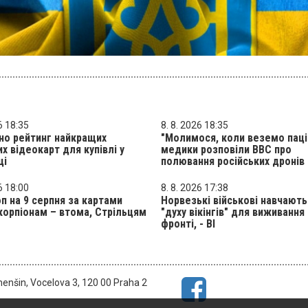
6 18:35
8. 8. 2026 18:35
но рейтинг найкращих
"Молимося, коли веземо паці
х відеокарт для купівлі у
медики розповіли BBC про
ці
полювання російських дронів
6 18:00
8. 8. 2026 17:38
п на 9 серпня за картами
Норвезькі військові навчают
корпіонам – втома, Стрільцям
"духу вікінгів" для виживання
фронті, - BI
menšin, Vocelova 3, 120 00 Praha 2