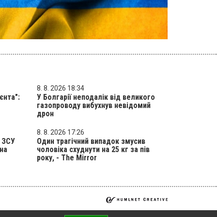
8. 8. 2026 18:34
єнта":
У Болгарії неподалік від великого
газопроводу вибухнув невідомий
дрон
8. 8. 2026 17:26
ь ЗСУ
Один трагічний випадок змусив
 на
чоловіка схуднути на 25 кг за пів
року, - The Mirror