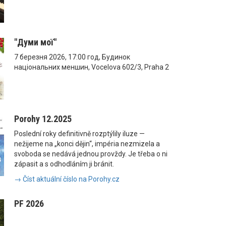
"Думи мої"
7 березня 2026, 17:00 год, Будинок
національних меншин, Vocelova 602/3, Praha 2
Porohy 12.2025
Poslední roky definitivně rozptýlily iluze —
nežijeme na „konci dějin“, impéria nezmizela a
svoboda se nedává jednou provždy. Je třeba o ni
zápasit a s odhodláním ji bránit.
→ Číst aktuální číslo na Porohy.cz
PF 2026