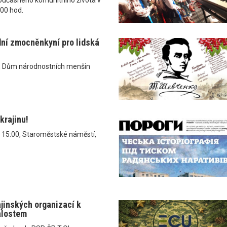
.00 hod.
dní zmocněnkyní pro lidská
, Dům národnostních menšin
krajinu!
v 15:00, Staroměstské náměstí,
ajinských organizací k
álostem