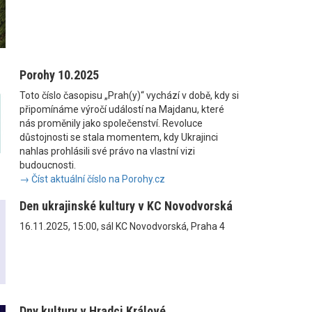
Porohy 10.2025
Toto číslo časopisu „Prah(y)“ vychází v době, kdy si
připomínáme výročí událostí na Majdanu, které
nás proměnily jako společenství. Revoluce
důstojnosti se stala momentem, kdy Ukrajinci
nahlas prohlásili své právo na vlastní vizi
budoucnosti.
→ Číst aktuální číslo na Porohy.cz
Den ukrajinské kultury v KC Novodvorská
16.11.2025, 15:00, sál KC Novodvorská, Praha 4
Dny kultury v Hradci Králové