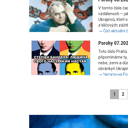
V tomto čísle č
vzdálenosti — jak
Ukrajinců, kteří 
z klíčových zážit
→ Číst aktuální 
Porohy 07.20
Toto číslo Prahů 
připomínáme ty, 
nebe, zemi a důs
obránkyň Ukrajiny
→ Читати на Po
1
2