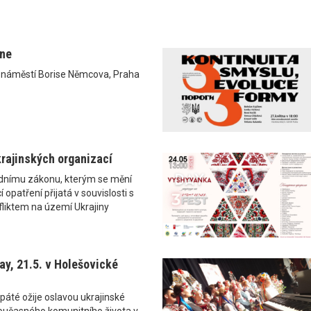
ane
0 náměstí Borise Němcova, Praha
rajinských organizací
ádnímu zákonu, kterým se mění
 opatření přijatá v souvislosti s
liktem na území Ukrajiny
y, 21.5. v Holešovické
páté ožije oslavou ukrajinské
i současného komunitního života v