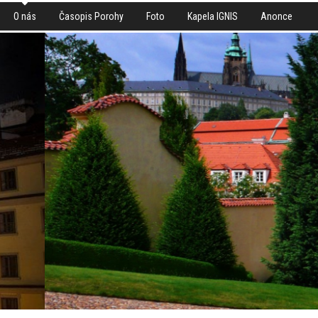
O nás
Časopis Porohy
Foto
Kapela IGNIS
Anonce