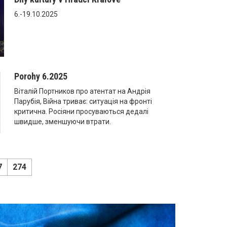
6.-19.10.2025
Porohy 6.2025
Віталій Портников про атентат на Андрія
Парубія, Війна триває: ситуація на фронті
критична. Росіяни просуваються дедалі
швидше, зменшуючи втрати.
7
274