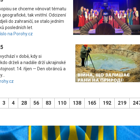
asopisu se chceme věnovat tématu
 geografické, tak vnitřní. Odcizení
odjeli do zahraničí, se stalo jedním
ků posledních let.
číslo na Porohy.cz
25
vychází v době, kdy si
kdo drželi a nadále drží ukrajinské
tojnost. 14. říjen — Den obránců a
...
rohy.cz
3
4
28
56
83
110
138
165
192
219
24