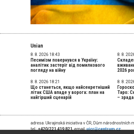
Unian
8. 8. 2026 18:43
8. 8. 202
Песимізм повернувся в Україну:
Складе
аналітик застеріг від помилкового
вживани
погляду на війну
2026 ро
8. 8. 2026 18:21
8. 8. 202
Що станеться, якщо найсекретніший
Гороско
літак США впаде у ворога: план на
Таро: С
найгірший сценарій
– зрада
adresa: Ukrajinská iniciativa v ČR, Dům národnostních 
tel.:
+420/221 419 821
, email:
uicr@centrum.cz