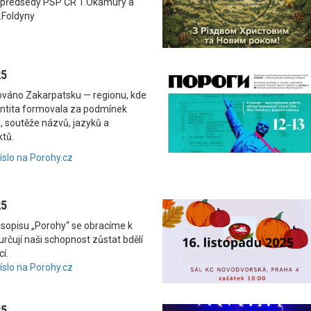
 předsedy PSP ČR T.Okamury a
.Foldyny
25
nováno Zakarpatsku — regionu, kde
dentita formovala za podmínek
, soutěže názvů, jazyků a
ktů.
číslo na Porohy.cz
25
asopisu „Porohy“ se obracíme k
rčují naši schopnost zůstat bdělí
í.
číslo na Porohy.cz
25