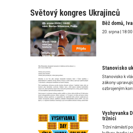
Světový kongres Ukrajinců
Běž domů, Iv
20. srpna | 18:0
Stanovisko uk
Stanovisko k vl
zákony upravující
ozbrojeným konf
Vyshyvanka Da
tržnici
Tržní náměstí po
kultury, tradic 