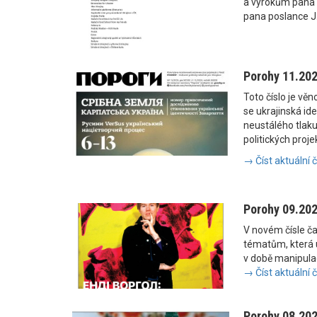
a výrokům pana
pana poslance J
Porohy 11.20
Toto číslo je vě
se ukrajinská i
neustálého tlaku
politických proje
→ Číst aktuální 
Porohy 09.20
V novém čísle č
tématům, která u
v době manipulac
→ Číst aktuální 
Porohy 08.20