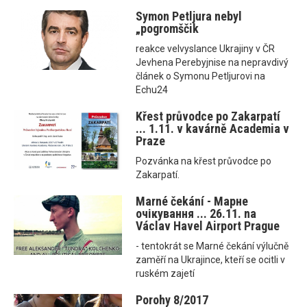
Symon Petljura nebyl
„pogromščik
reakce velvyslance Ukrajiny v ČR
Jevhena Perebyjnise na nepravdivý
článek o Symonu Petljurovi na
Echu24
Křest průvodce po Zakarpatí
... 1.11. v kavárně Academia v
Praze
Pozvánka na křest průvodce po
Zakarpatí.
Marné čekání - Марне
очікування ... 26.11. na
Václav Havel Airport Prague
- tentokrát se Marné čekání výlučně
zaměří na Ukrajince, kteří se ocitli v
ruském zajetí
Porohy 8/2017