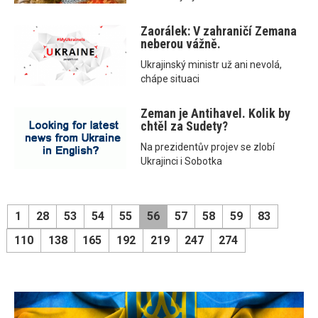
Zaorálek: V zahraničí Zemana
neberou vážně.
Ukrajinský ministr už ani nevolá,
chápe situaci
Zeman je Antihavel. Kolik by
chtěl za Sudety?
Na prezidentův projev se zlobí
Ukrajinci i Sobotka
1
28
53
54
55
56
57
58
59
83
110
138
165
192
219
247
274