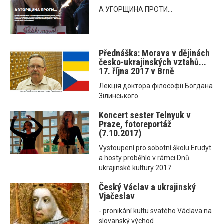
А УГОРЩИНА ПРОТИ...
Přednáška: Morava v dějinách
česko-ukrajinských vztahů...
17. října 2017 v Brně
Лекція доктора філософії Богдана
Зілинського
Koncert sester Telnyuk v
Praze, fotoreportáž
(7.10.2017)
Vystoupení pro sobotní školu Erudyt
a hosty proběhlo v rámci Dnů
ukrajinské kultury 2017
Český Václav a ukrajinský
Vjačeslav
- pronikání kultu svatého Václava na
slovanský východ