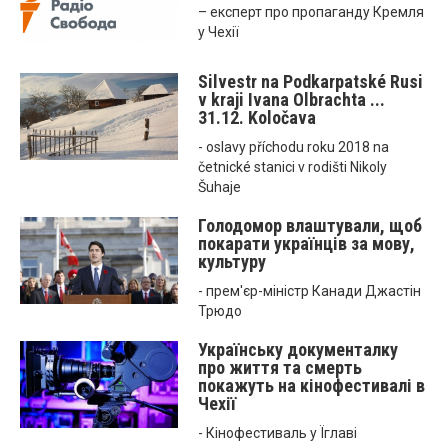
– експерт про пропаганду Кремля
у Чехії
Silvestr na Podkarpatské Rusi
v kraji Ivana Olbrachta ...
31.12. Koločava
- oslavy příchodu roku 2018 na
četnické stanici v rodišti Nikoly
Šuhaje
Голодомор влаштували, щоб
покарати українців за мову,
культуру
- прем'єр-міністр Канади Джастін
Трюдо
Українську документалку
про життя та смерть
покажуть на кінофестивалі в
Чехії
- Кінофестиваль у Їглаві