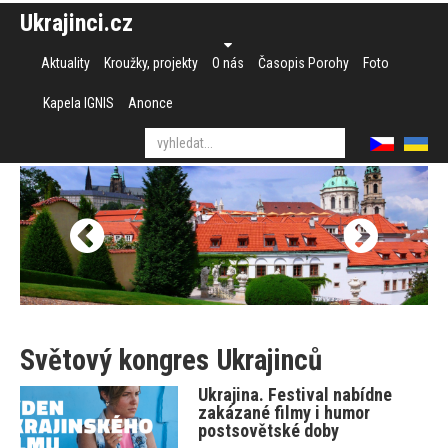
Ukrajinci.cz
Aktuality
Kroužky, projekty
O nás
Časopis Porohy
Foto
Kapela IGNIS
Anonce
Světový kongres Ukrajinců
Ukrajina. Festival nabídne
zakázané filmy i humor
postsovětské doby