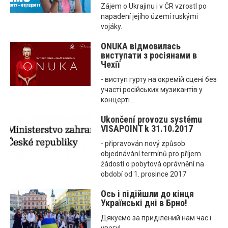
Zájem o Ukrajinu i v ČR vzrostl po
napadení jejího území ruskými
vojáky.
ONUKA відмовилась
виступати з росіянами в
Чехії
- виступ гурту на окремій сцені без
участі російських музикантів у
концерті...
Ukončení provozu systému
VISAPOINT k 31.10.2017
- připravován nový způsob
objednávání termínů pro příjem
žádostí o pobytová oprávnění na
období od 1. prosince 2017
Ось і підійшли до кінця
Українські дні в Брно!
Дякуємо за приділений нам час і