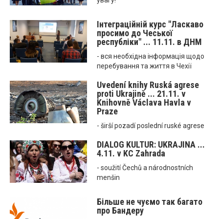
увагу!
Інтеграційній курс "Ласкаво
просимо до Чеської
республіки" ... 11.11. в ДНМ
- вся необхідна інформація щодо
перебування та життя в Чехії
Uvedení knihy Ruská agrese
proti Ukrajině ... 21.11. v
Knihovně Václava Havla v
Praze
- širší pozadí poslední ruské agrese
DIALOG KULTUR: UKRAJINA ...
4.11. v KC Zahrada
- soužití Čechů a národnostních
menšin
Більше не чуємо так багато
про Бандеру