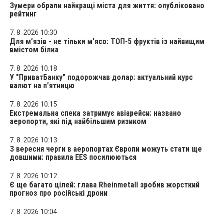
Зумери обрали найкращі міста для життя: опубліковано
рейтинг
7. 8. 2026 10:30
Для м’язів - не тільки м’ясо: ТОП-5 фруктів із найвищим
вмістом білка
7. 8. 2026 10:18
У "ПриватБанку" подорожчав долар: актуальний курс
валют на п’ятницю
7. 8. 2026 10:15
Екстремальна спека затримує авіарейси: названо
аеропорти, які під найбільшим ризиком
7. 8. 2026 10:13
З вересня черги в аеропортах Європи можуть стати ще
довшими: правила EES посилюються
7. 8. 2026 10:12
Є ще багато цілей: глава Rheinmetall зробив жорсткий
прогноз про російські дрони
7. 8. 2026 10:04