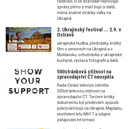
federaci, či se dozvědět nejnovější
zprávy přímo z míst bojů či další,
méně známé stránky války na
Ukrajině.
2. Ukrajinský festival ... 2.9. v
Ostravě
ukrajinská hudba, přednášky, krátký
film o seniorech na Ukrajině a v
Moldavsku, ochutnávka z ukrajinské
kuchyně, výstava fotografií a další.
500stránková stížnost na
zpravodajství ČT neuspěla
Rada České televize odmítla
500stránkovou stížnost na
zpravodajství ČT. Terčem kritiky
dokumentu byl především způsob
pokrývání bojů na Ukrajině, Majdanu,
sestřelení letu MH17 a údajné
zatajování informací.