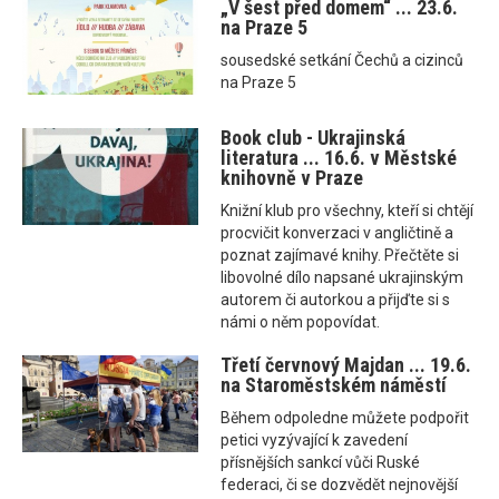
„V šest před domem“ ... 23.6.
na Praze 5
sousedské setkání Čechů a cizinců
na Praze 5
Book club - Ukrajinská
literatura ... 16.6. v Městské
knihovně v Praze
Knižní klub pro všechny, kteří si chtějí
procvičit konverzaci v angličtině a
poznat zajímavé knihy. Přečtěte si
libovolné dílo napsané ukrajinským
autorem či autorkou a přijďte si s
námi o něm popovídat.
Třetí červnový Majdan ... 19.6.
na Staroměstském náměstí
Během odpoledne můžete podpořit
petici vyzývající k zavedení
přísnějších sankcí vůči Ruské
federaci, či se dozvědět nejnovější