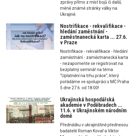
zprávy přímo z míst bojů či další,
méně známé stránky války na
Ukrajině.
Nostrifikace - rekvalifikace -
hledání zaměstnání -
zaměstnanecká karta ... 27.6.
v Praze
Nostrifikace - rekvalifikace - hledání
zaměstnání - zaměstnanecká karta
- nezapomeňte se registrovat na
bezplatný seminář na téma
"Uplatnění na trhu práce", který
pořádáme ve spolupráci s MČ Praha
5 dne 27.6. od 18:00!
Ukrajinská hospodářská
akademie v Poděbradech ...
11.6. v Ukrajinském národním
domě
Přednášku v ukrajinštině přednesou
badatelé Roman Kovaľ a Viktor