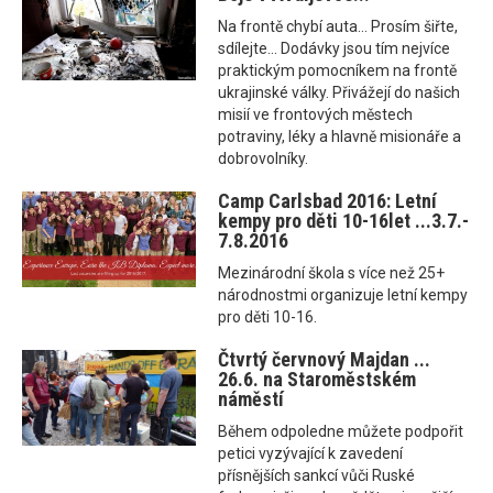
Na frontě chybí auta... Prosím šiřte,
sdílejte... Dodávky jsou tím nejvíce
praktickým pomocníkem na frontě
ukrajinské války. Přivážejí do našich
misií ve frontových městech
potraviny, léky a hlavně misionáře a
dobrovolníky.
Camp Carlsbad 2016: Letní
kempy pro děti 10-16let ...3.7.-
7.8.2016
Mezinárodní škola s více než 25+
národnostmi organizuje letní kempy
pro děti 10-16.
Čtvrtý červnový Majdan ...
26.6. na Staroměstském
náměstí
Během odpoledne můžete podpořit
petici vyzývající k zavedení
přísnějších sankcí vůči Ruské