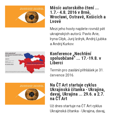
Měsíc autorského čtení ...
1.7.- 4.8. 2016 v Brně,
Wrocławi, Ostravě, Košicích a
Lvově
Mezi jeho hosty najdete rovněž pět
ukrajinských autorů: Pavlo Arie,
Iryna Cilyk, Jurij Izdryk, Andrij Ljubka
a Andrij Kurkov.
Konference „Nechtění
spoluobčané“ ... 17.-19.8. v
Liberci
Termín pro zaslání přihlášek je 31.
července 2016.
Na ČT Art startuje cyklus
Ukrajinská čítanka - Ukrajina,
davaj, Ukrajina ... 29.6. a 2.7.
na ČT Art
Už dnes startuje na ČT Art cyklus
Ukrajinská čítanka - Ukrajina, davaj,