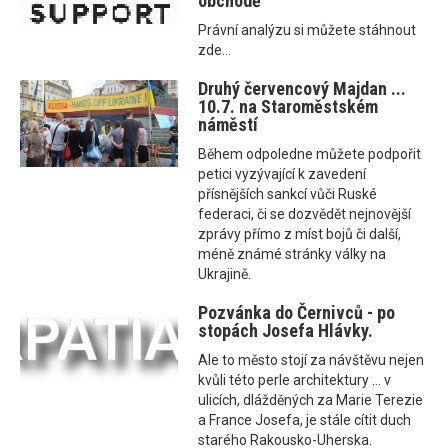
obchodě
Právní analýzu si můžete stáhnout
zde...
Druhý červencový Majdan ...
10.7. na Staroměstském
náměstí
Během odpoledne můžete podpořit
petici vyzývající k zavedení
přísnějších sankcí vůči Ruské
federaci, či se dozvědět nejnovější
zprávy přímo z míst bojů či další,
méně známé stránky války na
Ukrajině.
Pozvánka do Černivců - po
stopách Josefa Hlávky.
Ale to město stojí za návštěvu nejen
kvůli této perle architektury ... v
ulicích, dlážděných za Marie Terezie
a France Josefa, je stále cítit duch
starého Rakousko-Uherska.