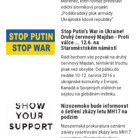
Morenec, kteří rovněž představí
ediční slovníkový projekt
„Poděbradský pluk armády
Ukrajinské lidové republiky“
Stop Putin's War in Ukraine!
Druhý červnový Majdan - Proti
válce ... 12.6. na
Staroměstském náměstí
Rádi bychom vás pozvali na druhý
červnový Majdan, tentokrát trochu
jinak než obvykle. Od pátku do
neděle 10-12. června 2016 v
ukrajinské komunity v Evropě,
Kanadě a Spojených státech se
sejdou na globálním mítinku.
Nizozemsko bude informovat
o šetření zkázy letu MH17 na
podzim
Nizozemská prokuratura oznámí
závěry vyšetřování zkázy letu MH17