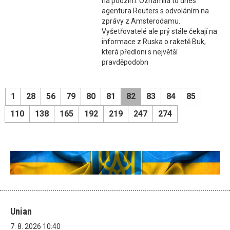
na podzim. Oznámila to dnes
agentura Reuters s odvoláním na
zprávy z Amsterodamu.
Vyšetřovatelé ale prý stále čekají na
informace z Ruska o raketě Buk,
která předloni s největší
pravděpodobn
1
28
56
79
80
81
82
83
84
85
110
138
165
192
219
247
274
Unian
7. 8. 2026 10:40