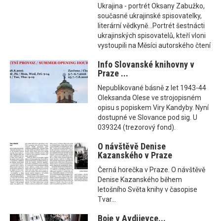
Ukrajina - portrét Oksany Zabužko,
současné ukrajinské spisovatelky,
literární vědkyně...Portrét šestnácti
ukrajinských spisovatelů, kteří vloni
vystoupili na Měsíci autorského čtení
Info Slovanské knihovny v
Praze ...
Nepublikované básně z let 1943-44
Oleksanda Olese ve strojopisném
opisu s popiskem Viry Kandyby. Nyní
dostupné ve Slovance pod sig. U
039324 (trezorový fond).
O návštěvě Denise
Kazanského v Praze
Černá horečka v Praze. O návštěvě
Denise Kazanského během
letošního Světa knihy v časopise
Tvar...
Boje v Avdijevce...