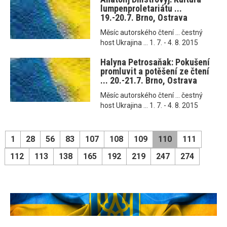
lumpenproletariátu ...
19.-20.7. Brno, Ostrava
Měsíc autorského čtení ... čestný
host Ukrajina ... 1. 7. - 4. 8. 2015
Halyna Petrosaňak: Pokušení
promluvit a potěšení ze čtení
... 20.-21.7. Brno, Ostrava
Měsíc autorského čtení ... čestný
host Ukrajina ... 1. 7. - 4. 8. 2015
1
28
56
83
107
108
109
110
111
112
113
138
165
192
219
247
274