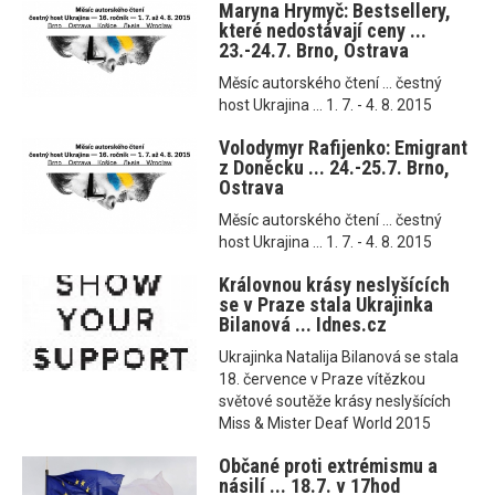
Maryna Hrymyč: Bestsellery,
které nedostávají ceny ...
23.-24.7. Brno, Ostrava
Měsíc autorského čtení ... čestný
host Ukrajina ... 1. 7. - 4. 8. 2015
Volodymyr Rafijenko: Emigrant
z Doněcku ... 24.-25.7. Brno,
Ostrava
Měsíc autorského čtení ... čestný
host Ukrajina ... 1. 7. - 4. 8. 2015
Královnou krásy neslyšících
se v Praze stala Ukrajinka
Bilanová ... Idnes.cz
Ukrajinka Natalija Bilanová se stala
18. července v Praze vítězkou
světové soutěže krásy neslyšících
Miss & Mister Deaf World 2015
Občané proti extrémismu a
násilí ... 18.7. v 17hod