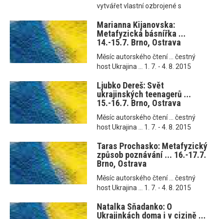
vytvářet vlastní ozbrojené s
Marianna Kijanovska:
Metafyzická básnířka ...
14.-15.7. Brno, Ostrava
Měsíc autorského čtení ... čestný
host Ukrajina ... 1. 7. - 4. 8. 2015
Ljubko Dereš: Svět
ukrajinských teenagerů ...
15.-16.7. Brno, Ostrava
Měsíc autorského čtení ... čestný
host Ukrajina ... 1. 7. - 4. 8. 2015
Taras Prochasko: Metafyzický
způsob poznávání ... 16.-17.7.
Brno, Ostrava
Měsíc autorského čtení ... čestný
host Ukrajina ... 1. 7. - 4. 8. 2015
Natalka Sňadanko: O
Ukrajinkách doma i v cizině ...