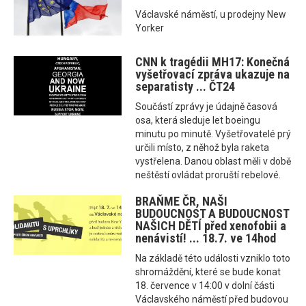
Václavské náměstí, u prodejny New
Yorker
CNN k tragédii MH17: Konečná
vyšetřovací zpráva ukazuje na
separatisty ... ČT24
Součástí zprávy je údajně časová
osa, která sleduje let boeingu
minutu po minutě. Vyšetřovatelé prý
určili místo, z něhož byla raketa
vystřelena. Danou oblast měli v době
neštěstí ovládat proruští rebelové.
BRAŇME ČR, NAŠI
BUDOUCNOST A BUDOUCNOST
NAŠICH DĚTÍ před xenofobii a
nenávistí! ... 18.7. ve 14hod
Na základě této události vzniklo toto
shromáždění, které se bude konat
18. července v 14:00 v dolní části
Václavského náměstí před budovou