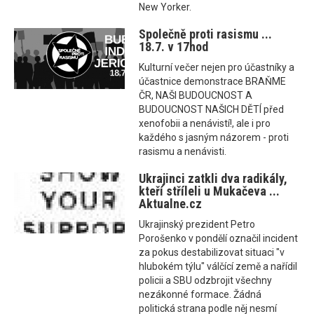
New Yorker.
Společně proti rasismu ...
18.7. v 17hod
Kulturní večer nejen pro účastníky a
účastnice demonstrace BRAŇME
ČR, NAŠI BUDOUCNOST A
BUDOUCNOST NAŠICH DĚTÍ před
xenofobii a nenávistí!, ale i pro
každého s jasným názorem - proti
rasismu a nenávisti.
Ukrajinci zatkli dva radikály,
kteří stříleli u Mukačeva ...
Aktualne.cz
Ukrajinský prezident Petro
Porošenko v pondělí označil incident
za pokus destabilizovat situaci "v
hlubokém týlu" válčící země a nařídil
policii a SBU odzbrojit všechny
nezákonné formace. Žádná
politická strana podle něj nesmí