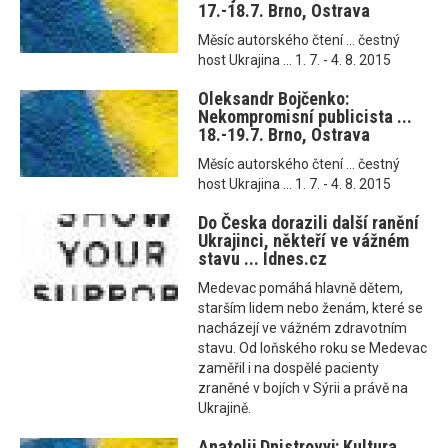
17.-18.7. Brno, Ostrava
Měsíc autorského čtení ... čestný
host Ukrajina ... 1. 7. - 4. 8. 2015
Oleksandr Bojčenko:
Nekompromisní publicista ...
18.-19.7. Brno, Ostrava
Měsíc autorského čtení ... čestný
host Ukrajina ... 1. 7. - 4. 8. 2015
Do Česka dorazili další ranění
Ukrajinci, někteří ve vážném
stavu ... Idnes.cz
Medevac pomáhá hlavně dětem,
starším lidem nebo ženám, které se
nacházejí ve vážném zdravotním
stavu. Od loňského roku se Medevac
zaměřil i na dospělé pacienty
zraněné v bojích v Sýrii a právě na
Ukrajině.
Anatolij Dnistrovyj: Kultura