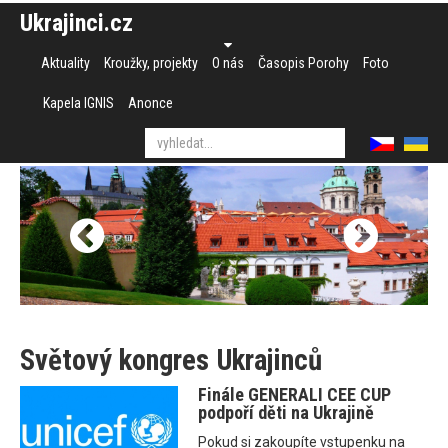
Ukrajinci.cz
Aktuality
Kroužky, projekty
O nás
Časopis Porohy
Foto
Kapela IGNIS
Anonce
Světový kongres Ukrajinců
Finále GENERALI CEE CUP
podpoří děti na Ukrajině
Pokud si zakoupíte vstupenku na