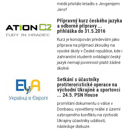
médií přistálo letadlo s Jevgenijem
Jerof
Přípravný kurz českého jazyka
a odborné přípravy ...
přihláška do 31.5.2016
Kurz je koncipován především jako
příprava na přijímací zkoušky na
vysoké školy v České republice, kde i
zahraniční studenti ovládající český
jazyk nemají povinnost platit žádné
školné.
Setkání s účastníky
protiteroristické operace na
východní Ukrajině a sportovci
... 24.5. PSN House
promítání dokumentu o válce v
Donbasu, vysvětleny reálie z území
ozbrojeného konfliktu na východě
Ukrajiny účastníky událostí,
následuje diskuze.