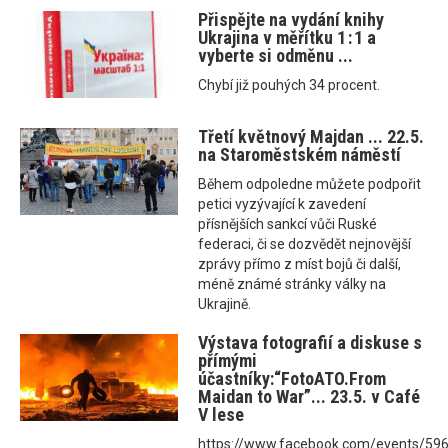
Přispějte na vydání knihy
Ukrajina v měřítku 1 : 1 a
vyberte si odměnu ...
Chybí již pouhých 34 procent.
Třetí květnový Majdan ... 22.5.
na Staroměstském náměstí
Během odpoledne můžete podpořit
petici vyzývající k zavedení
přísnějších sankcí vůči Ruské
federaci, či se dozvědět nejnovější
zprávy přímo z míst bojů či další,
méně známé stránky války na
Ukrajině.
Výstava fotografií a diskuse s
přímými
účastníky:“FotoATO.From
Maidan to War”... 23.5. v Café
V lese
https://www.facebook.com/events/5