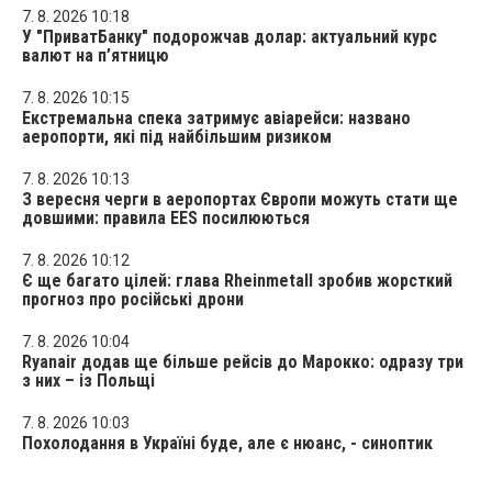
7. 8. 2026 10:18
У "ПриватБанку" подорожчав долар: актуальний курс
валют на п’ятницю
7. 8. 2026 10:15
Екстремальна спека затримує авіарейси: названо
аеропорти, які під найбільшим ризиком
7. 8. 2026 10:13
З вересня черги в аеропортах Європи можуть стати ще
довшими: правила EES посилюються
7. 8. 2026 10:12
Є ще багато цілей: глава Rheinmetall зробив жорсткий
прогноз про російські дрони
7. 8. 2026 10:04
Ryanair додав ще більше рейсів до Марокко: одразу три
з них – із Польщі
7. 8. 2026 10:03
Похолодання в Україні буде, але є нюанс, - синоптик