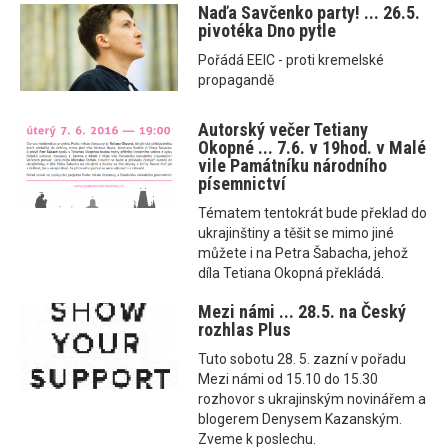
Naďa Savčenko party! ... 26.5.
pivotéka Dno pytle
Pořádá EEIC - proti kremelské
propagandě
Autorský večer Tetiany
Okopné ... 7.6. v 19hod. v Malé
vile Památníku národního
písemnictví
Tématem tentokrát bude překlad do
ukrajinštiny a těšit se mimo jiné
můžete i na Petra Šabacha, jehož
díla Tetiana Okopná překládá.
Mezi námi ... 28.5. na Český
rozhlas Plus
Tuto sobotu 28. 5. zazní v pořadu
Mezi námi od 15.10 do 15.30
rozhovor s ukrajinským novinářem a
blogerem Denysem Kazanským.
Zveme k poslechu.