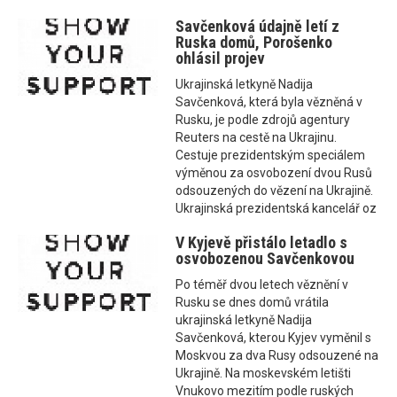
Savčenková údajně letí z
Ruska domů, Porošenko
ohlásil projev
Ukrajinská letkyně Nadija
Savčenková, která byla vězněná v
Rusku, je podle zdrojů agentury
Reuters na cestě na Ukrajinu.
Cestuje prezidentským speciálem
výměnou za osvobození dvou Rusů
odsouzených do vězení na Ukrajině.
Ukrajinská prezidentská kancelář oz
V Kyjevě přistálo letadlo s
osvobozenou Savčenkovou
Po téměř dvou letech věznění v
Rusku se dnes domů vrátila
ukrajinská letkyně Nadija
Savčenková, kterou Kyjev vyměnil s
Moskvou za dva Rusy odsouzené na
Ukrajině. Na moskevském letišti
Vnukovo mezitím podle ruských