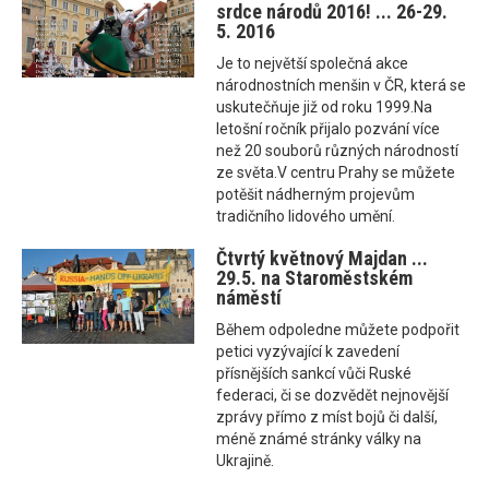
srdce národů 2016! ... 26-29.
5. 2016
Je to největší společná akce
národnostních menšin v ČR, která se
uskutečňuje již od roku 1999.Na
letošní ročník přijalo pozvání více
než 20 souborů různých národností
ze světa.V centru Prahy se můžete
potěšit nádherným projevům
tradičního lidového umění.
Čtvrtý květnový Majdan ...
29.5. na Staroměstském
náměstí
Během odpoledne můžete podpořit
petici vyzývající k zavedení
přísnějších sankcí vůči Ruské
federaci, či se dozvědět nejnovější
zprávy přímo z míst bojů či další,
méně známé stránky války na
Ukrajině.