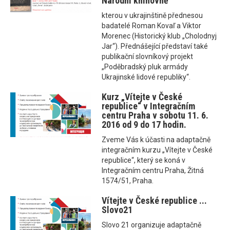
Národní knihovně
kterou v ukrajinštině přednesou
badatelé Roman Kovaľ a Viktor
Morenec (Historický klub „Cholodnyj
Jar“). Přednášející představí také
publikační slovníkový projekt
„Poděbradský pluk armády
Ukrajinské lidové republiky“.
Kurz „Vítejte v České
republice“ v Integračním
centru Praha v sobotu 11. 6.
2016 od 9 do 17 hodin.
Zveme Vás k účasti na adaptačně
integračním kurzu „Vítejte v České
republice“, který se koná v
Integračním centru Praha, Žitná
1574/51, Praha.
Vítejte v České republice ...
Slovo21
Slovo 21 organizuje adaptačně