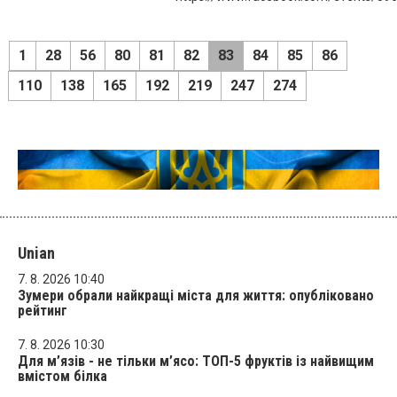
1
28
56
80
81
82
83
84
85
86
110
138
165
192
219
247
274
Unian
7. 8. 2026 10:40
Зумери обрали найкращі міста для життя: опубліковано
рейтинг
7. 8. 2026 10:30
Для м’язів - не тільки м’ясо: ТОП-5 фруктів із найвищим
вмістом білка