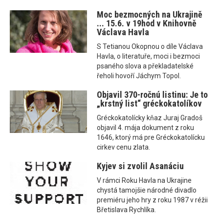
Moc bezmocných na Ukrajině
... 15.6. v 19hod v Knihovně
Václava Havla
S Tetianou Okopnou o díle Václava
Havla, o literatuře, moci i bezmoci
psaného slova a překladatelské
řeholi hovoří Jáchym Topol.
Objavil 370-ročnú listinu: Je to
„krstný list“ gréckokatolíkov
Gréckokatolícky kňaz Juraj Gradoš
objavil 4. mája dokument z roku
1646, ktorý má pre Gréckokatolícku
cirkev cenu zlata.
Kyjev si zvolil Asanáciu
V rámci Roku Havla na Ukrajine
chystá tamojšie národné divadlo
premiéru jeho hry z roku 1987 v réžii
Břetislava Rychlíka.