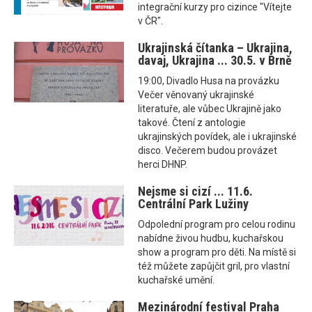
integrační kurzy pro cizince "Vítejte
v ČR".
Ukrajinská čítanka – Ukrajina,
davaj, Ukrajina ... 30.5. v Brně
19:00, Divadlo Husa na provázku
Večer věnovaný ukrajinské
literatuře, ale vůbec Ukrajině jako
takové. Čtení z antologie
ukrajinských povídek, ale i ukrajinské
disco. Večerem budou provázet
herci DHNP.
Nejsme si cizí ... 11.6.
Centrální Park Lužiny
Odpolední program pro celou rodinu
nabídne živou hudbu, kuchařskou
show a program pro děti. Na místě si
též můžete zapůjčit gril, pro vlastní
kuchařské umění.
Mezinárodní festival Praha