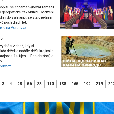
asopisu se chceme věnovat tématu
 geografické, tak vnitřní. Odcizení
odjeli do zahraničí, se stalo jedním
ků posledních let.
číslo na Porohy.cz
25
vychází v době, kdy si
kdo drželi a nadále drží ukrajinské
tojnost. 14. říjen — Den obránců a
...
rohy.cz
3
4
28
56
83
110
138
165
192
219
24