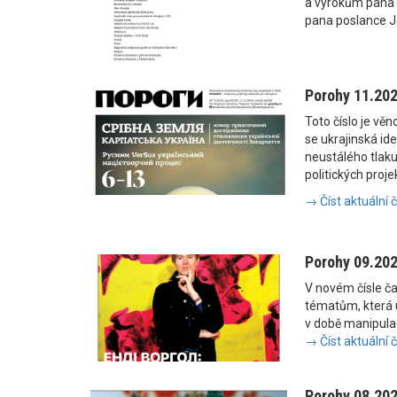
a výrokům pana
pana poslance J
Porohy 11.20
Toto číslo je vě
se ukrajinská i
neustálého tlaku
politických proje
→ Číst aktuální 
Porohy 09.20
V novém čísle č
tématům, která u
v době manipulac
→ Číst aktuální 
Porohy 08.20