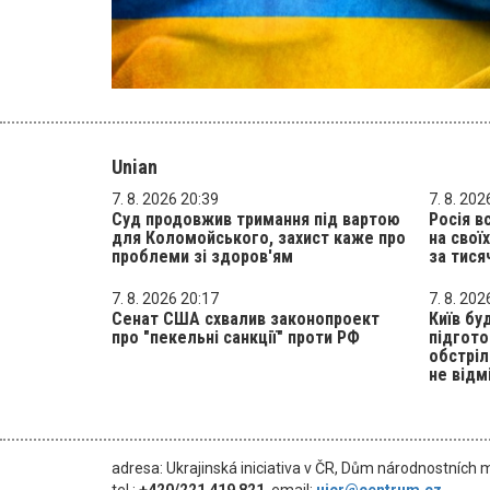
Unian
7. 8. 2026 20:39
7. 8. 202
Суд продовжив тримання під вартою
Росія в
для Коломойського, захист каже про
на свої
проблеми зі здоров'ям
за тися
7. 8. 2026 20:17
7. 8. 202
Сенат США схвалив законопроект
Київ бу
про "пекельні санкції" проти РФ
підгото
обстріл
не відм
adresa: Ukrajinská iniciativa v ČR, Dům národnostních 
tel.:
+420/221 419 821
, email:
uicr@centrum.cz