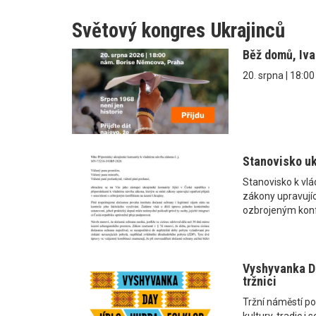
Světový kongres Ukrajinců
Běž domů, Iv
20. srpna | 18:0
Stanovisko uk
Stanovisko k vl
zákony upravující
ozbrojeným konf
Vyshyvanka Da
tržnici
Tržní náměstí po
kultury, tradic 