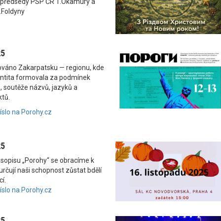
 předsedy PSP ČR T.Okamury a
.Foldyny
25
nováno Zakarpatsku — regionu, kde
dentita formovala za podmínek
, soutěže názvů, jazyků a
ktů.
číslo na Porohy.cz
25
asopisu „Porohy“ se obracíme k
rčují naši schopnost zůstat bdělí
í.
číslo na Porohy.cz
25