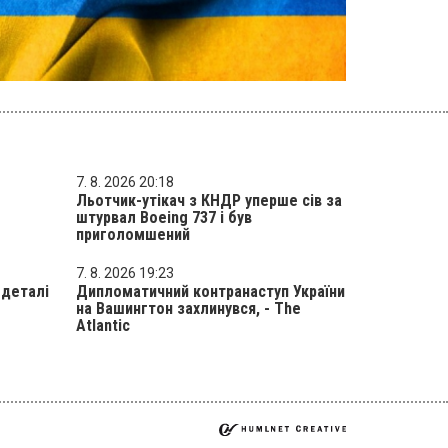
7. 8. 2026 20:18
Льотчик-утікач з КНДР уперше сів за
штурвал Boeing 737 і був
приголомшений
7. 8. 2026 19:23
 деталі
Дипломатичний контранаступ України
на Вашингтон захлинувся, - The
Atlantic