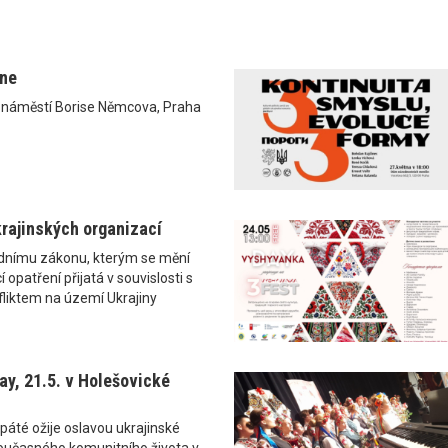
ane
0 náměstí Borise Němcova, Praha
rajinských organizací
ádnímu zákonu, kterým se mění
 opatření přijatá v souvislosti s
liktem na území Ukrajiny
y, 21.5. v Holešovické
páté ožije oslavou ukrajinské
i současného komunitního života v