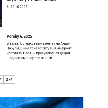
6.-19.10.2025
Porohy 6.2025
Віталій Портников про атентат на Андрія
Парубія, Війна триває: ситуація на фронті
критична. Росіяни просуваються дедалі
швидше, зменшуючи втрати.
7
274