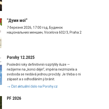
"Думи мої"
7 березня 2026, 17:00 год, Будинок
національних меншин, Vocelova 602/3, Praha 2
Porohy 12.2025
Poslední roky definitivně rozptýlily iluze —
nežijeme na „konci dějin“, impéria nezmizela a
svoboda se nedává jednou provždy. Je třeba o ni
zápasit a s odhodláním ji bránit.
→ Číst aktuální číslo na Porohy.cz
PF 2026