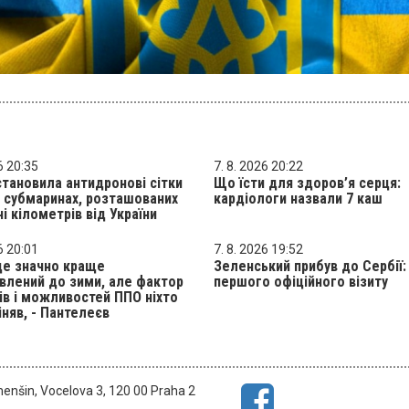
6 20:35
7. 8. 2026 20:22
становила антидронові сітки
Що їсти для здоров’я серця:
х субмаринах, розташованих
кардіологи назвали 7 каш
чі кілометрів від України
6 20:01
7. 8. 2026 19:52
де значно краще
Зеленський прибув до Сербії:
влений до зими, але фактор
першого офіційного візиту
ів і можливостей ППО ніхто
іняв, - Пантелеєв
menšin, Vocelova 3, 120 00 Praha 2