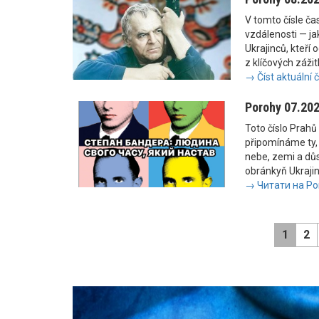
V tomto čísle č
vzdálenosti — jak
Ukrajinců, kteří 
z klíčových zážit
→ Číst aktuální 
Porohy 07.20
Toto číslo Prahů 
připomínáme ty, 
nebe, zemi a důs
obránkyň Ukrajiny
→ Читати на Po
1
2