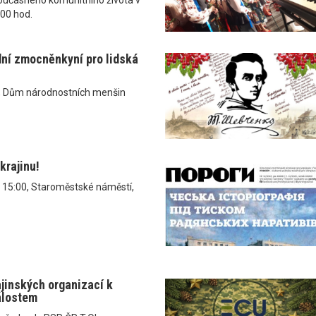
.00 hod.
dní zmocněnkyní pro lidská
, Dům národnostních menšin
krajinu!
v 15:00, Staroměstské náměstí,
ajinských organizací k
álostem