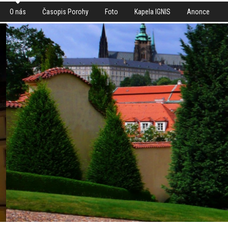
O nás
Časopis Porohy
Foto
Kapela IGNIS
Anonce