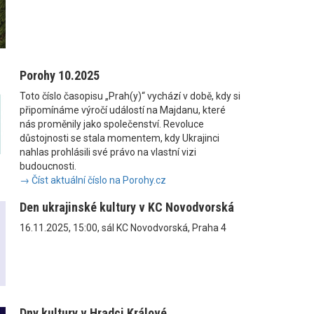
Porohy 10.2025
Toto číslo časopisu „Prah(y)“ vychází v době, kdy si
připomínáme výročí událostí na Majdanu, které
nás proměnily jako společenství. Revoluce
důstojnosti se stala momentem, kdy Ukrajinci
nahlas prohlásili své právo na vlastní vizi
budoucnosti.
→ Číst aktuální číslo na Porohy.cz
Den ukrajinské kultury v KC Novodvorská
16.11.2025, 15:00, sál KC Novodvorská, Praha 4
Dny kultury v Hradci Králové