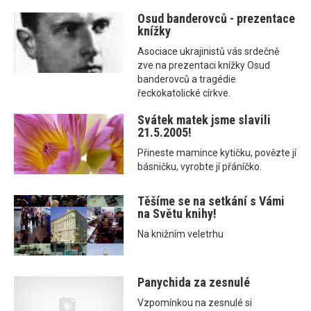
Osud banderovců - prezentace
knížky
Asociace ukrajinistů vás srdečně
zve na prezentaci knížky Osud
banderovců a tragédie
řeckokatolické církve.
Svátek matek jsme slavili
21.5.2005!
Přineste mamince kytičku, povězte jí
básničku, vyrobte jí přáníčko.
Těšíme se na setkání s Vámi
na Světu knihy!
Na knižním veletrhu
Panychida za zesnulé
Vzpomínkou na zesnulé si