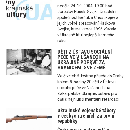
neděle 24. 10. 2004, 19:00 hod.
Jaroslav Hašek: Švejk - Divadelní
společnost Beňuk a Chostikojev a
jejich volné zpracování Haškova
Švejka, které v roce 1996 získalo
v Ukrajině titul nejlepší komedie
roku.
DĚTI Z ÚSTAVU SOCIÁLNÍ
PÉČE VE VILŠANECH NA
UKRAJINĚ POPRVÉ ZA
HRANICEMI SVÉ ZEMĚ
Ve čtvrtek 6. května přijede do Prahy
kolem 8. hodiny 20 dětí z Ústavu
sociální péče ve Vilšanech na
Zakarpatské Ukrajině, ústavu pro
děti s nejhlubší mentální retardací.
Ukrajinské vojenské tábory
v českých zemích za první
republiky
Česká asociace ukrajinistů a