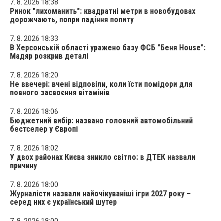
7. 8. 2026 18:38
Ринок "лихоманить": квадратні метри в новобудовах
дорожчають, попри падіння попиту
7. 8. 2026 18:33
В Херсонській області уражено базу ФСБ "Беня House":
Мадяр розкрив деталі
7. 8. 2026 18:20
Не ввечері: вчені відповіли, коли їсти помідори для
повного засвоєння вітамінів
7. 8. 2026 18:06
Бюджетний вибір: названо головний автомобільний
бестселер у Європі
7. 8. 2026 18:02
У двох районах Києва зникло світло: в ДТЕК назвали
причину
7. 8. 2026 18:00
Журналісти назвали найочікуваніші ігри 2027 року –
серед них є український шутер
7. 8. 2026 18:00