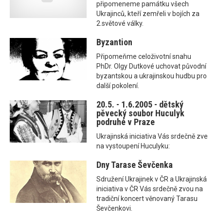
připomeneme památku všech
Ukrajinců, kteří zemřeli v bojích za
2.světové války.
Byzantion
Připomeňme celoživotní snahu
PhDr. Olgy Dutkové uchovat původní
byzantskou a ukrajinskou hudbu pro
další pokolení.
20.5. - 1.6.2005 - dětský
pěvecký soubor Huculyk
podruhé v Praze
Ukrajinská iniciativa Vás srdečně zve
na vystoupení Huculyku:
Dny Tarase Ševčenka
Sdružení Ukrajinek v ČR a Ukrajinská
iniciativa v ČR Vás srdečně zvou na
tradiční koncert věnovaný Tarasu
Ševčenkovi.