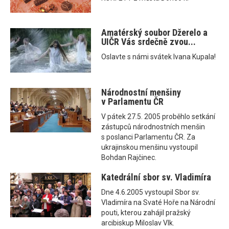
Amatérský soubor Džerelo a
UIČR Vás srdečně zvou...
Oslavte s námi svátek Ivana Kupala!
Národnostní menšiny
v Parlamentu ČR
V pátek 27.5. 2005 proběhlo setkání
zástupců národnostních menšin
s poslanci Parlamentu ČR. Za
ukrajinskou menšinu vystoupil
Bohdan Rajčinec.
Katedrální sbor sv. Vladimíra
Dne 4.6.2005 vystoupil Sbor sv.
Vladimíra na Svaté Hoře na Národní
pouti, kterou zahájil pražský
arcibiskup Miloslav Vlk.