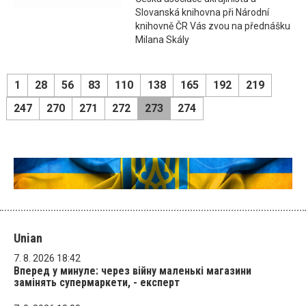
Slovanská knihovna při Národní
knihovně ČR Vás zvou na přednášku
Milana Skály
1
28
56
83
110
138
165
192
219
247
270
271
272
273
274
Unian
7. 8. 2026 18:42
Вперед у минуле: через війну маленькі магазини
замінять супермаркети, - експерт