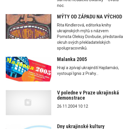
noc.
MÝTY OD ZÁPADU NA VÝCHOD
Rita Kindlerová, editorka knihy
ukrajinských mýtů s názvem
Pomsta Oleksy Dovbuše, představila
okruh svých překladatelských
spolupracovníků.
Malanka 2005
Hrají a zpívají ukrajinští Hajdamáci,
vystoupí Ignis z Prahy...
V poledne v Praze ukrajinská
demonstrace
26.11.2004 10:12
Dny ukrajinské kultury