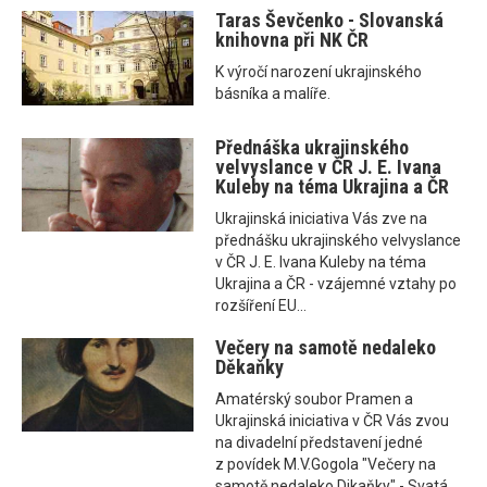
Taras Ševčenko - Slovanská
knihovna při NK ČR
K výročí narození ukrajinského
básníka a malíře.
Přednáška ukrajinského
velvyslance v ČR J. E. Ivana
Kuleby na téma Ukrajina a ČR
Ukrajinská iniciativa Vás zve na
přednášku ukrajinského velvyslance
v ČR J. E. Ivana Kuleby na téma
Ukrajina a ČR - vzájemné vztahy po
rozšíření EU...
Večery na samotě nedaleko
Děkaňky
Amatérský soubor Pramen a
Ukrajinská iniciativa v ČR Vás zvou
na divadelní představení jedné
z povídek M.V.Gogola "Večery na
samotě nedaleko Dikaňky" - Svatá