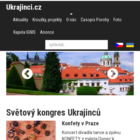
Ukrajinci.cz
Aktuality
Kroužky, projekty
O nás
Časopis Porohy
Foto
Kapela IGNIS
Anonce
Světový kongres Ukrajinců
Konfety v Praze
Koncert divadla tance a zpěvu
KONFETY z města Donec´k.