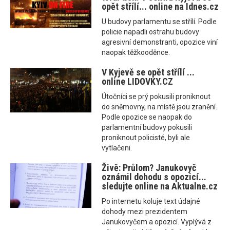
opět střílí... online na Idnes.cz
U budovy parlamentu se střílí. Podle
policie napadli ostrahu budovy
agresivní demonstranti, opozice viní
naopak těžkooděnce.
V Kyjevě se opět střílí ...
online LIDOVKY.CZ
Útočníci se prý pokusili proniknout
do sněmovny, na místě jsou zranění.
Podle opozice se naopak do
parlamentní budovy pokusili
proniknout policisté, byli ale
vytlačeni.
Živě: Průlom? Janukovyč
oznámil dohodu s opozicí...
sledujte online na Aktualne.cz
Po internetu koluje text údajné
dohody mezi prezidentem
Janukovyčem a opozicí. Vyplývá z