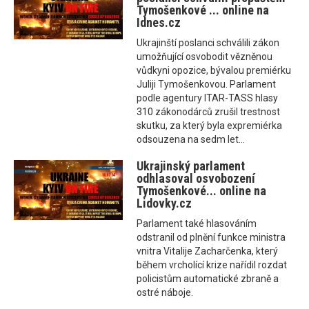
Tymošenkové ... online na
Idnes.cz
Ukrajinští poslanci schválili zákon
umožňující osvobodit vězněnou
vůdkyni opozice, bývalou premiérku
Juliji Tymošenkovou. Parlament
podle agentury ITAR-TASS hlasy
310 zákonodárců zrušil trestnost
skutku, za který byla expremiérka
odsouzena na sedm let...
Ukrajinský parlament
odhlasoval osvobození
Tymošenkové... online na
Lidovky.cz
Parlament také hlasováním
odstranil od plnění funkce ministra
vnitra Vitalije Zacharčenka, který
během vrcholící krize nařídil rozdat
policistům automatické zbraně a
ostré náboje.