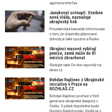
agentura Interfax.
Janukovyč ustoupil. Vznikne
nová vláda, naznačuje
ukrajinský tisk
Prezidentská kancelář informovala
o tom, že účastníky plánované
dohody je také opozice a Rusko.
Ukrajinci masově vybírají
peníze, země může do tří
měsíců zkrachovat
Sledujte také On-line reportáž na
Idnes.cz
Bohdan Rajčinec z Ukrajinské
iniciativy v Praze na
ROZHLAS.CZ
Bohdan Rajčinec pochází z třetí
generace ukrajinské diaspory v
Česku. V pátek dopoledne bude
Hostem Radiožurnálu. Vysílá se v