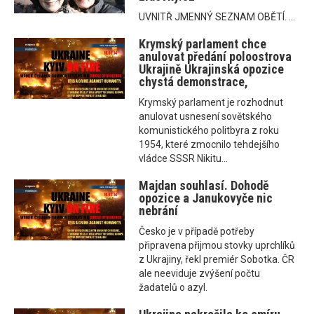
UVNITŘ JMENNÝ SEZNAM OBĚTÍ. ...
Krymský parlament chce
anulovat předání poloostrova
Ukrajině Ukrajinská opozice
chystá demonstrace,
Krymský parlament je rozhodnut
anulovat usnesení sovětského
komunistického politbyra z roku
1954, které zmocnilo tehdejšího
vládce SSSR Nikitu...
Majdan souhlasí. Dohodě
opozice a Janukovyče nic
nebrání
Česko je v případě potřeby
připravena přijmou stovky uprchlíků
z Ukrajiny, řekl premiér Sobotka. ČR
ale neeviduje zvýšení počtu
žadatelů o azyl.