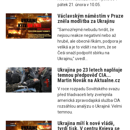
pátek 21. února v 10.05.
Václavským náměstím v Praze
zněla modlitba za Ukrajinu
"Samozřejmě nebudu tvrdit, že
nejsou reakce negativní nebo až
hrubé, ale obecně říkám, podpora je
veliká a je to vidět i na tom, že se
Češi snaží podpořit sbírku na
Ukrajinu," uvedl...
Ukrajina po 23 letech naplňuje
temnou předpověď CIA...
Martin Novák na Aktualne.cz
V roce rozpadu Sovětského svazu
před třiadvaceti lety zveřejnila
americká zpravodajská služba CIA
rozsáhlou analýzu o Ukrajině. Velmi
temnou.
Ukrajina míří k nové vládě,
tvrdí tisk. V centru Kyjeva se