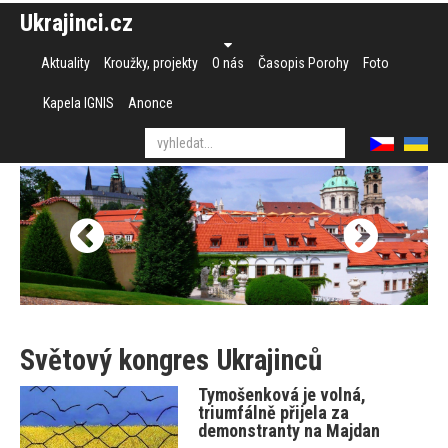
Ukrajinci.cz
Aktuality
Kroužky, projekty
O nás
Časopis Porohy
Foto
Kapela IGNIS
Anonce
Světový kongres Ukrajinců
Tymošenková je volná,
triumfálně přijela za
demonstranty na Majdan