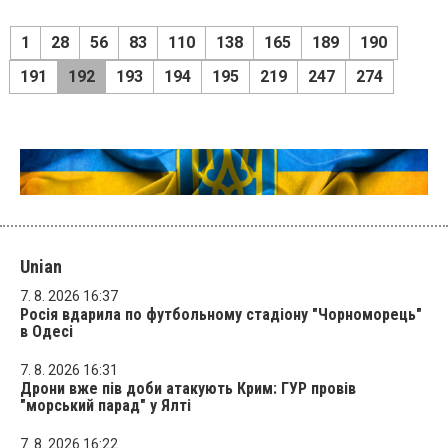
1
28
56
83
110
138
165
189
190
191
192
193
194
195
219
247
274
Unian
7. 8. 2026 16:37
Росія вдарила по футбольному стадіону "Чорноморець"
в Одесі
7. 8. 2026 16:31
Дрони вже пів доби атакують Крим: ГУР провів
"морський парад" у Ялті
7. 8. 2026 16:22