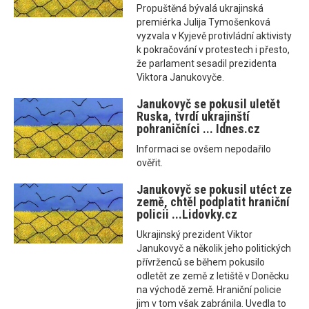
Propuštěná bývalá ukrajinská
premiérka Julija Tymošenková
vyzvala v Kyjevě protivládní aktivisty
k pokračování v protestech i přesto,
že parlament sesadil prezidenta
Viktora Janukovyče.
Janukovyč se pokusil uletět
Ruska, tvrdí ukrajinští
pohraničníci ... Idnes.cz
Informaci se ovšem nepodařilo
ověřit.
Janukovyč se pokusil utéct ze
země, chtěl podplatit hraniční
policii ...Lidovky.cz
Ukrajinský prezident Viktor
Janukovyč a několik jeho politických
přívrženců se během pokusilo
odletět ze země z letiště v Doněcku
na východě země. Hraniční policie
jim v tom však zabránila. Uvedla to