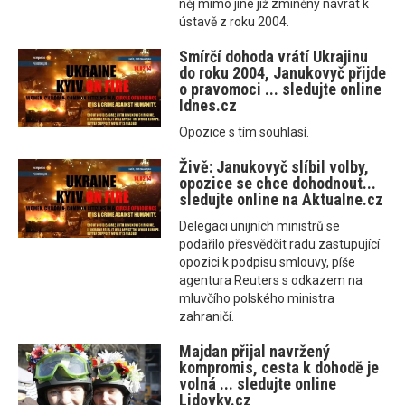
něj mimo jiné již zmíněný návrat k
ústavě z roku 2004.
Smírčí dohoda vrátí Ukrajinu
do roku 2004, Janukovyč přijde
o pravomoci ... sledujte online
Idnes.cz
Opozice s tím souhlasí.
Živě: Janukovyč slíbil volby,
opozice se chce dohodnout...
sledujte online na Aktualne.cz
Delegaci unijních ministrů se
podařilo přesvědčit radu zastupující
opozici k podpisu smlouvy, píše
agentura Reuters s odkazem na
mluvčího polského ministra
zahraničí.
Majdan přijal navržený
kompromis, cesta k dohodě je
volná ... sledujte online
Lidovky.cz