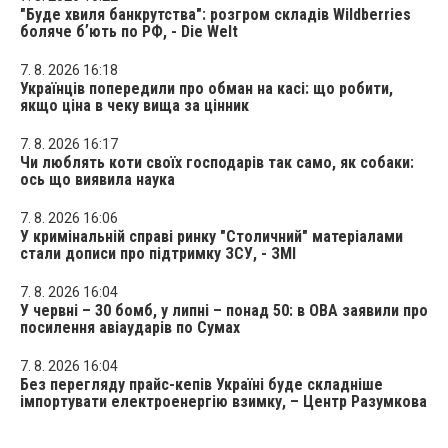
"Буде хвиля банкрутства": розгром складів Wildberries
боляче бʼють по РФ, - Die Welt
7. 8. 2026 16:18
Українців попередили про обман на касі: що робити,
якщо ціна в чеку вища за цінник
7. 8. 2026 16:17
Чи люблять коти своїх господарів так само, як собаки:
ось що виявила наука
7. 8. 2026 16:06
У кримінальній справі ринку "Столичний" матеріалами
стали дописи про підтримку ЗСУ, - ЗМІ
7. 8. 2026 16:04
У червні – 30 бомб, у липні – понад 50: в ОВА заявили про
посилення авіаударів по Сумах
7. 8. 2026 16:04
Без перегляду прайс-кепів Україні буде складніше
імпортувати електроенергію взимку, – Центр Разумкова