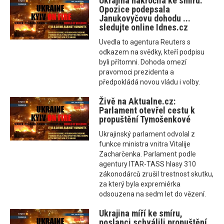
Ukrajina nakročila ke smíru.
Opozice podepsala
Janukovyčovu dohodu ...
sledujte online Idnes.cz
Uvedla to agentura Reuters s
odkazem na svědky, kteří podpisu
byli přítomni. Dohoda omezí
pravomoci prezidenta a
předpokládá novou vládu i volby.
Živě na Aktualne.cz:
Parlament otevřel cestu k
propuštění Tymošenkové
Ukrajinský parlament odvolal z
funkce ministra vnitra Vitalije
Zacharčenka. Parlament podle
agentury ITAR-TASS hlasy 310
zákonodárců zrušil trestnost skutku,
za který byla expremiérka
odsouzena na sedm let do vězení.
Ukrajina míří ke smíru,
poslanci schválili propuštění