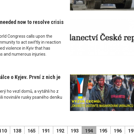
 needed now to resolve crisis
rld Congress calls upon the
mmunity to act swiftly in reaction
ed violence in Kyiv that has
hs and numerous injuries.
álce o Kyjev. První z nich je
který ho vezl domů, a vytáhli ho z
lili novináře rusky psaného deníku
110
138
165
191
192
193
194
195
196
19