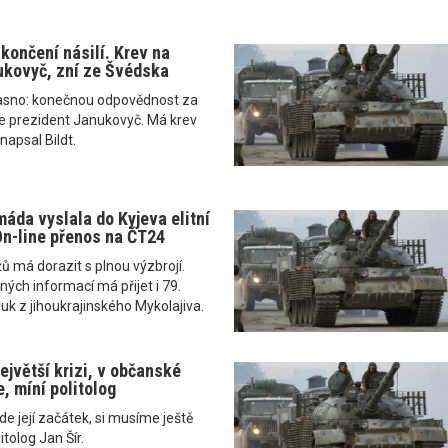
končení násilí. Krev na
ukovyč, zní ze Švédska
 jasno: konečnou odpovědnost za
se prezident Janukovyč. Má krev
napsal Bildt.
máda vyslala do Kyjeva elitní
On-line přenos na ČT24
 má dorazit s plnou výzbrojí.
ých informací má přijet i 79.
uk z jihoukrajinského Mykolajiva.
největší krizi, v občanské
, míní politolog
bude její začátek, si musíme ještě
itolog Jan Šír.