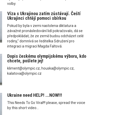
volby.
Víza s Ukrajinou zatím zůstávají. Čeští
Ukrajinci chtějí pomoci sbírkou
Pokud by byla v zemi nastolena diktatura a
závažné pronásledování lidí pokračovalo, dá se
předpokládat, že ze země budou odcházet celé
rodiny," domnívá se ředitelka Sdružení pro
integraci a migraci Magda Faltová.
Dopis českému olympijskému výboru, kdo
chcete, pošlete jej!
kliment@olympic.cz, houska@olympic.cz,
kalatova@olympic.cz
Ukraine need HELP! ...NOW!!!
This Needs To Go Viral!!! please, spread the voice
by this short video...