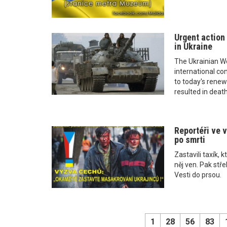
Urgent action
in Ukraine
The Ukrainian Wo
international co
to today's renew
resulted in deat
Reportéři ve v
po smrti
Zastavili taxík, 
něj ven. Pak stře
Vesti do prsou.
1
28
56
83