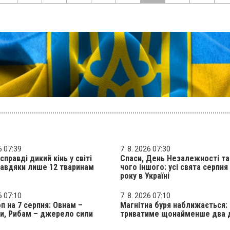
6 07:39
7. 8. 2026 07:30
справді дикий кінь у світі
Спаси, День Незалежності та
авдяки лише 12 тваринам
чого іншого: усі свята серпня
року в Україні
6 07:10
7. 8. 2026 07:10
п на 7 серпня: Овнам –
Магнітна буря наближається:
и, Рибам – джерело сили
триватиме щонайменше два 