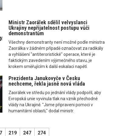
Ministr Zaorálek sdělil velvyslanci
Ukrajiny nepřijatelnost postupu vůči
demonstrantům
Všechny demonstranty není možné podle ministra
Zaorálka v žádném případě označovat za radikály
a vyhlášení "antiteroristické" operace, které je
faktickým zavedením výjimečného stavu, je
krokem směřujícím k další eskalaci napětí.
Prezidenta Janukovyče v Česku
nechceme, řekla jasně nová vláda
Zaorálek ve středu po jednání vlády podpořil, aby
Evropská unie vyvinula tlak na vznik přechodné
vlády na Ukrajině. "Jsme připraveni pomoci v
humanitární oblasti," dodal ministr.
7
219
247
274