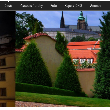
O nás
Časopis Porohy
Foto
Kapela IGNIS
Anonce