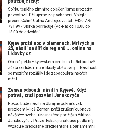
potřebuje leky!
Sbírku teplého zimního oblečení jsme prozatím
pozastavili. Děkujeme za pochopení. Volejte
prosím Galině Galina Andrejceve, tel.: +420 775
781 997.Sbírka pokračuje (Po-Pá) od 10.00 do
18.00 do odvolání
Kyjev prožil noc v plamenech. Mrtvých je
25, násilí se šíří do regionů ... online na
Lidovky.cz
Ohnivé peklo v kyjevském centru: v hořící budově
zůstávali lidé, mrtvé hlásily obě strany ... Násilnosti
se mezitím rozšířily i do západoukrajinských
měst....
Zeman odsoudil násilí v Kyjevě. Když
potrvá, zruší pozvání Janukovyče
Pokud bude násilí na Ukrajině pokračovat,
prezident Miloš Zeman zváží zrušení dubnové
návštěvy svého ukrajinského protějška Viktora
Janukovyče v Praze. Eskalující situace podle něj
vyžaduje předčasné prezidentské a parlamentní