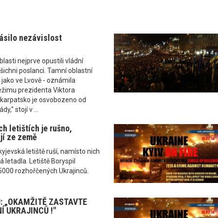
ásilo nezávislost
asti nejprve opustili vládní
šichni poslanci. Tamní oblastní
ě jako ve Lvově - oznámila
ežimu prezidenta Viktora
karpatsko je osvobozeno od
," stojí v ...
h letištích je rušno,
ají ze země
yjevská letiště ruší, namísto nich
 letadla. Letiště Boryspil
5000 rozhořčených Ukrajinců.
: „OKAMŽITĚ ZASTAVTE
 UKRAJINCŮ !"