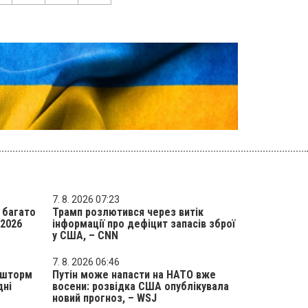
7. 8. 2026 07:23
 багато
Трамп розлютився через витік
 2026
інформації про дефіцит запасів зброї
у США, – CNN
7. 8. 2026 06:46
 шторм
Путін може напасти на НАТО вже
дні
восени: розвідка США опублікувала
новий прогноз, – WSJ