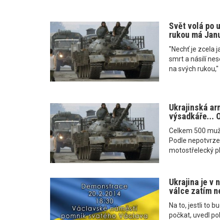
Svět volá po u
rukou má Jan
"Nechť je zcela
smrt a násilí ne
na svých rukou," 
Ukrajinská ar
výsadkáře... 
Celkem 500 mužů
Podle nepotvrzen
motostřelecký pl
Ukrajina je v 
válce zatím ne
Na to, jestli to 
počkat, uvedl pol