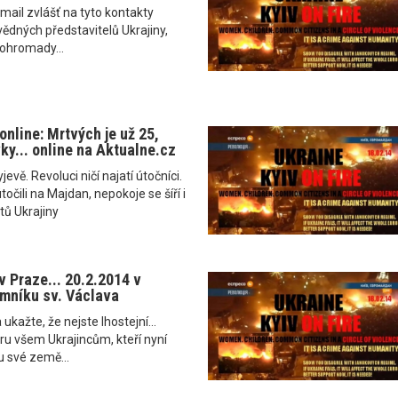
mail zvlášť na tyto kontakty
ědných představitelů Ukrajiny,
dohromady...
online: Mrtvých je už 25,
ky... online na Aktualne.cz
jevě. Revoluci ničí najatí útočníci.
čili na Majdan, nepokoje se šíří i
tů Ukrajiny
 Praze... 20.2.2014 v
mníku sv. Václava
 ukažte, že nejste lhostejní...
u všem Ukrajincům, kteří nyní
u své země...