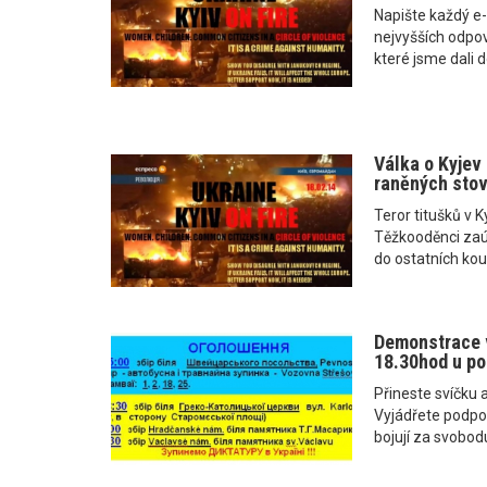
Napište každý e-
nejvyšších odpov
které jsme dali 
Válka o Kyjev 
raněných stov
Teror titušků v Ky
Těžkooděnci zaúto
do ostatních kou
Demonstrace v
18.30hod u po
Přineste svíčku a
Vyjádřete podpor
bojují za svobod