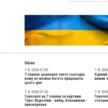
Unian
7. 8. 2026 07:40
7. 8. 202
7 серпня: церковне свято сьогодні,
Єдиний 
кому не можна багато працювати
вижив з
цього дня
7. 8. 2026 07:20
7. 8. 202
Гороскоп на 7 серпня за картами
Гороско
Таро: Водоліям - вибір, Близнюкам -
стосунк
прискорення