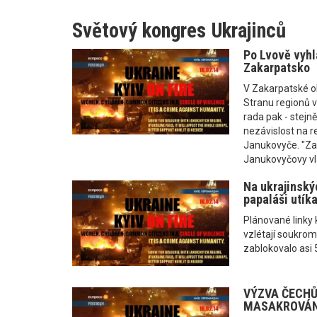
Světový kongres Ukrajinců
Po Lvově vyhl
Zakarpatsko
V Zakarpatské obl
Stranu regionů v
rada pak - stejn
nezávislost na r
Janukovyče. "Za
Janukovyčovy vlády
Na ukrajinskýc
papaláši utík
Plánované linky k
vzlétají soukromá
zablokovalo asi 
VÝZVA ČECHŮ
MASAKROVÁNÍ