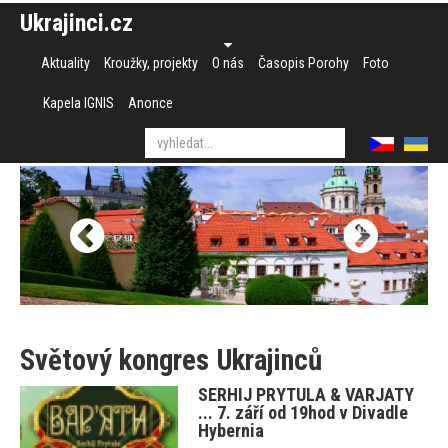
Ukrajinci.cz
Aktuality
Kroužky, projekty
O nás
Časopis Porohy
Foto
Kapela IGNIS
Anonce
Světový kongres Ukrajinců
SERHIJ PRYTULA & VARJATY
... 7. září od 19hod v Divadle
Hybernia