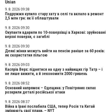
Unian
9. 8. 2026 09:38
Подружжя купило стару хату в селі та вклало в ремонт
2,5 млн грн: як її облаштували
9. 8. 2026 09:30
Окупанти вдарили по 10-поверхівці в Харкові: зруйновані
верхні поверхи, є загиблі
9. 8. 2026 09:30
Деякі жінки можуть вийти на пенсію раніше за 60 років:
як скористатия пільгою
9. 8. 2026 09:03
Каспрів Верх: піднятися на одну з найвищих гір Татр – і
не лише вижити, а й зекономити 2000 гривень
9. 8. 2026 08:52
Основний напрямок – Одещина: у Повітряних силах
розкрили деталі російської атаки
9. 8. 2026 08:37
Війна в Ірані послабила США, тепер Росія та Китай
змінюють свої плани, – NYT