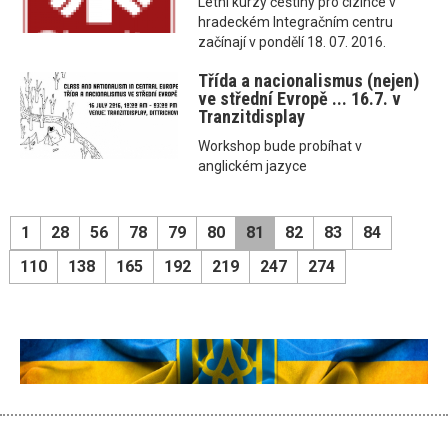
Letní kurzy češtiny pro cizince v
hradeckém Integračním centru
začínají v pondělí 18. 07. 2016.
Třída a nacionalismus (nejen)
ve střední Evropě ... 16.7. v
Tranzitdisplay
Workshop bude probíhat v
anglickém jazyce
1
28
56
78
79
80
81
82
83
84
110
138
165
192
219
247
274