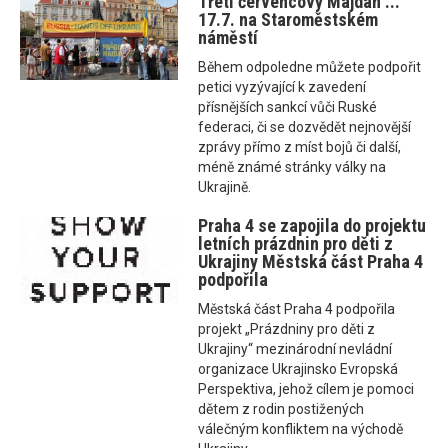
Třetí červencový Majdan ...
17.7. na Staroměstském
náměstí
Během odpoledne můžete podpořit
petici vyzývající k zavedení
přísnějších sankcí vůči Ruské
federaci, či se dozvědět nejnovější
zprávy přímo z míst bojů či další,
méně známé stránky války na
Ukrajině.
Praha 4 se zapojila do projektu
letních prázdnin pro děti z
Ukrajiny Městská část Praha 4
podpořila
Městská část Praha 4 podpořila
projekt „Prázdniny pro děti z
Ukrajiny“ mezinárodní nevládní
organizace Ukrajinsko Evropská
Perspektiva, jehož cílem je pomoci
dětem z rodin postižených
válečným konfliktem na východě