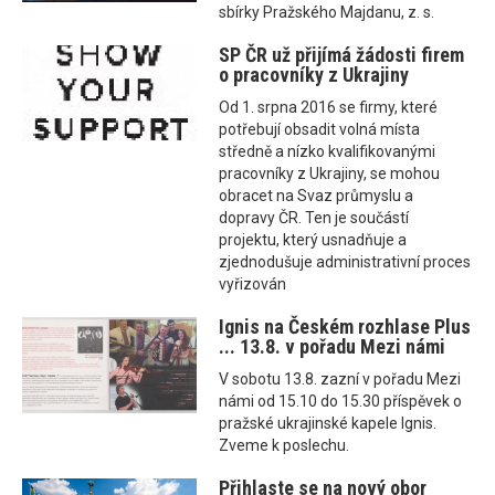
sbírky Pražského Majdanu, z. s.
SP ČR už přijímá žádosti firem
o pracovníky z Ukrajiny
Od 1. srpna 2016 se firmy, které
potřebují obsadit volná místa
středně a nízko kvalifikovanými
pracovníky z Ukrajiny, se mohou
obracet na Svaz průmyslu a
dopravy ČR. Ten je součástí
projektu, který usnadňuje a
zjednodušuje administrativní proces
vyřizován
Ignis na Českém rozhlase Plus
... 13.8. v pořadu Mezi námi
V sobotu 13.8. zazní v pořadu Mezi
námi od 15.10 do 15.30 příspěvek o
pražské ukrajinské kapele Ignis.
Zveme k poslechu.
Přihlaste se na nový obor