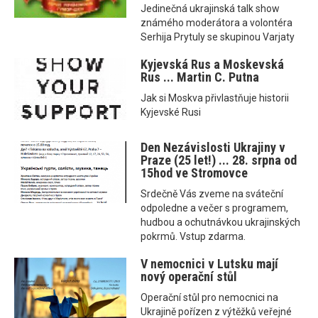
Jedinečná ukrajinská talk show
známého moderátora a volontéra
Serhija Prytuly se skupinou Varjaty
Kyjevská Rus a Moskevská
Rus ... Martin C. Putna
Jak si Moskva přivlastňuje historii
Kyjevské Rusi
Den Nezávislosti Ukrajiny v
Praze (25 let!) ... 28. srpna od
15hod ve Stromovce
Srdečně Vás zveme na sváteční
odpoledne a večer s programem,
hudbou a ochutnávkou ukrajinských
pokrmů. Vstup zdarma.
V nemocnici v Lutsku mají
nový operační stůl
Operační stůl pro nemocnici na
Ukrajině pořízen z výtěžků veřejné