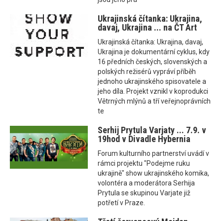
Ukrajinská čítanka: Ukrajina,
davaj, Ukrajina ... na ČT Art
Ukrajinská čítanka: Ukrajina, davaj,
Ukrajina je dokumentární cyklus, kdy
16 předních českých, slovenských a
polských režisérů vypráví příběh
jednoho ukrajinského spisovatele a
jeho díla. Projekt vznikl v koprodukci
Větrných mlýnů a tří veřejnoprávních
te
Serhij Prytula Varjaty ... 7.9. v
19hod v Divadle Hybernia
Forum kulturního partnerství uvádí v
rámci projektu "Podejme ruku
ukrajině" show ukrajinského komika,
volontéra a moderátora Serhija
Prytula se skupinou Varjate již
potřetí v Praze.