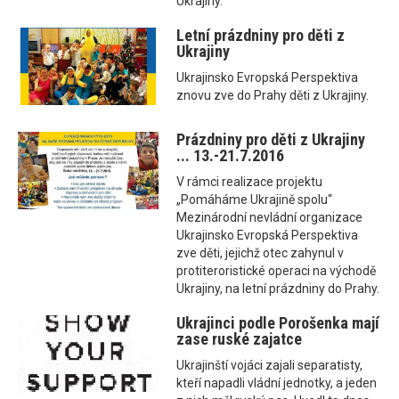
Ukrajiny.
Letní prázdniny pro děti z
Ukrajiny
Ukrajinsko Evropská Perspektiva
znovu zve do Prahy děti z Ukrajiny.
Prázdniny pro děti z Ukrajiny
... 13.-21.7.2016
V rámci realizace projektu
„Pomáháme Ukrajině spolu“
Mezinárodní nevládní organizace
Ukrajinsko Evropská Perspektiva
zve děti, jejichž otec zahynul v
protiteroristické operaci na východě
Ukrajiny, na letní prázdniny do Prahy.
Ukrajinci podle Porošenka mají
zase ruské zajatce
Ukrajinští vojáci zajali separatisty,
kteří napadli vládní jednotky, a jeden