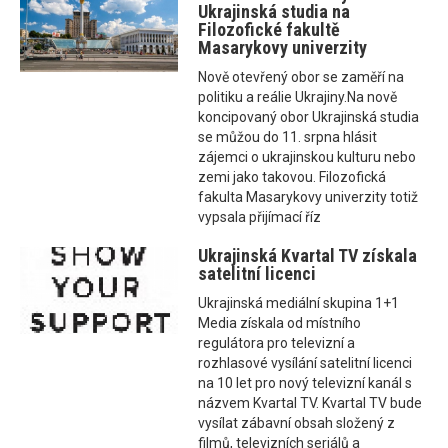
Ukrajinská studia na
Filozofické fakultě
Masarykovy univerzity
Nově otevřený obor se zaměří na
politiku a reálie Ukrajiny.Na nově
koncipovaný obor Ukrajinská studia
se můžou do 11. srpna hlásit
zájemci o ukrajinskou kulturu nebo
zemi jako takovou. Filozofická
fakulta Masarykovy univerzity totiž
vypsala přijímací říz
Ukrajinská Kvartal TV získala
satelitní licenci
Ukrajinská mediální skupina 1+1
Media získala od místního
regulátora pro televizní a
rozhlasové vysílání satelitní licenci
na 10 let pro nový televizní kanál s
názvem Kvartal TV. Kvartal TV bude
vysílat zábavní obsah složený z
filmů, televizních seriálů a