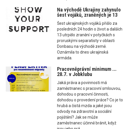
Na východě Ukrajiny zahynulo
šest vojáků, zraněných je 13
Šest ukrajinských vojáků přišlo za
posledních 24 hodin o život a dalších
13 utrpělo zranění v potyčkách s
proruskými separatisty v oblasti
Donbasu na východě země.
Oznámila to dnes ukrajinská
armáda.
Pracovněprávní minimum ...
28.7. v Jobklubu
Jaká práva a povinnosti má
zaměstnanec s pracovní smlouvou,
dohodou o pracovní činnosti,
dohodou o provedení práce? Co je to
hrubá a čistá mzda a jaké jsou
odvody na zdravotní a sociální
pojištění? Jak se může
zaměstnanec účinně bránit, když
jsou jeho prá