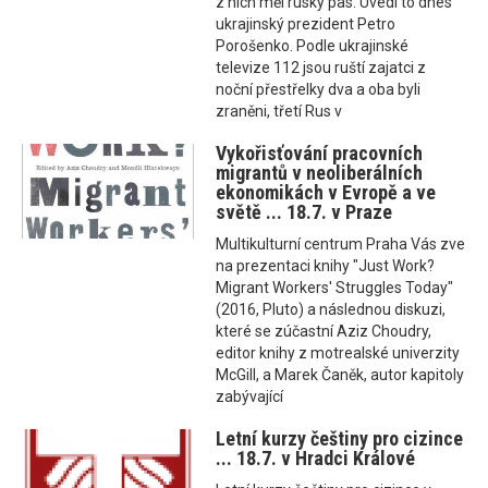
z nich měl ruský pas. Uvedl to dnes
ukrajinský prezident Petro
Porošenko. Podle ukrajinské
televize 112 jsou ruští zajatci z
noční přestřelky dva a oba byli
zraněni, třetí Rus v
Vykořisťování pracovních
migrantů v neoliberálních
ekonomikách v Evropě a ve
světě ... 18.7. v Praze
Multikulturní centrum Praha Vás zve
na prezentaci knihy "Just Work?
Migrant Workers' Struggles Today"
(2016, Pluto) a následnou diskuzi,
které se zúčastní Aziz Choudry,
editor knihy z motrealské univerzity
McGill, a Marek Čaněk, autor kapitoly
zabývající
Letní kurzy češtiny pro cizince
... 18.7. v Hradci Králové