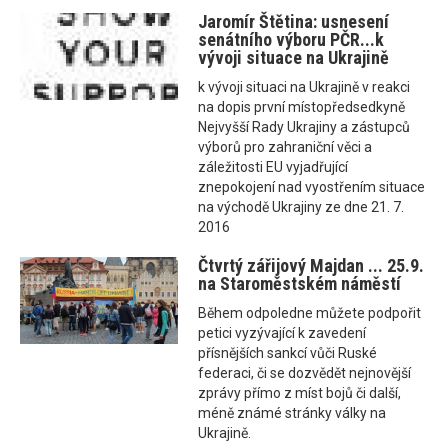
Jaromír Štětina: usnesení
senátního výboru PČR...k
vývoji situace na Ukrajině
k vývoji situaci na Ukrajině v reakci
na dopis první místopředsedkyně
Nejvyšší Rady Ukrajiny a zástupců
výborů pro zahraniční věci a
záležitosti EU vyjadřující
znepokojení nad vyostřením situace
na východě Ukrajiny ze dne 21. 7.
2016
Čtvrtý zářijový Majdan ... 25.9.
na Staroměstském náměstí
Během odpoledne můžete podpořit
petici vyzývající k zavedení
přísnějších sankcí vůči Ruské
federaci, či se dozvědět nejnovější
zprávy přímo z míst bojů či další,
méně známé stránky války na
Ukrajině.