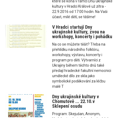
které se koná v rámci Dnů ukrajinské
kultury v Hradci Králové už zítra -
22.9.2016 od 17:00 hodin. Na Vaši
účast, milé dětí, se těšíme!
V Hradci startují Dny
ukrajinské kultury, zvou na
workshopy, koncerty i pohádku
Na co se můžete těšit? Třeba na
přehlídku národního folklóru,
workshopy, výstavu, koncerty i
program pro děti. Výtvarníci z
Ukrajiny během těchto dnů také
předají hradecké fakultní nemocnici
umělecké dílo ze skla jako
symbolické poděkování za léčbu
malé T
Dny ukrajinské kultury v
Chomutově ... 22.10.v
Sklepení osudu
Program: Skejušan, Anonym,