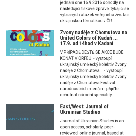
jednání dne 16.9.2016 dohodly na
následující tiskové zprávě, týkající se
vybraných otázek veřejného života s
ukrajinskou tématikou v ČR: ...
Zvony naděje z Chomutova na
United Colors of Kadaň ...
17.9. od 14hod v Kadani
V PŘÍPADĚ DEŠTĚ SE AKCE BUDE
KONAT V ORFEU - vystoupí
ukrajinský umělecký kolektiv Zvony
naděje z Chomutova... - vystoupí
ukrajinský umělecký kolektiv Zvony
naděje z Chomutova Festival
národnostních menšin - přijďte
ochutnat národní specialïty, ...
East/West: Journal of
Ukrainian Studies
Journal of Ukrainian Studies is an
open access, scholarly, peer-
reviewed, online journal, based at