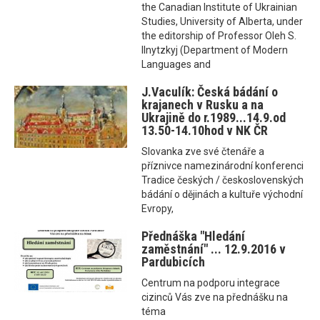
the Canadian Institute of Ukrainian
Studies, University of Alberta, under
the editorship of Professor Oleh S.
Ilnytzkyj (Department of Modern
Languages and
J.Vaculík: Česká bádání o
krajanech v Rusku a na
Ukrajině do r.1989...14.9.od
13.50-14.10hod v NK ČR
Slovanka zve své čtenáře a
příznivce namezinárodní konferenci
Tradice českých / československých
bádání o dějinách a kultuře východní
Evropy,
Přednáška "Hledání
zaměstnání" ... 12.9.2016 v
Pardubicích
Centrum na podporu integrace
cizinců Vás zve na přednášku na
téma