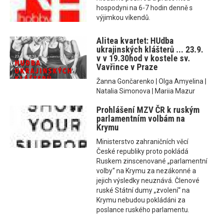
hospodyni na 6-7 hodin denně s
výjimkou víkendů.
Alitea kvartet: HUdba
ukrajinských klášterů ... 23.9.
v v 19.30hod v kostele sv.
Vavřince v Praze
Žanna Gončarenko | Olga Amyelina |
Natalia Simonova | Mariia Mazur
Prohlášení MZV ČR k ruským
parlamentním volbám na
Krymu
Ministerstvo zahraničních věcí
České republiky proto pokládá
Ruskem zinscenované „parlamentní
volby“ na Krymu za nezákonné a
jejich výsledky neuznává. Členové
ruské Státní dumy „zvolení“ na
Krymu nebudou pokládáni za
poslance ruského parlamentu.