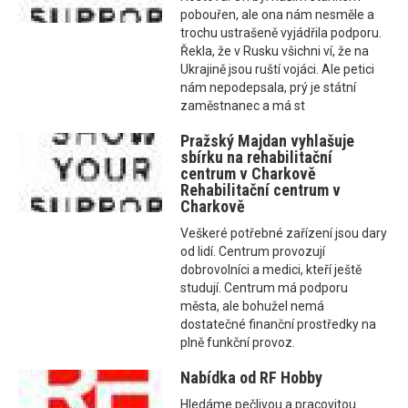
pobouřen, ale ona nám nesměle a
trochu ustrašeně vyjádřila podporu.
Řekla, že v Rusku všichni ví, že na
Ukrajině jsou ruští vojáci. Ale petici
nám nepodepsala, prý je státní
zaměstnanec a má st
Pražský Majdan vyhlašuje
sbírku na rehabilitační
centrum v Charkově
Rehabilitační centrum v
Charkově
Veškeré potřebné zařízení jsou dary
od lidí. Centrum provozují
dobrovolníci a medici, kteří ještě
studují. Centrum má podporu
města, ale bohužel nemá
dostatečné finanční prostředky na
plně funkční provoz.
Nabídka od RF Hobby
Hledáme pečlivou a pracovitou