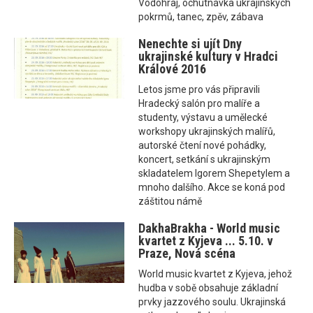
Vodohraj, ochutnávka ukrajinských
pokrmů, tanec, zpěv, zábava
Nenechte si ujít Dny
ukrajinské kultury v Hradci
Králové 2016
Letos jsme pro vás připravili
Hradecký salón pro malíře a
studenty, výstavu a umělecké
workshopy ukrajinských malířů,
autorské čtení nové pohádky,
koncert, setkání s ukrajinským
skladatelem Igorem Shepetylem a
mnoho dalšího. Akce se koná pod
záštitou námě
DakhaBrakha - World music
kvartet z Kyjeva ... 5.10. v
Praze, Nová scéna
World music kvartet z Kyjeva, jehož
hudba v sobě obsahuje základní
prvky jazzového soulu. Ukrajinská