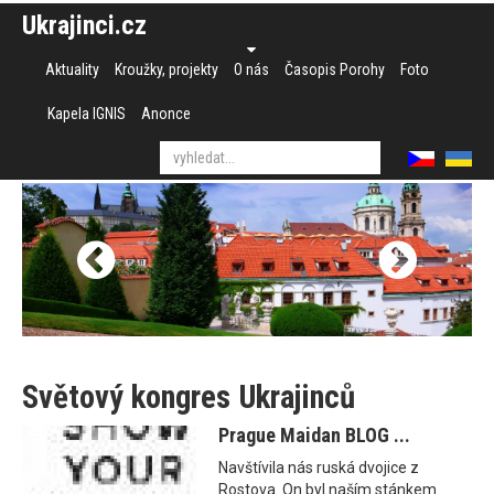
Ukrajinci.cz
Aktuality
Kroužky, projekty
O nás
Časopis Porohy
Foto
Kapela IGNIS
Anonce
Světový kongres Ukrajinců
Prague Maidan BLOG ...
Navštívila nás ruská dvojice z
Rostova. On byl naším stánkem