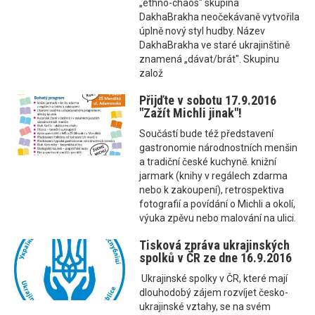
„ethno-chaos" skupina
DakhaBrakha neočekávaně vytvořila
úplně nový styl hudby. Název
DakhaBrakha ve staré ukrajinštině
znamená „dávat/brát". Skupinu
založ
Přijďte v sobotu 17.9.2016
"Zažít Michli jinak"!
Součástí bude též představení
gastronomie národnostních menšin
a tradiční české kuchyně. knižní
jarmark (knihy v regálech zdarma
nebo k zakoupení), retrospektiva
fotografií a povídání o Michli a okolí,
výuka zpěvu nebo malování na ulici.
Tisková zpráva ukrajinských
spolků v ČR ze dne 16.9.2016
Ukrajinské spolky v ČR, které mají
dlouhodobý zájem rozvíjet česko-
ukrajinské vztahy, se na svém