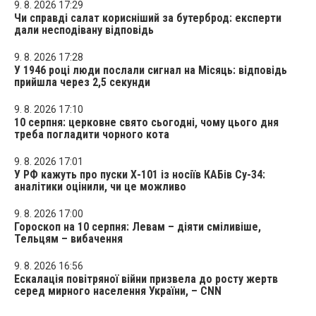
9. 8. 2026 17:29
Чи справді салат корисніший за бутерброд: експерти
дали несподівану відповідь
9. 8. 2026 17:28
У 1946 році люди послали сигнал на Місяць: відповідь
прийшла через 2,5 секунди
9. 8. 2026 17:10
10 серпня: церковне свято сьогодні, чому цього дня
треба погладити чорного кота
9. 8. 2026 17:01
У РФ кажуть про пуски Х-101 із носіїв КАБів Су-34:
аналітики оцінили, чи це можливо
9. 8. 2026 17:00
Гороскоп на 10 серпня: Левам – діяти сміливіше,
Тельцям – вибачення
9. 8. 2026 16:56
Ескалація повітряної війни призвела до росту жертв
серед мирного населення України, – CNN