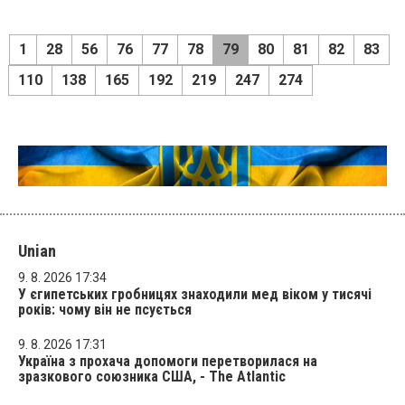
1
28
56
76
77
78
79
80
81
82
83
110
138
165
192
219
247
274
Unian
9. 8. 2026 17:34
У єгипетських гробницях знаходили мед віком у тисячі
років: чому він не псується
9. 8. 2026 17:31
Україна з прохача допомоги перетворилася на
зразкового союзника США, - The Atlantic