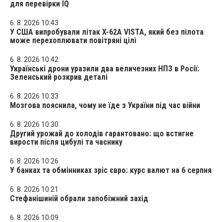
для перевірки IQ
6. 8. 2026 10:43
У США випробували літак X-62A VISTA, який без пілота
може перехоплювати повітряні цілі
6. 8. 2026 10:42
Українські дрони уразили два величезних НПЗ в Росії:
Зеленський розкрив деталі
6. 8. 2026 10:33
Мозгова пояснила, чому не їде з України під час війни
6. 8. 2026 10:30
Другий урожай до холодів гарантовано: що встигне
вирости після цибулі та часнику
6. 8. 2026 10:26
У банках та обмінниках зріс євро: курс валют на 6 серпня
6. 8. 2026 10:21
Стефанішиній обрали запобіжний захід
6. 8. 2026 10:09