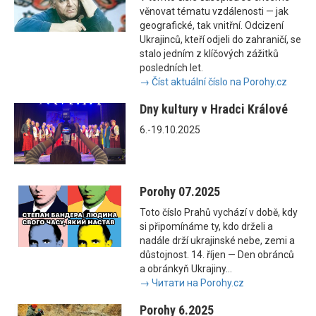
věnovat tématu vzdálenosti — jak
geografické, tak vnitřní. Odcizení
Ukrajinců, kteří odjeli do zahraničí, se
stalo jedním z klíčových zážitků
posledních let.
→ Číst aktuální číslo na Porohy.cz
Dny kultury v Hradci Králové
6.-19.10.2025
Porohy 07.2025
Toto číslo Prahů vychází v době, kdy
si připomínáme ty, kdo drželi a
nadále drží ukrajinské nebe, zemi a
důstojnost. 14. říjen — Den obránců
a obránkyň Ukrajiny...
→ Читати на Porohy.cz
Porohy 6.2025