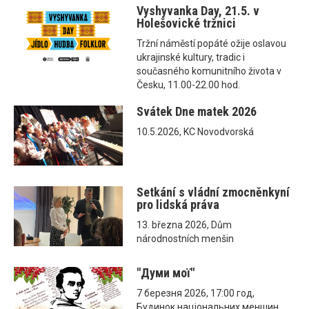
Vyshyvanka Day, 21.5. v
Holešovické tržnici
Tržní náměstí popáté ožije oslavou
ukrajinské kultury, tradic i
současného komunitního života v
Česku, 11.00-22.00 hod.
Svátek Dne matek 2026
10.5.2026, KC Novodvorská
Setkání s vládní zmocněnkyní
pro lidská práva
13. března 2026, Dům
národnostních menšin
"Думи мої"
7 березня 2026, 17:00 год,
Будинок національних меншин,