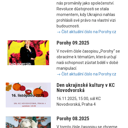
nás proměnily jako společenství.
Revoluce důstojnosti se stala
momentem, kdy Ukrajinci nahlas
prohlásili své právo na vlastní vizi
budoucnosti.
→ Číst aktuální číslo na Porohy.cz
Porohy 09.2025
V novém čísle časopisu „Porohy“ se
obracíme k tématům, která určují
naši schopnost zůstat bdělí v době
manipulací.
→ Číst aktuální číslo na Porohy.cz
Den ukrajinské kultury v KC
Novodvorská
16.11.2025, 15:00, sál KC
Novodvorská, Praha 4
Porohy 08.2025
V tomto čísle časopisu se chceme