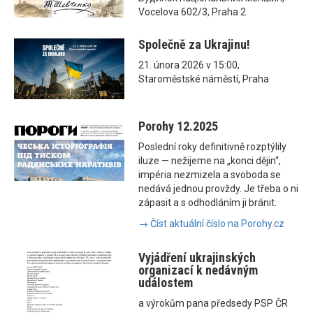
Vocelova 602/3, Praha 2
Společně za Ukrajinu!
21. února 2026 v 15:00,
Staroměstské náměstí, Praha
Porohy 12.2025
Poslední roky definitivně rozptýlily
iluze — nežijeme na „konci dějin“,
impéria nezmizela a svoboda se
nedává jednou provždy. Je třeba o ni
zápasit a s odhodláním ji bránit.
→ Číst aktuální číslo na Porohy.cz
Vyjádření ukrajinských
organizací k nedávným
událostem
a výrokům pana předsedy PSP ČR