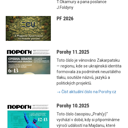
T.Okamury a pana poslance
J.Foldyny
PF 2026
Porohy 11.2025
Toto číslo je věnováno Zakarpatsku
— regionu, kde se ukrajinská identita
formovala za podmínek neustálého
tlaku, soutěže názvů, jazyků a
politických projektů.
→ Číst aktuální číslo na Porohy.cz
Porohy 10.2025
Toto číslo časopisu „Prah(y)“
vychází v době, kdy si připomínáme
výročí událostí na Majdanu, které