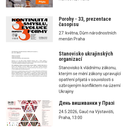
Porohy - 33, prezentace
časopisu
27. května, Dům národnostních
menšin Praha
Stanovisko ukrajinských
organizací
Stanovisko k vládnímu zákonu,
kterým se mění zákony upravující
opatření přijatá v souvislosti s
ozbrojeným konfliktem na území
Ukrajiny
День вишиванки у Празі
24.5.2026, Gauč na Výstavišti,
Praha, 13:00