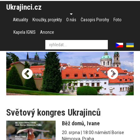
Ukrajinci.cz
Aktuality
Kroužky, projekty
O nás
Časopis Porohy
Foto
Kapela IGNIS
Anonce
Světový kongres Ukrajinců
Běž domů, Ivane
20. srpna | 18:00 náměstí Borise
Němcova, Praha