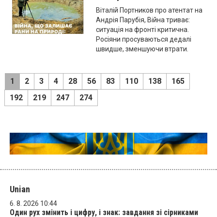
Віталій Портников про атентат на
Андрія Парубія, Війна триває:
ситуація на фронті критична.
Росіяни просуваються дедалі
швидше, зменшуючи втрати.
1
2
3
4
28
56
83
110
138
165
192
219
247
274
Unian
6. 8. 2026 10:44
Один рух змінить і цифру, і знак: завдання зі сірниками