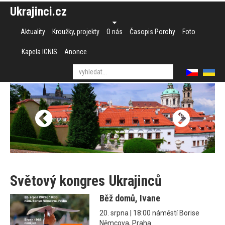
Ukrajinci.cz
Aktuality
Kroužky, projekty
O nás
Časopis Porohy
Foto
Kapela IGNIS
Anonce
Světový kongres Ukrajinců
Běž domů, Ivane
20. srpna | 18:00 náměstí Borise
Němcova, Praha