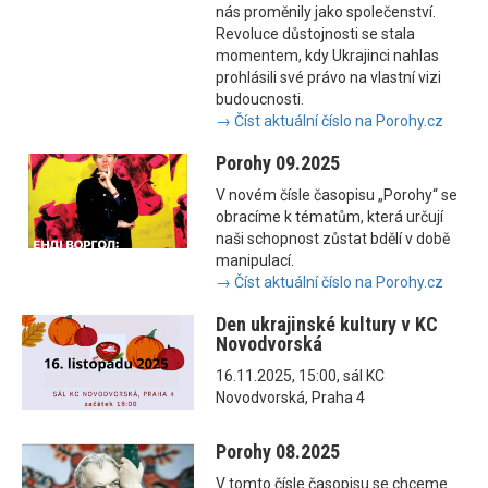
nás proměnily jako společenství.
Revoluce důstojnosti se stala
momentem, kdy Ukrajinci nahlas
prohlásili své právo na vlastní vizi
budoucnosti.
→ Číst aktuální číslo na Porohy.cz
Porohy 09.2025
V novém čísle časopisu „Porohy“ se
obracíme k tématům, která určují
naši schopnost zůstat bdělí v době
manipulací.
→ Číst aktuální číslo na Porohy.cz
Den ukrajinské kultury v KC
Novodvorská
16.11.2025, 15:00, sál KC
Novodvorská, Praha 4
Porohy 08.2025
V tomto čísle časopisu se chceme