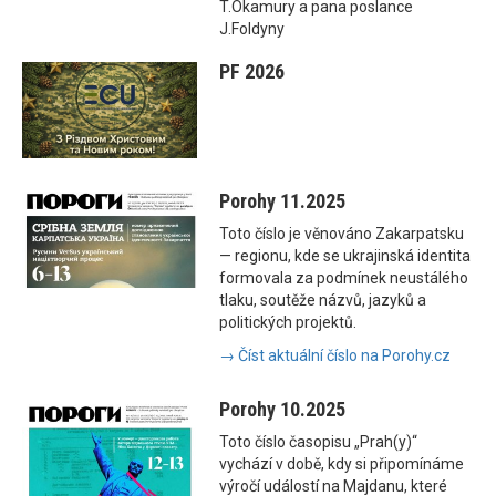
T.Okamury a pana poslance
J.Foldyny
PF 2026
Porohy 11.2025
Toto číslo je věnováno Zakarpatsku
— regionu, kde se ukrajinská identita
formovala za podmínek neustálého
tlaku, soutěže názvů, jazyků a
politických projektů.
→ Číst aktuální číslo na Porohy.cz
Porohy 10.2025
Toto číslo časopisu „Prah(y)“
vychází v době, kdy si připomínáme
výročí událostí na Majdanu, které