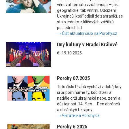
věnovat tématu vzdálenosti — jak
geografické, tak vnitřní. Odcizení
Ukrajinců, kteří odjeli do zahraničí, se
stalo jedním z klíčových zážitků
posledních let.
→ Číst aktuální číslo na Porohy.cz
Dny kultury v Hradci Králové
6.-19.10.2025
Porohy 07.2025
Toto číslo Prahů vychází v době, kdy
si připomínáme ty, kdo drželi a
nadále drží ukrajinské nebe, zemi a
důstojnost. 14. říjen — Den obránců
a obránkyň Ukrajiny...
→ Читати на Porohy.cz
Porohy 6.2025