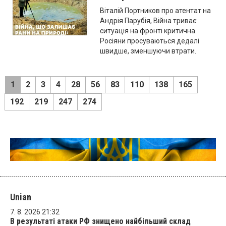
Віталій Портников про атентат на
Андрія Парубія, Війна триває:
ситуація на фронті критична.
Росіяни просуваються дедалі
швидше, зменшуючи втрати.
1
2
3
4
28
56
83
110
138
165
192
219
247
274
Unian
7. 8. 2026 21:32
В результаті атаки РФ знищено найбільший склад