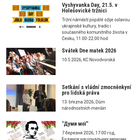
Vyshyvanka Day, 21.5. v
Holešovické tržnici
Tržní náměstí popáté ožije oslavou
ukrajinské kultury, tradic i
současného komunitního života v
Česku, 11.00-22.00 hod.
Svátek Dne matek 2026
10.5.2026, KC Novodvorská
Setkání s vládní zmocněnkyní
pro lidská práva
13. března 2026, Dům
národnostních menšin
"Думи мої"
7 березня 2026, 17:00 год,
Будинок національних меншин,