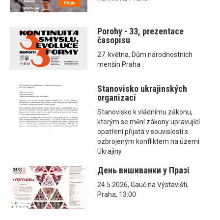
Porohy - 33, prezentace
časopisu
27. května, Dům národnostních
menšin Praha
Stanovisko ukrajinských
organizací
Stanovisko k vládnímu zákonu,
kterým se mění zákony upravující
opatření přijatá v souvislosti s
ozbrojeným konfliktem na území
Ukrajiny
День вишиванки у Празі
24.5.2026, Gauč na Výstavišti,
Praha, 13:00