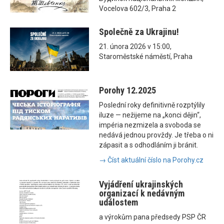
Vocelova 602/3, Praha 2
Společně za Ukrajinu!
21. února 2026 v 15:00,
Staroměstské náměstí, Praha
Porohy 12.2025
Poslední roky definitivně rozptýlily
iluze — nežijeme na „konci dějin“,
impéria nezmizela a svoboda se
nedává jednou provždy. Je třeba o ni
zápasit a s odhodláním ji bránit.
→ Číst aktuální číslo na Porohy.cz
Vyjádření ukrajinských
organizací k nedávným
událostem
a výrokům pana předsedy PSP ČR