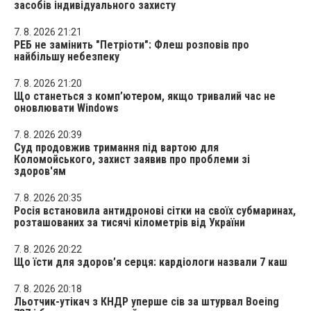
засобів індивідуального захисту
7. 8. 2026 21:21
РЕБ не замінить "Петріоти": Флеш розповів про
найбільшу небезпеку
7. 8. 2026 21:20
Що станеться з комп’ютером, якщо тривалий час не
оновлювати Windows
7. 8. 2026 20:39
Суд продовжив тримання під вартою для
Коломойського, захист заявив про проблеми зі
здоров'ям
7. 8. 2026 20:35
Росія встановила антидронові сітки на своїх субмаринах,
розташованих за тисячі кілометрів від України
7. 8. 2026 20:22
Що їсти для здоров’я серця: кардіологи назвали 7 каш
7. 8. 2026 20:18
Льотчик-утікач з КНДР уперше сів за штурвал Boeing