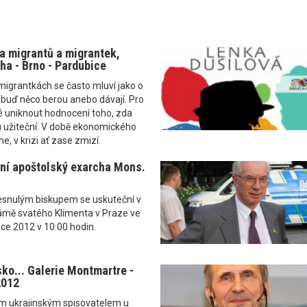
a migrantů a migrantek,
ha - Brno - Pardubice
igrantkách se často mluví jako o
" buď něco berou anebo dávají. Pro
é uniknout hodnocení toho, zda
u užiteční. V době ekonomického
, v krizi ať zase zmizí.
ní apoštolský exarcha Mons.
esnulým biskupem se uskuteční v
ámě svatého Klimenta v Praze ve
nce 2012 v 10:00 hodin.
ko... Galerie Montmartre -
2012
ím ukrajinským spisovatelem u