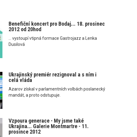
Benefiční koncert pro Bodaj... 18. prosinec
2012 od 20hod
... vystoupí vtipná formace Gastrojazz a Lenka
Dusilová
Ukrajinský premiér rezignoval a s ním i
celá vláda
Azarov získal v parlamentních volbách poslanecký
mandát, a proto odstupuje.
Vzpoura generace - My jsme také
Ukrajina... Galerie Montmartre - 11.
prosince 2012