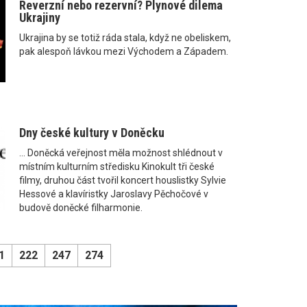
Reverzní nebo rezervní? Plynové dilema
Ukrajiny
Ukrajina by se totiž ráda stala, když ne obeliskem,
pak alespoň lávkou mezi Východem a Západem.
Dny české kultury v Doněcku
... Doněcká veřejnost měla možnost shlédnout v
místním kulturním středisku Kinokult tři české
filmy, druhou část tvořil koncert houslistky Sylvie
Hessové a klavíristky Jaroslavy Pěchočové v
budově doněcké filharmonie.
1
222
247
274