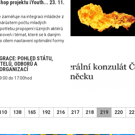
op projektu iYouth... 23. 11.
e zaměřuje na integraci mládeže z
 nárůstem počtu mladých
potřebu propojení různých aktérů
ároveň i témat, které se k daným
s cílem nastavení optimální formy
GRACE: POHLED STÁTU,
TELŮ, ODBORŮ A
ORGANIZACÍ
 9:00 do 17:00hod
110
138
165
192
216
217
218
219
220
22