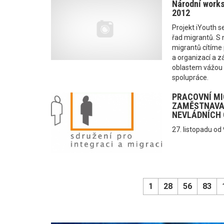
Národní worksh
2012
Projekt iYouth s
řad migrantů. S
migrantů cítíme 
a organizací a z
oblastem vážou 
spolupráce.
PRACOVNÍ MI
ZAMĚSTNAVA
NEVLÁDNÍCH 
27. listopadu od
1
28
56
83