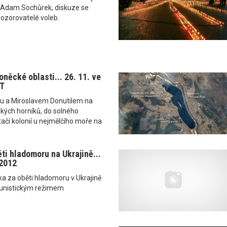
 Adam Sochůrek, diskuze se
ozorovatelé voleb.
něcké oblasti... 26. 11. ve
ČT
ou a Miroslavem Donutilem na
ských horníků, do solného
tačí kolonií u nejmělčího moře na
ti hladomoru na Ukrajině...
 2012
ka za oběti hladomoru v Ukrajině
nistickým režimem