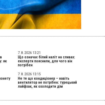
7. 8. 2026 13:21
 в
Що означає білий наліт на сливах:
: як
експерти пояснили, для чого він
потрібен
7. 8. 2026 13:15
монету
Не те що кондиціонер – навіть
вентилятор не потрібен: турецький
лайфхак, як охолодити дім