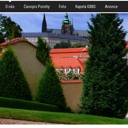
O nás
Časopis Porohy
Foto
Kapela IGNIS
Anonce