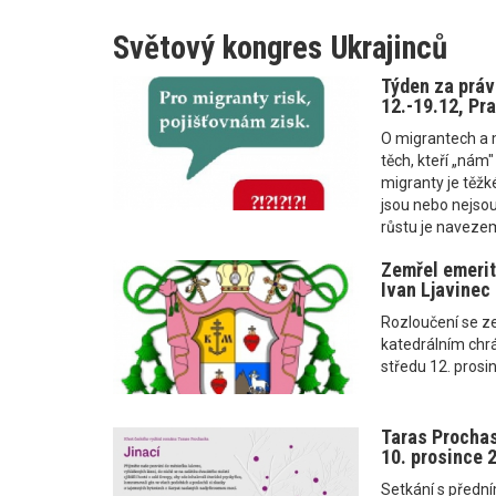
Světový kongres Ukrajinců
Týden za práv
12.-19.12, Pra
O migrantech a m
těch, kteří „nám
migranty je těžk
jsou nebo nejso
růstu je navezeme
Zemřel emerit
Ivan Ljavinec
Rozloučení se z
katedrálním chr
středu 12. prosi
Taras Prochas
10. prosince 
Setkání s předn