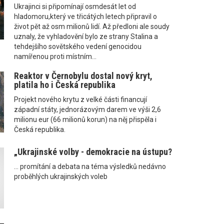
Ukrajinci si připomínají osmdesát let od
hladomoru,který ve třicátých letech připravil o
život pět až osm milionů lidí. Až předloni ale soudy
uznaly, že vyhladovění bylo ze strany Stalina a
tehdejšího sovětského vedení genocidou
namířenou proti místním...
Reaktor v Černobylu dostal nový kryt,
platila ho i Česká republika
Projekt nového krytu z velké části financují
západní státy, jednorázovým darem ve výši 2,6
milionu eur (66 milionů korun) na něj přispěla i
Česká republika.
„Ukrajinské volby - demokracie na ústupu?
... promítání a debata na téma výsledků nedávno
proběhlých ukrajinských voleb