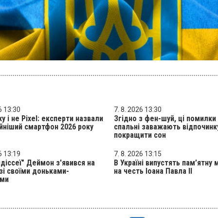
6 13:30
7. 8. 2026 13:30
xy і не Pixel: експерти назвали
Згідно з фен-шуй, ці помилки
йніший смартфон 2026 року
спальні заважають відпочинку
покращити сон
6 13:19
7. 8. 2026 13:15
Одіссеї" Деймон з'явився на
В Україні випустять пам’ятну 
 зі своїми доньками-
на честь Іоана Павла II
ями