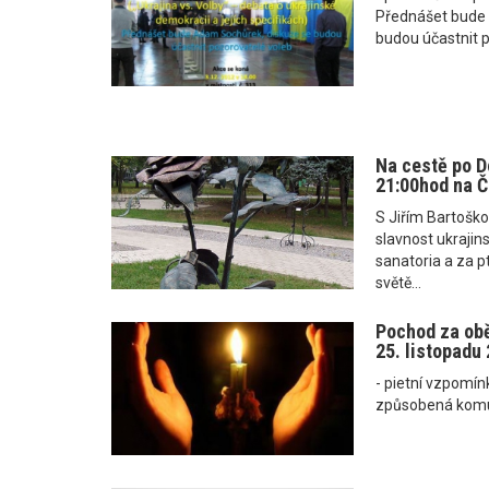
Přednášet bude
budou účastnit p
Na cestě po Do
21:00hod na 
S Jiřím Bartošk
slavnost ukrajin
sanatoria a za p
světě...
Pochod za obě
25. listopadu
- pietní vzpomín
způsobená komu