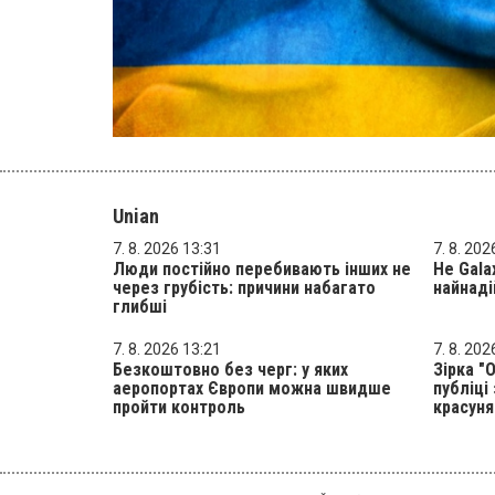
Unian
7. 8. 2026 13:31
7. 8. 202
Люди постійно перебивають інших не
Не Gala
через грубість: причини набагато
найнаді
глибші
7. 8. 2026 13:21
7. 8. 202
Безкоштовно без черг: у яких
Зірка "
аеропортах Європи можна швидше
публіці
пройти контроль
красун