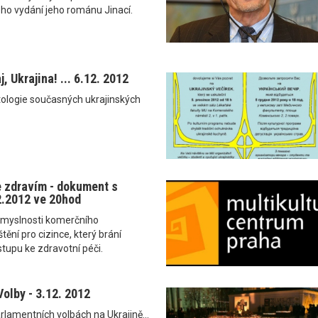
kého vydání jeho románu Jinací.
, Ukrajina! ... 6.12. 2012
tologie současných ukrajinských
 zdravím - dokument s
12.2012 ve 20hod
esmyslnosti komerčního
tění pro cizince, který brání
tupu ke zdravotní péči.
Volby - 3.12. 2012
rlamentních volbách na Ukrajině...