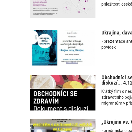
příležitosti čes
Ukrajina, davaj
- prezentace an
povídek
Obchodníci se
diskuzí... 4.
Krátký film o n
zdravotního pojiš
migrantům v přís
„Ukrajina vs. 
- přednáška o pa