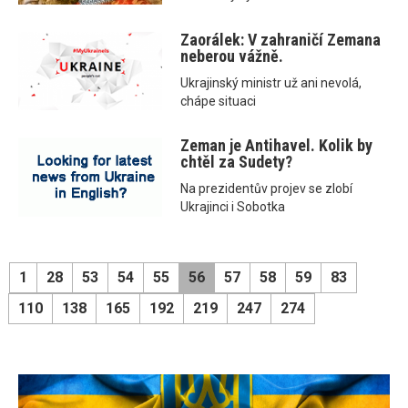
Zaorálek: V zahraničí Zemana
neberou vážně.
Ukrajinský ministr už ani nevolá,
chápe situaci
Zeman je Antihavel. Kolik by
chtěl za Sudety?
Na prezidentův projev se zlobí
Ukrajinci i Sobotka
1
28
53
54
55
56
57
58
59
83
110
138
165
192
219
247
274