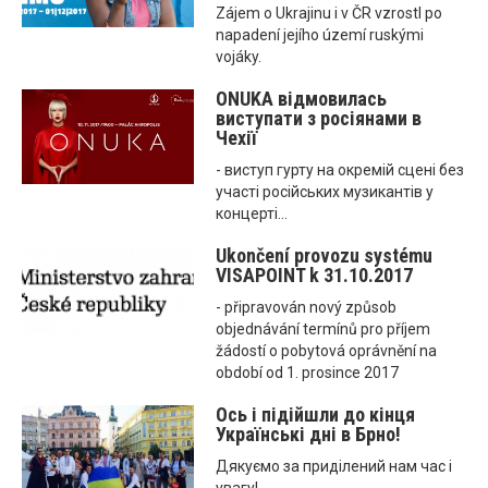
Zájem o Ukrajinu i v ČR vzrostl po
napadení jejího území ruskými
vojáky.
ONUKA відмовилась
виступати з росіянами в
Чехії
- виступ гурту на окремій сцені без
участі російських музикантів у
концерті...
Ukončení provozu systému
VISAPOINT k 31.10.2017
- připravován nový způsob
objednávání termínů pro příjem
žádostí o pobytová oprávnění na
období od 1. prosince 2017
Ось і підійшли до кінця
Українські дні в Брно!
Дякуємо за приділений нам час і