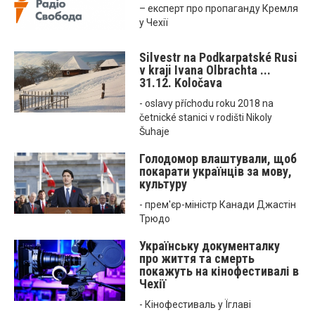
– експерт про пропаганду Кремля
у Чехії
Silvestr na Podkarpatské Rusi
v kraji Ivana Olbrachta ...
31.12. Koločava
- oslavy příchodu roku 2018 na
četnické stanici v rodišti Nikoly
Šuhaje
Голодомор влаштували, щоб
покарати українців за мову,
культуру
- прем'єр-міністр Канади Джастін
Трюдо
Українську документалку
про життя та смерть
покажуть на кінофестивалі в
Чехії
- Кінофестиваль у Їглаві