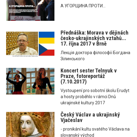
А УГОРЩИНА ПРОТИ...
Přednáška: Morava v dějinách
česko-ukrajinských vztahů...
17. října 2017 v Brně
Лекція доктора філософії Богдана
Зілинського
Koncert sester Telnyuk v
Praze, fotoreportáž
(7.10.2017)
Vystoupení pro sobotní školu Erudyt
a hosty proběhlo v rámci Dnů
ukrajinské kultury 2017
Český Václav a ukrajinský
Vjačeslav
- pronikání kultu svatého Václava na
slovanský východ