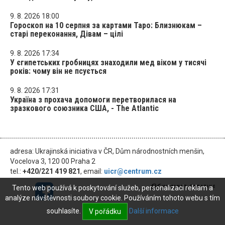
9. 8. 2026 18:00
Гороскоп на 10 серпня за картами Таро: Близнюкам –
старі переконання, Дівам – цілі
9. 8. 2026 17:34
У єгипетських гробницях знаходили мед віком у тисячі
років: чому він не псується
9. 8. 2026 17:31
Україна з прохача допомоги перетворилася на
зразкового союзника США, - The Atlantic
adresa: Ukrajinská iniciativa v ČR, Dům národnostních menšin,
Vocelova 3, 120 00 Praha 2
tel.:
+420/221 419 821
, email:
uicr@centrum.cz
Tento web používá k poskytování služeb, personalizaci reklam a
analýze návštěvnosti soubory cookie. Používáním tohoto webu s tím
souhlasíte.
Další informace
V pořádku
© 2026