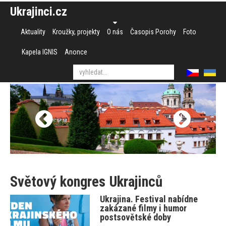
Ukrajinci.cz
Aktuality
Kroužky, projekty
O nás
Časopis Porohy
Foto
Kapela IGNIS
Anonce
Světový kongres Ukrajinců
Ukrajina. Festival nabídne
zakázané filmy i humor
postsovětské doby