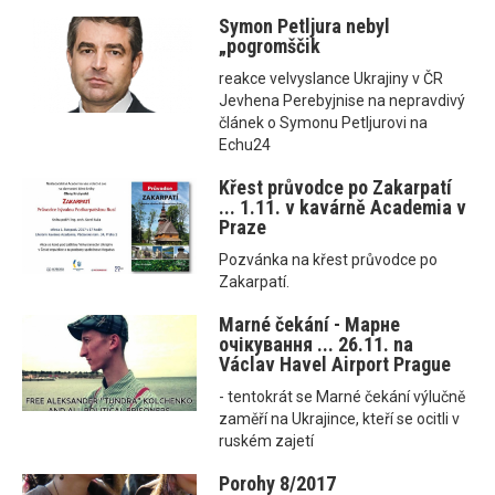
Symon Petljura nebyl
„pogromščik
reakce velvyslance Ukrajiny v ČR
Jevhena Perebyjnise na nepravdivý
článek o Symonu Petljurovi na
Echu24
Křest průvodce po Zakarpatí
... 1.11. v kavárně Academia v
Praze
Pozvánka na křest průvodce po
Zakarpatí.
Marné čekání - Марне
очікування ... 26.11. na
Václav Havel Airport Prague
- tentokrát se Marné čekání výlučně
zaměří na Ukrajince, kteří se ocitli v
ruském zajetí
Porohy 8/2017