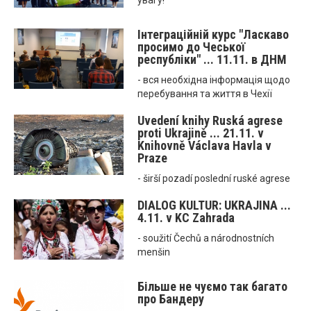
увагу!
Інтеграційній курс "Ласкаво
просимо до Чеської
республіки" ... 11.11. в ДНМ
- вся необхідна інформація щодо
перебування та життя в Чехії
Uvedení knihy Ruská agrese
proti Ukrajině ... 21.11. v
Knihovně Václava Havla v
Praze
- širší pozadí poslední ruské agrese
DIALOG KULTUR: UKRAJINA ...
4.11. v KC Zahrada
- soužití Čechů a národnostních
menšin
Більше не чуємо так багато
про Бандеру