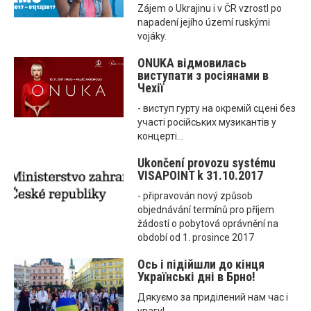
Zájem o Ukrajinu i v ČR vzrostl po
napadení jejího území ruskými
vojáky.
ONUKA відмовилась
виступати з росіянами в
Чехії
- виступ гурту на окремій сцені без
участі російських музикантів у
концерті...
Ukončení provozu systému
VISAPOINT k 31.10.2017
- připravován nový způsob
objednávání termínů pro příjem
žádostí o pobytová oprávnění na
období od 1. prosince 2017
Ось і підійшли до кінця
Українські дні в Брно!
Дякуємо за приділений нам час і