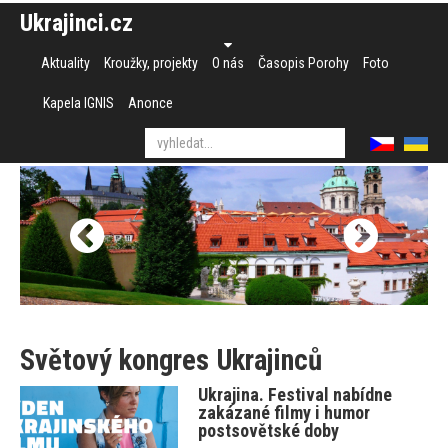
Ukrajinci.cz
Aktuality
Kroužky, projekty
O nás
Časopis Porohy
Foto
Kapela IGNIS
Anonce
Světový kongres Ukrajinců
Ukrajina. Festival nabídne
zakázané filmy i humor
postsovětské doby