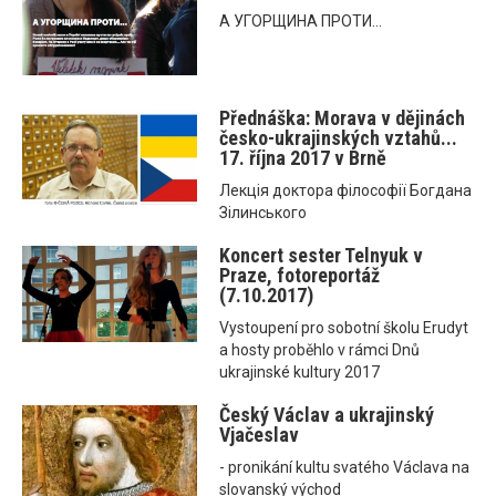
А УГОРЩИНА ПРОТИ...
Přednáška: Morava v dějinách
česko-ukrajinských vztahů...
17. října 2017 v Brně
Лекція доктора філософії Богдана
Зілинського
Koncert sester Telnyuk v
Praze, fotoreportáž
(7.10.2017)
Vystoupení pro sobotní školu Erudyt
a hosty proběhlo v rámci Dnů
ukrajinské kultury 2017
Český Václav a ukrajinský
Vjačeslav
- pronikání kultu svatého Václava na
slovanský východ