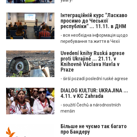
увагу!
Інтеграційній курс "Ласкаво
просимо до Чеської
республіки" ... 11.11. в ДНМ
- вся необхідна інформація щодо
перебування та життя в Чехії
Uvedení knihy Ruská agrese
proti Ukrajině ... 21.11. v
Knihovně Václava Havla v
Praze
- širší pozadí poslední ruské agrese
DIALOG KULTUR: UKRAJINA ...
4.11. v KC Zahrada
- soužití Čechů a národnostních
menšin
Більше не чуємо так багато
про Бандеру