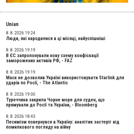
Unian
8. 8. 2026 19:24
Люди, які народилися в ці місяці, найуспішніші
8. 8. 2026 19:19
В ЄС запропонували нову схему конфіскації
заморожених активів РФ, - FAZ
8. 8. 2026 19:19
Маск не дозволив Україні використовувати Starlink для
ударів по Росії, - The Atlantic
8. 8. 2026 19:00
Туреччина закрила Чорне море для суден, що
прямували до Росії та України, - Bloomberg
8. 8. 2026 18:43
Песимізм повернувся в Україну: аналітик застеріг від
помилкового погляду на війну