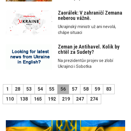
Zaorálek: V zahraničí Zemana
neberou vážně.
Ukrajinský ministr už ani nevolá,
chápe situaci
Zeman je Antihavel. Kolik by
chtěl za Sudety?
Na prezidentův projev se zlobí
Ukrajinci i Sobotka
1
28
53
54
55
56
57
58
59
83
110
138
165
192
219
247
274