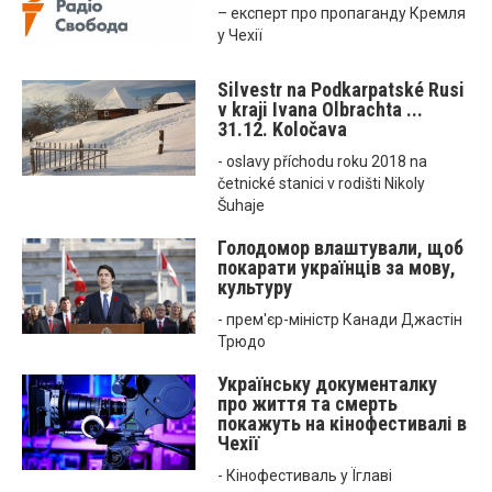
– експерт про пропаганду Кремля
у Чехії
Silvestr na Podkarpatské Rusi
v kraji Ivana Olbrachta ...
31.12. Koločava
- oslavy příchodu roku 2018 na
četnické stanici v rodišti Nikoly
Šuhaje
Голодомор влаштували, щоб
покарати українців за мову,
культуру
- прем'єр-міністр Канади Джастін
Трюдо
Українську документалку
про життя та смерть
покажуть на кінофестивалі в
Чехії
- Кінофестиваль у Їглаві