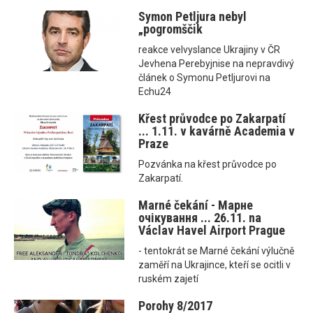
Symon Petljura nebyl
„pogromščik
reakce velvyslance Ukrajiny v ČR
Jevhena Perebyjnise na nepravdivý
článek o Symonu Petljurovi na
Echu24
Křest průvodce po Zakarpatí
... 1.11. v kavárně Academia v
Praze
Pozvánka na křest průvodce po
Zakarpatí.
Marné čekání - Марне
очікування ... 26.11. na
Václav Havel Airport Prague
- tentokrát se Marné čekání výlučně
zaměří na Ukrajince, kteří se ocitli v
ruském zajetí
Porohy 8/2017