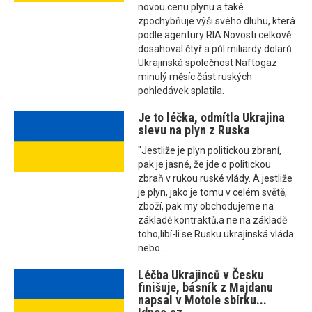
novou cenu plynu a také
zpochybňuje výši svého dluhu, která
podle agentury RIA Novosti celkově
dosahoval čtyř a půl miliardy dolarů.
Ukrajinská společnost Naftogaz
minulý měsíc část ruských
pohledávek splatila.
Je to léčka, odmítla Ukrajina
slevu na plyn z Ruska
"Jestliže je plyn politickou zbraní,
pak je jasné, že jde o politickou
zbraň v rukou ruské vlády. A jestliže
je plyn, jako je tomu v celém světě,
zboží, pak my obchodujeme na
základě kontraktů,a ne na základě
toho,líbí-li se Rusku ukrajinská vláda
nebo...
Léčba Ukrajinců v Česku
finišuje, básník z Majdanu
napsal v Motole sbírku...