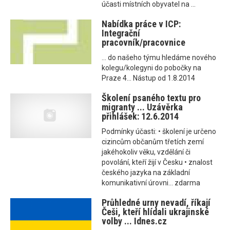
účasti místních obyvatel na ...
Nabídka práce v ICP:
Integrační
pracovník/pracovnice
... do našeho týmu hledáme nového
kolegu/kolegyni do pobočky na
Praze 4... Nástup od 1.8.2014
Školení psaného textu pro
migranty ... Uzávěrka
přihlášek: 12.6.2014
Podmínky účasti: • školení je určeno
cizincům občanům třetích zemí
jakéhokoliv věku, vzdělání či
povolání, kteří žijí v Česku • znalost
českého jazyka na základní
komunikativní úrovni... zdarma
Průhledné urny nevadí, říkají
Češi, kteří hlídali ukrajinské
volby ... Idnes.cz