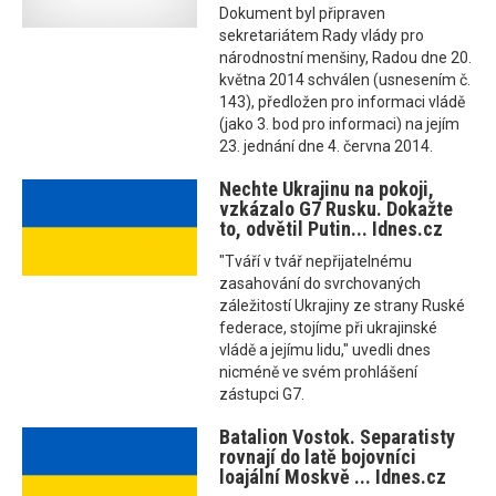
Dokument byl připraven
sekretariátem Rady vlády pro
národnostní menšiny, Radou dne 20.
května 2014 schválen (usnesením č.
143), předložen pro informaci vládě
(jako 3. bod pro informaci) na jejím
23. jednání dne 4. června 2014.
Nechte Ukrajinu na pokoji,
vzkázalo G7 Rusku. Dokažte
to, odvětil Putin... Idnes.cz
"Tváří v tvář nepřijatelnému
zasahování do svrchovaných
záležitostí Ukrajiny ze strany Ruské
federace, stojíme při ukrajinské
vládě a jejímu lidu," uvedli dnes
nicméně ve svém prohlášení
zástupci G7.
Batalion Vostok. Separatisty
rovnají do latě bojovníci
loajální Moskvě ... Idnes.cz