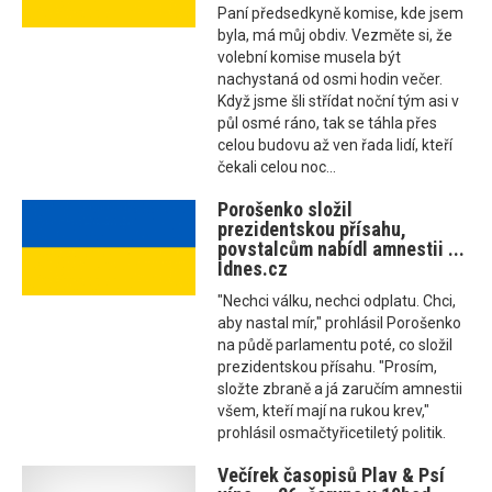
Paní předsedkyně komise, kde jsem
byla, má můj obdiv. Vezměte si, že
volební komise musela být
nachystaná od osmi hodin večer.
Když jsme šli střídat noční tým asi v
půl osmé ráno, tak se táhla přes
celou budovu až ven řada lidí, kteří
čekali celou noc...
Porošenko složil
prezidentskou přísahu,
povstalcům nabídl amnestii ...
Idnes.cz
"Nechci válku, nechci odplatu. Chci,
aby nastal mír," prohlásil Porošenko
na půdě parlamentu poté, co složil
prezidentskou přísahu. "Prosím,
složte zbraně a já zaručím amnestii
všem, kteří mají na rukou krev,"
prohlásil osmačtyřicetiletý politik.
Večírek časopisů Plav & Psí