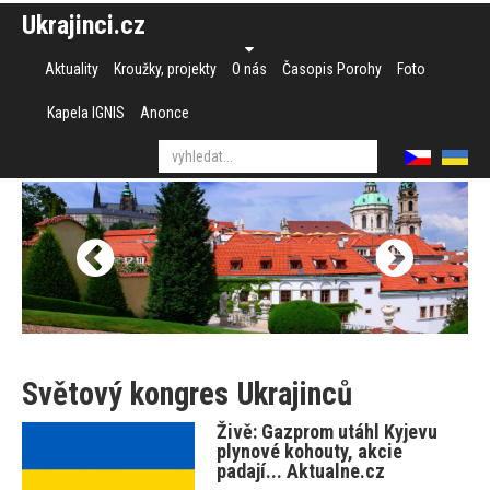
Ukrajinci.cz
Aktuality
Kroužky, projekty
O nás
Časopis Porohy
Foto
Kapela IGNIS
Anonce
Světový kongres Ukrajinců
Živě: Gazprom utáhl Kyjevu
plynové kohouty, akcie
padají... Aktualne.cz