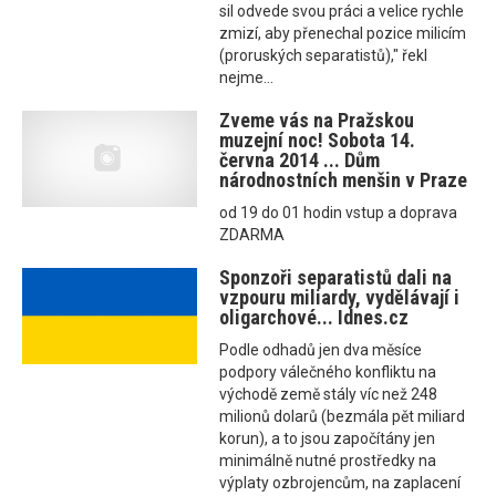
sil odvede svou práci a velice rychle
zmizí, aby přenechal pozice milicím
(proruských separatistů)," řekl
nejme...
Zveme vás na Pražskou
muzejní noc! Sobota 14.
června 2014 ... Dům
národnostních menšin v Praze
od 19 do 01 hodin vstup a doprava
ZDARMA
Sponzoři separatistů dali na
vzpouru miliardy, vydělávají i
oligarchové... Idnes.cz
Podle odhadů jen dva měsíce
podpory válečného konfliktu na
východě země stály víc než 248
milionů dolarů (bezmála pět miliard
korun), a to jsou započítány jen
minimálně nutné prostředky na
výplaty ozbrojencům, na zaplacení