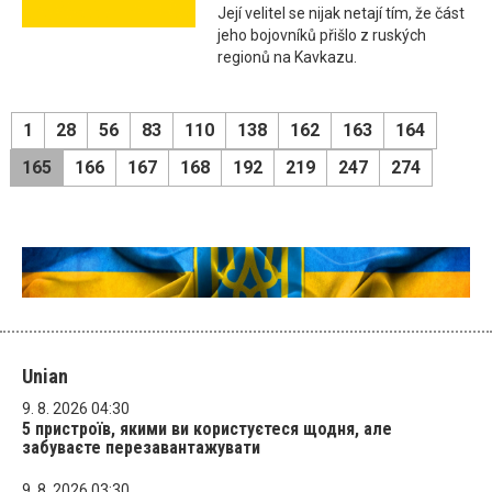
Její velitel se nijak netají tím, že část
jeho bojovníků přišlo z ruských
regionů na Kavkazu.
1
28
56
83
110
138
162
163
164
165
166
167
168
192
219
247
274
Unian
9. 8. 2026 04:30
5 пристроїв, якими ви користуєтеся щодня, але
забуваєте перезавантажувати
9. 8. 2026 03:30