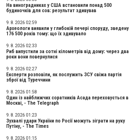
На виноградниках у США встановили понад 500
будиночків для сов: результат здивував
9. 8. 2026 02:59
Археологи виявили у глибокій печері споруду, зведену
176 500 років тому: що їх здивувало
9. 8. 2026 02:33
Риб випустили за сотні кілометрів від дому: через два
роки вони повернулися
9. 8. 2026 02:27
Експерти розповіли, як послужить ЗСУ свіжа партія
зброї від Туреччини
9. 8. 2026 01:58
Один із найближчих соратників Асада переховується в
Москві, - The Telegraph
9. 8. 2026 01:23
Зухвалі удари України по Росії можуть зіграти на руку
Путіну, - The Times
9. 8. 2026 01:15