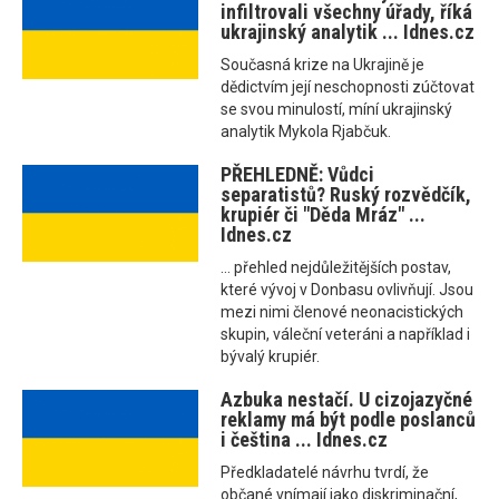
infiltrovali všechny úřady, říká
ukrajinský analytik ... Idnes.cz
Současná krize na Ukrajině je
dědictvím její neschopnosti zúčtovat
se svou minulostí, míní ukrajinský
analytik Mykola Rjabčuk.
PŘEHLEDNĚ: Vůdci
separatistů? Ruský rozvědčík,
krupiér či "Děda Mráz" ...
Idnes.cz
... přehled nejdůležitějších postav,
které vývoj v Donbasu ovlivňují. Jsou
mezi nimi členové neonacistických
skupin, váleční veteráni a například i
bývalý krupiér.
Azbuka nestačí. U cizojazyčné
reklamy má být podle poslanců
i čeština ... Idnes.cz
Předkladatelé návrhu tvrdí, že
občané vnímají jako diskriminační,