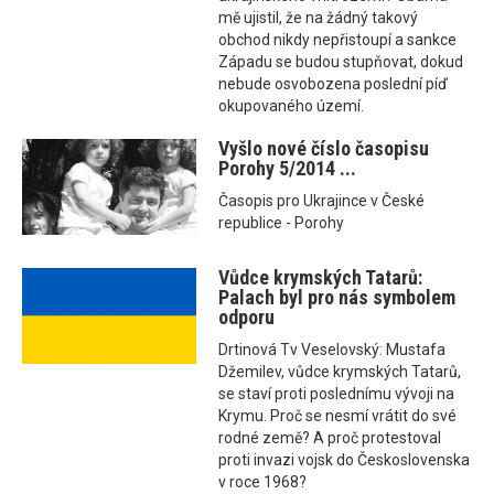
mě ujistil, že na žádný takový
obchod nikdy nepřistoupí a sankce
Západu se budou stupňovat, dokud
nebude osvobozena poslední píď
okupovaného území.
Vyšlo nové číslo časopisu
Porohy 5/2014 ...
Časopis pro Ukrajince v České
republice - Porohy
Vůdce krymských Tatarů:
Palach byl pro nás symbolem
odporu
Drtinová Tv Veselovský: Mustafa
Džemilev, vůdce krymských Tatarů,
se staví proti poslednímu vývoji na
Krymu. Proč se nesmí vrátit do své
rodné země? A proč protestoval
proti invazi vojsk do Československa
v roce 1968?