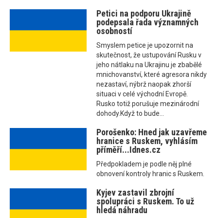
Petici na podporu Ukrajině
podepsala řada významných
osobností
Smyslem petice je upozornit na
skutečnost, že ustupování Rusku v
jeho nátlaku na Ukrajinu je zbabělé
mnichovanství, které agresora nikdy
nezastaví, nýbrž naopak zhorší
situaci v celé východní Evropě.
Rusko totiž porušuje mezinárodní
dohody.Když to bude...
Porošenko: Hned jak uzavřeme
hranice s Ruskem, vyhlásím
příměří...Idnes.cz
Předpokladem je podle něj plné
obnovení kontroly hranic s Ruskem.
Kyjev zastavil zbrojní
spolupráci s Ruskem. To už
hledá náhradu