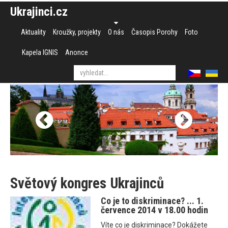
Ukrajinci.cz
Aktuality
Kroužky, projekty
O nás
Časopis Porohy
Foto
Kapela IGNIS
Anonce
Světový kongres Ukrajinců
Co je to diskriminace? ... 1.
července 2014 v 18.00 hodin
Víte co je diskriminace? Dokážete