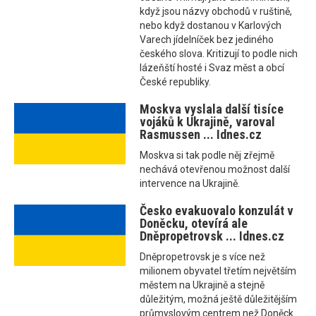
když jsou názvy obchodů v ruštině,
nebo když dostanou v Karlových
Varech jídelníček bez jediného
českého slova. Kritizují to podle nich
lázeňští hosté i Svaz měst a obcí
České republiky.
Moskva vyslala další tisíce
vojáků k Ukrajině, varoval
Rasmussen ... Idnes.cz
Moskva si tak podle něj zřejmě
nechává otevřenou možnost další
intervence na Ukrajině.
Česko evakuovalo konzulát v
Doněcku, otevírá ale
Dněpropetrovsk ... Idnes.cz
Dněpropetrovsk je s více než
milionem obyvatel třetím největším
městem na Ukrajině a stejně
důležitým, možná ještě důležitějším
průmyslovým centrem než Doněck.