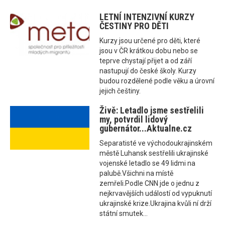
LETNÍ INTENZIVNÍ KURZY
ČESTINY PRO DĚTI
Kurzy jsou určené pro děti, které
jsou v ČR krátkou dobu nebo se
teprve chystají přijet a od září
nastupují do české školy. Kurzy
budou rozdělené podle věku a úrovní
jejich češtiny.
Živě: Letadlo jsme sestřelili
my, potvrdil lidový
gubernátor...Aktualne.cz
Separatisté ve východoukrajinském
městě Luhansk sestřelili ukrajinské
vojenské letadlo se 49 lidmi na
palubě.Všichni na místě
zemřeli.Podle CNN jde o jednu z
nejkrvavějších událostí od vypuknutí
ukrajinské krize.Ukrajina kvůli ní drží
státní smutek...