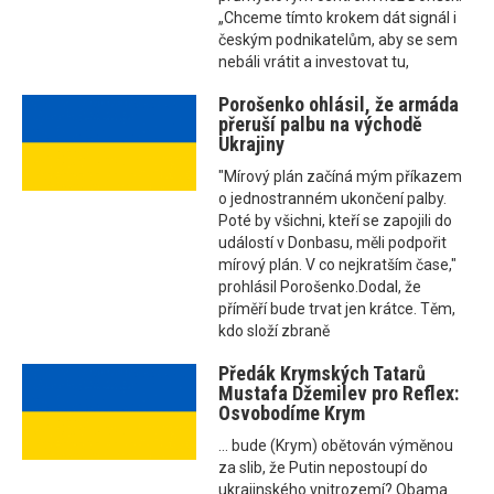
„Chceme tímto krokem dát signál i
českým podnikatelům, aby se sem
nebáli vrátit a investovat tu,
Porošenko ohlásil, že armáda
přeruší palbu na východě
Ukrajiny
"Mírový plán začíná mým příkazem
o jednostranném ukončení palby.
Poté by všichni, kteří se zapojili do
událostí v Donbasu, měli podpořit
mírový plán. V co nejkratším čase,"
prohlásil Porošenko.Dodal, že
příměří bude trvat jen krátce. Těm,
kdo složí zbraně
Předák Krymských Tatarů
Mustafa Džemilev pro Reflex:
Osvobodíme Krym
... bude (Krym) obětován výměnou
za slib, že Putin nepostoupí do
ukrajinského vnitrozemí? Obama