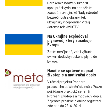
Porošenko nařízení ukončit
spolupráci vydal na pondělním
zasedání ukrajinské Rady národní
bezpečnosti a obrany, řekl
ukrajinský vicepremiér Vitalij
Jarema televizi ICTV.
Na Ukrajině explodoval
plynovod, který zásobuje
Evropu
Zatím není jasné, zdali výbuch
ovlivnil dodávky ruského plynu do
Evropy.
Naučte se správně napsat
životopis a motivační dopis
V rámci projektu Podpora
pracovního uplatnění cizinců v Praze
pořádáme praktický seminář
Profesní životopis a motivační dopis.
Zájemce prosíme o online registraci
zde a to do 23. 6. 2014.