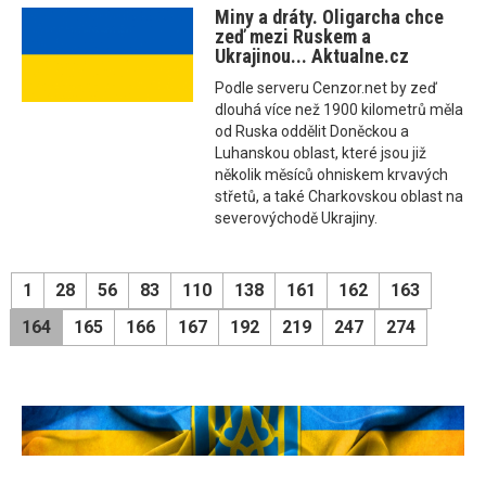
Miny a dráty. Oligarcha chce
zeď mezi Ruskem a
Ukrajinou... Aktualne.cz
Podle serveru Cenzor.net by zeď
dlouhá více než 1900 kilometrů měla
od Ruska oddělit Doněckou a
Luhanskou oblast, které jsou již
několik měsíců ohniskem krvavých
střetů, a také Charkovskou oblast na
severovýchodě Ukrajiny.
1
28
56
83
110
138
161
162
163
164
165
166
167
192
219
247
274