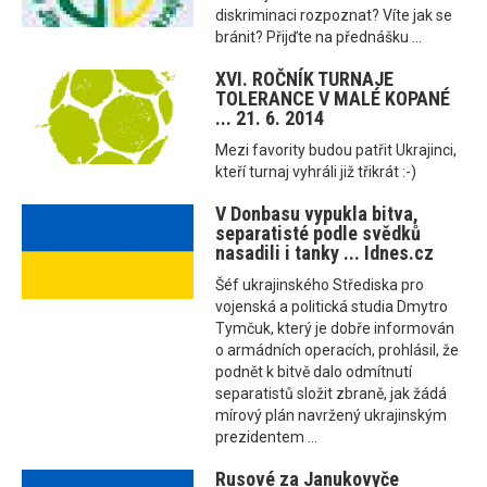
diskriminaci rozpoznat? Víte jak se
bránit? Přijďte na přednášku ...
XVI. ROČNÍK TURNAJE
TOLERANCE V MALÉ KOPANÉ
... 21. 6. 2014
Mezi favority budou patřit Ukrajinci,
kteří turnaj vyhráli již třikrát :-)
V Donbasu vypukla bitva,
separatisté podle svědků
nasadili i tanky ... Idnes.cz
Šéf ukrajinského Střediska pro
vojenská a politická studia Dmytro
Tymčuk, který je dobře informován
o armádních operacích, prohlásil, že
podnět k bitvě dalo odmítnutí
separatistů složit zbraně, jak žádá
mírový plán navržený ukrajinským
prezidentem ...
Rusové za Janukovyče