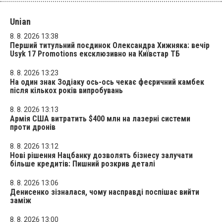
Unian
8. 8. 2026 13:38
Перший титульний поєдинок Олександра Хижняка: вечір
Usyk 17 Promotions ексклюзивно на Київстар ТБ
8. 8. 2026 13:23
На один знак Зодіаку ось-ось чекає феєричний камбек
після кількох років випробувань
8. 8. 2026 13:13
Армія США витратить $400 млн на лазерні системи
проти дронів
8. 8. 2026 13:12
Нові рішення Нацбанку дозволять бізнесу залучати
більше кредитів: Пишний розкрив деталі
8. 8. 2026 13:06
Денисенко зізналася, чому насправді поспішає вийти
заміж
8. 8. 2026 13:00