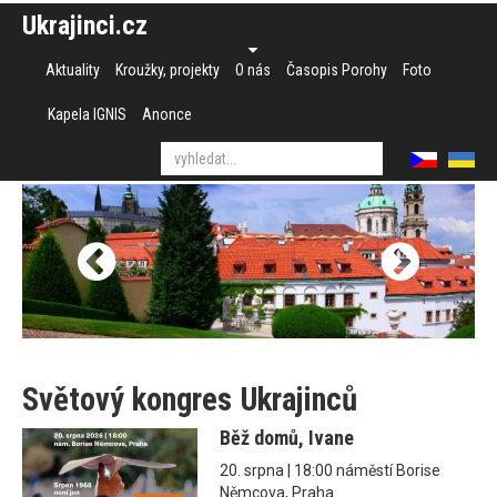
Ukrajinci.cz
Aktuality
Kroužky, projekty
O nás
Časopis Porohy
Foto
Kapela IGNIS
Anonce
Světový kongres Ukrajinců
Běž domů, Ivane
20. srpna | 18:00 náměstí Borise
Němcova, Praha