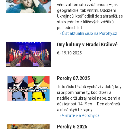
věnovat tématu vzdálenosti — jak
geografické, tak vnitřní. Odcizení
Ukrajinců, kteří odjeli do zahraničí, se
stalo jedním z klíčových zážitků
posledních let.
→ Číst aktuální číslo na Porohy.cz
Dny kultury v Hradci Králové
6.-19.10.2025
Porohy 07.2025
Toto číslo Prahů vychází v době, kdy
si připomínáme ty, kdo drželi a
nadále drží ukrajinské nebe, zemi a
důstojnost. 14. říjen — Den obránců
a obránkyň Ukrajiny...
→ Читати на Porohy.cz
Porohy 6.2025