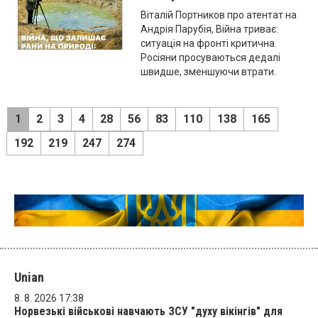
Віталій Портников про атентат на
Андрія Парубія, Війна триває:
ситуація на фронті критична.
Росіяни просуваються дедалі
швидше, зменшуючи втрати.
1
2
3
4
28
56
83
110
138
165
192
219
247
274
Unian
8. 8. 2026 17:38
Норвезькі військові навчають ЗСУ "духу вікінгів" для