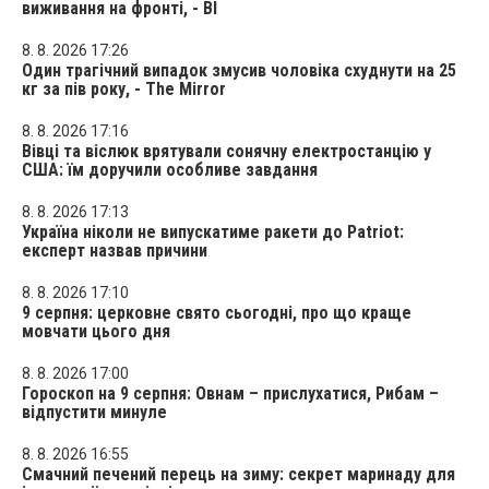
виживання на фронті, - BI
8. 8. 2026 17:26
Один трагічний випадок змусив чоловіка схуднути на 25
кг за пів року, - The Mirror
8. 8. 2026 17:16
Вівці та віслюк врятували сонячну електростанцію у
США: їм доручили особливе завдання
8. 8. 2026 17:13
Україна ніколи не випускатиме ракети до Patriot:
експерт назвав причини
8. 8. 2026 17:10
9 серпня: церковне свято сьогодні, про що краще
мовчати цього дня
8. 8. 2026 17:00
Гороскоп на 9 серпня: Овнам – прислухатися, Рибам –
відпустити минуле
8. 8. 2026 16:55
Смачний печений перець на зиму: секрет маринаду для