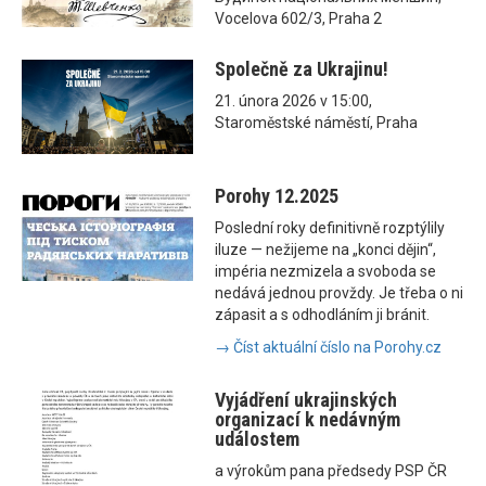
Vocelova 602/3, Praha 2
Společně za Ukrajinu!
21. února 2026 v 15:00,
Staroměstské náměstí, Praha
Porohy 12.2025
Poslední roky definitivně rozptýlily
iluze — nežijeme na „konci dějin“,
impéria nezmizela a svoboda se
nedává jednou provždy. Je třeba o ni
zápasit a s odhodláním ji bránit.
→ Číst aktuální číslo na Porohy.cz
Vyjádření ukrajinských
organizací k nedávným
událostem
a výrokům pana předsedy PSP ČR