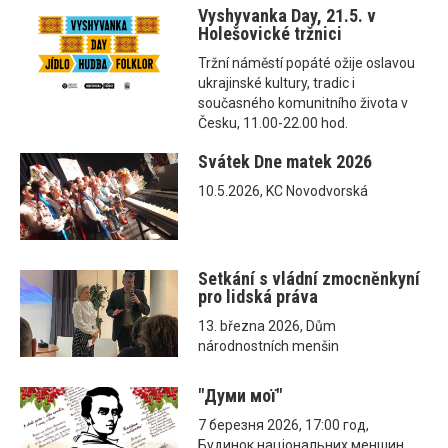
Vyshyvanka Day, 21.5. v
Holešovické tržnici
Tržní náměstí popáté ožije oslavou
ukrajinské kultury, tradic i
současného komunitního života v
Česku, 11.00-22.00 hod.
Svátek Dne matek 2026
10.5.2026, KC Novodvorská
Setkání s vládní zmocněnkyní
pro lidská práva
13. března 2026, Dům
národnostních menšin
"Думи мої"
7 березня 2026, 17:00 год,
Будинок національних меншин,