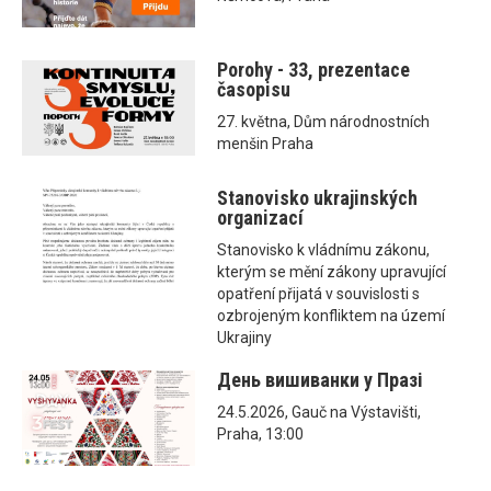
Porohy - 33, prezentace
časopisu
27. května, Dům národnostních
menšin Praha
Stanovisko ukrajinských
organizací
Stanovisko k vládnímu zákonu,
kterým se mění zákony upravující
opatření přijatá v souvislosti s
ozbrojeným konfliktem na území
Ukrajiny
День вишиванки у Празі
24.5.2026, Gauč na Výstavišti,
Praha, 13:00