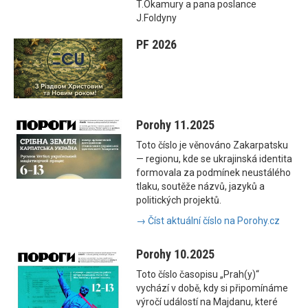
T.Okamury a pana poslance
J.Foldyny
PF 2026
Porohy 11.2025
Toto číslo je věnováno Zakarpatsku
— regionu, kde se ukrajinská identita
formovala za podmínek neustálého
tlaku, soutěže názvů, jazyků a
politických projektů.
→ Číst aktuální číslo na Porohy.cz
Porohy 10.2025
Toto číslo časopisu „Prah(y)“
vychází v době, kdy si připomínáme
výročí událostí na Majdanu, které