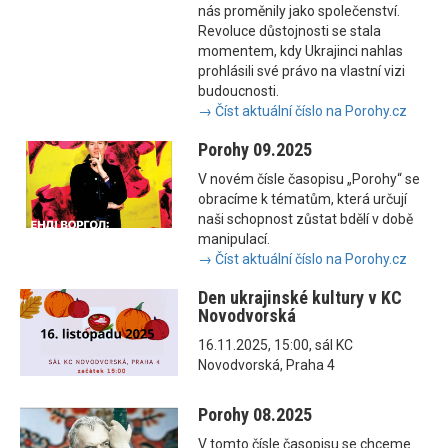
nás proměnily jako společenství.
Revoluce důstojnosti se stala
momentem, kdy Ukrajinci nahlas
prohlásili své právo na vlastní vizi
budoucnosti.
→ Číst aktuální číslo na Porohy.cz
Porohy 09.2025
V novém čísle časopisu „Porohy“ se
obracíme k tématům, která určují
naši schopnost zůstat bdělí v době
manipulací.
→ Číst aktuální číslo na Porohy.cz
Den ukrajinské kultury v KC
Novodvorská
16.11.2025, 15:00, sál KC
Novodvorská, Praha 4
Porohy 08.2025
V tomto čísle časopisu se chceme