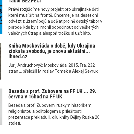
Tábor BEZPEČÍ
Právě rozjíždíme nový projekt pro ukrajinské děti,
které musí žít na frontě. Chceme je na deset dní
odvézt z území bojů a udělat pro ně dětský tábor v
přírodě, kde by si mohli odpočinout od veškerých
válečných útrap a alespoň trošku si užít léto.
Kniha Moskoviáda o době, kdy Ukrajina
získala svobodu, je znovu aktuální...
Ihned.cz
Jurij Andruchovyč: Moskoviáda, 2015, Fra, 232
stran ... přeložili Miroslav Tomek a Alexej Sevruk
Beseda s prof. Zubovem na FF UK ... 29.
června v 16hod na FF UK
Beseda s prof. Zubovem, ruským historikem,
religionistou a politologem u příležitosti
prezentace překladu II. dílu knihy Dějiny Ruska 20.
století.