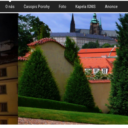
O nás
Časopis Porohy
Foto
Kapela IGNIS
Anonce