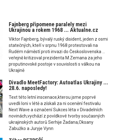
Fajnberg připomene paralely mezi
Ukrajinou a rokem 1968 ... Aktualne.cz
Viktor Fajnberg, bývalý ruský disident, jeden z osmi
statečných, kteří v srpnu 1968 protestovali na
Rudém náměstí proti invazi do Československa ...
veřejně kritizoval prezidenta M.Zemana za jeho
proputinovské postoje v souvislosti s válkou na
Ukrajině
Divadlo MeetFactory: Autoatlas Ukrajiny ...
28.6. naposledy!
Text této letní inscenace,kterou jsme poprvé
uvedli loni v létě a získali za ni ocenění festivalu
Next Wave a označení Sukces léta v Divadelních
novinách,vychází z povídkové tvorby současných
ukrajinských autorů Serhije Žadana,Oksany
Zabužko a Juryje Vynn