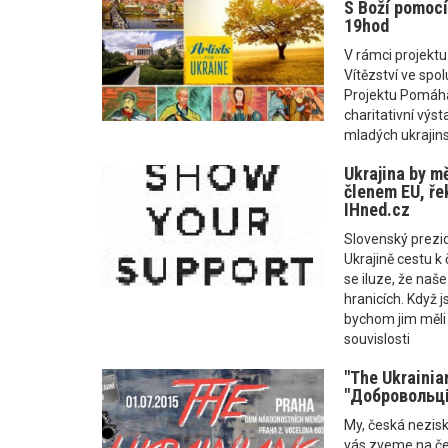
S Boží pomocí 
19hod
V rámci projektu
Vítězství ve spol
Projektu Pomáh
charitativní výs
mladých ukrajins
Ukrajina by mě
členem EU, řek
IHned.cz
Slovenský prezid
Ukrajině cestu k 
se iluze, že naš
hranicích. Když j
bychom jim měli 
souvislosti
"The Ukrainia
"Добровольці 
My, česká nezis
vás zveme na če