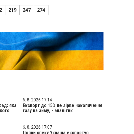
2
219
247
274
6. 8. 2026 17:14
рад: яка
Експорт до 15% не зірве накопичення
ького
газу на зиму, - аналітик
6. 8. 2026 17:07
Попри спеку Україна експортує