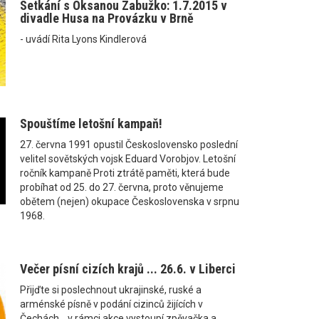
Setkání s Oksanou Zabužko: 1.7.2015 v
divadle Husa na Provázku v Brně
- uvádí Rita Lyons Kindlerová
Spouštíme letošní kampaň!
27. června 1991 opustil Československo poslední
velitel sovětských vojsk Eduard Vorobjov. Letošní
ročník kampaně Proti ztrátě paměti, která bude
probíhat od 25. do 27. června, proto věnujeme
obětem (nejen) okupace Československa v srpnu
1968.
Večer písní cizích krajů ... 26.6. v Liberci
Přijďte si poslechnout ukrajinské, ruské a
arménské písně v podání cizinců žijících v
Čechách....v rámci akce vystoupí zpěvačka a