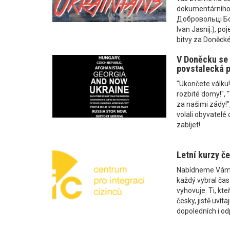
dokumentárního f
Добровольці Бож
Ivan Jasnij.), po
bitvy za Doněcké 
V Doněcku se 
povstalecká p
"Ukončete válku
rozbité domy!", 
za našimi zády!",
volali obyvatelé 
zabíjet!
Letní kurzy če
Nabídneme Vám ně
každý vybral čas
vyhovuje. Ti, kteř
česky, jistě uvíta
dopoledních i od