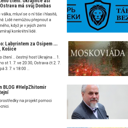
ého čtení: Ukrajince asi
i Ostrava má svůj Donbas
álka, mluví se o ní tiše i hlasitě,
rně. Lidé nemůžou přepnout a
ného, když je v jejich zemi
írají konkrétní lidé.
ko: Labyrintem za Osipem ...
, Košice
tení ... čestný host Ukrajina ... 1.
rno st 1. 7. ve 20:30, Ostrava čt 2. 7.
á 3. 7. v 18:00 ...
 BLOG ‪#‎HelpZhitomir‬
ejní‬
í prostředky na projekt pomoci
cnici.