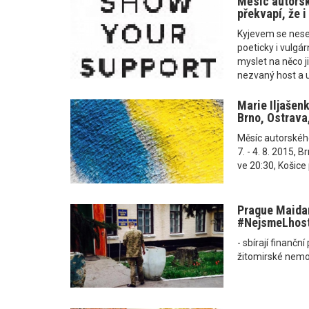
Měsíc autorsk
překvapí, že 
Kyjevem se nese v
poeticky i vulgá
myslet na něco ji
nezvaný host a um
Marie Iljašen
Brno, Ostrava
Měsíc autorského č
7. - 4. 8. 2015, B
ve 20:30, Košice p
Prague Maidan
‪#‎NejsmeLhost
- sbírají finančn
žitomirské nemo