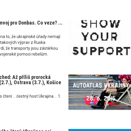
nvoj pro Donbas. Co veze? ...
na to, že ukrajinské úřady nemají
takových výprav z Ruska
rdí, že transporty jsou zástěrkou
 vojenské pomoci rebelům.
hed: Až příliš prorocká
(2.7.), Ostrava (3.7.), Košice
tení ... čestný host Ukrajina ... 1.