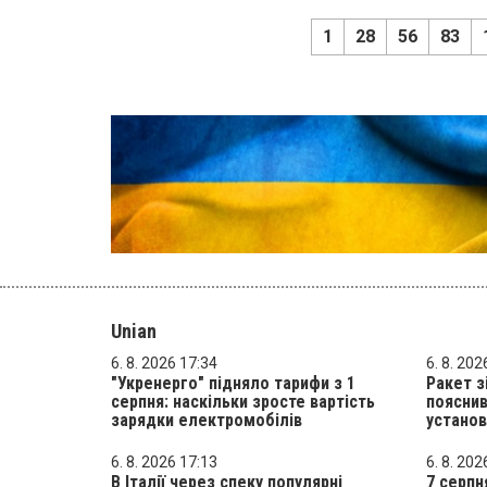
1
28
56
83
Unian
6. 8. 2026 17:34
6. 8. 202
"Укренерго" підняло тарифи з 1
Ракет з
серпня: наскільки зросте вартість
пояснив
зарядки електромобілів
устано
6. 8. 2026 17:13
6. 8. 202
В Італії через спеку популярні
7 серпн