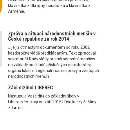
klavíristka z Ukrajiny, houslistka a klavíristka z
Arménie.
Zpráva o situaci národnostních menšin v
České republice za rok 2014
... je již čtrnáctým dokumentem od roku 2002,
každoročně vládě předkládaným. Text zpracoval
sekretariát Rady vlády pro národnostní menšiny
na základě podkladů příslušných ministerstev,
orgánů lokální i regionální samosprávy a zástupců
národnostních menšin
Žáci cizinci LIBEREC
Nastupuje Vaše dítě do základní školy v
Libereckém kraji od září 2015? Dva kurzy češtiny
zdarma!