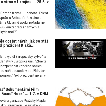
a vírou v Ukrajinu ... 25.6. v
 Pomoc frontě – Jednota. Talent.
upráci s Artists for Ukraine a
áme Ukrajině spolu, pořádáme
tavu- aukci prací známých a
kých malířů.
la dostat návrh, jak se stát
l prezident Kiska...
ent vybídl Evropu, aby vytvořila
členství v Evropské unii. "Zbavte
e bezpečnost končí na našich
sou naši sousedé v potížích, tak
pomoci," řekl prezident nejen v
ns" Dokumentární Film
Божої Чоти" ... 1.7. v DNM
ková organizace Pražský Majdan,
skou premiéru ukrajinského