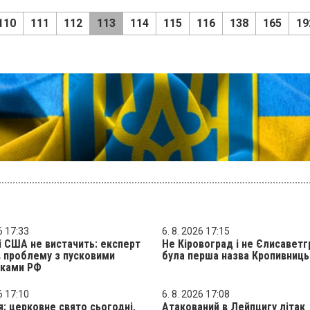
110
111
112
113
114
115
116
138
165
19
6 17:33
6. 8. 2026 17:15
і США не вистачить: експерт
Не Кіровоград і не Єлисаветг
 проблему з пусковими
була перша назва Кропивниц
вками РФ
6 17:10
6. 8. 2026 17:08
я: церковне свято сьогодні,
Атакований в Лейпцигу літак