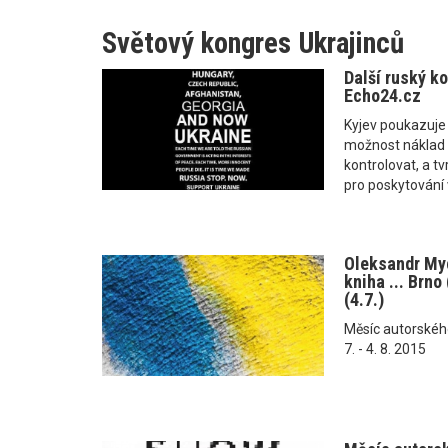
Světový kongres Ukrajinců
Další ruský ko
Echo24.cz
Kyjev poukazuje 
možnost náklad 
kontrolovat, a tv
pro poskytování
Oleksandr Myc
kniha ... Brno 
(4.7.)
Měsíc autorského č
7. - 4. 8. 2015