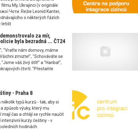
ilmu My, Ukrajinci (v originále
ої Чоти. Režie Leonid Kanter,
jednávajícího o některých fázích
letišt
demonstrovalo za mír,
olicie byla bezradná ... ČT24
!", "Vraťte nám domovy, máme
"Všichni zmizte!", "Schováváte se
 "Jsme váš živý štít!" a "Hanba!",
okrajových čtvrtí. "Přestaňte
štiny - Praha 8
kolik typů kurzů - tak, aby si
 a způsob výuky, který mu
í mají čas a chtějí se rychle naučit
jí intenzivní kurzy češtiny - v
poledních hodinách.