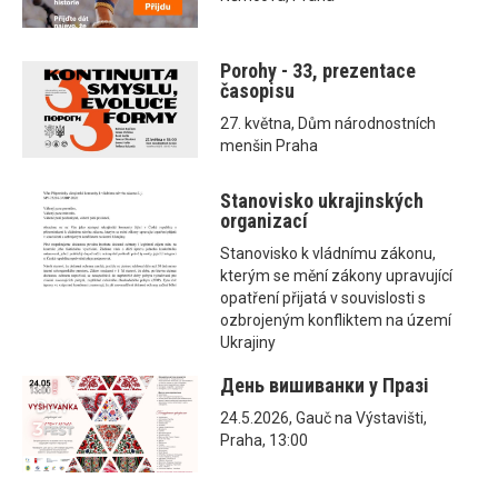
Porohy - 33, prezentace
časopisu
27. května, Dům národnostních
menšin Praha
Stanovisko ukrajinských
organizací
Stanovisko k vládnímu zákonu,
kterým se mění zákony upravující
opatření přijatá v souvislosti s
ozbrojeným konfliktem na území
Ukrajiny
День вишиванки у Празі
24.5.2026, Gauč na Výstavišti,
Praha, 13:00