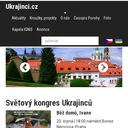
Ukrajinci.cz
Aktuality
Kroužky, projekty
O nás
Časopis Porohy
Foto
Kapela IGNIS
Anonce
Světový kongres Ukrajinců
Běž domů, Ivane
20. srpna | 18:00 náměstí Borise
Němcova, Praha