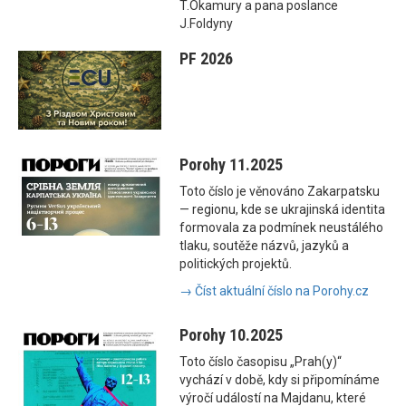
T.Okamury a pana poslance
J.Foldyny
PF 2026
Porohy 11.2025
Toto číslo je věnováno Zakarpatsku
— regionu, kde se ukrajinská identita
formovala za podmínek neustálého
tlaku, soutěže názvů, jazyků a
politických projektů.
→ Číst aktuální číslo na Porohy.cz
Porohy 10.2025
Toto číslo časopisu „Prah(y)“
vychází v době, kdy si připomínáme
výročí událostí na Majdanu, které