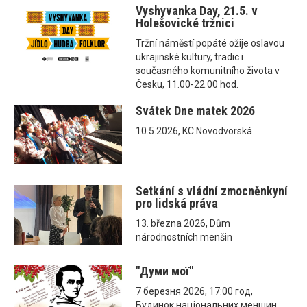
Vyshyvanka Day, 21.5. v
Holešovické tržnici
Tržní náměstí popáté ožije oslavou
ukrajinské kultury, tradic i
současného komunitního života v
Česku, 11.00-22.00 hod.
Svátek Dne matek 2026
10.5.2026, KC Novodvorská
Setkání s vládní zmocněnkyní
pro lidská práva
13. března 2026, Dům
národnostních menšin
"Думи мої"
7 березня 2026, 17:00 год,
Будинок національних меншин,