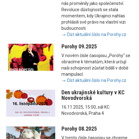
nás proměnily jako společenství.
Revoluce důstojnosti se stala
momentem, kdy Ukrajinci nahlas
prohlásili své právo na vlastní vizi
budoucnosti.
→ Číst aktuální číslo na Porohy.cz
Porohy 09.2025
V novém čísle časopisu „Porohy“ se
obracíme k tématům, která určují
naši schopnost zůstat bdělí v době
manipulací.
→ Číst aktuální číslo na Porohy.cz
Den ukrajinské kultury v KC
Novodvorská
16.11.2025, 15:00, sál KC
Novodvorská, Praha 4
Porohy 08.2025
V tomto čísle časopisu se chceme