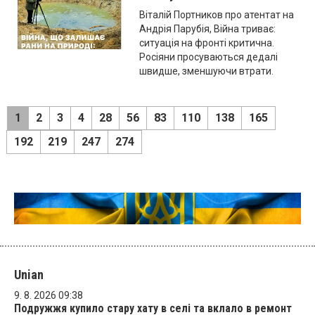
Віталій Портников про атентат на
Андрія Парубія, Війна триває:
ситуація на фронті критична.
Росіяни просуваються дедалі
швидше, зменшуючи втрати.
1
2
3
4
28
56
83
110
138
165
192
219
247
274
Unian
9. 8. 2026 09:38
Подружжя купило стару хату в селі та вклало в ремонт