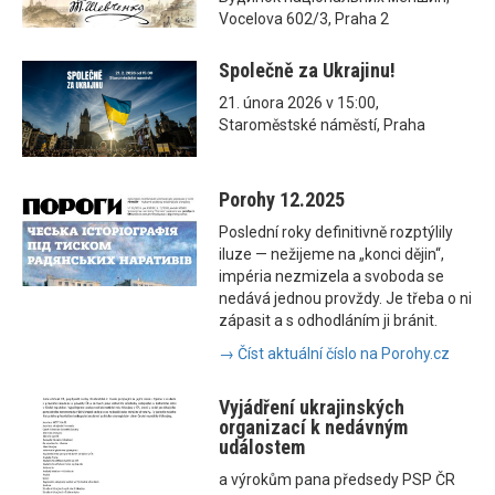
Vocelova 602/3, Praha 2
Společně za Ukrajinu!
21. února 2026 v 15:00,
Staroměstské náměstí, Praha
Porohy 12.2025
Poslední roky definitivně rozptýlily
iluze — nežijeme na „konci dějin“,
impéria nezmizela a svoboda se
nedává jednou provždy. Je třeba o ni
zápasit a s odhodláním ji bránit.
→ Číst aktuální číslo na Porohy.cz
Vyjádření ukrajinských
organizací k nedávným
událostem
a výrokům pana předsedy PSP ČR