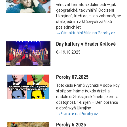
věnovat tématu vzdálenosti — jak
geografické, tak vnitřní. Odcizení
Ukrajinců, kteří odjeli do zahraničí, se
stalo jedním z klíčových zážitků
posledních let.
→ Číst aktuální číslo na Porohy.cz
Dny kultury v Hradci Králové
6.-19.10.2025
Porohy 07.2025
Toto číslo Prahů vychází v době, kdy
si připomínáme ty, kdo drželi a
nadále drží ukrajinské nebe, zemi a
důstojnost. 14. říjen — Den obránců
a obránkyň Ukrajiny...
→ Читати на Porohy.cz
Porohy 6.2025