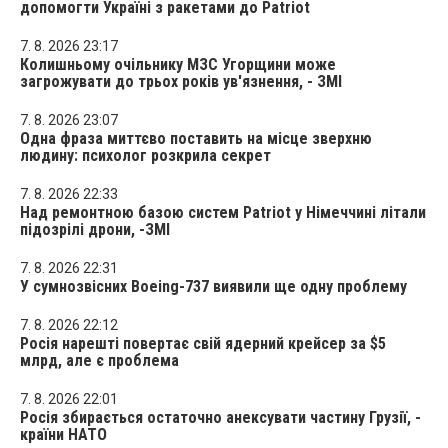
допомогти Україні з ракетами до Patriot
7. 8. 2026 23:17
Колишньому очільнику МЗС Угорщини може
загрожувати до трьох років ув'язнення, - ЗМІ
7. 8. 2026 23:07
Одна фраза миттєво поставить на місце зверхню
людину: психолог розкрила секрет
7. 8. 2026 22:33
Над ремонтною базою систем Patriot у Німеччині літали
підозрілі дрони, -ЗМІ
7. 8. 2026 22:31
У сумнозвісних Boeing-737 виявили ще одну проблему
7. 8. 2026 22:12
Росія нарешті повертає свій ядерний крейсер за $5
млрд, але є проблема
7. 8. 2026 22:01
Росія збирається остаточно анексувати частину Грузії, -
країни НАТО