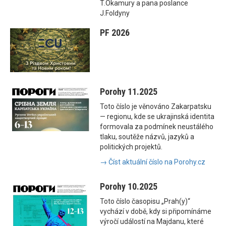
T.Okamury a pana poslance
J.Foldyny
PF 2026
Porohy 11.2025
Toto číslo je věnováno Zakarpatsku
— regionu, kde se ukrajinská identita
formovala za podmínek neustálého
tlaku, soutěže názvů, jazyků a
politických projektů.
→ Číst aktuální číslo na Porohy.cz
Porohy 10.2025
Toto číslo časopisu „Prah(y)“
vychází v době, kdy si připomínáme
výročí událostí na Majdanu, které