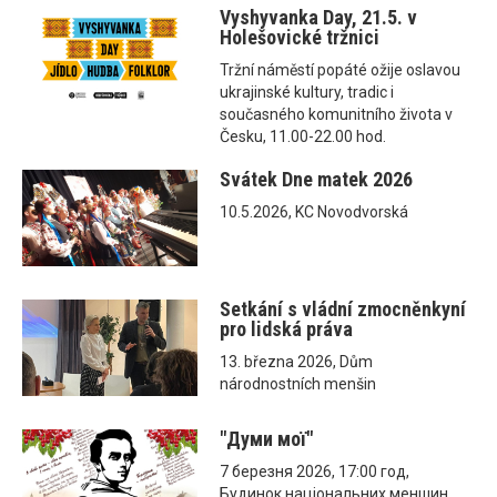
Vyshyvanka Day, 21.5. v
Holešovické tržnici
Tržní náměstí popáté ožije oslavou
ukrajinské kultury, tradic i
současného komunitního života v
Česku, 11.00-22.00 hod.
Svátek Dne matek 2026
10.5.2026, KC Novodvorská
Setkání s vládní zmocněnkyní
pro lidská práva
13. března 2026, Dům
národnostních menšin
"Думи мої"
7 березня 2026, 17:00 год,
Будинок національних меншин,