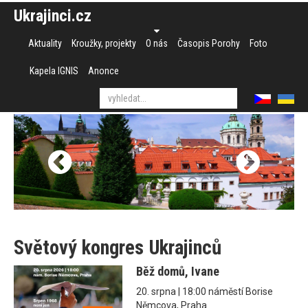
Ukrajinci.cz
Aktuality
Kroužky, projekty
O nás
Časopis Porohy
Foto
Kapela IGNIS
Anonce
Světový kongres Ukrajinců
Běž domů, Ivane
20. srpna | 18:00 náměstí Borise
Němcova, Praha