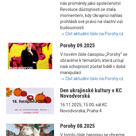
nás proměnily jako společenství.
Revoluce důstojnosti se stala
momentem, kdy Ukrajinci nahlas
prohlásili své právo na vlastní vizi
budoucnosti.
→ Číst aktuální číslo na Porohy.cz
Porohy 09.2025
V novém čísle časopisu „Porohy“ se
obracíme k tématům, která určují
naši schopnost zůstat bdělí v době
manipulací.
→ Číst aktuální číslo na Porohy.cz
Den ukrajinské kultury v KC
Novodvorská
16.11.2025, 15:00, sál KC
Novodvorská, Praha 4
Porohy 08.2025
V tomto čísle časopisu se chceme