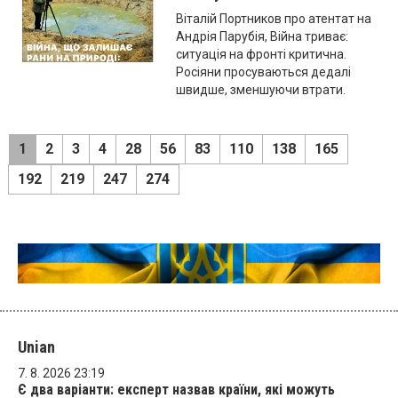
Віталій Портников про атентат на
Андрія Парубія, Війна триває:
ситуація на фронті критична.
Росіяни просуваються дедалі
швидше, зменшуючи втрати.
1
2
3
4
28
56
83
110
138
165
192
219
247
274
Unian
7. 8. 2026 23:19
Є два варіанти: експерт назвав країни, які можуть