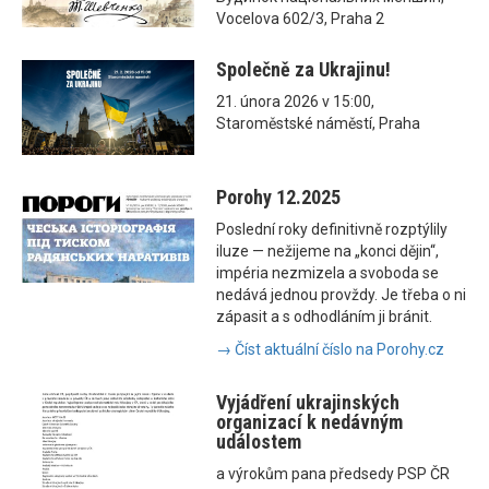
Vocelova 602/3, Praha 2
Společně za Ukrajinu!
21. února 2026 v 15:00,
Staroměstské náměstí, Praha
Porohy 12.2025
Poslední roky definitivně rozptýlily
iluze — nežijeme na „konci dějin“,
impéria nezmizela a svoboda se
nedává jednou provždy. Je třeba o ni
zápasit a s odhodláním ji bránit.
→ Číst aktuální číslo na Porohy.cz
Vyjádření ukrajinských
organizací k nedávným
událostem
a výrokům pana předsedy PSP ČR