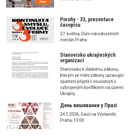
Porohy - 33, prezentace
časopisu
27. května, Dům národnostních
menšin Praha
Stanovisko ukrajinských
organizací
Stanovisko k vládnímu zákonu,
kterým se mění zákony upravující
opatření přijatá v souvislosti s
ozbrojeným konfliktem na území
Ukrajiny
День вишиванки у Празі
24.5.2026, Gauč na Výstavišti,
Praha, 13:00