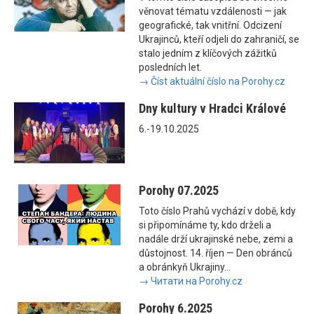
věnovat tématu vzdálenosti — jak
geografické, tak vnitřní. Odcizení
Ukrajinců, kteří odjeli do zahraničí, se
stalo jedním z klíčových zážitků
posledních let.
→ Číst aktuální číslo na Porohy.cz
Dny kultury v Hradci Králové
6.-19.10.2025
Porohy 07.2025
Toto číslo Prahů vychází v době, kdy
si připomínáme ty, kdo drželi a
nadále drží ukrajinské nebe, zemi a
důstojnost. 14. říjen — Den obránců
a obránkyň Ukrajiny...
→ Читати на Porohy.cz
Porohy 6.2025