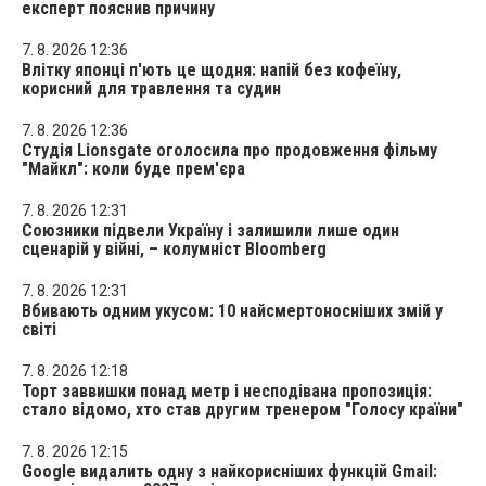
експерт пояснив причину
7. 8. 2026 12:36
Влітку японці п'ють це щодня: напій без кофеїну,
корисний для травлення та судин
7. 8. 2026 12:36
Студія Lionsgate оголосила про продовження фільму
"Майкл": коли буде прем'єра
7. 8. 2026 12:31
Союзники підвели Україну і залишили лише один
сценарій у війні, – колумніст Bloomberg
7. 8. 2026 12:31
Вбивають одним укусом: 10 найсмертоносніших змій у
світі
7. 8. 2026 12:18
Торт заввишки понад метр і несподівана пропозиція:
стало відомо, хто став другим тренером "Голосу країни"
7. 8. 2026 12:15
Google видалить одну з найкорисніших функцій Gmail: