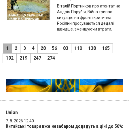
Віталій Портников про атентат на
Андрія Парубія, Війна триває:
ситуація на фронті критична.
Росіяни просуваються дедалі
швидше, зменшуючи втрати.
1
2
3
4
28
56
83
110
138
165
192
219
247
274
Unian
7. 8. 2026 12:40
Китайські товари вже незабаром додадуть в ціні до 50%: