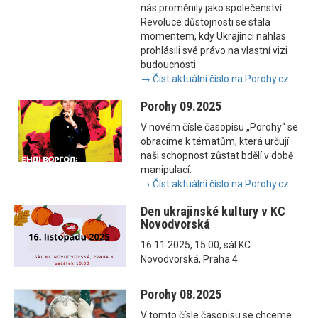
nás proměnily jako společenství.
Revoluce důstojnosti se stala
momentem, kdy Ukrajinci nahlas
prohlásili své právo na vlastní vizi
budoucnosti.
→ Číst aktuální číslo na Porohy.cz
Porohy 09.2025
V novém čísle časopisu „Porohy“ se
obracíme k tématům, která určují
naši schopnost zůstat bdělí v době
manipulací.
→ Číst aktuální číslo na Porohy.cz
Den ukrajinské kultury v KC
Novodvorská
16.11.2025, 15:00, sál KC
Novodvorská, Praha 4
Porohy 08.2025
V tomto čísle časopisu se chceme