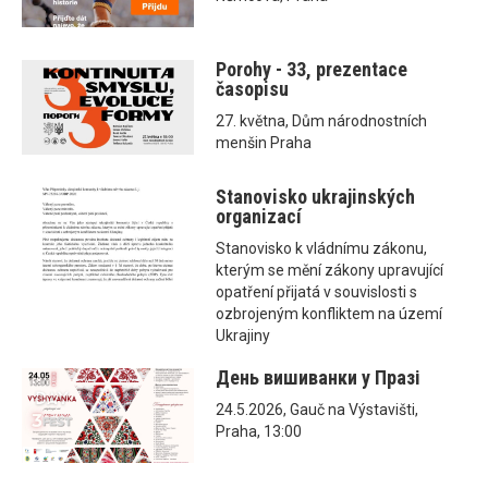
Porohy - 33, prezentace
časopisu
27. května, Dům národnostních
menšin Praha
Stanovisko ukrajinských
organizací
Stanovisko k vládnímu zákonu,
kterým se mění zákony upravující
opatření přijatá v souvislosti s
ozbrojeným konfliktem na území
Ukrajiny
День вишиванки у Празі
24.5.2026, Gauč na Výstavišti,
Praha, 13:00