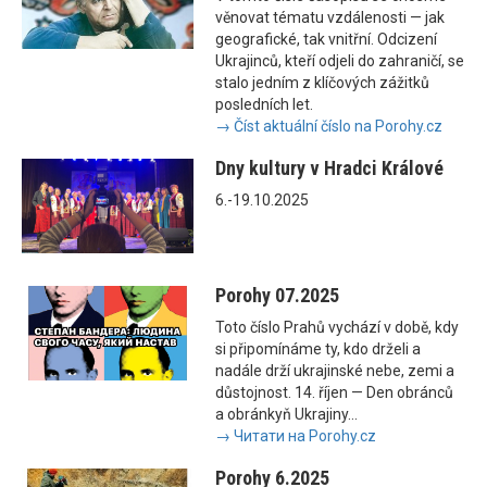
věnovat tématu vzdálenosti — jak
geografické, tak vnitřní. Odcizení
Ukrajinců, kteří odjeli do zahraničí, se
stalo jedním z klíčových zážitků
posledních let.
→ Číst aktuální číslo na Porohy.cz
Dny kultury v Hradci Králové
6.-19.10.2025
Porohy 07.2025
Toto číslo Prahů vychází v době, kdy
si připomínáme ty, kdo drželi a
nadále drží ukrajinské nebe, zemi a
důstojnost. 14. říjen — Den obránců
a obránkyň Ukrajiny...
→ Читати на Porohy.cz
Porohy 6.2025