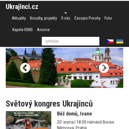
Ukrajinci.cz
Aktuality
Kroužky, projekty
O nás
Časopis Porohy
Foto
Kapela IGNIS
Anonce
Světový kongres Ukrajinců
Běž domů, Ivane
20. srpna | 18:00 náměstí Borise
Němcova, Praha