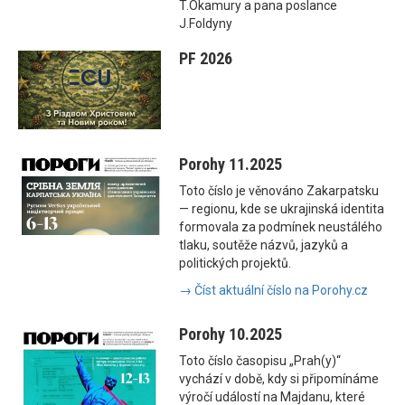
T.Okamury a pana poslance
J.Foldyny
PF 2026
Porohy 11.2025
Toto číslo je věnováno Zakarpatsku
— regionu, kde se ukrajinská identita
formovala za podmínek neustálého
tlaku, soutěže názvů, jazyků a
politických projektů.
→ Číst aktuální číslo na Porohy.cz
Porohy 10.2025
Toto číslo časopisu „Prah(y)“
vychází v době, kdy si připomínáme
výročí událostí na Majdanu, které