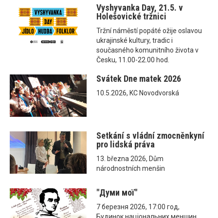
Vyshyvanka Day, 21.5. v
Holešovické tržnici
Tržní náměstí popáté ožije oslavou
ukrajinské kultury, tradic i
současného komunitního života v
Česku, 11.00-22.00 hod.
Svátek Dne matek 2026
10.5.2026, KC Novodvorská
Setkání s vládní zmocněnkyní
pro lidská práva
13. března 2026, Dům
národnostních menšin
"Думи мої"
7 березня 2026, 17:00 год,
Будинок національних меншин,