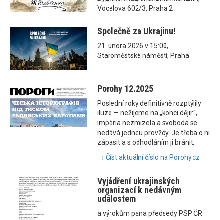
Vocelova 602/3, Praha 2
Společně za Ukrajinu!
21. února 2026 v 15:00,
Staroměstské náměstí, Praha
Porohy 12.2025
Poslední roky definitivně rozptýlily
iluze — nežijeme na „konci dějin“,
impéria nezmizela a svoboda se
nedává jednou provždy. Je třeba o ni
zápasit a s odhodláním ji bránit.
→ Číst aktuální číslo na Porohy.cz
Vyjádření ukrajinských
organizací k nedávným
událostem
a výrokům pana předsedy PSP ČR