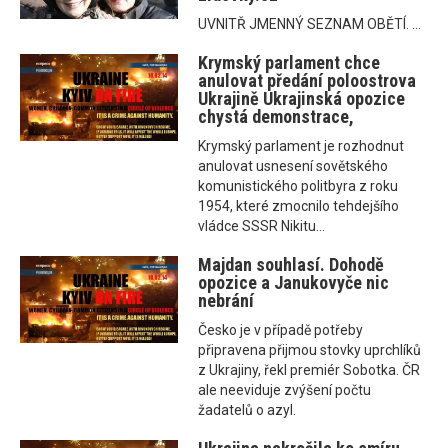
UVNITŘ JMENNÝ SEZNAM OBĚTÍ. ...
Krymský parlament chce
anulovat předání poloostrova
Ukrajině Ukrajinská opozice
chystá demonstrace,
Krymský parlament je rozhodnut
anulovat usnesení sovětského
komunistického politbyra z roku
1954, které zmocnilo tehdejšího
vládce SSSR Nikitu...
Majdan souhlasí. Dohodě
opozice a Janukovyče nic
nebrání
Česko je v případě potřeby
připravena přijmou stovky uprchlíků
z Ukrajiny, řekl premiér Sobotka. ČR
ale neeviduje zvýšení počtu
žadatelů o azyl.