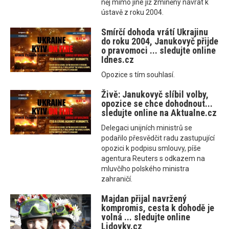
něj mimo jiné již zmíněný návrat k
ústavě z roku 2004.
Smírčí dohoda vrátí Ukrajinu
do roku 2004, Janukovyč přijde
o pravomoci ... sledujte online
Idnes.cz
Opozice s tím souhlasí.
Živě: Janukovyč slíbil volby,
opozice se chce dohodnout...
sledujte online na Aktualne.cz
Delegaci unijních ministrů se
podařilo přesvědčit radu zastupující
opozici k podpisu smlouvy, píše
agentura Reuters s odkazem na
mluvčího polského ministra
zahraničí.
Majdan přijal navržený
kompromis, cesta k dohodě je
volná ... sledujte online
Lidovky.cz