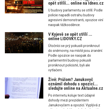
opět střílí... online na Idnes.cz
U budovy parlamentu se střílí. Podle
policie napadli ostrahu budovy
agresivní demonstranti, opozice viní
naopak těžkooděnce.
V Kyjevě se opět střílí ...
online LIDOVKY.CZ
Útočníci se prý pokusili proniknout
do sněmovny, na místě jsou zranění.
Podle opozice se naopak do
parlamentní budovy pokusili
proniknout policisté, byli ale
vytlačeni.
Živě: Průlom? Janukovyč
oznámil dohodu s opozicí...
sledujte online na Aktualne.cz
Po internetu koluje text údajné
dohody mezi prezidentem
Janukovyčem a opozicí. Vyplývá z