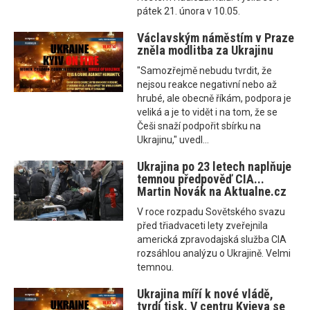
pátek 21. února v 10.05.
Václavským náměstím v Praze
zněla modlitba za Ukrajinu
"Samozřejmě nebudu tvrdit, že
nejsou reakce negativní nebo až
hrubé, ale obecně říkám, podpora je
veliká a je to vidět i na tom, že se
Češi snaží podpořit sbírku na
Ukrajinu," uvedl...
Ukrajina po 23 letech naplňuje
temnou předpověď CIA...
Martin Novák na Aktualne.cz
V roce rozpadu Sovětského svazu
před třiadvaceti lety zveřejnila
americká zpravodajská služba CIA
rozsáhlou analýzu o Ukrajině. Velmi
temnou.
Ukrajina míří k nové vládě,
tvrdí tisk. V centru Kyjeva se