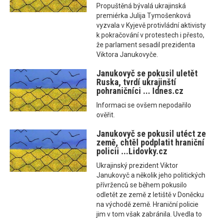
Propuštěná bývalá ukrajinská
premiérka Julija Tymošenková
vyzvala v Kyjevě protivládní aktivisty
k pokračování v protestech i přesto,
že parlament sesadil prezidenta
Viktora Janukovyče.
Janukovyč se pokusil uletět
Ruska, tvrdí ukrajinští
pohraničníci ... Idnes.cz
Informaci se ovšem nepodařilo
ověřit.
Janukovyč se pokusil utéct ze
země, chtěl podplatit hraniční
policii ...Lidovky.cz
Ukrajinský prezident Viktor
Janukovyč a několik jeho politických
přívrženců se během pokusilo
odletět ze země z letiště v Doněcku
na východě země. Hraniční policie
jim v tom však zabránila. Uvedla to