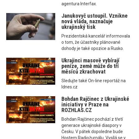
agentura Interfax.
Janukovyč ustoupil. Vznikne
nová vláda, naznačuje
ukrajinský tisk
Prezidentská kancelář informovala
o tom, že účastníky plánované
dohody je také opozice a Rusko.
Ukrajinci masově vybírají
peníze, země může do tří
měsíců zkrachovat
Sledujte také On-line reportáž na
Idnes.cz
Bohdan Rajčinec z Ukrajinské
iniciativy v Praze na
ROZHLAS.CZ
Bohdan Rajčinec pochází z třetí
generace ukrajinské diaspory v
Česku. V pátek dopoledne bude
Hostem Radiožurnálu. Vysílá se v