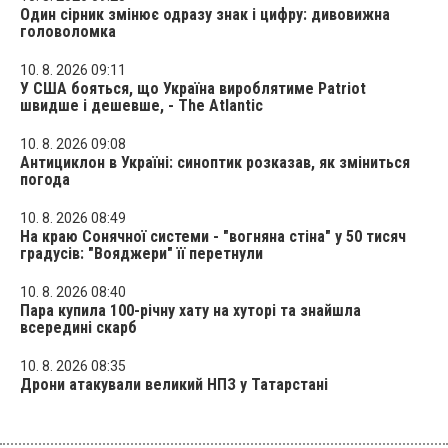
Один сірник змінює одразу знак і цифру: дивовижна
головоломка
10. 8. 2026 09:11
У США бояться, що Україна вироблятиме Patriot
швидше і дешевше, - The Atlantic
10. 8. 2026 09:08
Антициклон в Україні: синоптик розказав, як зміниться
погода
10. 8. 2026 08:49
На краю Сонячної системи - "вогняна стіна" у 50 тисяч
градусів: "Вояджери" її перетнули
10. 8. 2026 08:40
Пара купила 100-річну хату на хуторі та знайшла
всередині скарб
10. 8. 2026 08:35
Дрони атакували великий НПЗ у Татарстані