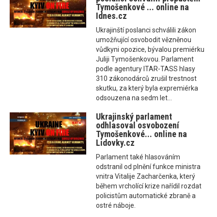
Tymošenkové ... online na
Idnes.cz
Ukrajinští poslanci schválili zákon
umožňující osvobodit vězněnou
vůdkyni opozice, bývalou premiérku
Juliji Tymošenkovou. Parlament
podle agentury ITAR-TASS hlasy
310 zákonodárců zrušil trestnost
skutku, za který byla expremiérka
odsouzena na sedm let...
Ukrajinský parlament
odhlasoval osvobození
Tymošenkové... online na
Lidovky.cz
Parlament také hlasováním
odstranil od plnění funkce ministra
vnitra Vitalije Zacharčenka, který
během vrcholící krize nařídil rozdat
policistům automatické zbraně a
ostré náboje.