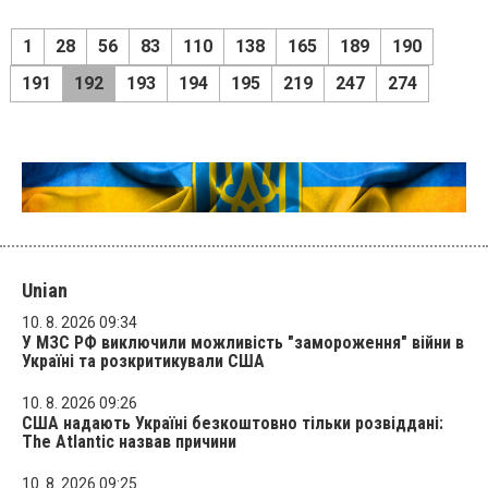
1
28
56
83
110
138
165
189
190
191
192
193
194
195
219
247
274
Unian
10. 8. 2026 09:34
У МЗС РФ виключили можливість "замороження" війни в
Україні та розкритикували США
10. 8. 2026 09:26
США надають Україні безкоштовно тільки розвіддані:
The Atlantic назвав причини
10. 8. 2026 09:25