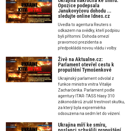
Ukrajina nakročila ke smíru.
Opozice podepsala
Janukovyčovu dohodu ...
sledujte online Idnes.cz
Uvedla to agentura Reuters s
odkazem na svědky, kteří podpisu
byli přítomni. Dohoda omezí
pravomoci prezidenta a
předpokládá novou vládu i volby.
Živě na Aktualne.cz:
Parlament otevřel cestu k
propuštění Tymošenkové
Ukrajinský parlament odvolal z
funkce ministra vnitra Vitalije
Zacharčenka. Parlament podle
agentury ITAR-TASS hlasy 310
zákonodárců zrušil trestnost skutku,
za který byla expremiérka
odsouzena na sedm let do vězení.
Ukrajina míří ke smíru,
poslanci schválili propuštění