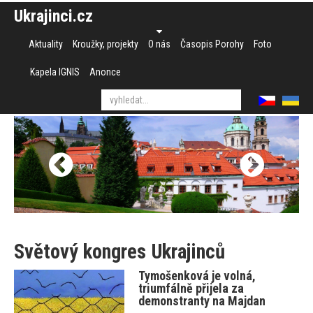
Ukrajinci.cz
Aktuality
Kroužky, projekty
O nás
Časopis Porohy
Foto
Kapela IGNIS
Anonce
Světový kongres Ukrajinců
Tymošenková je volná,
triumfálně přijela za
demonstranty na Majdan