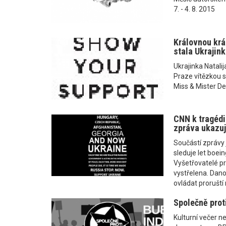
7. - 4. 8. 2015
Královnou krá
stala Ukrajink
Ukrajinka Natalij
Praze vítězkou s
Miss & Mister D
CNN k tragédi
zpráva ukazuj
Součástí zprávy 
sleduje let boei
Vyšetřovatelé prý
vystřelena. Dano
ovládat proruští
Společně proti
Kulturní večer n