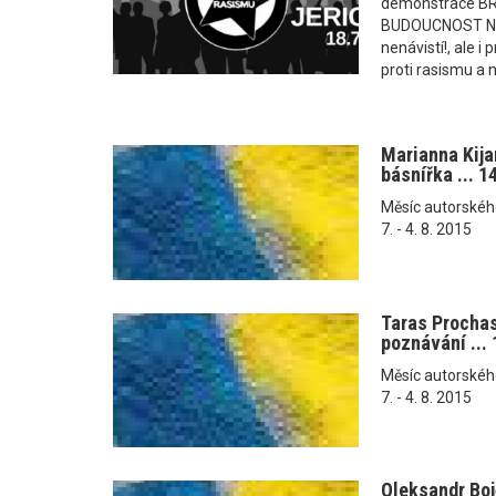
demonstrace B
BUDOUCNOST NAŠ
nenávistí!, ale 
proti rasismu a n
Marianna Kij
básnířka ... 1
Měsíc autorského č
7. - 4. 8. 2015
Taras Procha
poznávání ... 
Měsíc autorského č
7. - 4. 8. 2015
Oleksandr Bo