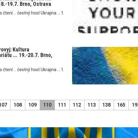
 18.-19.7. Brno, Ostrava
tení ... čestný host Ukrajina ... 1.
rovyj: Kultura
iátu ... 19.-20.7. Brno,
tení ... čestný host Ukrajina ... 1.
107
108
109
110
111
112
113
138
165
19