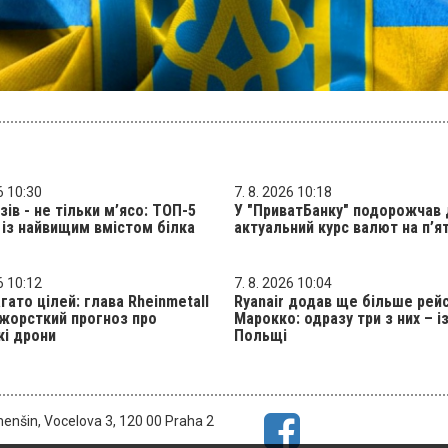
6 10:30
7. 8. 2026 10:18
зів - не тільки м’ясо: ТОП-5
У "ПриватБанку" подорожчав 
 із найвищим вмістом білка
актуальний курс валют на п’
6 10:12
7. 8. 2026 10:04
гато цілей: глава Rheinmetall
Ryanair додав ще більше рейс
жорсткий прогноз про
Марокко: одразу три з них – і
кі дрони
Польщі
menšin, Vocelova 3, 120 00 Praha 2