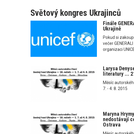
Světový kongres Ukrajinců
Finále GENERA
Ukrajině
Pokud si zakoupí
večer GENERALI 
organizaci UNICEF
Larysa Denys
literatury ... 
Měsíc autorského č
7. - 4. 8. 2015
Maryna Hrymyč
nedostávají ce
Ostrava
Měsíc autorského č