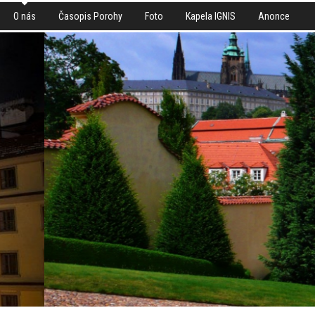
O nás
Časopis Porohy
Foto
Kapela IGNIS
Anonce