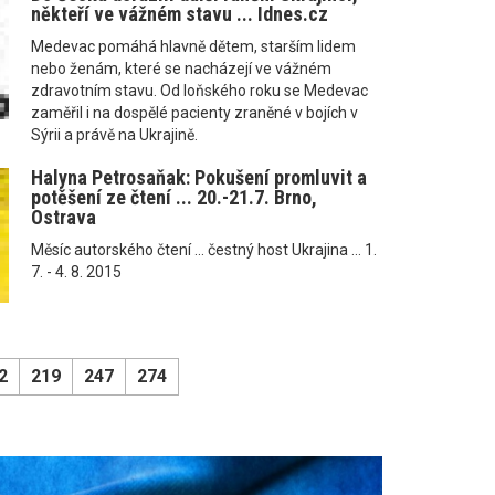
někteří ve vážném stavu ... Idnes.cz
Medevac pomáhá hlavně dětem, starším lidem
nebo ženám, které se nacházejí ve vážném
zdravotním stavu. Od loňského roku se Medevac
zaměřil i na dospělé pacienty zraněné v bojích v
Sýrii a právě na Ukrajině.
Halyna Petrosaňak: Pokušení promluvit a
potěšení ze čtení ... 20.-21.7. Brno,
Ostrava
Měsíc autorského čtení ... čestný host Ukrajina ... 1.
7. - 4. 8. 2015
2
219
247
274