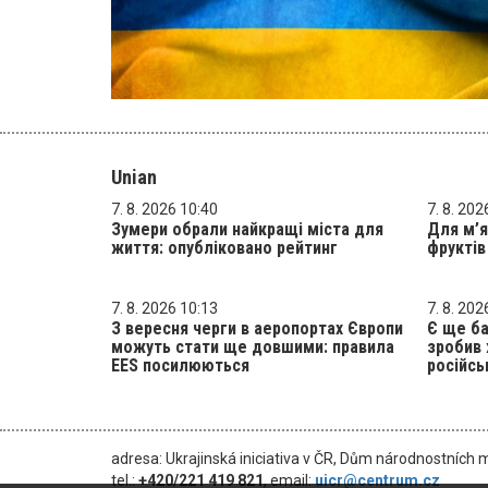
Unian
7. 8. 2026 10:40
7. 8. 202
Зумери обрали найкращі міста для
Для м’я
життя: опубліковано рейтинг
фруктів
7. 8. 2026 10:13
7. 8. 202
З вересня черги в аеропортах Європи
Є ще ба
можуть стати ще довшими: правила
зробив 
EES посилюються
російсь
adresa: Ukrajinská iniciativa v ČR, Dům národnostních 
tel.:
+420/221 419 821
, email:
uicr@centrum.cz