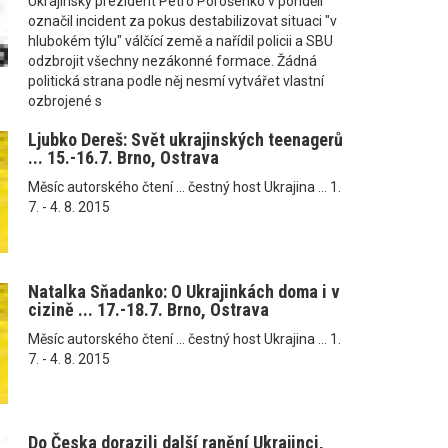
Ukrajinský prezident Petro Porošenko v pondělí
označil incident za pokus destabilizovat situaci "v
hlubokém týlu" válčící země a nařídil policii a SBU
odzbrojit všechny nezákonné formace. Žádná
politická strana podle něj nesmí vytvářet vlastní
ozbrojené s
Ljubko Dereš: Svět ukrajinských teenagerů
... 15.-16.7. Brno, Ostrava
Měsíc autorského čtení ... čestný host Ukrajina ... 1.
7. - 4. 8. 2015
Natalka Sňadanko: O Ukrajinkách doma i v
cizině ... 17.-18.7. Brno, Ostrava
Měsíc autorského čtení ... čestný host Ukrajina ... 1.
7. - 4. 8. 2015
Do Česka dorazili další ranění Ukrajinci,