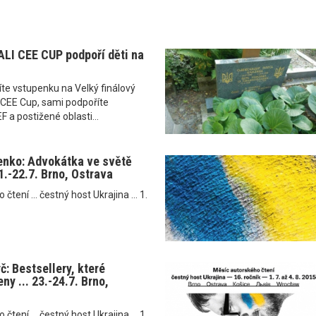
LI CEE CUP podpoří děti na
te vstupenku na Velký finálový
CEE Cup, sami podpoříte
 a postižené oblasti...
enko: Advokátka ve světě
21.-22.7. Brno, Ostrava
tení ... čestný host Ukrajina ... 1.
: Bestsellery, které
ny ... 23.-24.7. Brno,
tení ... čestný host Ukrajina ... 1.