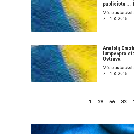
publicista ...
Měsíc autorského č
7. - 4. 8. 2015
Anatolij Dnist
lumpenproletar
Ostrava
Měsíc autorského č
7. - 4. 8. 2015
1
28
56
83