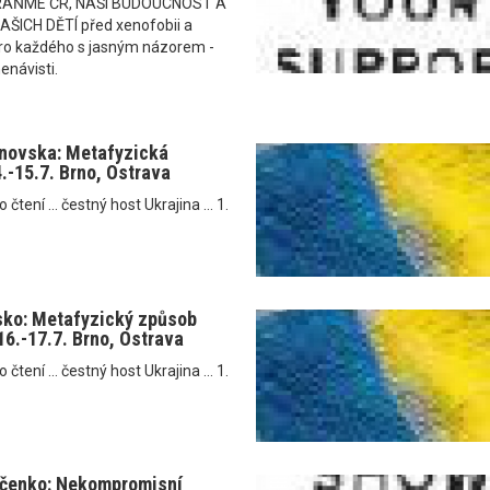
RAŇME ČR, NAŠI BUDOUCNOST A
ICH DĚTÍ před xenofobii a
i pro každého s jasným názorem -
enávisti.
anovska: Metafyzická
4.-15.7. Brno, Ostrava
tení ... čestný host Ukrajina ... 1.
sko: Metafyzický způsob
16.-17.7. Brno, Ostrava
tení ... čestný host Ukrajina ... 1.
jčenko: Nekompromisní