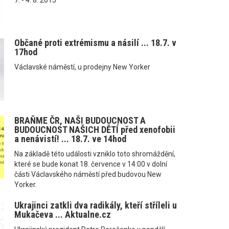
Občané proti extrémismu a násilí ... 18.7. v
17hod
Václavské náměstí, u prodejny New Yorker
BRAŇME ČR, NAŠI BUDOUCNOST A
BUDOUCNOST NAŠICH DĚTÍ před xenofobii
a nenávistí! ... 18.7. ve 14hod
Na základě této události vzniklo toto shromáždění,
které se bude konat 18. července v 14:00 v dolní
části Václavského náměstí před budovou New
Yorker.
Ukrajinci zatkli dva radikály, kteří stříleli u
Mukačeva ... Aktualne.cz