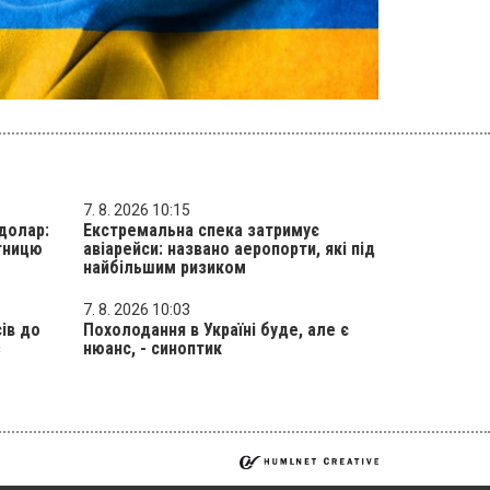
7. 8. 2026 10:15
долар:
Екстремальна спека затримує
ятницю
авіарейси: названо аеропорти, які під
найбільшим ризиком
7. 8. 2026 10:03
ів до
Похолодання в Україні буде, але є
з
нюанс, - синоптик