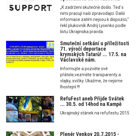
„K zadržení skutečně došlo. Teď s
nimi pracují naši zpravodajci. Další
informace zatím nejsou k dispozici,“
řekl plukovník Andrij Lysenko podle
listu Ukrajinska pravda.
Smuteční setkání u příležitosti
71. výročí deportace
krymských Tatarů! ... 17.5. na
Václavské nám.
Informujte a pozvěte své
přátele,vezměte transparenty a
vlajky, svíčky. Ukažme, že nejsme
lhostejní !!!
RefuFest aneb Přijde Svátek
... 30.5. od 14hod na Kampě
Ukrajinský stánek na refufestu 2015
Plenér Venkov 20.7.2015 -