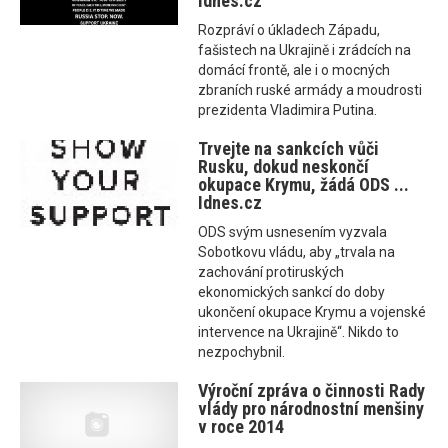
Idnes.cz
Rozpráví o úkladech Západu,
fašistech na Ukrajině i zrádcích na
domácí frontě, ale i o mocných
zbraních ruské armády a moudrosti
prezidenta Vladimira Putina.
Trvejte na sankcích vůči
Rusku, dokud neskončí
okupace Krymu, žádá ODS ...
Idnes.cz
ODS svým usnesením vyzvala
Sobotkovu vládu, aby „trvala na
zachování protiruských
ekonomických sankcí do doby
ukončení okupace Krymu a vojenské
intervence na Ukrajině“. Nikdo to
nezpochybnil.
Výroční zpráva o činnosti Rady
vlády pro národnostní menšiny
v roce 2014