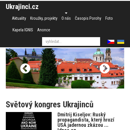
Ukrajinci.cz
Aktuality
Kroužky, projekty
O nás
Časopis Porohy
Foto
Kapela IGNIS
Anonce
Světový kongres Ukrajinců
Dmitrij Kiseljov: Ruský
propagandista, který hrozí
USA jadernou zkázou ...