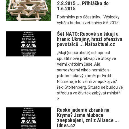
2.8.2015 ... Přihláška do
1.6.2015
Podmínky pro účastníky... Výsledky
výběru budou zveřejněny 5.6.2015
Šéf NATO: Rusové se šikují u
hranic Ukrajiny, hrozí ofenziva
povstalců ... Natoaktual.cz
„Mají (separatisté) schopnost
spustit nové překvapivé útoky ve
velmi krátkém čase. Ale
samozřejmě nikdo nemůže s
jistotou takový záměr potvrdit.
Nicméně je to velmi znepokojivé,“
řekl Stoltenberg. Situací se budou ve
středu a ve čtvrtek zabývat ministři
z
Ruské jaderné zbraně na
Krymu? Jsme hluboce
znepokojeni, zní z Aliance ...
Idnes.cz