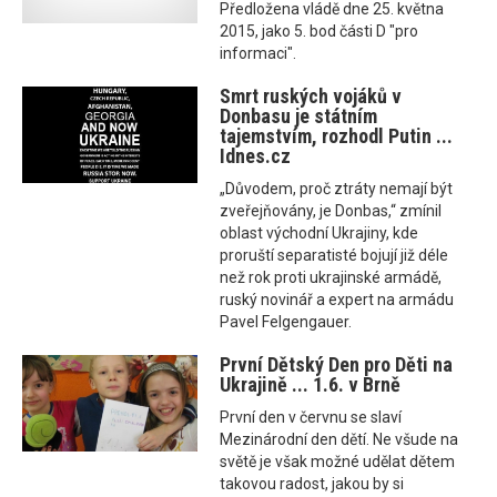
Předložena vládě dne 25. května
2015, jako 5. bod části D "pro
informaci".
Smrt ruských vojáků v
Donbasu je státním
tajemstvím, rozhodl Putin ...
Idnes.cz
„Důvodem, proč ztráty nemají být
zveřejňovány, je Donbas,“ zmínil
oblast východní Ukrajiny, kde
proruští separatisté bojují již déle
než rok proti ukrajinské armádě,
ruský novinář a expert na armádu
Pavel Felgengauer.
První Dětský Den pro Děti na
Ukrajině ... 1.6. v Brně
První den v červnu se slaví
Mezinárodní den dětí. Ne všude na
světě je však možné udělat dětem
takovou radost, jakou by si