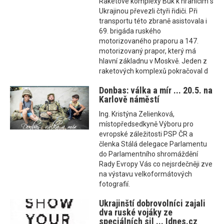
Raketové komplexy Buk k hranicím s
Ukrajinou převezli čtyři řidiči. Při
transportu této zbraně asistovala i
69. brigáda ruského
motorizovaného praporu a ­147.
motorizovaný prapor, který má
hlavní základnu v Moskvě. Jeden z
raketových komplexů pokračoval d
Donbas: válka a mír ... 20.5. na
Karlově náměstí
Ing. Kristýna Zelienková,
místopředsedkyně Výboru pro
evropské záležitosti PSP ČR a
členka Stálá delegace Parlamentu
do Parlamentního shromáždění
Rady Evropy Vás co nejsrdečněji zve
na výstavu velkoformátových
fotografií.
Ukrajinští dobrovolníci zajali
dva ruské vojáky ze
speciálních sil ... Idnes.cz