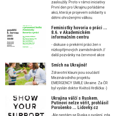
zasloužily. Proto v rámci iniciativy
První den pro Ukrajinu pořádáme
akci, která je projevem solidarity s
dětmi ohroženými válkou.
Feministky hovoria o práci ...
8.6. v Akademickém
informačním centru
- diskuse o prekérní práci žen v
nízkopříjmových zaměstnáních //
další pozvánky na červnové akce
Smích na Ukrajině!
Zdravotní klauni jsou součástí
Mezinárodního projektu
EMERGENCY SMILE Ukraine. Za ČR
byl vyslán doktor Květoš Hrdlička:-)
Ukrajina válčí s Ruskem.
Putinovi nelze věřit, prohlásil
Porošenko ... Lidovky.cz
„Ale neptám se Ruska o svolení, zda