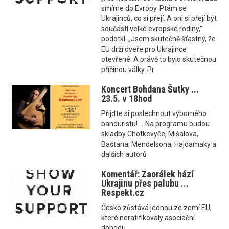
smíme do Evropy. Ptám se
Ukrajinců, co si přejí. A oni si přejí být
součástí velké evropské rodiny,“
podotkl. „Jsem skutečně šťastný, že
EU drží dveře pro Ukrajince
otevřené. A právě to bylo skutečnou
příčinou války. Pr
Koncert Bohdana Šutky ...
23.5. v 18hod
Přijďte si poslechnout výborného
banduristu! ... Na programu budou
skladby Chotkevyče, Mišalova,
Baštana, Mendelsona, Hajdamaky a
dalších autorů
Komentář: Zaorálek hází
Ukrajinu přes palubu ...
Respekt.cz
Česko zůstává jednou ze zemí EU,
které neratifikovaly asociační
dohodu