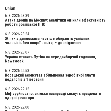
Unian
6. 8. 2026 23:39
Атака дронів на Москву: аналітики оцінили ефективність
роботи російської ППО
6. 8. 2026 23:24
Жінки з дипломами частіше обирають успішних
чоловіків без вищої освіти, – дослідження
6. 8. 2026 23:07
Україна ставить Путіна на передвиборчий годинник, -
Newsweek
6. 8. 2026 22:53
Корецький анонсував збільшення заробітної плати
педагогів з 1 вересня
6. 8. 2026 22:12
Міф зруйновано: скільки насправді можуть працювати
ядерні реактори
6. 8. 2026 22:00