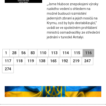
„Jsme hluboce znepokojeni výroky
ruského vedení s ohledem na
možné budoucí rozmístění
jaderných zbraní a jejich nosičů na
Krymu, což by bylo destabilizující,“
uvádí se ve společném prohlášení
ministrů osmadvacítky ze středeční
jednání v turecké Antalyi.
1
28
56
83
110
113
114
115
116
117
118
119
138
165
192
219
247
274