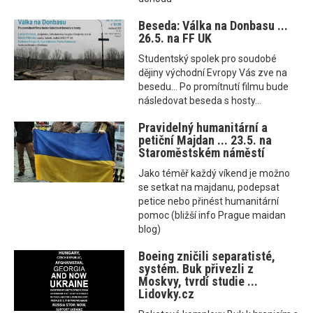
Beseda: Válka na Donbasu ...
26.5. na FF UK
Studentský spolek pro soudobé
dějiny východní Evropy Vás zve na
besedu... Po promítnutí filmu bude
následovat beseda s hosty...
Pravidelný humanitární a
petiční Majdan ... 23.5. na
Staroměstském náměstí
Jako téměř každý víkend je možno
se setkat na majdanu, podepsat
petice nebo přinést humanitární
pomoc (bližší info Prague maidan
blog)
Boeing zničili separatisté,
systém. Buk přivezli z
Moskvy, tvrdí studie ...
Lidovky.cz