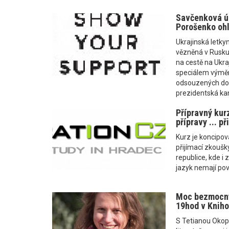
Savčenková úd
Porošenko ohl
Ukrajinská letky
vězněná v Rusku,
na cestě na Ukra
speciálem výmě
odsouzených do v
prezidentská ka
Přípravný kur
přípravy ... p
Kurz je koncipov
přijímací zkoušk
republice, kde i 
jazyk nemají pov
Moc bezmocnýc
19hod v Knih
S Tetianou Okopn