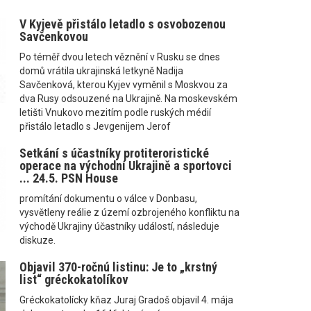
V Kyjevě přistálo letadlo s osvobozenou
Savčenkovou
Po téměř dvou letech věznění v Rusku se dnes
domů vrátila ukrajinská letkyně Nadija
Savčenková, kterou Kyjev vyměnil s Moskvou za
dva Rusy odsouzené na Ukrajině. Na moskevském
letišti Vnukovo mezitím podle ruských médií
přistálo letadlo s Jevgenijem Jerof
Setkání s účastníky protiteroristické
operace na východní Ukrajině a sportovci
... 24.5. PSN House
promítání dokumentu o válce v Donbasu,
vysvětleny reálie z území ozbrojeného konfliktu na
východě Ukrajiny účastníky událostí, následuje
diskuze.
Objavil 370-ročnú listinu: Je to „krstný
list“ gréckokatolíkov
Gréckokatolícky kňaz Juraj Gradoš objavil 4. mája