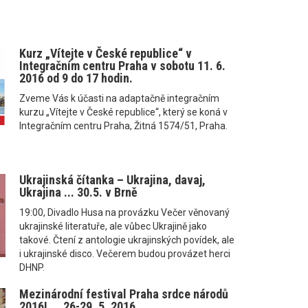
Kurz „Vítejte v České republice“ v
Integračním centru Praha v sobotu 11. 6.
2016 od 9 do 17 hodin.
Zveme Vás k účasti na adaptačně integračním
kurzu „Vítejte v České republice“, který se koná v
Integračním centru Praha, Žitná 1574/51, Praha.
Ukrajinská čítanka – Ukrajina, davaj,
Ukrajina ... 30.5. v Brně
19:00, Divadlo Husa na provázku Večer věnovaný
ukrajinské literatuře, ale vůbec Ukrajině jako
takové. Čtení z antologie ukrajinských povídek, ale
i ukrajinské disco. Večerem budou provázet herci
DHNP.
Mezinárodní festival Praha srdce národů
2016! ... 26-29. 5. 2016