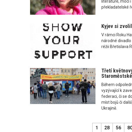
literatuře, moci
překladatelské ř
Kyjev si zvoli
V rámci Roku Hav
národné divadlo 
réžii Břetislava R
Třetí květnový
Staroměstské
Během odpoledne
vyzývající k zave
federaci, či se 
míst bojů či dal
Ukrajině.
1
28
56
8