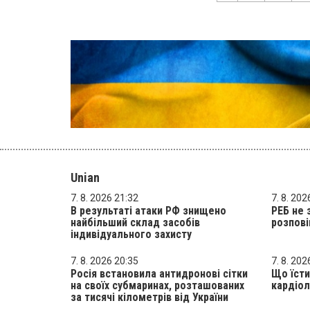
Unian
7. 8. 2026 21:32
7. 8. 202
В результаті атаки РФ знищено
РЕБ не 
найбільший склад засобів
розпові
індивідуального захисту
7. 8. 2026 20:35
7. 8. 202
Росія встановила антидронові сітки
Що їсти
на своїх субмаринах, розташованих
кардіол
за тисячі кілометрів від України