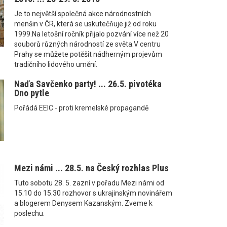
Je to největší společná akce národnostních
menšin v ČR, která se uskutečňuje již od roku
1999.Na letošní ročník přijalo pozvání více než 20
souborů různých národností ze světa.V centru
Prahy se můžete potěšit nádherným projevům
tradičního lidového umění.
Naďa Savčenko party! ... 26.5. pivotéka
Dno pytle
Pořádá EEIC - proti kremelské propagandě
Mezi námi ... 28.5. na Český rozhlas Plus
Tuto sobotu 28. 5. zazní v pořadu Mezi námi od
15.10 do 15.30 rozhovor s ukrajinským novinářem
a blogerem Denysem Kazanským. Zveme k
poslechu.