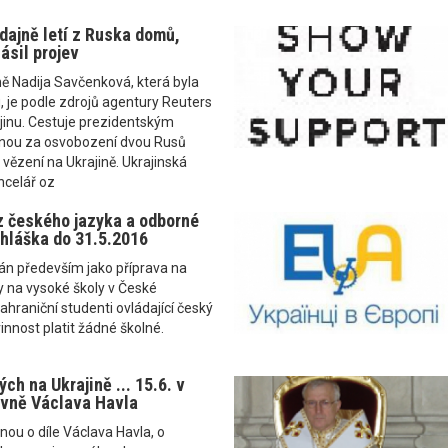
ajně letí z Ruska domů,
ásil projev
ně Nadija Savčenková, která byla
 je podle zdrojů agentury Reuters
jinu. Cestuje prezidentským
nou za osvobození dvou Rusů
ězení na Ukrajině. Ukrajinská
ncelář oz
z českého jazyka a odborné
řihláška do 31.5.2016
án především jako příprava na
y na vysoké školy v České
zahraniční studenti ovládající český
innost platit žádné školné.
h na Ukrajině ... 15.6. v
ovně Václava Havla
ou o díle Václava Havla, o