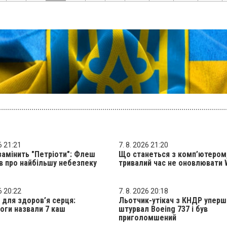
6 21:21
7. 8. 2026 21:20
замінить "Петріоти": Флеш
Що станеться з комп’ютером
в про найбільшу небезпеку
тривалий час не оновлювати 
6 20:22
7. 8. 2026 20:18
 для здоров’я серця:
Льотчик-утікач з КНДР уперше
оги назвали 7 каш
штурвал Boeing 737 і був
приголомшений