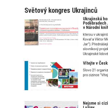
Světový kongres Ukrajinců
Ukrajinská h
Poděbradech .
v Národní kni
kterou v ukraji
Kovaľ a Viktor M
Jar“). Přednášejí
slovníkový proj
Ukrajinské lidové
Vítejte v Česk
Slovo 21 organiz
pro cizince "Vítej
Nejsme si cizí
Lužiny