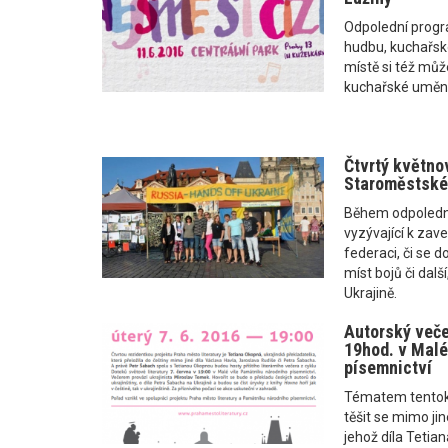
Odpolední progr
hudbu, kuchařsk
místě si též může
kuchařské umění
Čtvrtý květnov
Staroměstské
Během odpoledne
vyzývající k zave
federaci, či se 
míst bojů či dal
Ukrajině.
Autorský večer
19hod. v Malé
písemnictví
Tématem tentokr
těšit se mimo ji
jehož díla Tetia