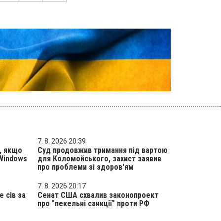
7. 8. 2026 20:39
, якщо
Суд продовжив тримання під вартою
Windows
для Коломойського, захист заявив
про проблеми зі здоров'ям
7. 8. 2026 20:17
 сів за
Сенат США схвалив законопроект
про "пекельні санкції" проти РФ