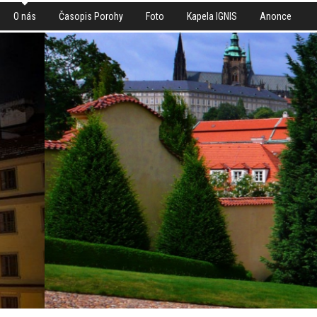
O nás
Časopis Porohy
Foto
Kapela IGNIS
Anonce