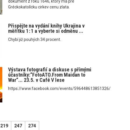
dokument z roku 1646, ktorý má pre
Gréckokatolícku cirkev cenu zlata.
Přispějte na vydání knihy Ukrajina v
měřítku 1 : 1 a vyberte si odměnu ...
Chybí již pouhých 34 procent.
Výstava fotografií a diskuse s přímými
účastníky:“FotoATO.From Maidan to
War”... 23.5. v Café V lese
https://www.facebook.com/events/596448613851326/
219
247
274