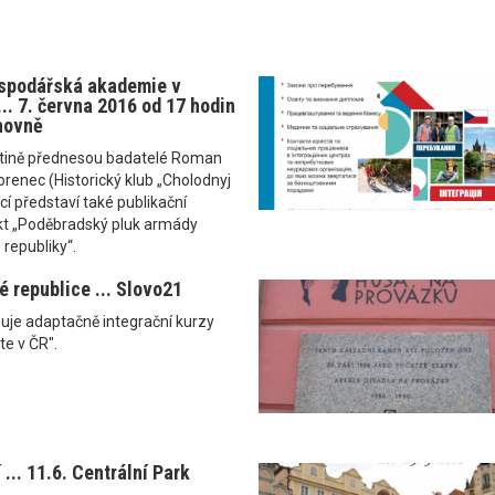
ospodářská akademie v
.. 7. června 2016 od 17 hodin
hovně
nštině přednesou badatelé Roman
orenec (Historický klub „Cholodnyj
cí představí také publikační
ekt „Poděbradský pluk armády
 republiky“.
é republice ... Slovo21
uje adaptačně integrační kurzy
te v ČR".
 ... 11.6. Centrální Park