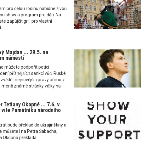
am pro celou rodinu nabídne živou
ou show a program pro děti. Na
te zapůjčit gril, pro vlastní
.
ý Majdan ... 29.5. na
m náměstí
 můžete podpořit petici
dení přísnějších sankcí vůči Ruské
dozvědět nejnovější zprávy přímo z
ší, méně známé stránky války na
 Tetiany Okopné ... 7.6. v
 vile Památníku národního
át bude překlad do ukrajinštiny a
né můžete i na Petra Šabacha,
na Okopná překládá.