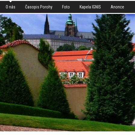
O nás
Časopis Porohy
Foto
Kapela IGNIS
Anonce