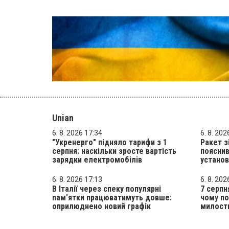
Unian
6. 8. 2026 17:34
6. 8. 202
"Укренерго" підняло тарифи з 1
Ракет з
серпня: наскільки зросте вартість
пояснив
зарядки електромобілів
устано
6. 8. 2026 17:13
6. 8. 202
В Італії через спеку популярні
7 серпн
пам'ятки працюватимуть довше:
чому по
оприлюднено новий графік
милост