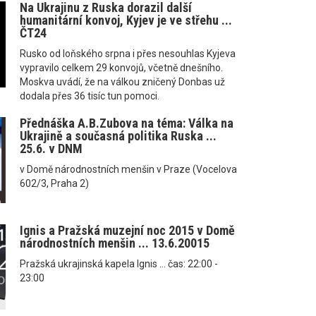
Na Ukrajinu z Ruska dorazil další
humanitární konvoj, Kyjev je ve střehu ...
ČT24
Rusko od loňského srpna i přes nesouhlas Kyjeva
vypravilo celkem 29 konvojů, včetně dnešního.
Moskva uvádí, že na válkou zničený Donbas už
dodala přes 36 tisíc tun pomoci.
Přednáška A.B.Zubova na téma: Válka na
Ukrajině a současná politika Ruska ...
25.6. v DNM
v Domě národnostních menšin v Praze (Vocelova
602/3, Praha 2)
Ignis a Pražská muzejní noc 2015 v Domě
národnostních menšin ... 13.6.20015
Pražská ukrajinská kapela Ignis ... čas: 22:00 -
23:00