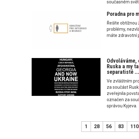
současném světě,
Poradna pro m
Řešíte obtížnou 
problémy, nezvl
máte zdravotní p
Odvoláváme, c
Ruska a my ta
separatisté ..
Ve zvláštním pro
za součást Ruska
zveřejnila povst
označen za souč
správou Kyjeva.
1
28
56
83
110