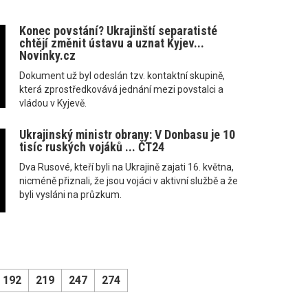
Konec povstání? Ukrajinští separatisté
chtějí změnit ústavu a uznat Kyjev...
Novinky.cz
Dokument už byl odeslán tzv. kontaktní skupině,
která zprostředkovává jednání mezi povstalci a
vládou v Kyjevě.
Ukrajinský ministr obrany: V Donbasu je 10
tisíc ruských vojáků ... ČT24
Dva Rusové, kteří byli na Ukrajině zajati 16. května,
nicméně přiznali, že jsou vojáci v aktivní službě a že
byli vysláni na průzkum.
192
219
247
274