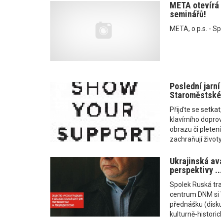
META otevírá 
seminářů!
META, o.p.s. - S
Poslední jarní
Staroměstské
Přijďte se setkat
klavírního dopro
obrazu či pletení
zachraňují život
Ukrajinská av
perspektivy ..
Spolek Ruská tra
centrum DNM si V
přednášku (disku
kulturně-historic