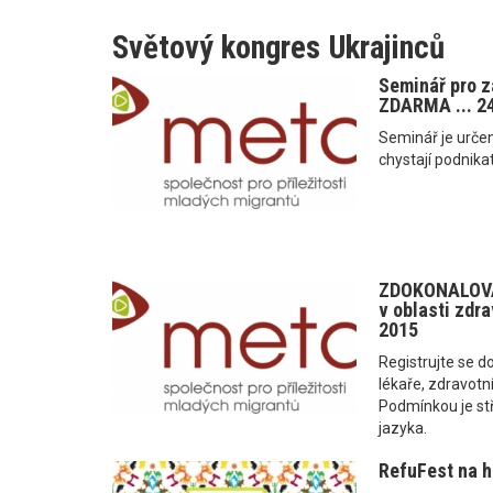
Světový kongres Ukrajinců
Seminář pro za
ZDARMA ... 24
Seminář je určen 
chystají podnikat
ZDOKONALOVA
v oblasti zdrav
2015
Registrujte se do
lékaře, zdravotní
Podmínkou je st
jazyka.
RefuFest na hr