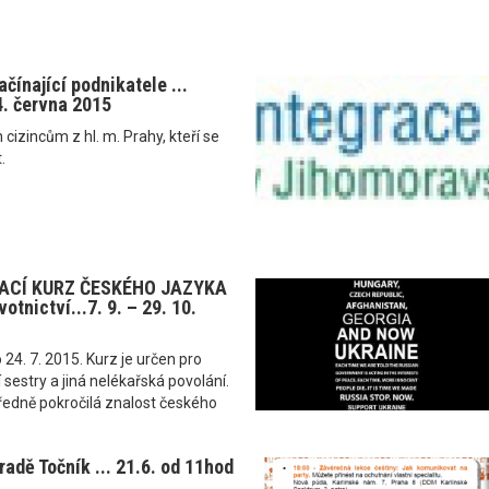
čínající podnikatele ...
. června 2015
cizincům z hl. m. Prahy, kteří se
.
CÍ KURZ ČESKÉHO JAZYKA
otnictví...7. 9. – 29. 10.
 24. 7. 2015. Kurz je určen pro
 sestry a jiná nelékařská povolání.
ředně pokročilá znalost českého
adě Točník ... 21.6. od 11hod