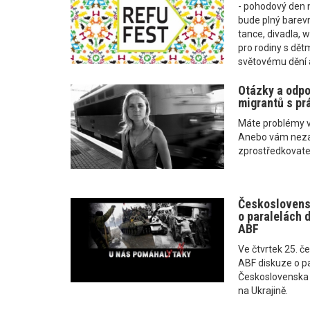
- pohodový den n
bude plný barevn
tance, divadla, w
pro rodiny s dět
světovému dění 
Otázky a odpo
migrantů s prá
Máte problémy v 
Anebo vám nezap
zprostředkovate
Českoslovens
o paralelách d
ABF
Ve čtvrtek 25. č
ABF diskuze o p
Československa 
na Ukrajině.