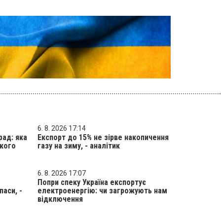
6. 8. 2026 17:14
рад: яка
Експорт до 15% не зірве накопичення
ького
газу на зиму, - аналітик
6. 8. 2026 17:07
Попри спеку Україна експортує
аси, -
електроенергію: чи загрожують нам
відключення