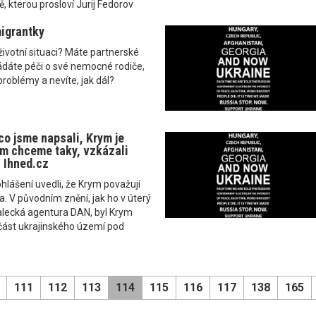
 kterou prosloví Jurij Fedorov
igrantky
životní situaci? Máte partnerské
ádáte péči o své nemocné rodiče,
roblémy a nevíte, jak dál?
o jsme napsali, Krym je
m chceme taky, vzkázali
. Ihned.cz
hlášení uvedli, že Krym považují
. V původním znění, jak ho v úterý
alecká agentura DAN, byl Krym
ást ukrajinského území pod
111
112
113
114
115
116
117
138
165