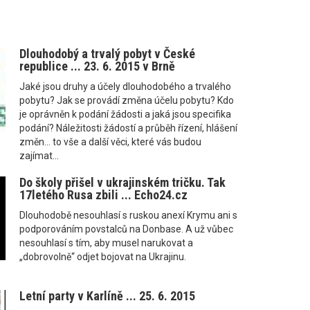
Dlouhodobý a trvalý pobyt v České
republice ... 23. 6. 2015 v Brně
Jaké jsou druhy a účely dlouhodobého a trvalého
pobytu? Jak se provádí změna účelu pobytu? Kdo
je oprávněn k podání žádosti a jaká jsou specifika
podání? Náležitosti žádostí a průběh řízení, hlášení
změn... to vše a další věci, které vás budou
zajímat...
Do školy přišel v ukrajinském tričku. Tak
17letého Rusa zbili ... Echo24.cz
Dlouhodobě nesouhlasí s ruskou anexí Krymu ani s
podporováním povstalců na Donbase. A už vůbec
nesouhlasí s tím, aby musel narukovat a
„dobrovolně“ odjet bojovat na Ukrajinu.
Letní party v Karlíně ... 25. 6. 2015