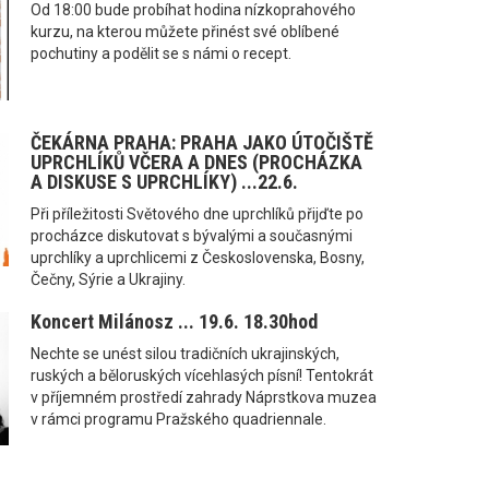
Od 18:00 bude probíhat hodina nízkoprahového
kurzu, na kterou můžete přinést své oblíbené
pochutiny a podělit se s námi o recept.
ČEKÁRNA PRAHA: PRAHA JAKO ÚTOČIŠTĚ
UPRCHLÍKŮ VČERA A DNES (PROCHÁZKA
A DISKUSE S UPRCHLÍKY) ...22.6.
Při příležitosti Světového dne uprchlíků přijďte po
procházce diskutovat s bývalými a současnými
uprchlíky a uprchlicemi z Československa, Bosny,
Čečny, Sýrie a Ukrajiny.
Koncert Milánosz ... 19.6. 18.30hod
Nechte se unést silou tradičních ukrajinských,
ruských a běloruských vícehlasých písní! Tentokrát
v příjemném prostředí zahrady Náprstkova muzea
v rámci programu Pražského quadriennale.