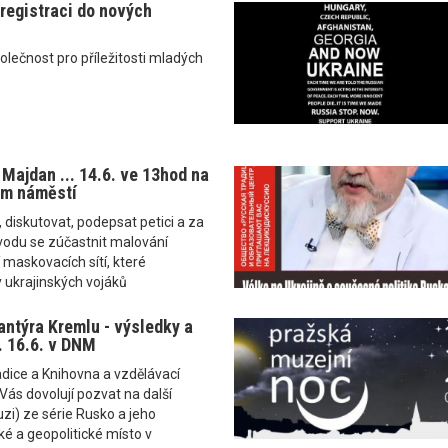
registraci do nových
polečnost pro příležitosti mladých
 Majdan ... 14.6. ve 13hod na
m náměstí
, diskutovat, podepsat petici a za
vodu se zúčastnit malování
 maskovacích sítí, které
y ukrajinských vojáků
antýra Kremlu - výsledky a
. 16.6. v DNM
dice a Knihovna a vzdělávací
ás dovolují pozvat na další
zi) ze série Rusko a jeho
ké a geopolitické místo v