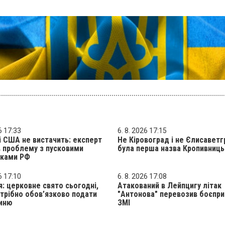
6 17:33
6. 8. 2026 17:15
і США не вистачить: експерт
Не Кіровоград і не Єлисаветг
 проблему з пусковими
була перша назва Кропивниц
вками РФ
6 17:10
6. 8. 2026 17:08
я: церковне свято сьогодні,
Атакований в Лейпцигу літак
трібно обов’язково подати
"Антонова" перевозив боєприп
иню
ЗМІ