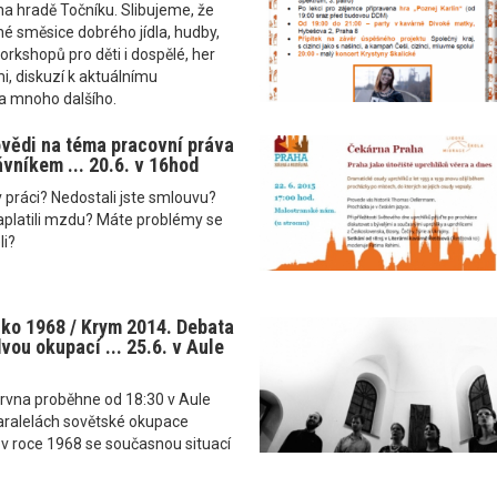
a hradě Točníku. Slibujeme, že
é směsice dobrého jídla, hudby,
orkshopů pro děti i dospělé, her
mi, diskuzí k aktuálnímu
a mnoho dalšího.
vědi na téma pracovní práva
vníkem ... 20.6. v 16hod
práci? Nedostali jste smlouvu?
latili mzdu? Máte problémy se
li?
ko 1968 / Krym 2014. Debata
vou okupací ... 25.6. v Aule
ervna proběhne od 18:30 v Aule
aralelách sovětské okupace
v roce 1968 se současnou situací