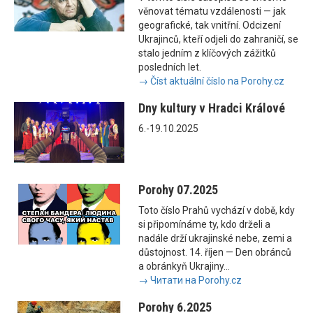
věnovat tématu vzdálenosti — jak
geografické, tak vnitřní. Odcizení
Ukrajinců, kteří odjeli do zahraničí, se
stalo jedním z klíčových zážitků
posledních let.
→ Číst aktuální číslo na Porohy.cz
Dny kultury v Hradci Králové
6.-19.10.2025
Porohy 07.2025
Toto číslo Prahů vychází v době, kdy
si připomínáme ty, kdo drželi a
nadále drží ukrajinské nebe, zemi a
důstojnost. 14. říjen — Den obránců
a obránkyň Ukrajiny...
→ Читати на Porohy.cz
Porohy 6.2025