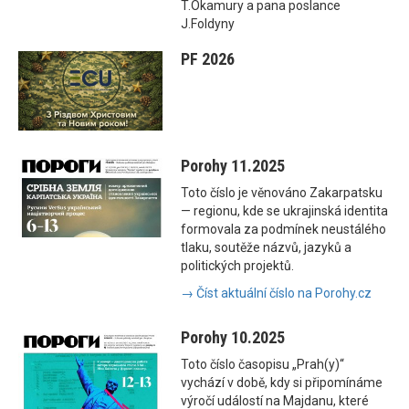
T.Okamury a pana poslance
J.Foldyny
PF 2026
Porohy 11.2025
Toto číslo je věnováno Zakarpatsku
— regionu, kde se ukrajinská identita
formovala za podmínek neustálého
tlaku, soutěže názvů, jazyků a
politických projektů.
→ Číst aktuální číslo na Porohy.cz
Porohy 10.2025
Toto číslo časopisu „Prah(y)“
vychází v době, kdy si připomínáme
výročí událostí na Majdanu, které