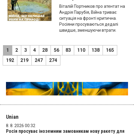
Віталій Портников про атентат на
Андрія Парубія, Війна триває:
ситуація на фронті критична.
Росіяни просуваються дедалі
швидше, зменшуючи втрати.
1
2
3
4
28
56
83
110
138
165
192
219
247
274
Unian
8. 8. 2026 00:32
Росія просуває іноземним замовникам нову ракету для