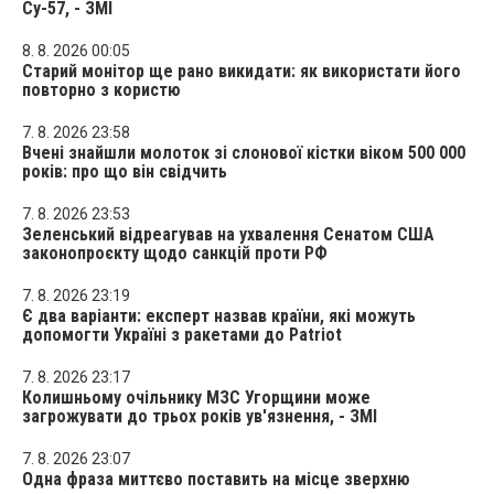
Су-57, - ЗМІ
8. 8. 2026 00:05
Старий монітор ще рано викидати: як використати його
повторно з користю
7. 8. 2026 23:58
Вчені знайшли молоток зі слонової кістки віком 500 000
років: про що він свідчить
7. 8. 2026 23:53
Зеленський відреагував на ухвалення Сенатом США
законопроєкту щодо санкцій проти РФ
7. 8. 2026 23:19
Є два варіанти: експерт назвав країни, які можуть
допомогти Україні з ракетами до Patriot
7. 8. 2026 23:17
Колишньому очільнику МЗС Угорщини може
загрожувати до трьох років ув'язнення, - ЗМІ
7. 8. 2026 23:07
Одна фраза миттєво поставить на місце зверхню