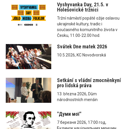
Vyshyvanka Day, 21.5. v
Holešovické tržnici
Tržní náměstí popáté ožije oslavou
ukrajinské kultury, tradic i
současného komunitního života v
Česku, 11.00-22.00 hod.
Svátek Dne matek 2026
10.5.2026, KC Novodvorská
Setkání s vládní zmocněnkyní
pro lidská práva
13. března 2026, Dům
národnostních menšin
"Думи мої"
7 березня 2026, 17:00 год,
Будинок національних меншин,