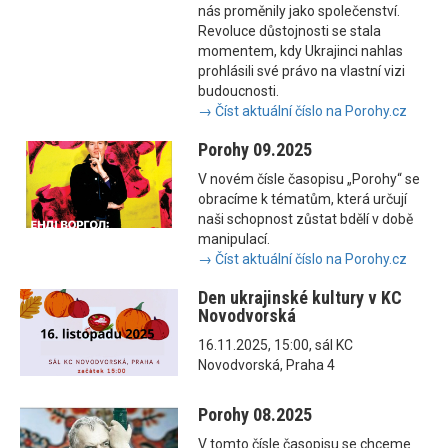
nás proměnily jako společenství.
Revoluce důstojnosti se stala
momentem, kdy Ukrajinci nahlas
prohlásili své právo na vlastní vizi
budoucnosti.
→ Číst aktuální číslo na Porohy.cz
Porohy 09.2025
V novém čísle časopisu „Porohy“ se
obracíme k tématům, která určují
naši schopnost zůstat bdělí v době
manipulací.
→ Číst aktuální číslo na Porohy.cz
Den ukrajinské kultury v KC
Novodvorská
16.11.2025, 15:00, sál KC
Novodvorská, Praha 4
Porohy 08.2025
V tomto čísle časopisu se chceme