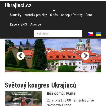
Ukrajinci.cz
Aktuality
Kroužky, projekty
O nás
Časopis Porohy
Foto
Kapela IGNIS
Anonce
Světový kongres Ukrajinců
Běž domů, Ivane
20. srpna | 18:00 náměstí Borise
Němcova, Praha