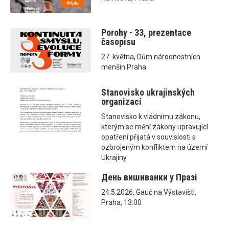
Porohy - 33, prezentace
časopisu
27. května, Dům národnostních
menšin Praha
Stanovisko ukrajinských
organizací
Stanovisko k vládnímu zákonu,
kterým se mění zákony upravující
opatření přijatá v souvislosti s
ozbrojeným konfliktem na území
Ukrajiny
День вишиванки у Празі
24.5.2026, Gauč na Výstavišti,
Praha, 13:00