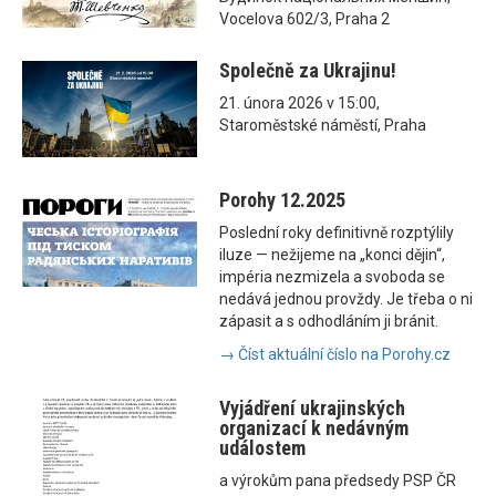
Vocelova 602/3, Praha 2
Společně za Ukrajinu!
21. února 2026 v 15:00,
Staroměstské náměstí, Praha
Porohy 12.2025
Poslední roky definitivně rozptýlily
iluze — nežijeme na „konci dějin“,
impéria nezmizela a svoboda se
nedává jednou provždy. Je třeba o ni
zápasit a s odhodláním ji bránit.
→ Číst aktuální číslo na Porohy.cz
Vyjádření ukrajinských
organizací k nedávným
událostem
a výrokům pana předsedy PSP ČR