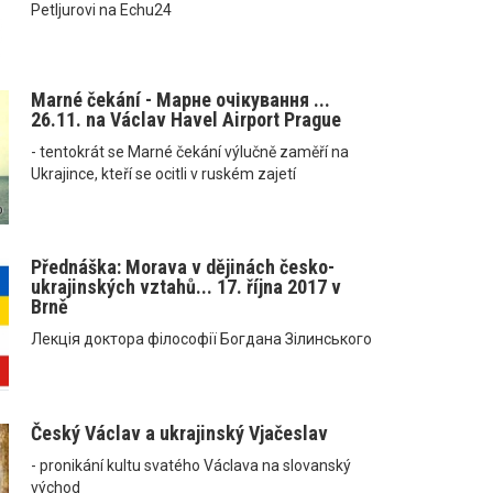
Petljurovi na Echu24
Marné čekání - Марне очікування ...
26.11. na Václav Havel Airport Prague
- tentokrát se Marné čekání výlučně zaměří na
Ukrajince, kteří se ocitli v ruském zajetí
Přednáška: Morava v dějinách česko-
ukrajinských vztahů... 17. října 2017 v
Brně
Лекція доктора філософії Богдана Зілинського
Český Václav a ukrajinský Vjačeslav
- pronikání kultu svatého Václava na slovanský
východ