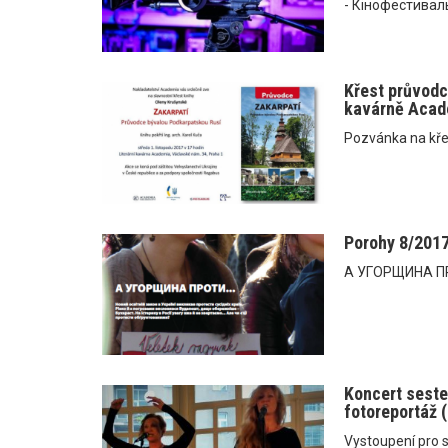
- Кінофестиваль
Křest průvodce
kavárně Acad
Pozvánka na kře
Porohy 8/201
А УГОРЩИНА ПР
Koncert seste
fotoreportáž 
Vystoupení pro s