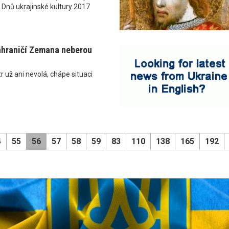
 Dnů ukrajinské kultury 2017
ahraničí Zemana neberou
r už ani nevolá, chápe situaci
4
55
56
57
58
59
83
110
138
165
192