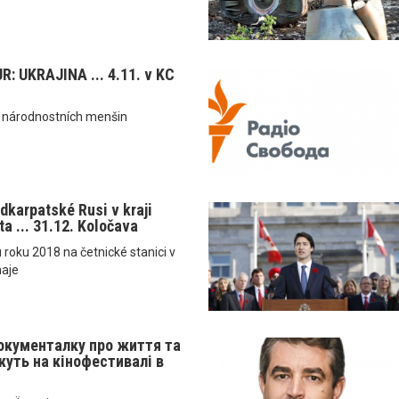
: UKRAJINA ... 4.11. v KC
a národnostních menšin
dkarpatské Rusi v kraji
a ... 31.12. Koločava
u roku 2018 na četnické stanici v
haje
окументалку про життя та
уть на кінофестивалі в