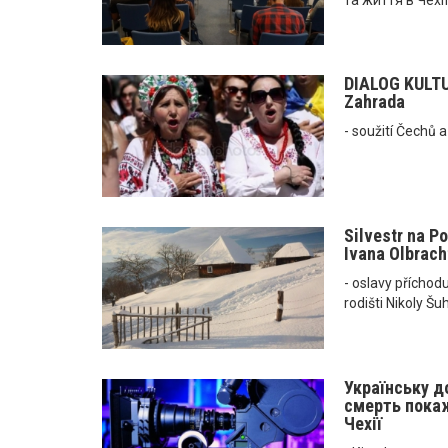
DIALOG KULTUR
Zahrada
- soužití Čechů 
Silvestr na Po
Ivana Olbracht
- oslavy příchod
rodišti Nikoly Šu
Українську д
смерть покаж
Чехії