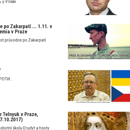
 у Їглаві
 po Zakarpatí ... 1.11. v
emia v Praze
st průvodce po Zakarpatí.
7
ОТИ...
r Telnyuk v Praze,
(7.10.2017)
obotní školu Erudyt a hosty