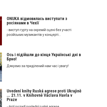
ONUKA відмовилась виступати з
росіянами в Чехії
- виступ гурту на окремій сцені без участі
російських музикантів у концерті...
Ось і підійшли до кінця Українські дні в
Брно!
Дякуємо за приділений нам час і увагу!
Uvedení knihy Ruská agrese proti Ukrajině
... 21.11. v Knihovně Václava Havla v
Praze
- širší pozadí poslední ruské agrese