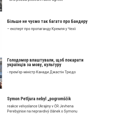
Більше не чуємо так багато про Бандеру
– експерт про пропаганду Кремля у Чехії
Голодомор влаштували, щоб покарати
українців за мову, культуру
- прем'єр-міністр Канади Джастін Трюдо
Symon Petljura nebyl „pogromščik
reakce velvyslance Ukrajiny v ČR Jevhena
Perebyjnise na nepravdivý článek o Symonu