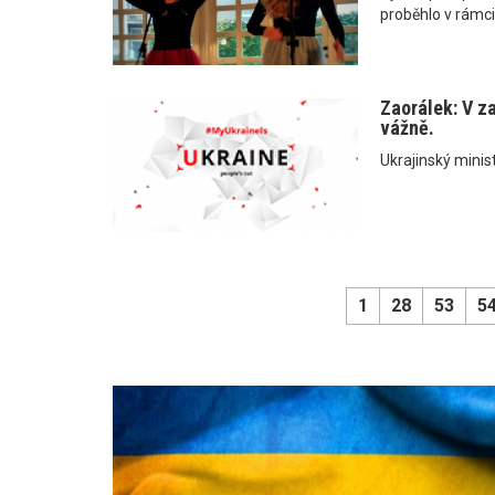
proběhlo v rámci
Zaorálek: V z
vážně.
Ukrajinský minist
1
28
53
5