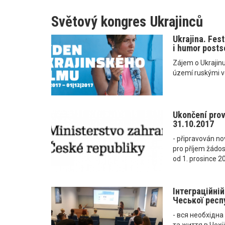
Světový kongres Ukrajinců
Ukrajina. Fes
i humor posts
Zájem o Ukrajinu 
území ruskými v
Ukončení pro
31.10.2017
- připravován n
pro příjem žádos
od 1. prosince 2
Інтеграційні
Чеської респу
- вся необхідн
та життя в Чехії