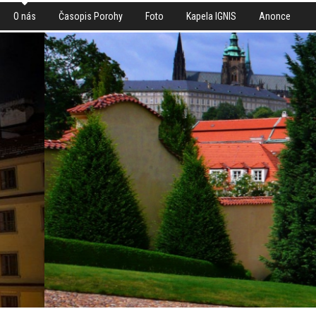
O nás
Časopis Porohy
Foto
Kapela IGNIS
Anonce