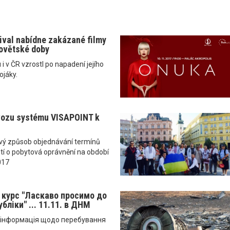
tival nabídne zakázané filmy
ovětské doby
i v ČR vzrostl po napadení jejího
ojáky.
vozu systému VISAPOINT k
ový způsob objednávání termínů
tí o pobytová oprávnění na období
017
й курс "Ласкаво просимо до
бліки" ... 11.11. в ДНМ
а інформація щодо перебування