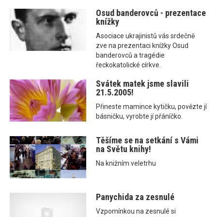
Osud banderovců - prezentace
knížky
Asociace ukrajinistů vás srdečně
zve na prezentaci knížky Osud
banderovců a tragédie
řeckokatolické církve.
Svátek matek jsme slavili
21.5.2005!
Přineste mamince kytičku, povězte jí
básničku, vyrobte jí přáníčko.
Těšíme se na setkání s Vámi
na Světu knihy!
Na knižním veletrhu
Panychida za zesnulé
Vzpomínkou na zesnulé si