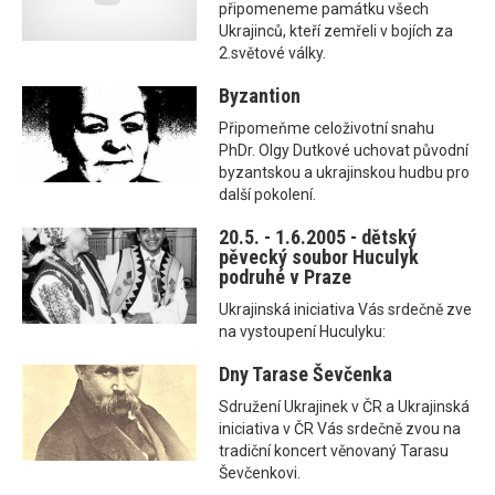
připomeneme památku všech
Ukrajinců, kteří zemřeli v bojích za
2.světové války.
Byzantion
Připomeňme celoživotní snahu
PhDr. Olgy Dutkové uchovat původní
byzantskou a ukrajinskou hudbu pro
další pokolení.
20.5. - 1.6.2005 - dětský
pěvecký soubor Huculyk
podruhé v Praze
Ukrajinská iniciativa Vás srdečně zve
na vystoupení Huculyku:
Dny Tarase Ševčenka
Sdružení Ukrajinek v ČR a Ukrajinská
iniciativa v ČR Vás srdečně zvou na
tradiční koncert věnovaný Tarasu
Ševčenkovi.