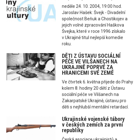
neděle 24. 10. 2004, 19:00 hod.
Jaroslav Hašek: Švejk - Divadelní
společnost Beňuk a Chostikojev a
jejich volné zpracování Haškova
Švejka, které v roce 1996 získalo
v Ukrajině titul nejlepší komedie
roku.
DĚTI Z ÚSTAVU SOCIÁLNÍ
PÉČE VE VILŠANECH NA
UKRAJINĚ POPRVÉ ZA
HRANICEMI SVÉ ZEMĚ
Ve čtvrtek 6. května přijede do Prahy
kolem 8. hodiny 20 dětí z Ústavu
sociální péče ve Vilšanech na
Zakarpatské Ukrajině, ústavu pro
děti s nejhlubší mentální retardací.
Ukrajinské vojenské tábory
v českých zemích za první
republiky
Česká asociace ukrajinistů a