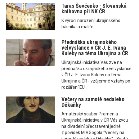
Taras Ševčenko - Slovanská
knihovna při NK ČR
K výročí narození ukrajinského
básníka a malíře.
Přednáška ukrajinského
velvyslance v ČR J. E. Ivana
Kuleby na téma Ukrajina a ČR
Ukrajinská iniciativa Vás zve na
přednášku ukrajinského velvyslance
v ČR J. E. Ivana Kuleby na téma
Ukrajina a ČR - vzájemné vztahy po
rozšíření EU...
Večery na samotě nedaleko
Děkaňky
Amatérský soubor Pramen a
Ukrajinská iniciativa v ČR Vás zvou
na divadelní představení jedné
z povídek M.V.Gogola "Večery na
samotě nedaleko Dikaňky" - Svatá