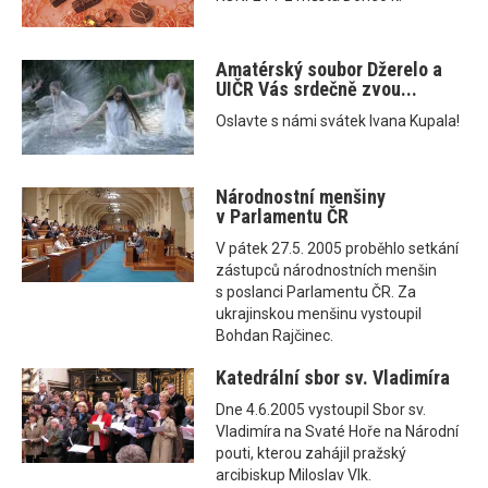
Amatérský soubor Džerelo a
UIČR Vás srdečně zvou...
Oslavte s námi svátek Ivana Kupala!
Národnostní menšiny
v Parlamentu ČR
V pátek 27.5. 2005 proběhlo setkání
zástupců národnostních menšin
s poslanci Parlamentu ČR. Za
ukrajinskou menšinu vystoupil
Bohdan Rajčinec.
Katedrální sbor sv. Vladimíra
Dne 4.6.2005 vystoupil Sbor sv.
Vladimíra na Svaté Hoře na Národní
pouti, kterou zahájil pražský
arcibiskup Miloslav Vlk.