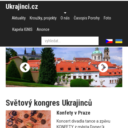
Ukrajinci.cz
Aktuality
Kroužky, projekty
O nás
Časopis Porohy
Foto
Kapela IGNIS
Anonce
Světový kongres Ukrajinců
Konfety v Praze
Koncert divadla tance a zpěvu
KONFETY z města Donec´k.