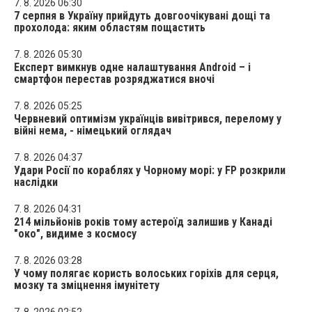
7. 8. 2026 06:30
7 серпня в Україну прийдуть довгоочікувані дощі та
прохолода: яким областям пощастить
7. 8. 2026 05:30
Експерт вимкнув одне налаштування Android – і
смартфон перестав розряджатися вночі
7. 8. 2026 05:25
Червневий оптимізм українців вивітрився, перелому у
війні нема, - німецький оглядач
7. 8. 2026 04:37
Удари Росії по кораблях у Чорному морі: у FP розкрили
наслідки
7. 8. 2026 04:31
214 мільйонів років тому астероїд залишив у Канаді
"око", видиме з космосу
7. 8. 2026 03:28
У чому полягає користь волоських горіхів для серця,
мозку та зміцнення імунітету
7. 8. 2026 02:52