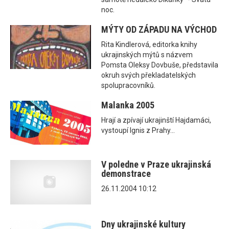
noc.
MÝTY OD ZÁPADU NA VÝCHOD
Rita Kindlerová, editorka knihy
ukrajinských mýtů s názvem
Pomsta Oleksy Dovbuše, představila
okruh svých překladatelských
spolupracovníků.
Malanka 2005
Hrají a zpívají ukrajinští Hajdamáci,
vystoupí Ignis z Prahy...
V poledne v Praze ukrajinská
demonstrace
26.11.2004 10:12
Dny ukrajinské kultury