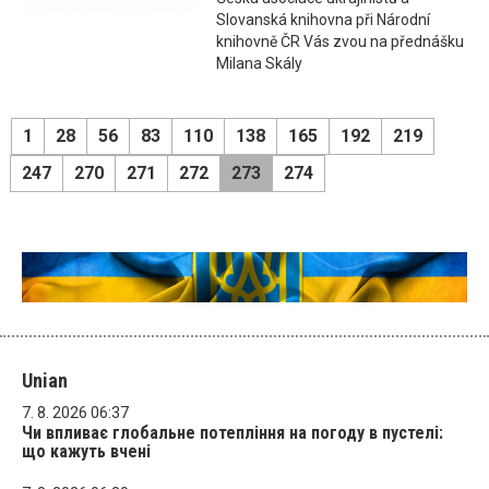
Slovanská knihovna při Národní
knihovně ČR Vás zvou na přednášku
Milana Skály
1
28
56
83
110
138
165
192
219
247
270
271
272
273
274
Unian
7. 8. 2026 06:37
Чи впливає глобальне потепління на погоду в пустелі:
що кажуть вчені