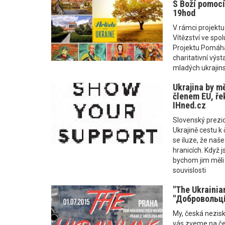
S Boží pomocí 
19hod
V rámci projektu
Vítězství ve spol
Projektu Pomáh
charitativní výs
mladých ukrajins
Ukrajina by mě
členem EU, řek
IHned.cz
Slovenský prezid
Ukrajině cestu k 
se iluze, že naš
hranicích. Když j
bychom jim měli 
souvislosti
"The Ukrainia
"Добровольці 
My, česká nezis
vás zveme na če