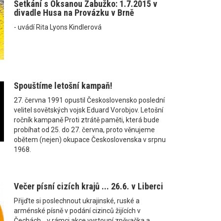
Setkání s Oksanou Zabužko: 1.7.2015 v
divadle Husa na Provázku v Brně
- uvádí Rita Lyons Kindlerová
Spouštíme letošní kampaň!
27. června 1991 opustil Československo poslední
velitel sovětských vojsk Eduard Vorobjov. Letošní
ročník kampaně Proti ztrátě paměti, která bude
probíhat od 25. do 27. června, proto věnujeme
obětem (nejen) okupace Československa v srpnu
1968.
Večer písní cizích krajů ... 26.6. v Liberci
Přijďte si poslechnout ukrajinské, ruské a
arménské písně v podání cizinců žijících v
Čechách....v rámci akce vystoupí zpěvačka a