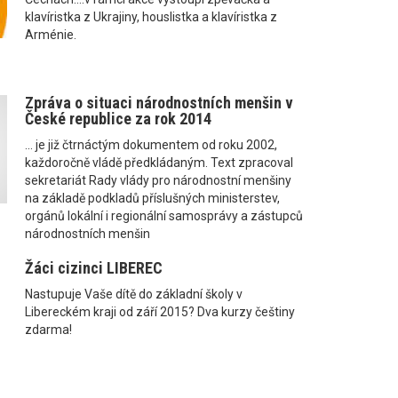
klavíristka z Ukrajiny, houslistka a klavíristka z
Arménie.
Zpráva o situaci národnostních menšin v
České republice za rok 2014
... je již čtrnáctým dokumentem od roku 2002,
každoročně vládě předkládaným. Text zpracoval
sekretariát Rady vlády pro národnostní menšiny
na základě podkladů příslušných ministerstev,
orgánů lokální i regionální samosprávy a zástupců
národnostních menšin
Žáci cizinci LIBEREC
Nastupuje Vaše dítě do základní školy v
Libereckém kraji od září 2015? Dva kurzy češtiny
zdarma!