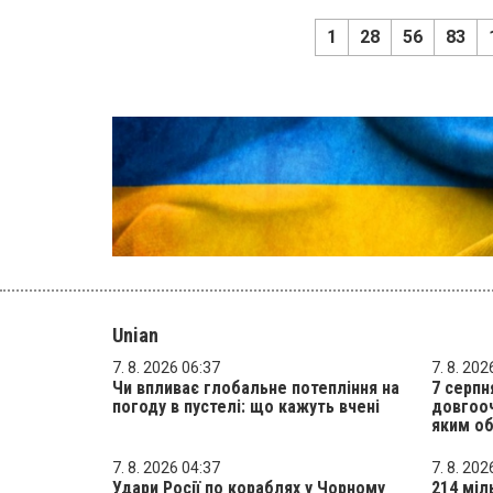
1
28
56
83
Unian
7. 8. 2026 06:37
7. 8. 202
Чи впливає глобальне потепління на
7 серпн
погоду в пустелі: що кажуть вчені
довгооч
яким о
7. 8. 2026 04:37
7. 8. 202
Удари Росії по кораблях у Чорному
214 міл