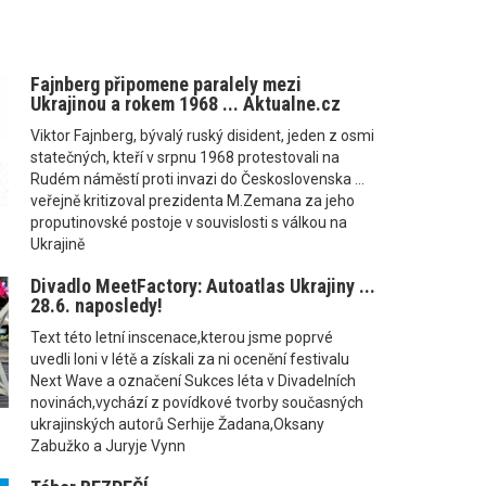
Fajnberg připomene paralely mezi
Ukrajinou a rokem 1968 ... Aktualne.cz
Viktor Fajnberg, bývalý ruský disident, jeden z osmi
statečných, kteří v srpnu 1968 protestovali na
Rudém náměstí proti invazi do Československa ...
veřejně kritizoval prezidenta M.Zemana za jeho
proputinovské postoje v souvislosti s válkou na
Ukrajině
Divadlo MeetFactory: Autoatlas Ukrajiny ...
28.6. naposledy!
Text této letní inscenace,kterou jsme poprvé
uvedli loni v létě a získali za ni ocenění festivalu
Next Wave a označení Sukces léta v Divadelních
novinách,vychází z povídkové tvorby současných
ukrajinských autorů Serhije Žadana,Oksany
Zabužko a Juryje Vynn