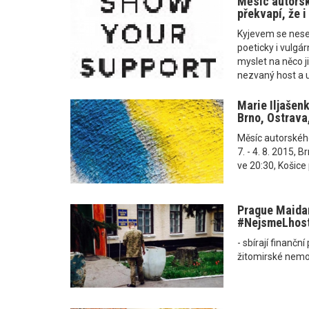
Měsíc autorsk
překvapí, že 
Kyjevem se nese v
poeticky i vulgá
myslet na něco ji
nezvaný host a um
Marie Iljašen
Brno, Ostrava
Měsíc autorského č
7. - 4. 8. 2015, B
ve 20:30, Košice p
Prague Maidan
‪#‎NejsmeLhost
- sbírají finančn
žitomirské nemo