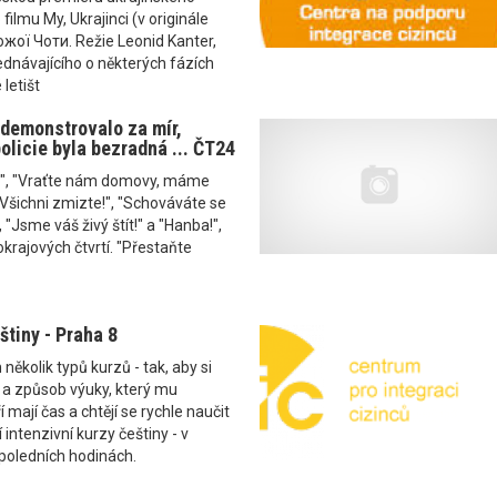
ilmu My, Ukrajinci (v originále
ої Чоти. Režie Leonid Kanter,
jednávajícího o některých fázích
letišt
demonstrovalo za mír,
olicie byla bezradná ... ČT24
!", "Vraťte nám domovy, máme
"Všichni zmizte!", "Schováváte se
 "Jsme váš živý štít!" a "Hanba!",
okrajových čtvrtí. "Přestaňte
štiny - Praha 8
kolik typů kurzů - tak, aby si
 a způsob výuky, který mu
í mají čas a chtějí se rychle naučit
jí intenzivní kurzy češtiny - v
poledních hodinách.