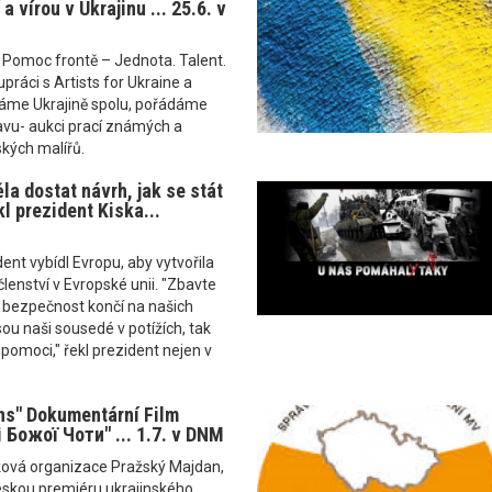
a vírou v Ukrajinu ... 25.6. v
 Pomoc frontě – Jednota. Talent.
upráci s Artists for Ukraine a
áme Ukrajině spolu, pořádáme
tavu- aukci prací známých a
kých malířů.
la dostat návrh, jak se stát
l prezident Kiska...
ent vybídl Evropu, aby vytvořila
členství v Evropské unii. "Zbavte
e bezpečnost končí na našich
sou naši sousedé v potížích, tak
pomoci," řekl prezident nejen v
ns" Dokumentární Film
Божої Чоти" ... 1.7. v DNM
ková organizace Pražský Majdan,
skou premiéru ukrajinského