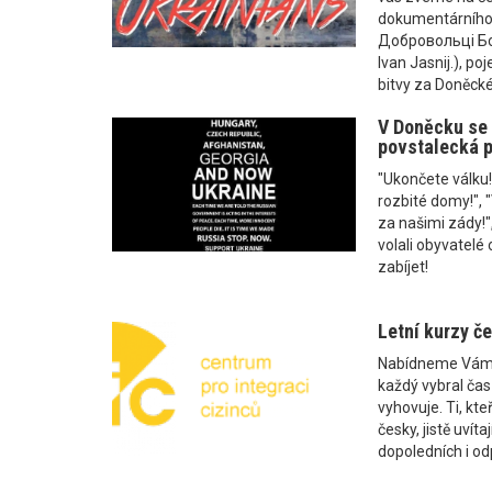
dokumentárního f
Добровольці Бож
Ivan Jasnij.), po
bitvy za Doněcké 
V Doněcku se 
povstalecká p
"Ukončete válku
rozbité domy!", 
za našimi zády!",
volali obyvatelé 
zabíjet!
Letní kurzy če
Nabídneme Vám ně
každý vybral čas
vyhovuje. Ti, kteř
česky, jistě uvíta
dopoledních i od