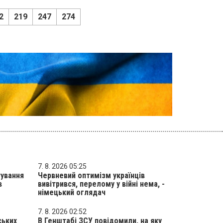
2
219
247
274
7. 8. 2026 05:25
тування
Червневий оптимізм українців
в
вивітрився, перелому у війні нема, -
німецький оглядач
7. 8. 2026 02:52
ських
В Генштабі ЗСУ повідомили, на яку