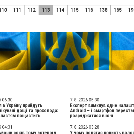
110
111
112
113
114
115
116
138
165
19
6 06:30
7. 8. 2026 05:30
я в Україну прийдуть
Експерт вимкнув одне налаш
ікувані дощі та прохолода:
Android – і смартфон переста
бластям пощастить
розряджатися вночі
6 04:31
7. 8. 2026 03:28
ьйонів років тому астероїд
У чому полягає користь воло