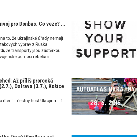
nvoj pro Donbas. Co veze? ...
na to, že ukrajinské úřady nemají
takových výprav z Ruska
rdí, že transporty jsou zástěrkou
 vojenské pomoci rebelům.
hed: Až příliš prorocká
(2.7.), Ostrava (3.7.), Košice
tení ... čestný host Ukrajina ... 1.