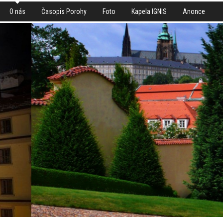
O nás
Časopis Porohy
Foto
Kapela IGNIS
Anonce