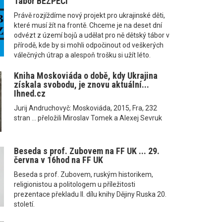
Tábor BEZPEČÍ
Právě rozjíždíme nový projekt pro ukrajinské děti,
které musí žít na frontě. Chceme je na deset dní
odvézt z území bojů a udělat pro ně dětský tábor v
přírodě, kde by si mohli odpočinout od veškerých
válečných útrap a alespoň trošku si užít léto.
Kniha Moskoviáda o době, kdy Ukrajina
získala svobodu, je znovu aktuální...
Ihned.cz
Jurij Andruchovyč: Moskoviáda, 2015, Fra, 232
stran ... přeložili Miroslav Tomek a Alexej Sevruk
Beseda s prof. Zubovem na FF UK ... 29.
června v 16hod na FF UK
Beseda s prof. Zubovem, ruským historikem,
religionistou a politologem u příležitosti
prezentace překladu II. dílu knihy Dějiny Ruska 20.
století.