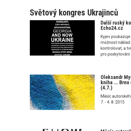
Světový kongres Ukrajinců
Další ruský ko
Echo24.cz
Kyjev poukazuje 
možnost náklad 
kontrolovat, a tv
pro poskytování
Oleksandr Myc
kniha ... Brno 
(4.7.)
Měsíc autorského č
7. - 4. 8. 2015