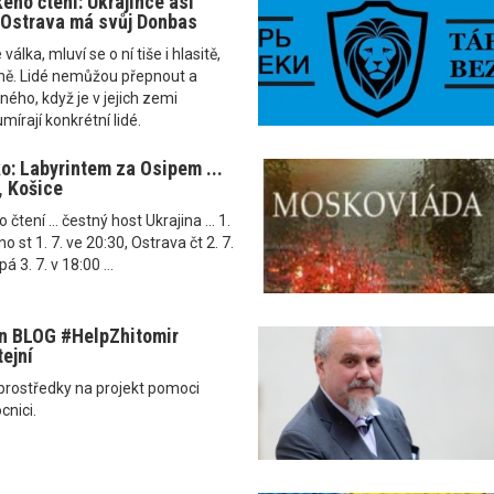
ého čtení: Ukrajince asi
i Ostrava má svůj Donbas
álka, mluví se o ní tiše i hlasitě,
rně. Lidé nemůžou přepnout a
ného, když je v jejich zemi
írají konkrétní lidé.
ko: Labyrintem za Osipem ...
, Košice
tení ... čestný host Ukrajina ... 1.
rno st 1. 7. ve 20:30, Ostrava čt 2. 7.
á 3. 7. v 18:00 ...
 BLOG ‪#‎HelpZhitomir‬
ejní‬
í prostředky na projekt pomoci
cnici.