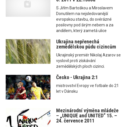
S Jiřím Bartoškou a Miroslavem
Donutilem na nejsledovanější
evropskou stavbu, do svérázné
posilovny pod širým nebem a za
andělem, který zametá ulice
Ukrajina nepřenechá
zemědělskou půdu cizincům
Ukrajinský premiér Nikolaj Azarov se
vyslovil proti získávání
zemědělských ploch cizinci.
Česko - Ukrajina 2:1
mistrovství Evropy ve fotbale do 21
let v Dánsku
Mezinárodní výměna mládeže
– „UNIQUE and UNITED“ 15. –
24. července 2011