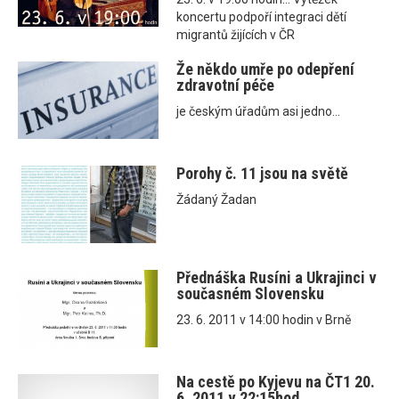
koncertu podpoří integraci dětí
migrantů žijících v ČR
Že někdo umře po odepření
zdravotní péče
je českým úřadům asi jedno...
Porohy č. 11 jsou na světě
Žádaný Žadan
Přednáška Rusíni a Ukrajinci v
současném Slovensku
23. 6. 2011 v 14:00 hodin v Brně
Na cestě po Kyjevu na ČT1 20.
6. 2011 v 22:15hod