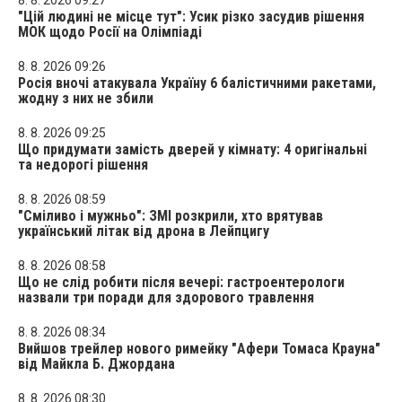
8. 8. 2026 09:27
"Цій людині не місце тут": Усик різко засудив рішення
МОК щодо Росії на Олімпіаді
8. 8. 2026 09:26
Росія вночі атакувала Україну 6 балістичними ракетами,
жодну з них не збили
8. 8. 2026 09:25
Що придумати замість дверей у кімнату: 4 оригінальні
та недорогі рішення
8. 8. 2026 08:59
"Сміливо і мужньо": ЗМІ розкрили, хто врятував
український літак від дрона в Лейпцигу
8. 8. 2026 08:58
Що не слід робити після вечері: гастроентерологи
назвали три поради для здорового травлення
8. 8. 2026 08:34
Вийшов трейлер нового римейку "Афери Томаса Крауна"
від Майкла Б. Джордана
8. 8. 2026 08:30