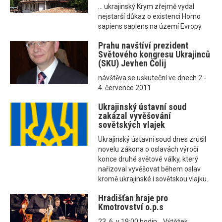
... ukrajinský Krym zřejmě vydal
nejstarší důkaz o existenci Homo
sapiens sapiens na území Evropy.
Prahu navštíví prezident
Světového kongresu Ukrajinců
(SKU) Jevhen Čolij
návštěva se uskuteční ve dnech 2.-
4. července 2011
Ukrajinský ústavní soud
zakázal vyvěšování
sovětských vlajek
Ukrajinský ústavní soud dnes zrušil
novelu zákona o oslavách výročí
konce druhé světové války, který
nařizoval vyvěšovat během oslav
kromě ukrajinské i sovětskou vlajku.
Hradišťan hraje pro
Kmotrovství o.p.s
23. 6. v 19:00 hodin... Výtěžek