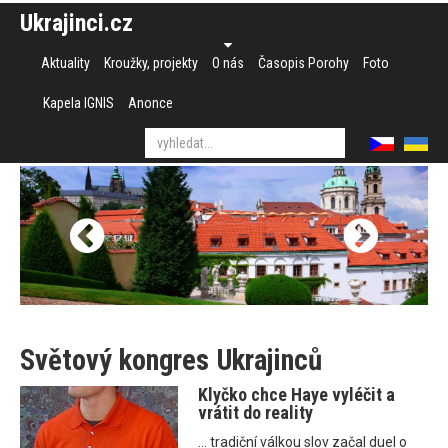
Ukrajinci.cz
Aktuality
Kroužky, projekty
O nás
Časopis Porohy
Foto
Kapela IGNIS
Anonce
Světový kongres Ukrajinců
Klyčko chce Haye vyléčit a
vrátit do reality
... tradiční válkou slov začal duel o