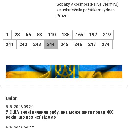
Sobaky v kosmosi (Psi ve vesmíru)
se uskutečnila počátkem týdne v
Praze.
1
28
56
83
110
138
165
192
219
241
242
243
244
245
246
247
274
Unian
8. 8. 2026 09:30
У США вчені виявили рибу, яка може жити понад 400
років: що про неї відомо