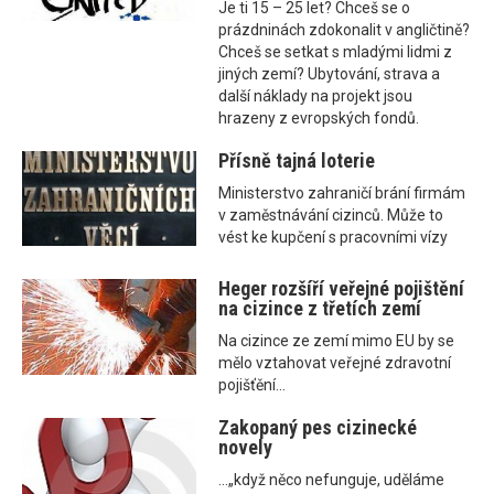
Je ti 15 – 25 let? Chceš se o
prázdninách zdokonalit v angličtině?
Chceš se setkat s mladými lidmi z
jiných zemí? Ubytování, strava a
další náklady na projekt jsou
hrazeny z evropských fondů.
Přísně tajná loterie
Ministerstvo zahraničí brání firmám
v zaměstnávání cizinců. Může to
vést ke kupčení s pracovními vízy
Heger rozšíří veřejné pojištění
na cizince z třetích zemí
Na cizince ze zemí mimo EU by se
mělo vztahovat veřejné zdravotní
pojišťění...
Zakopaný pes cizinecké
novely
...„když něco nefunguje, uděláme