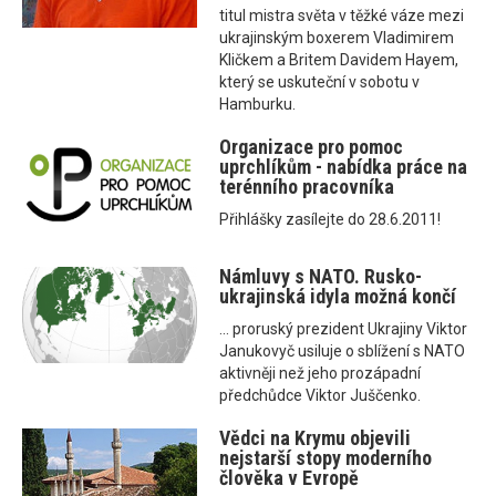
titul mistra světa v těžké váze mezi
ukrajinským boxerem Vladimirem
Kličkem a Britem Davidem Hayem,
který se uskuteční v sobotu v
Hamburku.
Organizace pro pomoc
uprchlíkům - nabídka práce na
terénního pracovníka
Přihlášky zasílejte do 28.6.2011!
Námluvy s NATO. Rusko-
ukrajinská idyla možná končí
... proruský prezident Ukrajiny Viktor
Janukovyč usiluje o sblížení s NATO
aktivněji než jeho prozápadní
předchůdce Viktor Juščenko.
Vědci na Krymu objevili
nejstarší stopy moderního
člověka v Evropě