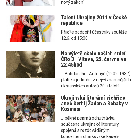
nový zákon"
Talent Ukrajiny 2011 v České
republice
Přijďte podpořit účastníky soutěže
12.6. od 15:00
Na výletě okolo našich srdcí ...
ČRo 3 - Vltava, 25. června ve
22.45hod
... Bohdan Ihor Antonyč (1909-1937)
platí za jednoho z nejvýznamnějších
ukrajinských autorů 20. století.
Ukrajinská literární vichřice
aneb Serhij Žadan a Sobaky v
Kosmosi
... pěkně peprná ochutnávka
současné ukrajinské literatury
spojená s rozdováděným
koncertem charkovské kapely