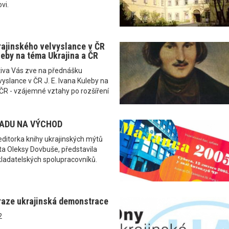
vi.
ajinského velvyslance v ČR
leby na téma Ukrajina a ČR
ativa Vás zve na přednášku
vyslance v ČR J. E. Ivana Kuleby na
ČR - vzájemné vztahy po rozšíření
ADU NA VÝCHOD
 editorka knihy ukrajinských mýtů
 Oleksy Dovbuše, představila
kladatelských spolupracovníků.
raze ukrajinská demonstrace
2