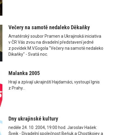
Večery na samotě nedaleko Děkaňky
Amatérský soubor Pramen a Ukrajinská iniciativa
v ČR Vás zvou na divadelní představení jedné
z povídek M.V.Gogola "Večery na samotě nedaleko
Dikaňky" - Svatá noc.
Malanka 2005
Hrají a zpívají ukrajinští Hajdamáci, vystoupí Ignis
z Prahy...
Dny ukrajinské kultury
neděle 24. 10. 2004, 19:00 hod. Jaroslav Hašek:
Švejk - Divadelní společnost Beňuk a Chostikojev a