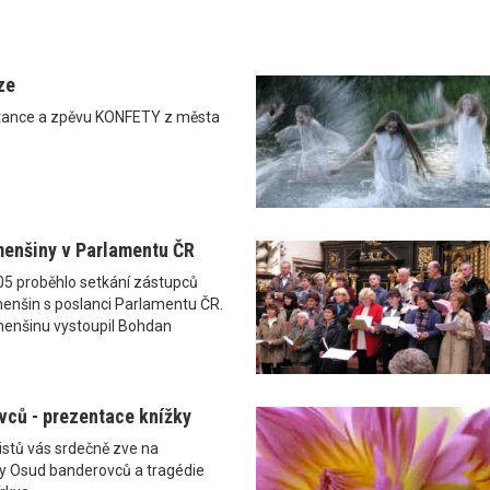
ze
 tance a zpěvu KONFETY z města
menšiny v Parlamentu ČR
05 proběhlo setkání zástupců
enšin s poslanci Parlamentu ČR.
menšinu vystoupil Bohdan
ců - prezentace knížky
istů vás srdečně zve na
ky Osud banderovců a tragédie