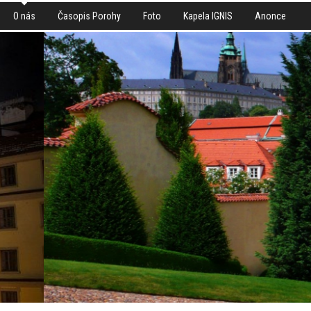
O nás
Časopis Porohy
Foto
Kapela IGNIS
Anonce