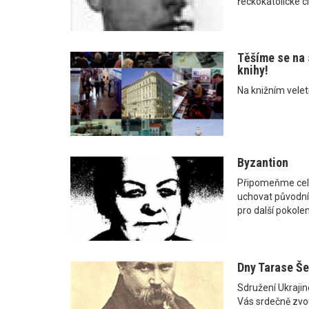
řeckokatolické cí
Těšíme se na 
knihy!
Na knižním vele
Byzantion
Připomeňme celo
uchovat původní
pro další pokolen
Dny Tarase Š
Sdružení Ukrajine
Vás srdečně zvo