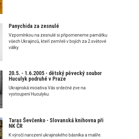
Panychida za zesnulé
Vzpomínkou na zesnulé si připomeneme památku
všech Ukrajinců, kteří zemřeli v bojích za 2.světové
války.
20.5. - 1.6.2005 - dětský pěvecký soubor
Huculyk podruhé v Praze
Ukrajinská iniciativa Vás srdečně zve na
vystoupení Huculyku:
Taras Ševčenko - Slovanská knihovna při
NK ČR
K výročí narození ukrajinského básníka a malíře.