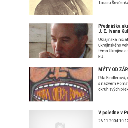
Tarasu Ševčenko
Přednáška ukr
J. E. Ivana Ku
Ukrajinská inici
ukrajinského vel
téma Ukrajina a 
EU...
MÝTY OD ZÁP
Rita Kindlerová,
s názvem Pomsta
okruh svých pře
V poledne v P
26.11.2004 10:1