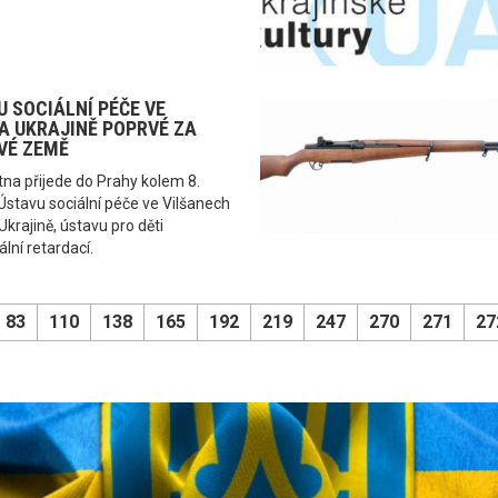
U SOCIÁLNÍ PÉČE VE
A UKRAJINĚ POPRVÉ ZA
VÉ ZEMĚ
ětna přijede do Prahy kolem 8.
 Ústavu sociální péče ve Vilšanech
krajině, ústavu pro děti
lní retardací.
83
110
138
165
192
219
247
270
271
27