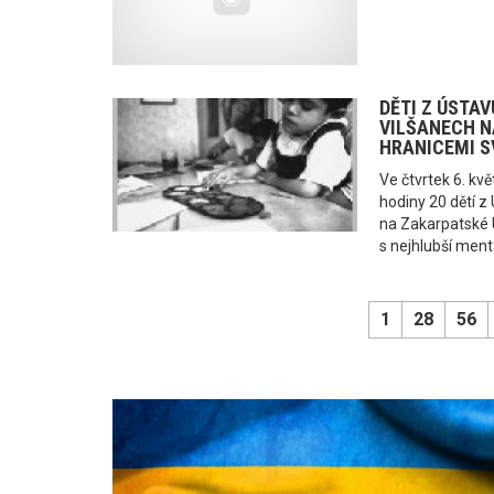
DĚTI Z ÚSTAV
VILŠANECH N
HRANICEMI S
Ve čtvrtek 6. kv
hodiny 20 dětí z
na Zakarpatské U
s nejhlubší mentá
1
28
56