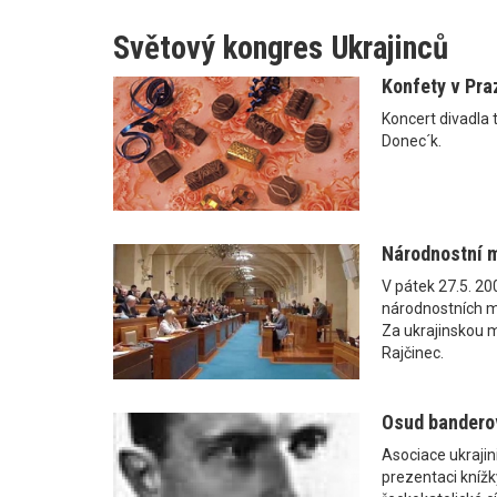
Světový kongres Ukrajinců
Konfety v Pra
Koncert divadla
Donec´k.
Národnostní 
V pátek 27.5. 20
národnostních m
Za ukrajinskou 
Rajčinec.
Osud banderov
Asociace ukrajin
prezentaci kníž