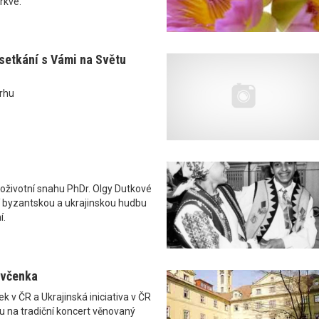
rkve.
setkání s Vámi na Světu
trhu
životní snahu PhDr. Olgy Dutkové
 byzantskou a ukrajinskou hudbu
í.
evčenka
k v ČR a Ukrajinská iniciativa v ČR
u na tradiční koncert věnovaný