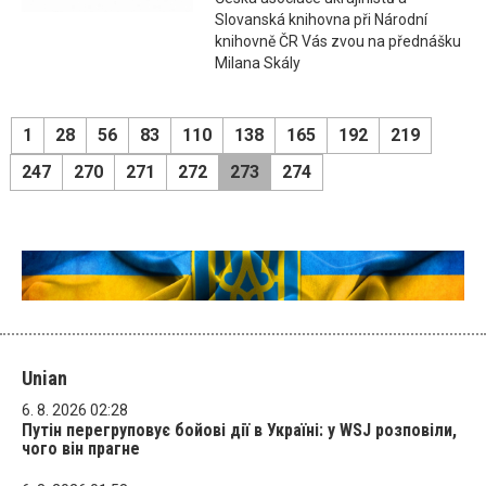
Slovanská knihovna při Národní
knihovně ČR Vás zvou na přednášku
Milana Skály
1
28
56
83
110
138
165
192
219
247
270
271
272
273
274
Unian
6. 8. 2026 02:28
Путін перегруповує бойові дії в Україні: у WSJ розповіли,
чого він прагне