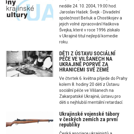
neděle 24. 10. 2004, 19:00 hod.
Jaroslav Hašek: Švejk - Divadelní
společnost Beňuk a Chostikojev a
jejich volné zpracování Haškova
Švejka, které v roce 1996 získalo
v Ukrajině titul nejlepší komedie
roku.
DĚTI Z ÚSTAVU SOCIÁLNÍ
PÉČE VE VILŠANECH NA
UKRAJINĚ POPRVÉ ZA
HRANICEMI SVÉ ZEMĚ
Ve čtvrtek 6. května přijede do Prahy
kolem 8. hodiny 20 dětí z Ústavu
sociální péče ve Vilšanech na
Zakarpatské Ukrajině, ústavu pro
děti s nejhlubší mentální retardací.
Ukrajinské vojenské tábory
v českých zemích za první
republiky
Česká asociace ukrajinistů a