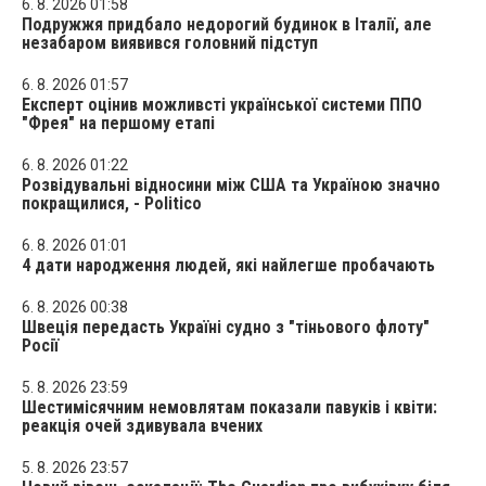
6. 8. 2026 01:58
Подружжя придбало недорогий будинок в Італії, але
незабаром виявився головний підступ
6. 8. 2026 01:57
Експерт оцінив можливсті української системи ППО
"Фрея" на першому етапі
6. 8. 2026 01:22
Розвідувальні відносини між США та Україною значно
покращилися, - Politico
6. 8. 2026 01:01
4 дати народження людей, які найлегше пробачають
6. 8. 2026 00:38
Швеція передасть Україні судно з "тіньового флоту"
Росії
5. 8. 2026 23:59
Шестимісячним немовлятам показали павуків і квіти:
реакція очей здивувала вчених
5. 8. 2026 23:57