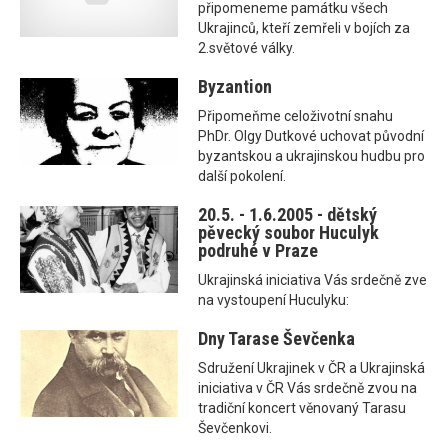
připomeneme památku všech
Ukrajinců, kteří zemřeli v bojích za
2.světové války.
Byzantion
Připomeňme celoživotní snahu
PhDr. Olgy Dutkové uchovat původní
byzantskou a ukrajinskou hudbu pro
další pokolení.
20.5. - 1.6.2005 - dětský
pěvecký soubor Huculyk
podruhé v Praze
Ukrajinská iniciativa Vás srdečně zve
na vystoupení Huculyku:
Dny Tarase Ševčenka
Sdružení Ukrajinek v ČR a Ukrajinská
iniciativa v ČR Vás srdečně zvou na
tradiční koncert věnovaný Tarasu
Ševčenkovi.