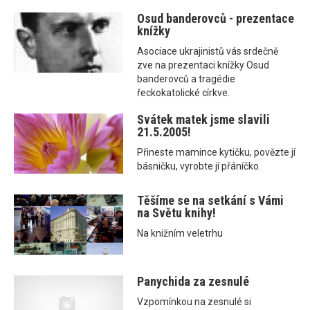
Osud banderovců - prezentace
knížky
Asociace ukrajinistů vás srdečně
zve na prezentaci knížky Osud
banderovců a tragédie
řeckokatolické církve.
Svátek matek jsme slavili
21.5.2005!
Přineste mamince kytičku, povězte jí
básničku, vyrobte jí přáníčko.
Těšíme se na setkání s Vámi
na Světu knihy!
Na knižním veletrhu
Panychida za zesnulé
Vzpomínkou na zesnulé si