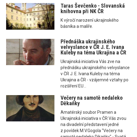
Taras Ševčenko - Slovanská
knihovna při NK ČR
K výročí narození ukrajinského
básníka a malíře.
Přednáška ukrajinského
velvyslance v ČR J. E. Ivana
Kuleby na téma Ukrajina a ČR
Ukrajinská iniciativa Vás zve na
přednášku ukrajinského velvyslance
v ČR J. E. Ivana Kuleby na téma
Ukrajina a ČR - vzájemné vztahy po
rozšíření EU...
Večery na samotě nedaleko
Děkaňky
Amatérský soubor Pramen a
Ukrajinská iniciativa v ČR Vás zvou
na divadelní představení jedné
z povídek M.V.Gogola "Večery na
samotě nedaleko Dikaňky" - Svatá