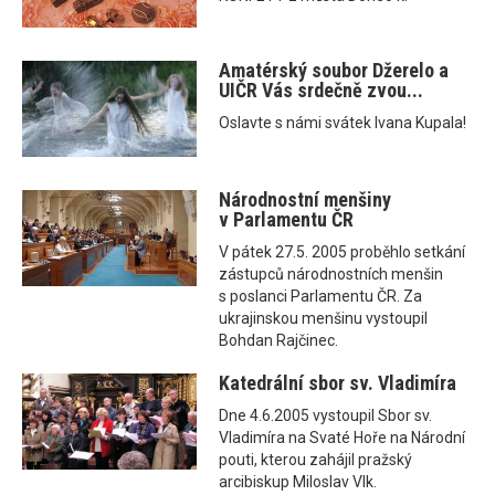
Amatérský soubor Džerelo a
UIČR Vás srdečně zvou...
Oslavte s námi svátek Ivana Kupala!
Národnostní menšiny
v Parlamentu ČR
V pátek 27.5. 2005 proběhlo setkání
zástupců národnostních menšin
s poslanci Parlamentu ČR. Za
ukrajinskou menšinu vystoupil
Bohdan Rajčinec.
Katedrální sbor sv. Vladimíra
Dne 4.6.2005 vystoupil Sbor sv.
Vladimíra na Svaté Hoře na Národní
pouti, kterou zahájil pražský
arcibiskup Miloslav Vlk.