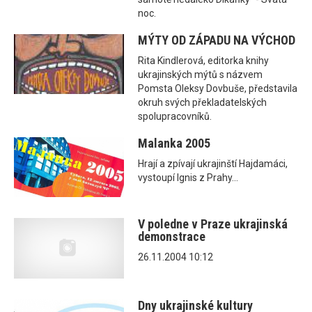
noc.
MÝTY OD ZÁPADU NA VÝCHOD
Rita Kindlerová, editorka knihy
ukrajinských mýtů s názvem
Pomsta Oleksy Dovbuše, představila
okruh svých překladatelských
spolupracovníků.
Malanka 2005
Hrají a zpívají ukrajinští Hajdamáci,
vystoupí Ignis z Prahy...
V poledne v Praze ukrajinská
demonstrace
26.11.2004 10:12
Dny ukrajinské kultury