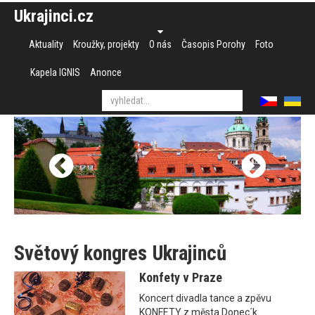
Ukrajinci.cz
Aktuality
Kroužky, projekty
O nás
Časopis Porohy
Foto
Kapela IGNIS
Anonce
Světový kongres Ukrajinců
Konfety v Praze
Koncert divadla tance a zpěvu
KONFETY z města Donec´k.