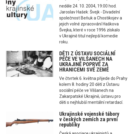
neděle 24. 10. 2004, 19:00 hod.
Jaroslav Hašek: Švejk - Divadelní
společnost Beňuk a Chostikojev a
jejich volné zpracování Haškova
Švejka, které v roce 1996 získalo
v Ukrajině titul nejlepší komedie
roku.
DĚTI Z ÚSTAVU SOCIÁLNÍ
PÉČE VE VILŠANECH NA
UKRAJINĚ POPRVÉ ZA
HRANICEMI SVÉ ZEMĚ
Ve čtvrtek 6. května přijede do Prahy
kolem 8. hodiny 20 dětí z Ústavu
sociální péče ve Vilšanech na
Zakarpatské Ukrajině, ústavu pro
děti s nejhlubší mentální retardací.
Ukrajinské vojenské tábory
v českých zemích za první
republiky
Česká asociace ukrajinistů a