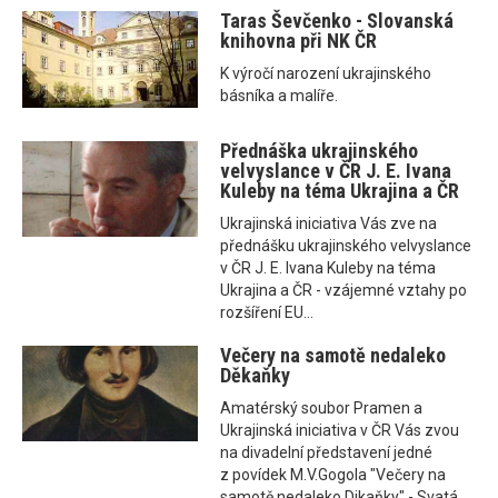
Taras Ševčenko - Slovanská
knihovna při NK ČR
K výročí narození ukrajinského
básníka a malíře.
Přednáška ukrajinského
velvyslance v ČR J. E. Ivana
Kuleby na téma Ukrajina a ČR
Ukrajinská iniciativa Vás zve na
přednášku ukrajinského velvyslance
v ČR J. E. Ivana Kuleby na téma
Ukrajina a ČR - vzájemné vztahy po
rozšíření EU...
Večery na samotě nedaleko
Děkaňky
Amatérský soubor Pramen a
Ukrajinská iniciativa v ČR Vás zvou
na divadelní představení jedné
z povídek M.V.Gogola "Večery na
samotě nedaleko Dikaňky" - Svatá