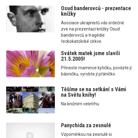
Osud banderovců - prezentace
knížky
Asociace ukrajinistů vás srdečně
zve na prezentaci knížky Osud
banderovců a tragédie
řeckokatolické církve.
Svátek matek jsme slavili
21.5.2005!
Přineste mamince kytičku, povězte jí
básničku, vyrobte jí přáníčko.
Těšíme se na setkání s Vámi
na Světu knihy!
Na knižním veletrhu
Panychida za zesnulé
Vzpomínkou na zesnulé si