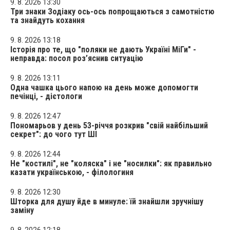
9. 8. 2026 13:30
Три знаки Зодіаку ось-ось попрощаються з самотністю
та знайдуть кохання
9. 8. 2026 13:18
Історія про те, що "поляки не дають Україні МіГи" -
неправда: посол роз’яснив ситуацію
9. 8. 2026 13:11
Одна чашка цього напою на день може допомогти
печінці, - дієтологи
9. 8. 2026 12:47
Пономарьов у день 53-річчя розкрив "свій найбільший
секрет": до чого тут ШІ
9. 8. 2026 12:44
Не "костилі", не "коляска" і не "носилки": як правильно
казати українською, - філологиня
9. 8. 2026 12:30
Шторка для душу йде в минуле: їй знайшли зручнішу
заміну
9. 8. 2026 12:18