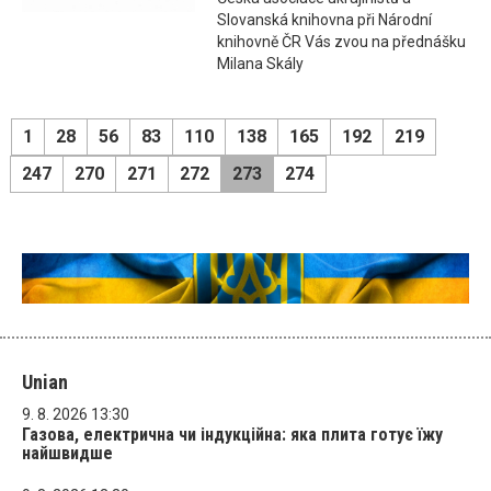
Slovanská knihovna při Národní
knihovně ČR Vás zvou na přednášku
Milana Skály
1
28
56
83
110
138
165
192
219
247
270
271
272
273
274
Unian
9. 8. 2026 13:30
Газова, електрична чи індукційна: яка плита готує їжу
найшвидше