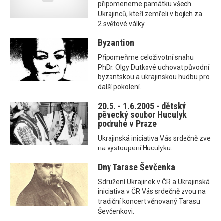
připomeneme památku všech
Ukrajinců, kteří zemřeli v bojích za
2.světové války.
Byzantion
Připomeňme celoživotní snahu
PhDr. Olgy Dutkové uchovat původní
byzantskou a ukrajinskou hudbu pro
další pokolení.
20.5. - 1.6.2005 - dětský
pěvecký soubor Huculyk
podruhé v Praze
Ukrajinská iniciativa Vás srdečně zve
na vystoupení Huculyku:
Dny Tarase Ševčenka
Sdružení Ukrajinek v ČR a Ukrajinská
iniciativa v ČR Vás srdečně zvou na
tradiční koncert věnovaný Tarasu
Ševčenkovi.