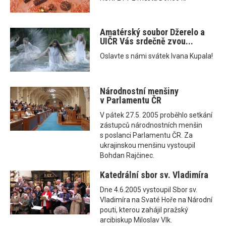
Amatérský soubor Džerelo a
UIČR Vás srdečně zvou...
Oslavte s námi svátek Ivana Kupala!
Národnostní menšiny
v Parlamentu ČR
V pátek 27.5. 2005 proběhlo setkání
zástupců národnostních menšin
s poslanci Parlamentu ČR. Za
ukrajinskou menšinu vystoupil
Bohdan Rajčinec.
Katedrální sbor sv. Vladimíra
Dne 4.6.2005 vystoupil Sbor sv.
Vladimíra na Svaté Hoře na Národní
pouti, kterou zahájil pražský
arcibiskup Miloslav Vlk.