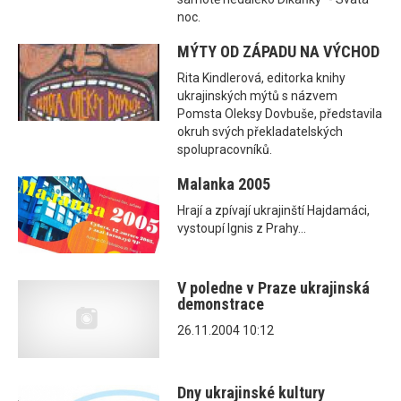
noc.
MÝTY OD ZÁPADU NA VÝCHOD
Rita Kindlerová, editorka knihy
ukrajinských mýtů s názvem
Pomsta Oleksy Dovbuše, představila
okruh svých překladatelských
spolupracovníků.
Malanka 2005
Hrají a zpívají ukrajinští Hajdamáci,
vystoupí Ignis z Prahy...
V poledne v Praze ukrajinská
demonstrace
26.11.2004 10:12
Dny ukrajinské kultury