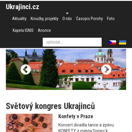
Ukrajinci.cz
Aktuality
Kroužky, projekty
O nás
Časopis Porohy
Foto
Kapela IGNIS
Anonce
Světový kongres Ukrajinců
Konfety v Praze
Koncert divadla tance a zpěvu
KONFETY z města Donec´k.