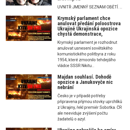
UVNITŘ JMENNÝ SEZNAM OBĚTÍ. ...
Krymský parlament chce
anulovat předání poloostrova
Ukrajině Ukrajinská opozice
chystá demonstrace,
Krymský parlament je rozhodnut
anulovat usnesení sovětského
komunistického politbyra z roku
1954, které zmocnilo tehdejšího
vládce SSSR Nikitu...
Majdan souhlasí. Dohodě
opozice a Janukovyče nic
nebrání
Česko je v případě potřeby
připravena přijmou stovky uprchlíků
z Ukrajiny, řekl premiér Sobotka. ČR
ale neeviduje zvýšení počtu
žadatelů o azyl.