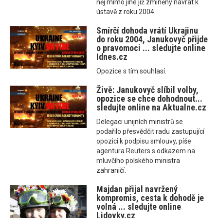
něj mimo jiné již zmíněný návrat k
ústavě z roku 2004.
Smírčí dohoda vrátí Ukrajinu
do roku 2004, Janukovyč přijde
o pravomoci ... sledujte online
Idnes.cz
Opozice s tím souhlasí.
Živě: Janukovyč slíbil volby,
opozice se chce dohodnout...
sledujte online na Aktualne.cz
Delegaci unijních ministrů se
podařilo přesvědčit radu zastupující
opozici k podpisu smlouvy, píše
agentura Reuters s odkazem na
mluvčího polského ministra
zahraničí.
Majdan přijal navržený
kompromis, cesta k dohodě je
volná ... sledujte online
Lidovky.cz