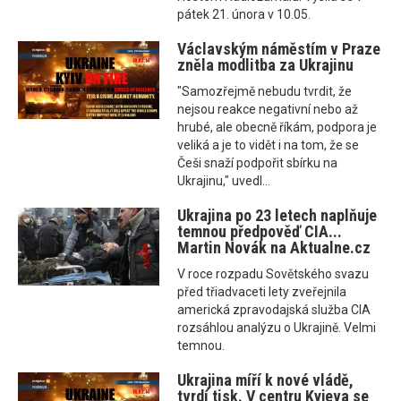
pátek 21. února v 10.05.
Václavským náměstím v Praze
zněla modlitba za Ukrajinu
"Samozřejmě nebudu tvrdit, že
nejsou reakce negativní nebo až
hrubé, ale obecně říkám, podpora je
veliká a je to vidět i na tom, že se
Češi snaží podpořit sbírku na
Ukrajinu," uvedl...
Ukrajina po 23 letech naplňuje
temnou předpověď CIA...
Martin Novák na Aktualne.cz
V roce rozpadu Sovětského svazu
před třiadvaceti lety zveřejnila
americká zpravodajská služba CIA
rozsáhlou analýzu o Ukrajině. Velmi
temnou.
Ukrajina míří k nové vládě,
tvrdí tisk. V centru Kyjeva se