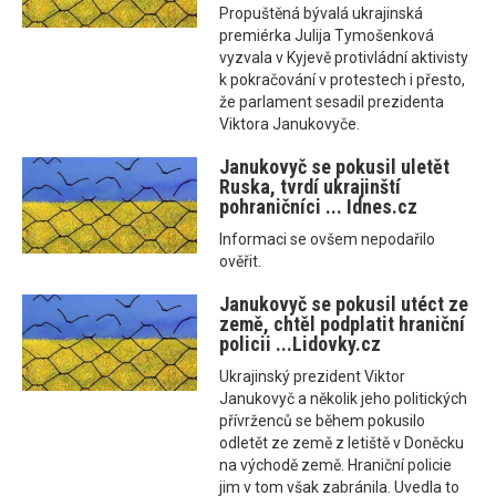
Propuštěná bývalá ukrajinská
premiérka Julija Tymošenková
vyzvala v Kyjevě protivládní aktivisty
k pokračování v protestech i přesto,
že parlament sesadil prezidenta
Viktora Janukovyče.
Janukovyč se pokusil uletět
Ruska, tvrdí ukrajinští
pohraničníci ... Idnes.cz
Informaci se ovšem nepodařilo
ověřit.
Janukovyč se pokusil utéct ze
země, chtěl podplatit hraniční
policii ...Lidovky.cz
Ukrajinský prezident Viktor
Janukovyč a několik jeho politických
přívrženců se během pokusilo
odletět ze země z letiště v Doněcku
na východě země. Hraniční policie
jim v tom však zabránila. Uvedla to