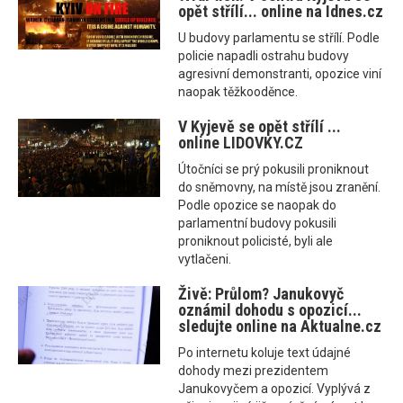
opět střílí... online na Idnes.cz
U budovy parlamentu se střílí. Podle
policie napadli ostrahu budovy
agresivní demonstranti, opozice viní
naopak těžkooděnce.
V Kyjevě se opět střílí ...
online LIDOVKY.CZ
Útočníci se prý pokusili proniknout
do sněmovny, na místě jsou zranění.
Podle opozice se naopak do
parlamentní budovy pokusili
proniknout policisté, byli ale
vytlačeni.
Živě: Průlom? Janukovyč
oznámil dohodu s opozicí...
sledujte online na Aktualne.cz
Po internetu koluje text údajné
dohody mezi prezidentem
Janukovyčem a opozicí. Vyplývá z