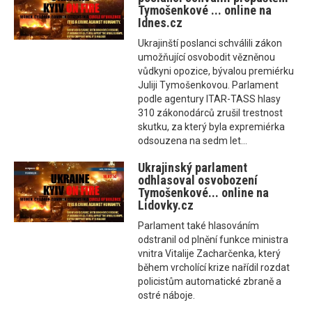
Tymošenkové ... online na
Idnes.cz
Ukrajinští poslanci schválili zákon
umožňující osvobodit vězněnou
vůdkyni opozice, bývalou premiérku
Juliji Tymošenkovou. Parlament
podle agentury ITAR-TASS hlasy
310 zákonodárců zrušil trestnost
skutku, za který byla expremiérka
odsouzena na sedm let...
Ukrajinský parlament
odhlasoval osvobození
Tymošenkové... online na
Lidovky.cz
Parlament také hlasováním
odstranil od plnění funkce ministra
vnitra Vitalije Zacharčenka, který
během vrcholící krize nařídil rozdat
policistům automatické zbraně a
ostré náboje.