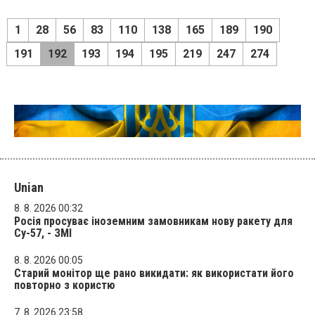
1
28
56
83
110
138
165
189
190
191
192
193
194
195
219
247
274
Unian
8. 8. 2026 00:32
Росія просуває іноземним замовникам нову ракету для
Су-57, - ЗМІ
8. 8. 2026 00:05
Старий монітор ще рано викидати: як використати його
повторно з користю
7. 8. 2026 23:58