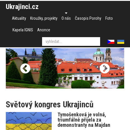
Ukrajinci.cz
Aktuality
Kroužky, projekty
O nás
Časopis Porohy
Foto
Kapela IGNIS
Anonce
Světový kongres Ukrajinců
Tymošenková je volná,
triumfálně přijela za
demonstranty na Majdan