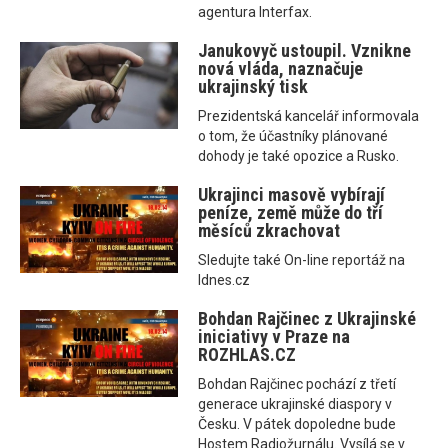
agentura Interfax.
Janukovyč ustoupil. Vznikne
nová vláda, naznačuje
ukrajinský tisk
Prezidentská kancelář informovala
o tom, že účastníky plánované
dohody je také opozice a Rusko.
Ukrajinci masově vybírají
peníze, země může do tří
měsíců zkrachovat
Sledujte také On-line reportáž na
Idnes.cz
Bohdan Rajčinec z Ukrajinské
iniciativy v Praze na
ROZHLAS.CZ
Bohdan Rajčinec pochází z třetí
generace ukrajinské diaspory v
Česku. V pátek dopoledne bude
Hostem Radiožurnálu. Vysílá se v