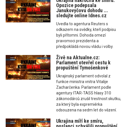
Ukrajina nakročila ke smíru.
Opozice podepsala
Janukovyčovu dohodu ...
sledujte online Idnes.cz
Uvedla to agentura Reuters s
odkazem na svědky, kteří podpisu
byli přítomni. Dohoda omezí
pravomoci prezidenta a
předpokládá novou vládu i volby.
Živě na Aktualne.cz:
Parlament otevřel cestu k
propuštění Tymošenkové
Ukrajinský parlament odvolal z
funkce ministra vnitra Vitalije
Zacharčenka. Parlament podle
agentury ITAR-TASS hlasy 310
zákonodárců zrušil trestnost skutku,
za který byla expremiérka
odsouzena na sedm let do vězení.
Ukrajina míří ke smíru,
poslanci schválili propuštění