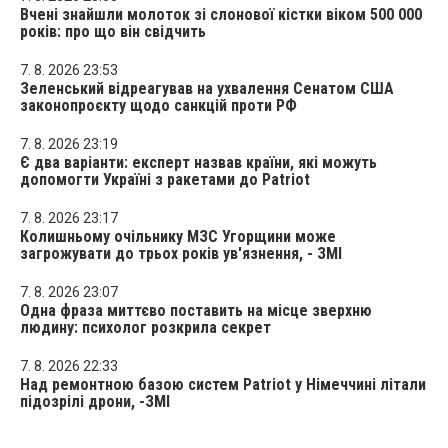
Вчені знайшли молоток зі слонової кістки віком 500 000
років: про що він свідчить
7. 8. 2026 23:53
Зеленський відреагував на ухвалення Сенатом США
законопроєкту щодо санкцій проти РФ
7. 8. 2026 23:19
Є два варіанти: експерт назвав країни, які можуть
допомогти Україні з ракетами до Patriot
7. 8. 2026 23:17
Колишньому очільнику МЗС Угорщини може
загрожувати до трьох років ув'язнення, - ЗМІ
7. 8. 2026 23:07
Одна фраза миттєво поставить на місце зверхню
людину: психолог розкрила секрет
7. 8. 2026 22:33
Над ремонтною базою систем Patriot у Німеччині літали
підозрілі дрони, -ЗМІ