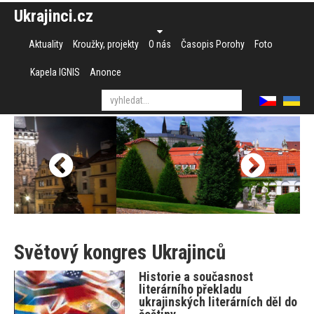
Ukrajinci.cz
Aktuality
Kroužky, projekty
O nás
Časopis Porohy
Foto
Kapela IGNIS
Anonce
Světový kongres Ukrajinců
Historie a současnost
literárního překladu
ukrajinských literárních děl do