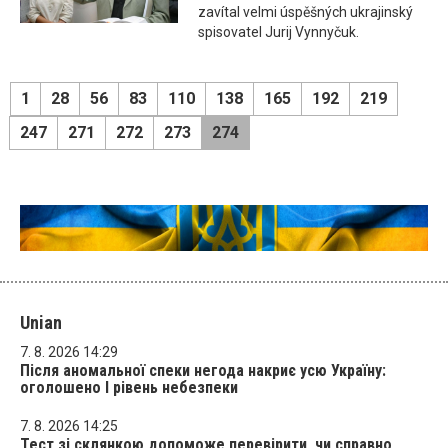
zavítal velmi úspěšných ukrajinský
spisovatel Jurij Vynnyčuk.
1
28
56
83
110
138
165
192
219
247
271
272
273
274
Unian
7. 8. 2026 14:29
Після аномальної спеки негода накриє усю Україну:
оголошено І рівень небезпеки
7. 8. 2026 14:25
Тест зі склянкою допоможе перевірити, чи справно