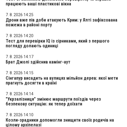
працюють ваші пластикові вікна
7. 8. 2026 14:25
Дрони вже пів доби атакують Крим: у Ялті зафіксована
пожежа в районі порту
7. 8. 2026 14:20
Тест для перевірки IQ із сірниками, який з першого
погляду долають одиниці
7. 8. 2026 14:17
Брат Джолі здійснив камінг-аут
7. 8. 2026 14:15
Сінгапур висадить на вулицях мільйон дерев: якої мети
прагнуть досягти в країні
7. 8. 2026 14:14
"Укрзалізниця" змінює маршрути поїздів через
безпекову ситуацію: як тепер доїхати
7. 8. 2026 14:10
Козли-зрадники допомогли знищити своїх родичів на
цілому архіпелазі