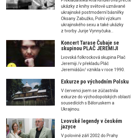
Překladatelka Rita Kindlerová přečte
ukázky z knihy světově uznávané
ukrajinské postmoderní básnířky
Oksany Zabužko, Polní výzkum
ukrajinského sexu a také ukázky
z tvorby Jurije Vynnyčuka...
Koncert Tarase Čubaje se
skupinou PLAČ JEREMIJI
Lvovská folkrocková skupina Plač
Jeremiji /v překladu Pláč
Jeremiášův/ vznikla v roce 1990.
Exkurze po východním Polsku
V červenci jsem se zúčastnila
exkurze do východopolských oblastí
sousedících s Běloruskem a
Ukrajinou.
Lvovské legendy v českém
jazyce
V polovině září 2002 do Prahy