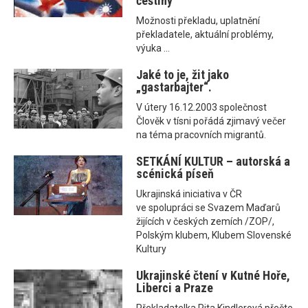
češtiny
Možnosti překladu, uplatnění
překladatele, aktuální problémy,
výuka ...
Jaké to je, žit jako
„gastarbajter“.
V útery 16.12.2003 společnost
Člověk v tísni pořádá zjimavý večer
na téma pracovních migrantů.
SETKÁNÍ KULTUR – autorská a
scénická píseň
Ukrajinská iniciativa v ČR
ve spolupráci se Svazem Maďarů
žijících v českých zemích /ZOP/,
Polským klubem, Klubem Slovenské
Kultury
Ukrajinské čtení v Kutné Hoře,
Liberci a Praze