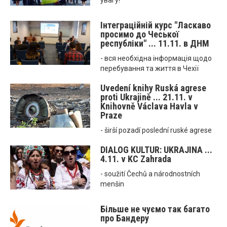
увагу!
Інтеграційній курс "Ласкаво
просимо до Чеської
республіки" ... 11.11. в ДНМ
- вся необхідна інформація щодо
перебування та життя в Чехії
Uvedení knihy Ruská agrese
proti Ukrajině ... 21.11. v
Knihovně Václava Havla v
Praze
- širší pozadí poslední ruské agrese
DIALOG KULTUR: UKRAJINA ...
4.11. v KC Zahrada
- soužití Čechů a národnostních
menšin
Більше не чуємо так багато
про Бандеру