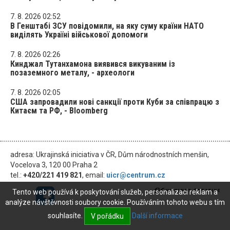
7. 8. 2026 02:52
В Генштабі ЗСУ повідомили, на яку суму країни НАТО
виділять Україні військової допомоги
7. 8. 2026 02:26
Кинджал Тутанхамона виявився викуваним із
позаземного металу, - археологи
7. 8. 2026 02:05
США запровадили нові санкції проти Куби за співпрацю з
Китаєм та РФ, - Bloomberg
adresa: Ukrajinská iniciativa v ČR, Dům národnostních menšin,
Vocelova 3, 120 00 Praha 2
tel.:
+420/221 419 821
, email:
uicr@centrum.cz
Tento web používá k poskytování služeb, personalizaci reklam a
analýze návštěvnosti soubory cookie. Používáním tohoto webu s tím
souhlasíte.
Další informace
V pořádku
© 2026