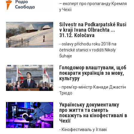
– експерт про пропаганду Кремля
у Чехії
Silvestr na Podkarpatské Rusi
v kraji Ivana Olbrachta ...
31.12. Koločava
- oslavy příchodu roku 2018 na
četnické stanici v rodišti Nikoly
Šuhaje
Голодомор влаштували, щоб
покарати українців за мову,
культуру
- прем'єр-міністр Канади Джастін
Трюдо
Українську документалку
про життя та смерть
покажуть на кінофестивалі в
Чехії
- Кінофестиваль у Їглаві