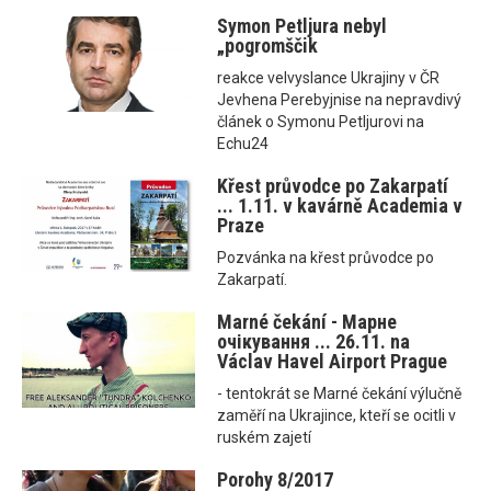
Symon Petljura nebyl
„pogromščik
reakce velvyslance Ukrajiny v ČR
Jevhena Perebyjnise na nepravdivý
článek o Symonu Petljurovi na
Echu24
Křest průvodce po Zakarpatí
... 1.11. v kavárně Academia v
Praze
Pozvánka na křest průvodce po
Zakarpatí.
Marné čekání - Марне
очікування ... 26.11. na
Václav Havel Airport Prague
- tentokrát se Marné čekání výlučně
zaměří na Ukrajince, kteří se ocitli v
ruském zajetí
Porohy 8/2017