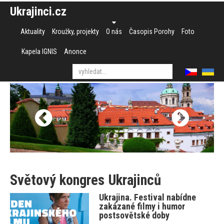
Ukrajinci.cz
Aktuality
Kroužky, projekty
O nás
Časopis Porohy
Foto
Kapela IGNIS
Anonce
Světový kongres Ukrajinců
Ukrajina. Festival nabídne
zakázané filmy i humor
postsovětské doby