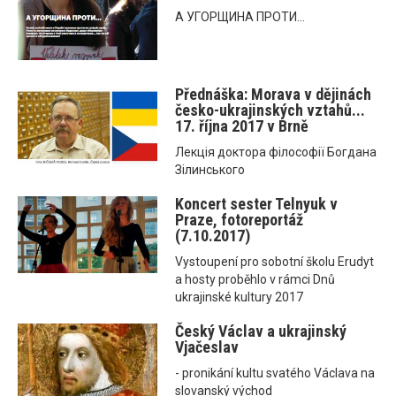
А УГОРЩИНА ПРОТИ...
Přednáška: Morava v dějinách
česko-ukrajinských vztahů...
17. října 2017 v Brně
Лекція доктора філософії Богдана
Зілинського
Koncert sester Telnyuk v
Praze, fotoreportáž
(7.10.2017)
Vystoupení pro sobotní školu Erudyt
a hosty proběhlo v rámci Dnů
ukrajinské kultury 2017
Český Václav a ukrajinský
Vjačeslav
- pronikání kultu svatého Václava na
slovanský východ