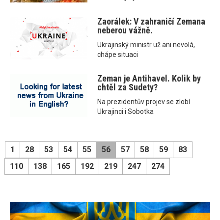
Zaorálek: V zahraničí Zemana
neberou vážně.
Ukrajinský ministr už ani nevolá,
chápe situaci
Zeman je Antihavel. Kolik by
chtěl za Sudety?
Na prezidentův projev se zlobí
Ukrajinci i Sobotka
1
28
53
54
55
56
57
58
59
83
110
138
165
192
219
247
274