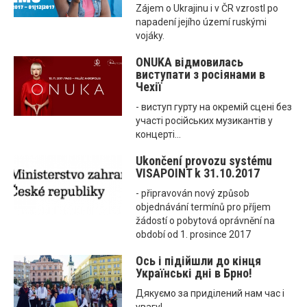
Zájem o Ukrajinu i v ČR vzrostl po
napadení jejího území ruskými
vojáky.
ONUKA відмовилась
виступати з росіянами в
Чехії
- виступ гурту на окремій сцені без
участі російських музикантів у
концерті...
Ukončení provozu systému
VISAPOINT k 31.10.2017
- připravován nový způsob
objednávání termínů pro příjem
žádostí o pobytová oprávnění na
období od 1. prosince 2017
Ось і підійшли до кінця
Українські дні в Брно!
Дякуємо за приділений нам час і