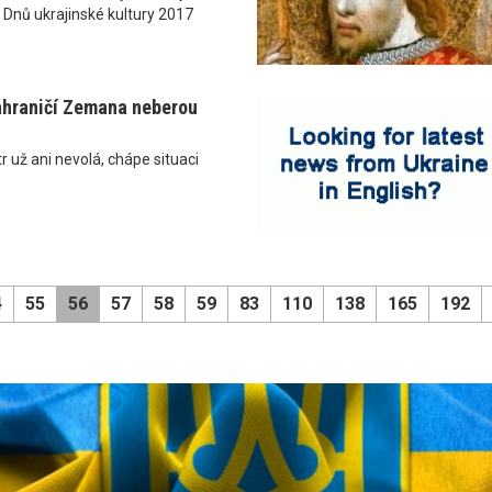
 Dnů ukrajinské kultury 2017
ahraničí Zemana neberou
r už ani nevolá, chápe situaci
4
55
56
57
58
59
83
110
138
165
192