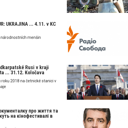
: UKRAJINA ... 4.11. v KC
a národnostních menšin
dkarpatské Rusi v kraji
a ... 31.12. Koločava
u roku 2018 na četnické stanici v
haje
окументалку про життя та
уть на кінофестивалі в