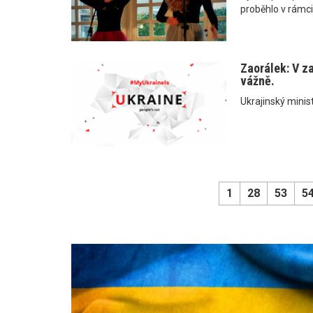
proběhlo v rámci
Zaorálek: V z
vážně.
Ukrajinský minist
1
28
53
5