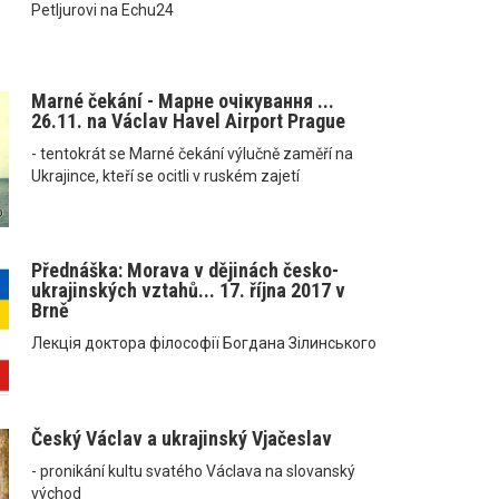
Petljurovi na Echu24
Marné čekání - Марне очікування ...
26.11. na Václav Havel Airport Prague
- tentokrát se Marné čekání výlučně zaměří na
Ukrajince, kteří se ocitli v ruském zajetí
Přednáška: Morava v dějinách česko-
ukrajinských vztahů... 17. října 2017 v
Brně
Лекція доктора філософії Богдана Зілинського
Český Václav a ukrajinský Vjačeslav
- pronikání kultu svatého Václava na slovanský
východ