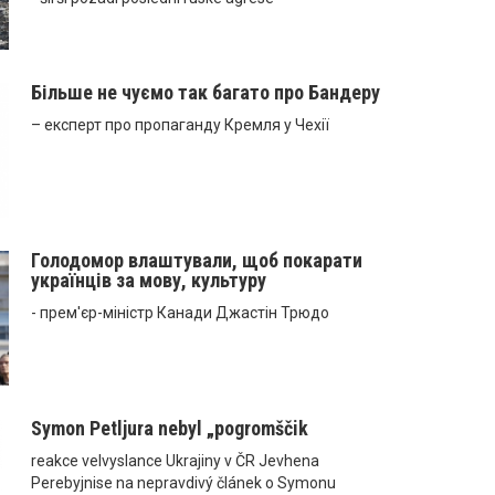
Більше не чуємо так багато про Бандеру
– експерт про пропаганду Кремля у Чехії
Голодомор влаштували, щоб покарати
українців за мову, культуру
- прем'єр-міністр Канади Джастін Трюдо
Symon Petljura nebyl „pogromščik
reakce velvyslance Ukrajiny v ČR Jevhena
Perebyjnise na nepravdivý článek o Symonu