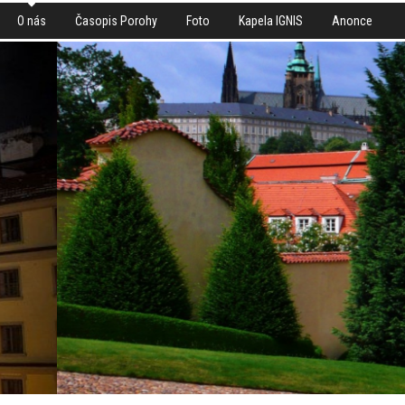
O nás
Časopis Porohy
Foto
Kapela IGNIS
Anonce