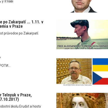
 у Їглаві
 po Zakarpatí ... 1.11. v
emia v Praze
st průvodce po Zakarpatí.
7
ОТИ...
r Telnyuk v Praze,
(7.10.2017)
obotní školu Erudyt a hosty