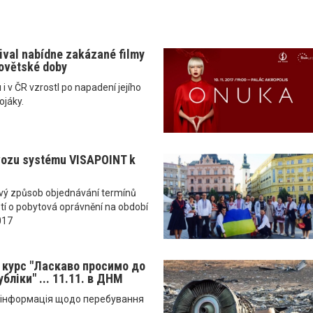
tival nabídne zakázané filmy
ovětské doby
i v ČR vzrostl po napadení jejího
ojáky.
vozu systému VISAPOINT k
ový způsob objednávání termínů
tí o pobytová oprávnění na období
017
й курс "Ласкаво просимо до
бліки" ... 11.11. в ДНМ
а інформація щодо перебування