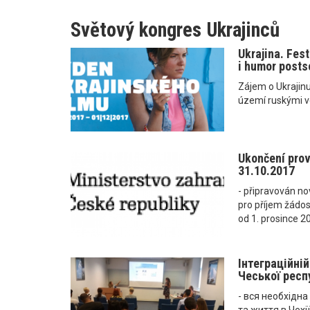
Světový kongres Ukrajinců
Ukrajina. Fes
i humor posts
Zájem o Ukrajinu 
území ruskými v
Ukončení pro
31.10.2017
- připravován n
pro příjem žádos
od 1. prosince 2
Інтеграційні
Чеської респу
- вся необхідн
та життя в Чехії