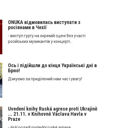
ONUKA відмовилась виступати з
росіянами в Чехії
- виступ гурту на окремій сцені без участі
російських музикантів у концерті...
Ось і підійшли до кінця Українські дні в
Брно!
Дякуємо за приділений нам час і увагу!
Uvedení knihy Ruská agrese proti Ukrajině
... 21.11. v Knihovně Václava Havla v
Praze
- širší pozadí poslední ruské agrese