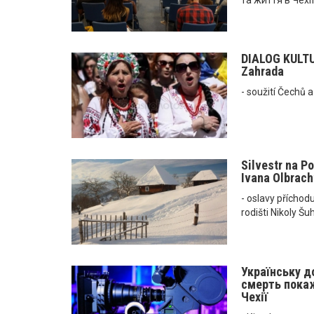
DIALOG KULTUR
Zahrada
- soužití Čechů 
Silvestr na Po
Ivana Olbracht
- oslavy příchod
rodišti Nikoly Šu
Українську д
смерть покаж
Чехії