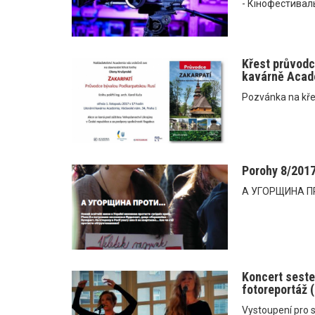
- Кінофестиваль
Křest průvodce
kavárně Acad
Pozvánka na kře
Porohy 8/201
А УГОРЩИНА ПР
Koncert seste
fotoreportáž 
Vystoupení pro s