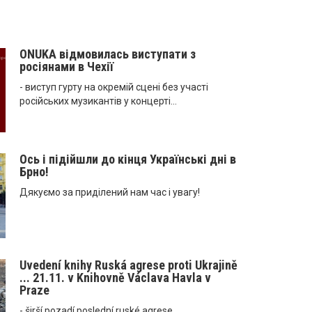
ONUKA відмовилась виступати з
росіянами в Чехії
- виступ гурту на окремій сцені без участі
російських музикантів у концерті...
Ось і підійшли до кінця Українські дні в
Брно!
Дякуємо за приділений нам час і увагу!
Uvedení knihy Ruská agrese proti Ukrajině
... 21.11. v Knihovně Václava Havla v
Praze
- širší pozadí poslední ruské agrese