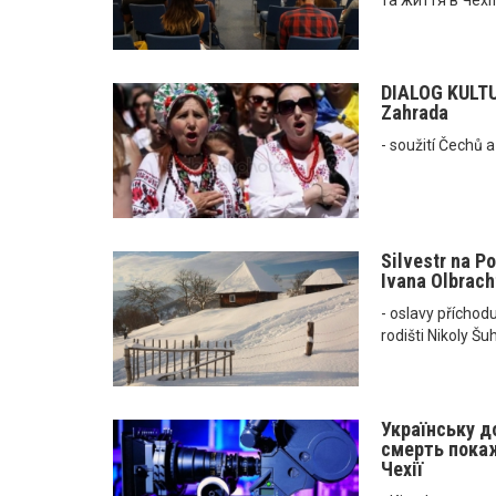
DIALOG KULTUR
Zahrada
- soužití Čechů 
Silvestr na Po
Ivana Olbracht
- oslavy příchod
rodišti Nikoly Šu
Українську д
смерть покаж
Чехії