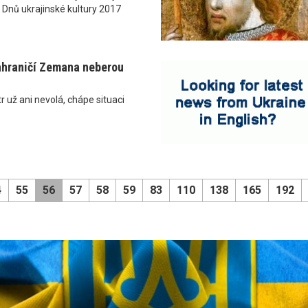
 Dnů ukrajinské kultury 2017
ahraničí Zemana neberou
r už ani nevolá, chápe situaci
4
55
56
57
58
59
83
110
138
165
192