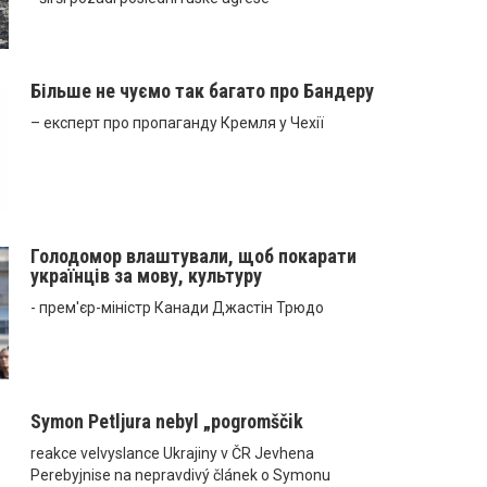
Більше не чуємо так багато про Бандеру
– експерт про пропаганду Кремля у Чехії
Голодомор влаштували, щоб покарати
українців за мову, культуру
- прем'єр-міністр Канади Джастін Трюдо
Symon Petljura nebyl „pogromščik
reakce velvyslance Ukrajiny v ČR Jevhena
Perebyjnise na nepravdivý článek o Symonu