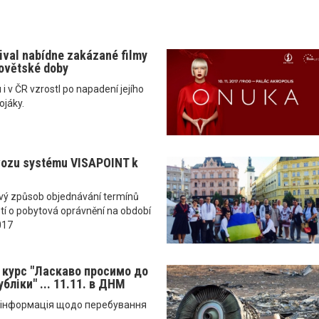
tival nabídne zakázané filmy
ovětské doby
i v ČR vzrostl po napadení jejího
ojáky.
vozu systému VISAPOINT k
ový způsob objednávání termínů
tí o pobytová oprávnění na období
017
й курс "Ласкаво просимо до
бліки" ... 11.11. в ДНМ
а інформація щодо перебування