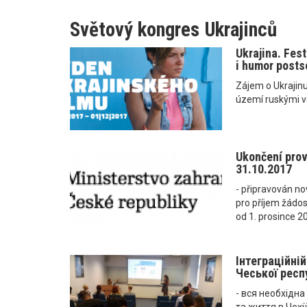
Světový kongres Ukrajinců
Ukrajina. Fes
i humor posts
Zájem o Ukrajinu 
území ruskými v
Ukončení pro
31.10.2017
- připravován n
pro příjem žádos
od 1. prosince 2
Інтеграційні
Чеської респу
- вся необхідн
та життя в Чехії