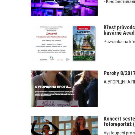
- Кінофестиваль
Křest průvodce
kavárně Acad
Pozvánka na kře
Porohy 8/201
А УГОРЩИНА ПР
Koncert seste
fotoreportáž 
Vystoupení pro s