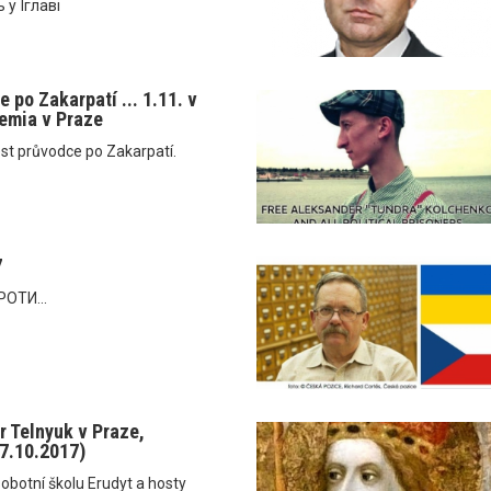
 у Їглаві
 po Zakarpatí ... 1.11. v
emia v Praze
st průvodce po Zakarpatí.
7
ОТИ...
r Telnyuk v Praze,
(7.10.2017)
obotní školu Erudyt a hosty