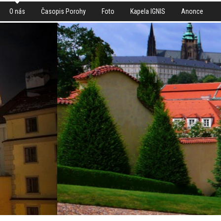
O nás
Časopis Porohy
Foto
Kapela IGNIS
Anonce