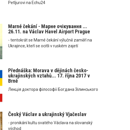
Petljurovi na Echu24
Marné čekání - Марне очікування ...
26.11. na Václav Havel Airport Prague
- tentokrát se Marné čekání výlučně zaměří na
Ukrajince, kteří se ocitli v ruském zajetí
Přednáška: Morava v dějinách česko-
ukrajinských vztahů... 17. října 2017 v
Brně
Лекція доктора філософії Богдана Зілинського
Český Václav a ukrajinský Vjačeslav
- pronikání kultu svatého Václava na slovanský
východ