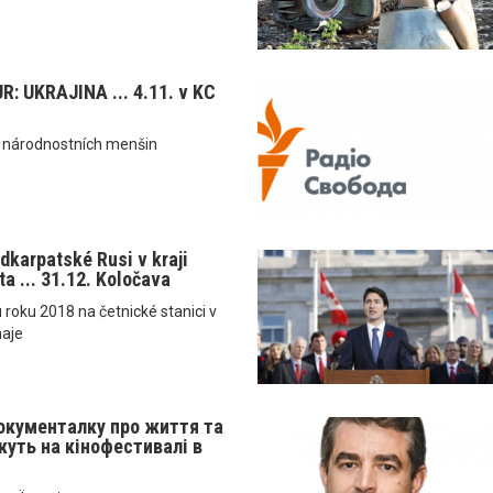
: UKRAJINA ... 4.11. v KC
a národnostních menšin
dkarpatské Rusi v kraji
a ... 31.12. Koločava
u roku 2018 na četnické stanici v
haje
окументалку про життя та
уть на кінофестивалі в