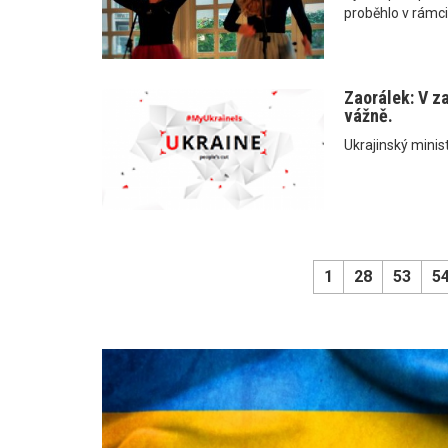
proběhlo v rámci
Zaorálek: V z
vážně.
Ukrajinský minist
1
28
53
5