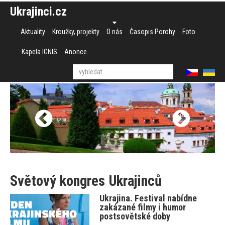
Ukrajinci.cz
Aktuality
Kroužky, projekty
O nás
Časopis Porohy
Foto
Kapela IGNIS
Anonce
Světový kongres Ukrajinců
Ukrajina. Festival nabídne
zakázané filmy i humor
postsovětské doby