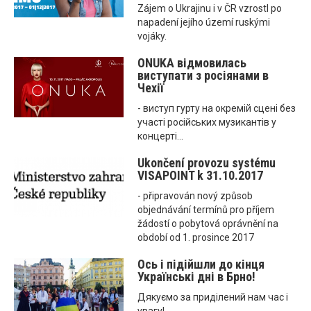
Zájem o Ukrajinu i v ČR vzrostl po
napadení jejího území ruskými
vojáky.
ONUKA відмовилась
виступати з росіянами в
Чехії
- виступ гурту на окремій сцені без
участі російських музикантів у
концерті...
Ukončení provozu systému
VISAPOINT k 31.10.2017
- připravován nový způsob
objednávání termínů pro příjem
žádostí o pobytová oprávnění na
období od 1. prosince 2017
Ось і підійшли до кінця
Українські дні в Брно!
Дякуємо за приділений нам час і