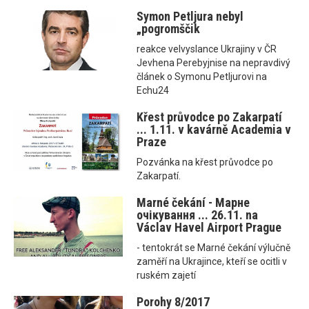
Symon Petljura nebyl
„pogromščik
reakce velvyslance Ukrajiny v ČR
Jevhena Perebyjnise na nepravdivý
článek o Symonu Petljurovi na
Echu24
Křest průvodce po Zakarpatí
... 1.11. v kavárně Academia v
Praze
Pozvánka na křest průvodce po
Zakarpatí.
Marné čekání - Марне
очікування ... 26.11. na
Václav Havel Airport Prague
- tentokrát se Marné čekání výlučně
zaměří na Ukrajince, kteří se ocitli v
ruském zajetí
Porohy 8/2017