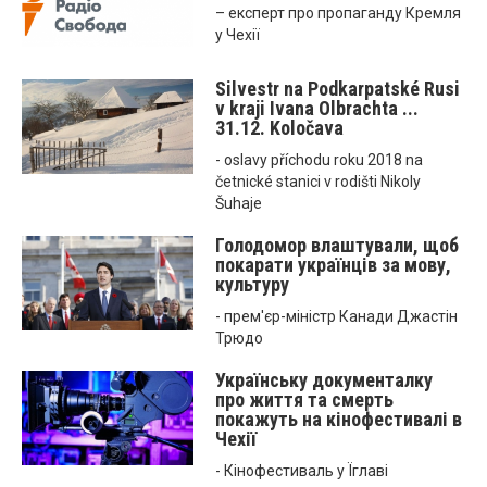
– експерт про пропаганду Кремля
у Чехії
Silvestr na Podkarpatské Rusi
v kraji Ivana Olbrachta ...
31.12. Koločava
- oslavy příchodu roku 2018 na
četnické stanici v rodišti Nikoly
Šuhaje
Голодомор влаштували, щоб
покарати українців за мову,
культуру
- прем'єр-міністр Канади Джастін
Трюдо
Українську документалку
про життя та смерть
покажуть на кінофестивалі в
Чехії
- Кінофестиваль у Їглаві