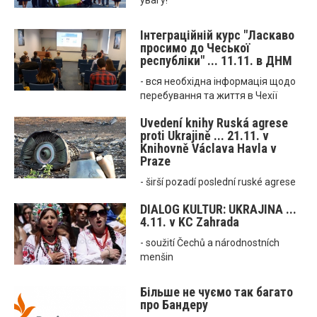
увагу!
Інтеграційній курс "Ласкаво
просимо до Чеської
республіки" ... 11.11. в ДНМ
- вся необхідна інформація щодо
перебування та життя в Чехії
Uvedení knihy Ruská agrese
proti Ukrajině ... 21.11. v
Knihovně Václava Havla v
Praze
- širší pozadí poslední ruské agrese
DIALOG KULTUR: UKRAJINA ...
4.11. v KC Zahrada
- soužití Čechů a národnostních
menšin
Більше не чуємо так багато
про Бандеру