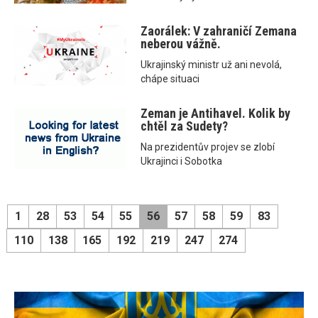
Zaorálek: V zahraničí Zemana
neberou vážně.
Ukrajinský ministr už ani nevolá,
chápe situaci
Zeman je Antihavel. Kolik by
chtěl za Sudety?
Na prezidentův projev se zlobí
Ukrajinci i Sobotka
1
28
53
54
55
56
57
58
59
83
110
138
165
192
219
247
274