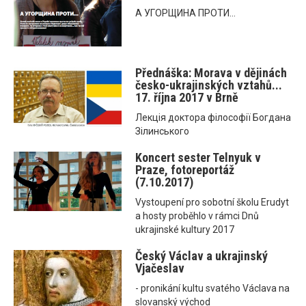
А УГОРЩИНА ПРОТИ...
Přednáška: Morava v dějinách
česko-ukrajinských vztahů...
17. října 2017 v Brně
Лекція доктора філософії Богдана
Зілинського
Koncert sester Telnyuk v
Praze, fotoreportáž
(7.10.2017)
Vystoupení pro sobotní školu Erudyt
a hosty proběhlo v rámci Dnů
ukrajinské kultury 2017
Český Václav a ukrajinský
Vjačeslav
- pronikání kultu svatého Václava na
slovanský východ