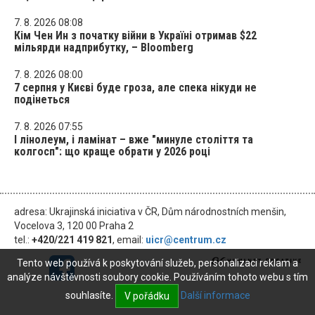
7. 8. 2026 08:08
Кім Чен Ин з початку війни в Україні отримав $22
мільярди надприбутку, – Bloomberg
7. 8. 2026 08:00
7 серпня у Києві буде гроза, але спека нікуди не
подінеться
7. 8. 2026 07:55
І лінолеум, і ламінат – вже "минуле століття та
колгосп": що краще обрати у 2026 році
adresa: Ukrajinská iniciativa v ČR, Dům národnostních menšin,
Vocelova 3, 120 00 Praha 2
tel.:
+420/221 419 821
, email:
uicr@centrum.cz
Tento web používá k poskytování služeb, personalizaci reklam a
analýze návštěvnosti soubory cookie. Používáním tohoto webu s tím
souhlasíte.
Další informace
V pořádku
© 2026