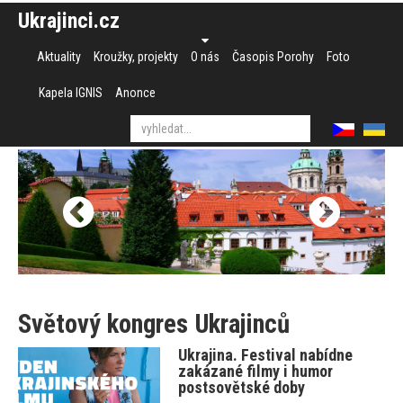
Ukrajinci.cz
Aktuality
Kroužky, projekty
O nás
Časopis Porohy
Foto
Kapela IGNIS
Anonce
Světový kongres Ukrajinců
Ukrajina. Festival nabídne
zakázané filmy i humor
postsovětské doby