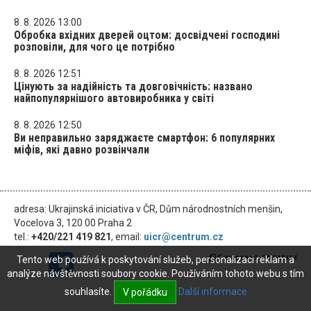
8. 8. 2026 13:00
Обробка вхідних дверей оцтом: досвідчені господині
розповіли, для чого це потрібно
8. 8. 2026 12:51
Цінують за надійність та довговічність: названо
найпопулярнішого автовиробника у світі
8. 8. 2026 12:50
Ви неправильно заряджаєте смартфон: 6 популярних
міфів, які давно розвінчали
adresa: Ukrajinská iniciativa v ČR, Dům národnostních menšin,
Vocelova 3, 120 00 Praha 2
tel.:
+420/221 419 821
, email:
uicr@centrum.cz
Tento web používá k poskytování služeb, personalizaci reklam a
analýze návštěvnosti soubory cookie. Používáním tohoto webu s tím
souhlasíte.
Další informace
V pořádku
© 2026