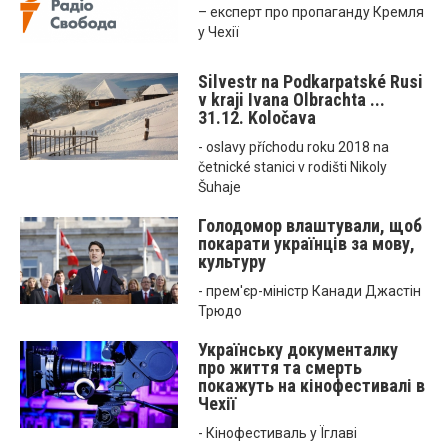
– експерт про пропаганду Кремля
у Чехії
Silvestr na Podkarpatské Rusi
v kraji Ivana Olbrachta ...
31.12. Koločava
- oslavy příchodu roku 2018 na
četnické stanici v rodišti Nikoly
Šuhaje
Голодомор влаштували, щоб
покарати українців за мову,
культуру
- прем'єр-міністр Канади Джастін
Трюдо
Українську документалку
про життя та смерть
покажуть на кінофестивалі в
Чехії
- Кінофестиваль у Їглаві