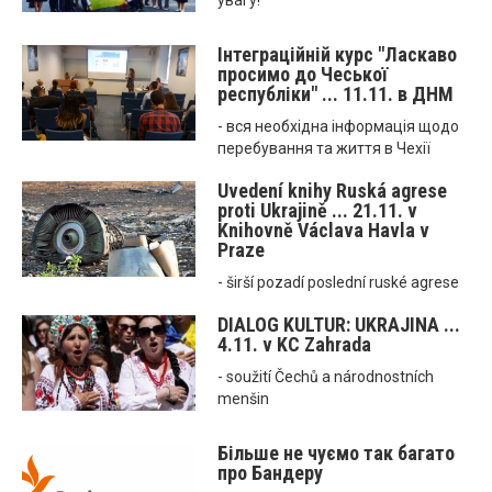
увагу!
Інтеграційній курс "Ласкаво
просимо до Чеської
республіки" ... 11.11. в ДНМ
- вся необхідна інформація щодо
перебування та життя в Чехії
Uvedení knihy Ruská agrese
proti Ukrajině ... 21.11. v
Knihovně Václava Havla v
Praze
- širší pozadí poslední ruské agrese
DIALOG KULTUR: UKRAJINA ...
4.11. v KC Zahrada
- soužití Čechů a národnostních
menšin
Більше не чуємо так багато
про Бандеру