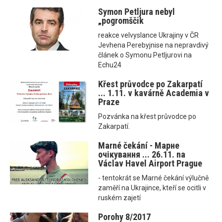
Symon Petljura nebyl
„pogromščik
reakce velvyslance Ukrajiny v ČR
Jevhena Perebyjnise na nepravdivý
článek o Symonu Petljurovi na
Echu24
Křest průvodce po Zakarpatí
... 1.11. v kavárně Academia v
Praze
Pozvánka na křest průvodce po
Zakarpatí.
Marné čekání - Марне
очікування ... 26.11. na
Václav Havel Airport Prague
- tentokrát se Marné čekání výlučně
zaměří na Ukrajince, kteří se ocitli v
ruském zajetí
Porohy 8/2017