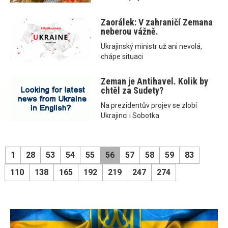
Zaorálek: V zahraničí Zemana
neberou vážně.
Ukrajinský ministr už ani nevolá,
chápe situaci
Zeman je Antihavel. Kolik by
chtěl za Sudety?
Na prezidentův projev se zlobí
Ukrajinci i Sobotka
1
28
53
54
55
56
57
58
59
83
110
138
165
192
219
247
274