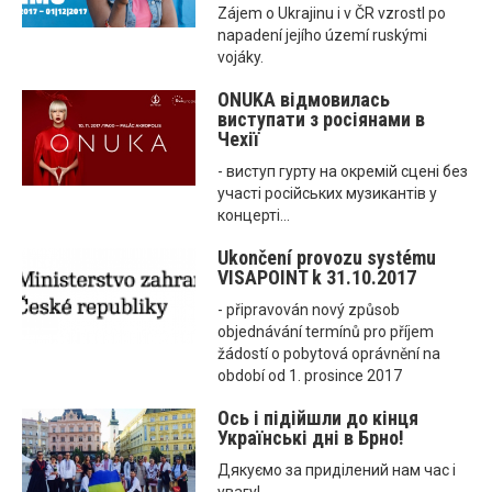
Zájem o Ukrajinu i v ČR vzrostl po
napadení jejího území ruskými
vojáky.
ONUKA відмовилась
виступати з росіянами в
Чехії
- виступ гурту на окремій сцені без
участі російських музикантів у
концерті...
Ukončení provozu systému
VISAPOINT k 31.10.2017
- připravován nový způsob
objednávání termínů pro příjem
žádostí o pobytová oprávnění na
období od 1. prosince 2017
Ось і підійшли до кінця
Українські дні в Брно!
Дякуємо за приділений нам час і