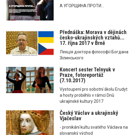
А УГОРЩИНА ПРОТИ...
Přednáška: Morava v dějinách
česko-ukrajinských vztahů...
17. října 2017 v Brně
Лекція доктора філософії Богдана
Зілинського
Koncert sester Telnyuk v
Praze, fotoreportáž
(7.10.2017)
Vystoupení pro sobotní školu Erudyt
a hosty proběhlo v rámci Dnů
ukrajinské kultury 2017
Český Václav a ukrajinský
Vjačeslav
- pronikání kultu svatého Václava na
slovanský východ