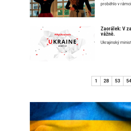
proběhlo v rámci
Zaorálek: V z
vážně.
Ukrajinský minist
1
28
53
5