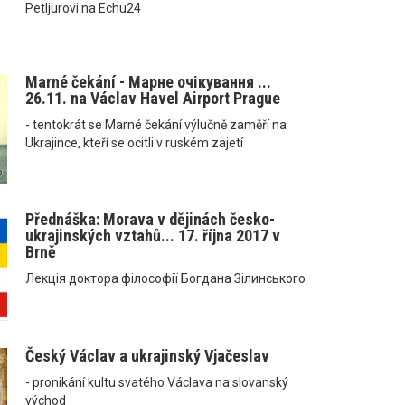
Petljurovi na Echu24
Marné čekání - Марне очікування ...
26.11. na Václav Havel Airport Prague
- tentokrát se Marné čekání výlučně zaměří na
Ukrajince, kteří se ocitli v ruském zajetí
Přednáška: Morava v dějinách česko-
ukrajinských vztahů... 17. října 2017 v
Brně
Лекція доктора філософії Богдана Зілинського
Český Václav a ukrajinský Vjačeslav
- pronikání kultu svatého Václava na slovanský
východ