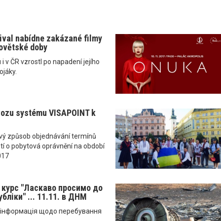
tival nabídne zakázané filmy
ovětské doby
i v ČR vzrostl po napadení jejího
ojáky.
vozu systému VISAPOINT k
ový způsob objednávání termínů
tí o pobytová oprávnění na období
017
й курс "Ласкаво просимо до
бліки" ... 11.11. в ДНМ
а інформація щодо перебування