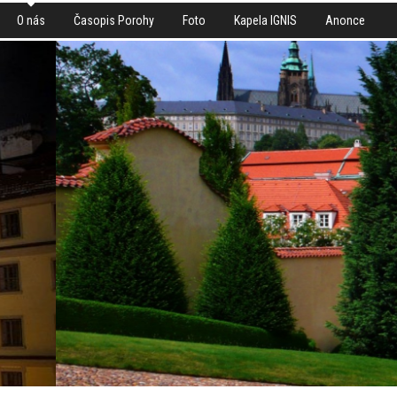
O nás
Časopis Porohy
Foto
Kapela IGNIS
Anonce