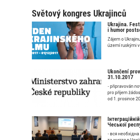
Světový kongres Ukrajinců
Ukrajina. Fes
i humor posts
Zájem o Ukrajinu 
území ruskými v
Ukončení pro
31.10.2017
- připravován n
pro příjem žádos
od 1. prosince 2
Інтеграційні
Чеської респу
- вся необхідн
та життя в Чехії