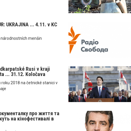
: UKRAJINA ... 4.11. v KC
a národnostních menšin
dkarpatské Rusi v kraji
a ... 31.12. Koločava
u roku 2018 na četnické stanici v
haje
окументалку про життя та
уть на кінофестивалі в