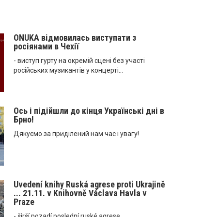
ONUKA відмовилась виступати з
росіянами в Чехії
- виступ гурту на окремій сцені без участі
російських музикантів у концерті...
Ось і підійшли до кінця Українські дні в
Брно!
Дякуємо за приділений нам час і увагу!
Uvedení knihy Ruská agrese proti Ukrajině
... 21.11. v Knihovně Václava Havla v
Praze
- širší pozadí poslední ruské agrese