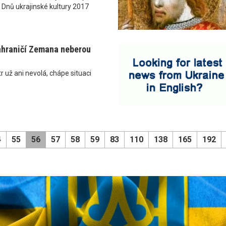
 Dnů ukrajinské kultury 2017
ahraničí Zemana neberou
r už ani nevolá, chápe situaci
4
55
56
57
58
59
83
110
138
165
192