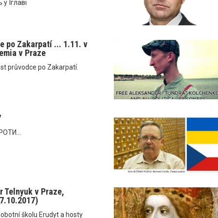
 у Їглаві
 po Zakarpatí ... 1.11. v
emia v Praze
st průvodce po Zakarpatí.
7
ОТИ...
r Telnyuk v Praze,
(7.10.2017)
obotní školu Erudyt a hosty