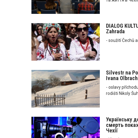
DIALOG KULTUR
Zahrada
- soužití Čechů 
Silvestr na Po
Ivana Olbracht
- oslavy příchod
rodišti Nikoly Šu
Українську д
смерть покаж
Чехії