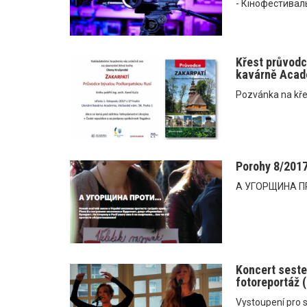
- Кінофестиваль
Křest průvodce
kavárně Acad
Pozvánka na kře
Porohy 8/201
А УГОРЩИНА ПР
Koncert seste
fotoreportáž 
Vystoupení pro s