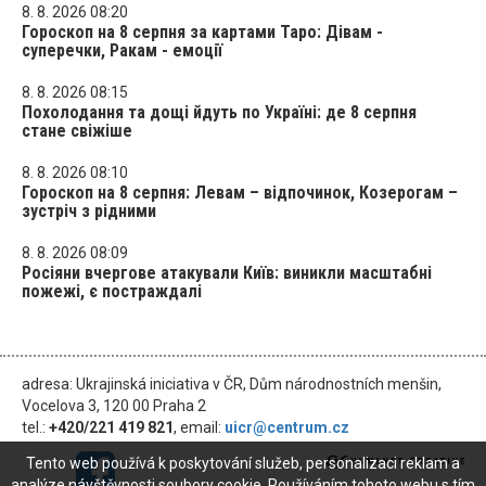
8. 8. 2026 08:20
Гороскоп на 8 серпня за картами Таро: Дівам -
суперечки, Ракам - емоції
8. 8. 2026 08:15
Похолодання та дощі йдуть по Україні: де 8 серпня
стане свіжіше
8. 8. 2026 08:10
Гороскоп на 8 серпня: Левам – відпочинок, Козерогам –
зустріч з рідними
8. 8. 2026 08:09
Росіяни вчергове атакували Київ: виникли масштабні
пожежі, є постраждалі
adresa: Ukrajinská iniciativa v ČR, Dům národnostních menšin,
Vocelova 3, 120 00 Praha 2
tel.:
+420/221 419 821
, email:
uicr@centrum.cz
Tento web používá k poskytování služeb, personalizaci reklam a
analýze návštěvnosti soubory cookie. Používáním tohoto webu s tím