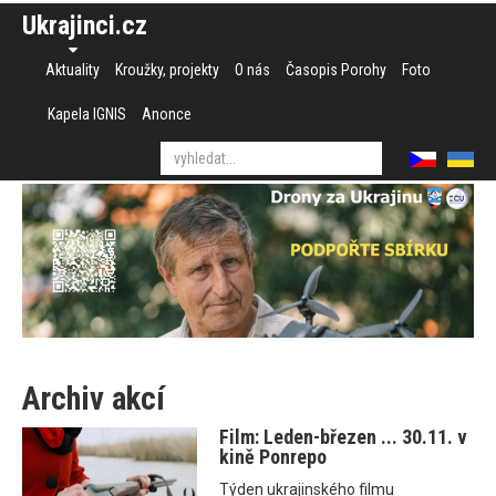
Ukrajinci.cz
Aktuality
Kroužky, projekty
O nás
Časopis Porohy
Foto
Kapela IGNIS
Anonce
Archiv akcí
Film: Leden-březen ... 30.11. v
kině Ponrepo
Týden ukrajinského filmu