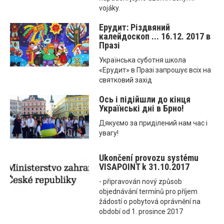
vojáky.
Ерудит: Різдвяний
калейдоскоп ... 16.12. 2017 в
Празі
Українська суботня школа
«Ерудит» в Празі запрошує всіх на
святковий захід
Ось і підійшли до кінця
Українські дні в Брно!
Дякуємо за приділений нам час і
увагу!
Ukončení provozu systému
VISAPOINT k 31.10.2017
- připravován nový způsob
objednávání termínů pro příjem
žádostí o pobytová oprávnění na
období od 1. prosince 2017