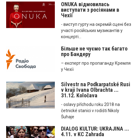
ONUKA відмовилась
виступати з росіянами в
Чехії
- виступ гурту на окремій сцені без
участі російських музикантів у
концерті...
Більше не чуємо так багато
про Бандеру
– експерт про пропаганду Кремля
у Чехії
Silvestr na Podkarpatské Rusi
v kraji Ivana Olbrachta ...
31.12. Koločava
- oslavy příchodu roku 2018 na
četnické stanici v rodišti Nikoly
Šuhaje
DIALOG KULTUR: UKRAJINA ...
4.11. v KC Zahrada