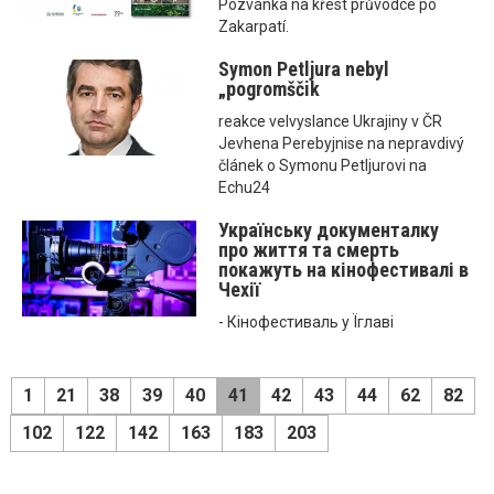
Pozvánka na křest průvodce po
Zakarpatí.
Symon Petljura nebyl
„pogromščik
reakce velvyslance Ukrajiny v ČR
Jevhena Perebyjnise na nepravdivý
článek o Symonu Petljurovi na
Echu24
Українську документалку
про життя та смерть
покажуть на кінофестивалі в
Чехії
- Кінофестиваль у Їглаві
1
21
38
39
40
41
42
43
44
62
82
102
122
142
163
183
203