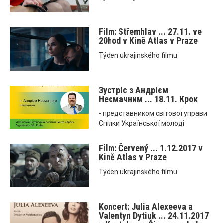
Film: Střemhlav ... 27.11. ve
20hod v Kině Atlas v Praze
Týden ukrajinského filmu
Зустріс з Андрієм
Несмачним ... 18.11. Крок
- представником світової управи
Спілки Української молоді
Film: Červený ... 1.12.2017 v
Kině Atlas v Praze
Týden ukrajinského filmu
Koncert: Julia Alexeeva a
Valentyn Dytiuk ... 24.11.2017