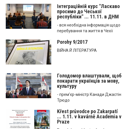
Інтеграційній курс "Ласкаво
просимо до Чеської
республіки" ... 11.11. в ДНМ
- вся необхідна інформація щодо
перебування та життя в Чехії
Porohy 9/2017
ВІЙНА Й ЛІТЕРАТУРА
Голодомор влаштували, щоб
покарати українців за мову,
культуру
- прем'єр-міністр Канади Джастін
Трюдо
Křest průvodce po Zakarpatí
... 1.11. v kavárně Academia v
Praze