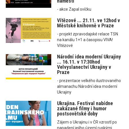
náměstí
- akce Zapal svíčku
Vítězové ... 21.11. ve 12hod v
Městské knihovně v Praze
- projekt zpravodajské relace TSN
na kanálu 1+1 a časopisu VIVA!
Vítězové
Národní idea moderní Ukrajiny
... 16.11. v 17:30hod
Velvyslanectví Ukrajiny v
Praze
- prezentace velkého ilustrovaného
almanachu Národní idea moderní
Ukrajiny
Ukrajina. Festival nabídne
zakázané filmy i humor
postsovětské doby
Zájem o Ukrajinu i v ČR vzrostl po
napadení jejího území ruskými