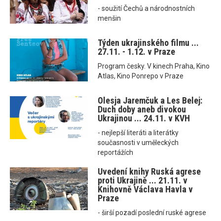
- soužití Čechů a národnostních
menšin
Týden ukrajinského filmu ...
27.11. - 1.12. v Praze
Program česky. V kinech Praha, Kino
Atlas, Kino Ponrepo v Praze
Olesja Jaremčuk a Les Belej:
Duch doby aneb divokou
Ukrajinou ... 24.11. v KVH
- nejlepší literáti a literátky
současnosti v uměleckých
reportážích
Uvedení knihy Ruská agrese
proti Ukrajině ... 21.11. v
Knihovně Václava Havla v
Praze
- širší pozadí poslední ruské agrese