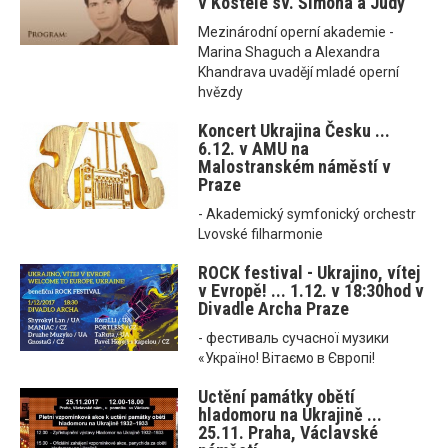
v Kostele sv. Šimona a Judy
Mezinárodní operní akademie -
Marina Shaguch a Alexandra
Khandrava uvadějí mladé operní
hvězdy
Koncert Ukrajina Česku ...
6.12. v AMU na
Malostranském náměstí v
Praze
- Akademický symfonický orchestr
Lvovské filharmonie
ROCK festival - Ukrajino, vítej
v Evropě! ... 1.12. v 18:30hod v
Divadle Archa Praze
- фестиваль сучасної музики
«Україно! Вітаємо в Європі!
Uctění památky obětí
hladomoru na Ukrajině ...
25.11. Praha, Václavské