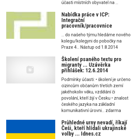
účasti místních obyvatel na ...
Nabídka práce v ICP:
Integrační
pracovník/pracovnice
... do našeho týmu hledáme nového
kolegu/kolegyni do pobočky na
Praze 4... Nástup od 1.8.2014
Školení psaného textu pro
migranty ... Uzávěrka
přihlášek: 12.6.2014
Podmínky účasti: • školení je určeno
cizincům občanům třetích zemí
jakéhokoliv věku, vzdělání či
povolání, kteří žijí v Česku • znalost
českého jazyka na základní
komunikativní úrovni... zdarma
Průhledné urny nevadí, říkají
Češi, kteří hlídali ukrajinské
volby ... Idnes.cz