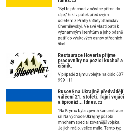
Idnes.cz
"Byl to přechod z očistce přímo do
ráje," řekl v pátek před svým
odletem z Prahy 63letý Stanislav
Chernilevskyi. Ve své vlasti patří k
významným literátům a jeho básně
patří do výukových osnov středních
škol.
Restaurace Hoverla přijme
pracovníky na pozici kuchař a
číšník.
V případě zájmu volejte na číslo 607
999 111
Rusové na Ukrajině předvádějí
válčení 21. století. Tajní vojáci
a špionáž... Idnes.cz
"Na Krymu byla zjevná koncentrace
sil. Na východě Ukrajiny působí
mnohem specializovanější vojska.
Je jich málo, velice málo. Tento typ