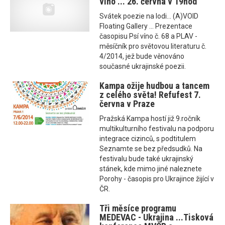
víno ... 26. června v 19hod
Svátek poezie na lodi... (A)VOID
Floating Gallery ... Prezentace
časopisu Psí víno č. 68 a PLAV -
měsíčník pro světovou literaturu č.
4/2014, jež bude věnováno
současné ukrajinské poezii.
Kampa ožije hudbou a tancem
z celého světa! Refufest 7.
června v Praze
Pražská Kampa hostí již 9.ročník
multikulturního festivalu na podporu
integrace cizinců, s podtitulem
Seznamte se bez předsudků. Na
festivalu bude také ukrajinský
stánek, kde mimo jiné naleznete
Porohy - časopis pro Ukrajince žijící v
ČR.
Tři měsíce programu
MEDEVAC - Ukrajina ...Tisková