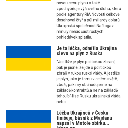
novou cenu plynu a také
zpochybňuje výši svého dluhu, která
podle agentury RIA Novosti celkově
dosahoval čtyř a půl miliardy dolarů.
Ukrajinská společnost Naftogaz
minulý měsíc část ruských
pohledávek splatila.
Je to léčka, odmítla Ukrajina
slevu na plyn z Ruska
"Jestliže je plyn politickou zbraní,
pak je jasné, že jde o politickou
zbraň v rukou ruské vlády. A jestliže
je plyn, jako je tomu v celém světě,
zboží, pak my obchodujeme na
základě kontraktů,a ne na základě
toho,líbí-li se Rusku ukrajinská vláda
nebo...
Léčba Ukrajinců v Česku
finišuje, básník z Majdanu
napsal v Motole sbírku...