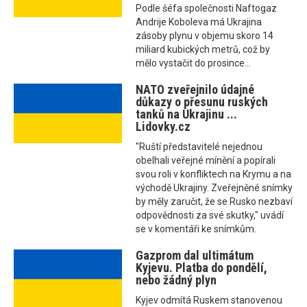
Podle šéfa společnosti Naftogaz
Andrije Koboleva má Ukrajina
zásoby plynu v objemu skoro 14
miliard kubických metrů, což by
mělo vystačit do prosince...
NATO zveřejnilo údajné
důkazy o přesunu ruských
tanků na Ukrajinu ...
Lidovky.cz
"Ruští představitelé nejednou
obelhali veřejné mínění a popírali
svou roli v konfliktech na Krymu a na
východě Ukrajiny. Zveřejněné snímky
by měly zaručit, že se Rusko nezbaví
odpovědnosti za své skutky," uvádí
se v komentáři ke snímkům.
Gazprom dal ultimátum
Kyjevu. Platba do pondělí,
nebo žádný plyn
Kyjev odmítá Ruskem stanovenou