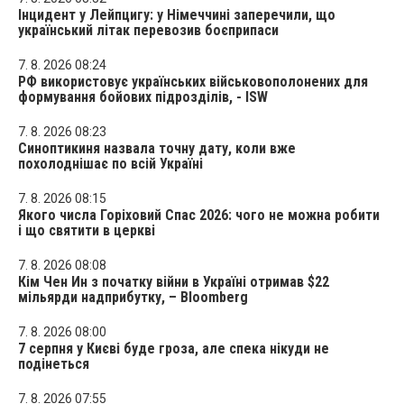
Інцидент у Лейпцигу: у Німеччині заперечили, що
український літак перевозив боєприпаси
7. 8. 2026 08:24
РФ використовує українських військовополонених для
формування бойових підрозділів, - ISW
7. 8. 2026 08:23
Синоптикиня назвала точну дату, коли вже
похолоднішає по всій Україні
7. 8. 2026 08:15
Якого числа Горіховий Спас 2026: чого не можна робити
і що святити в церкві
7. 8. 2026 08:08
Кім Чен Ин з початку війни в Україні отримав $22
мільярди надприбутку, – Bloomberg
7. 8. 2026 08:00
7 серпня у Києві буде гроза, але спека нікуди не
подінеться
7. 8. 2026 07:55