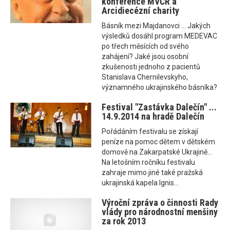
konference MVČR a
Arcidiecézní charity
Básník mezi Majdanovci ... Jakých
výsledků dosáhl program MEDEVAC
po třech měsících od svého
zahájení? Jaké jsou osobní
zkušenosti jednoho z pacientů
Stanislava Chernilevskyho,
významného ukrajinského básníka?
Festival "Zastávka Dalečín" ...
14.9.2014 na hradě Dalečín
Pořádáním festivalu se získají
peníze na pomoc dětem v dětském
domově na Zakarpatské Ukrajině...
Na letošním ročníku festivalu
zahraje mimo jiné také pražská
ukrajinská kapela Ignis...
Výroční zpráva o činnosti Rady
vlády pro národnostní menšiny
za rok 2013