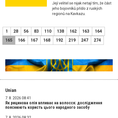
Její velitel se nijak netají tím, že část
jeho bojovníků přišlo z ruských
regionů na Kavkazu.
1
28
56
83
110
138
162
163
164
165
166
167
168
192
219
247
274
Unian
7. 8. 2026 08:41
Як рицинова олія впливає на волосся: дослідження
пояснюють користь цього народного засобу
7. 8. 2026 08:32