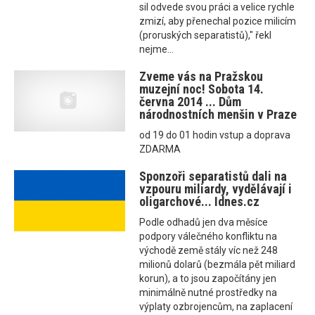
sil odvede svou práci a velice rychle
zmizí, aby přenechal pozice milicím
(proruských separatistů)," řekl
nejme...
Zveme vás na Pražskou
muzejní noc! Sobota 14.
června 2014 ... Dům
národnostních menšin v Praze
od 19 do 01 hodin vstup a doprava
ZDARMA
Sponzoři separatistů dali na
vzpouru miliardy, vydělávají i
oligarchové... Idnes.cz
Podle odhadů jen dva měsíce
podpory válečného konfliktu na
východě země stály víc než 248
milionů dolarů (bezmála pět miliard
korun), a to jsou započítány jen
minimálně nutné prostředky na
výplaty ozbrojencům, na zaplacení