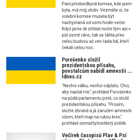
Paní předsedkyně komise, kde jsem
byla, má můj obdiv. Vezměte si, že
volební komise musela být
nachystaná od osmi hodin večer.
Když jsme šli střídat noční tým asi v
půl osmé ráno, tak se táhla přes
celou budovu až ven řada lidí, kteří
čekali celou noc...
Porošenko složil
prezidentskou přísahu,
povstalcům nabídl amnestii ...
Idnes.cz
"Nechci válku, nechci odplatu. Chci,
aby nastal mír," prohlásil Porošenko
na půdě parlamentu poté, co složil
prezidentskou přísahu. "Prosím,
složte zbraně a já zaručím amnestii
všem, kteří mají na rukou krev,"
prohlásil osmačtyřicetiletý politik.
Večírek časopisů Plav & Psí