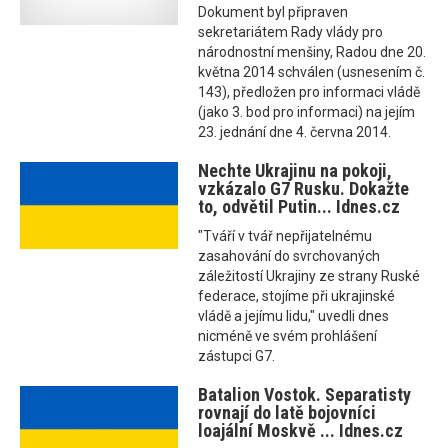
Dokument byl připraven
sekretariátem Rady vlády pro
národnostní menšiny, Radou dne 20.
května 2014 schválen (usnesením č.
143), předložen pro informaci vládě
(jako 3. bod pro informaci) na jejím
23. jednání dne 4. června 2014.
Nechte Ukrajinu na pokoji,
vzkázalo G7 Rusku. Dokažte
to, odvětil Putin... Idnes.cz
"Tváří v tvář nepřijatelnému
zasahování do svrchovaných
záležitostí Ukrajiny ze strany Ruské
federace, stojíme při ukrajinské
vládě a jejímu lidu," uvedli dnes
nicméně ve svém prohlášení
zástupci G7.
Batalion Vostok. Separatisty
rovnají do latě bojovníci
loajální Moskvě ... Idnes.cz