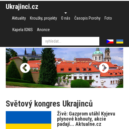
Ukrajinci.cz
Aktuality
Kroužky, projekty
O nás
Časopis Porohy
Foto
Kapela IGNIS
Anonce
Světový kongres Ukrajinců
Živě: Gazprom utáhl Kyjevu
plynové kohouty, akcie
padají... Aktualne.cz