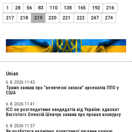
1
28
56
83
110
138
165
192
216
217
218
219
220
221
222
247
274
Unian
6. 8. 2026 11:43
Трамп заявив про "величезні запаси" арсеналів ППО у
США
6. 8. 2026 11:41
ICC не розглядатиме кандидатів від України: адвокат
Barristers Олексій Шевчук заявив про провал конкурсу
6. 8. 2026 11:37
Як позбутися надмірно допитливої людини однією