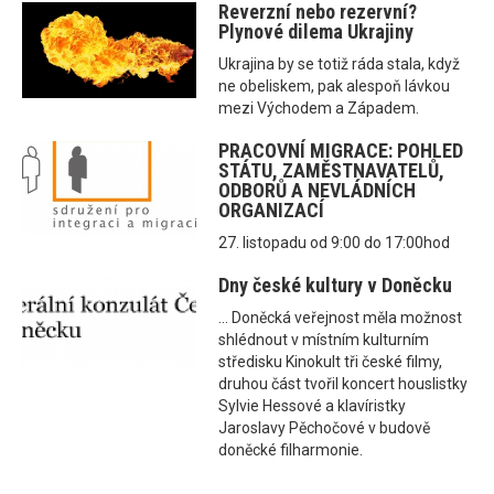
Reverzní nebo rezervní?
Plynové dilema Ukrajiny
Ukrajina by se totiž ráda stala, když
ne obeliskem, pak alespoň lávkou
mezi Východem a Západem.
PRACOVNÍ MIGRACE: POHLED
STÁTU, ZAMĚSTNAVATELŮ,
ODBORŮ A NEVLÁDNÍCH
ORGANIZACÍ
27. listopadu od 9:00 do 17:00hod
Dny české kultury v Doněcku
... Doněcká veřejnost měla možnost
shlédnout v místním kulturním
středisku Kinokult tři české filmy,
druhou část tvořil koncert houslistky
Sylvie Hessové a klavíristky
Jaroslavy Pěchočové v budově
doněcké filharmonie.