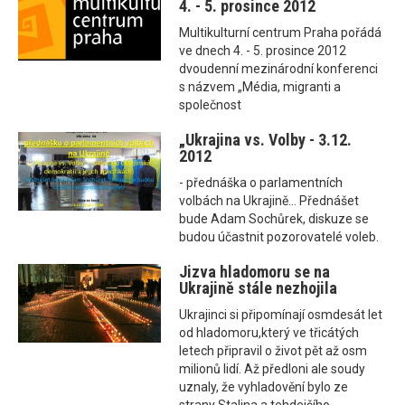
4. - 5. prosince 2012
Multikulturní centrum Praha pořádá
ve dnech 4. - 5. prosince 2012
dvoudenní mezinárodní konferenci
s názvem „Média, migranti a
společnost
„Ukrajina vs. Volby - 3.12.
2012
- přednáška o parlamentních
volbách na Ukrajině... Přednášet
bude Adam Sochůrek, diskuze se
budou účastnit pozorovatelé voleb.
Jizva hladomoru se na
Ukrajině stále nezhojila
Ukrajinci si připomínají osmdesát let
od hladomoru,který ve třicátých
letech připravil o život pět až osm
milionů lidí. Až předloni ale soudy
uznaly, že vyhladovění bylo ze