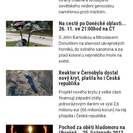
strany Stalina a tehdejšího
sovětského vedení genocidou
namířenou proti místním...
Na cestě po Doněcké oblasti...
26. 11. ve 21:00hod na ČT
S Jiřím Bartoškou a Miroslavem
Donutilem na slavnost ukrajinských
horníků, do solného sanatoria a za
ptačí kolonií u nejmělčího moře na
světě...
Reaktor v Černobylu dostal
nový kryt, platila ho i Česká
republika
Projekt nového krytu z velké části
financují západní státy,
jednorázovým darem ve výši 2,6
milionu eur (66 milionů korun) na něj
přispěla i Česká republika.
Pochod za oběti hladomoru na
Ukrajině... 25. listopadu 2012