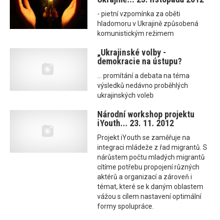
- pietní vzpomínka za oběti
hladomoru v Ukrajině způsobená
komunistickým režimem
„Ukrajinské volby -
demokracie na ústupu?
... promítání a debata na téma
výsledků nedávno proběhlých
ukrajinských voleb
Národní workshop projektu
iYouth... 23. 11. 2012
Projekt iYouth se zaměřuje na
integraci mládeže z řad migrantů. S
nárůstem počtu mladých migrantů
cítíme potřebu propojení různých
aktérů a organizací a zároveň i
témat, které se k daným oblastem
vážou s cílem nastavení optimální
formy spolupráce.