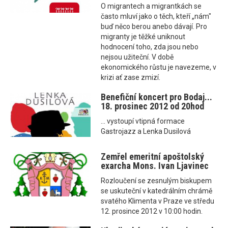
O migrantech a migrantkách se
často mluví jako o těch, kteří „nám"
buď něco berou anebo dávají. Pro
migranty je těžké uniknout
hodnocení toho, zda jsou nebo
nejsou užiteční. V době
ekonomického růstu je navezeme, v
krizi ať zase zmizí.
Benefiční koncert pro Bodaj...
18. prosinec 2012 od 20hod
... vystoupí vtipná formace
Gastrojazz a Lenka Dusilová
Zemřel emeritní apoštolský
exarcha Mons. Ivan Ljavinec
Rozloučení se zesnulým biskupem
se uskuteční v katedrálním chrámě
svatého Klimenta v Praze ve středu
12. prosince 2012 v 10:00 hodin.