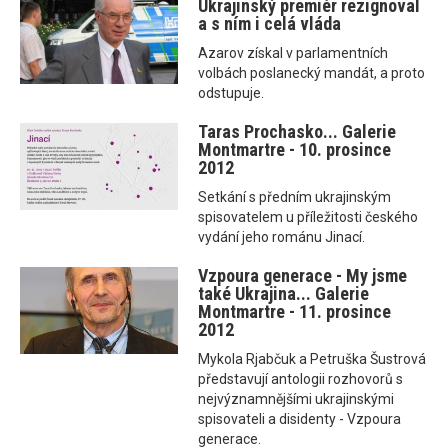
Ukrajinský premiér rezignoval
a s ním i celá vláda
Azarov získal v parlamentních
volbách poslanecký mandát, a proto
odstupuje.
Taras Prochasko... Galerie
Montmartre - 10. prosince
2012
Setkání s předním ukrajinským
spisovatelem u příležitosti českého
vydání jeho románu Jinací.
Vzpoura generace - My jsme
také Ukrajina... Galerie
Montmartre - 11. prosince
2012
Mykola Rjabčuk a Petruška Šustrová
představují antologii rozhovorů s
nejvýznamnějšími ukrajinskými
spisovateli a disidenty - Vzpoura
generace.