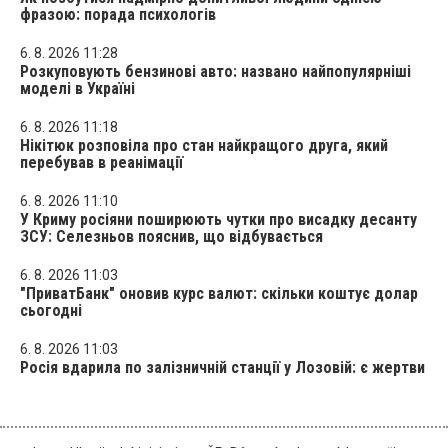
фразою: порада психологів
6. 8. 2026 11:28
Розкуповують бензинові авто: названо найпопулярніші
моделі в Україні
6. 8. 2026 11:18
Нікітюк розповіла про стан найкращого друга, який
перебував в реанімації
6. 8. 2026 11:10
У Криму росіяни поширюють чутки про висадку десанту
ЗСУ: Селезньов пояснив, що відбувається
6. 8. 2026 11:03
"ПриватБанк" оновив курс валют: скільки коштує долар
сьогодні
6. 8. 2026 11:03
Росія вдарила по залізничній станції у Лозовій: є жертви