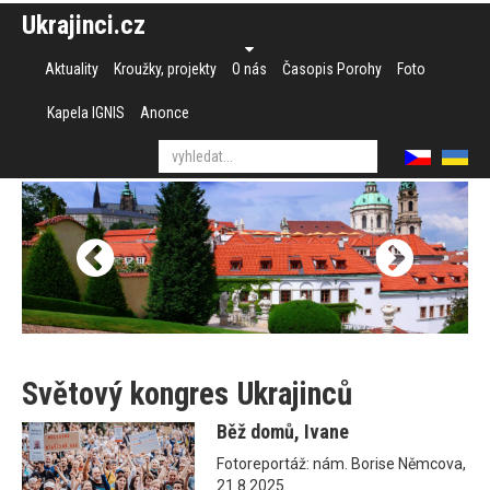
Ukrajinci.cz
Aktuality
Kroužky, projekty
O nás
Časopis Porohy
Foto
Kapela IGNIS
Anonce
Světový kongres Ukrajinců
Běž domů, Ivane
Fotoreportáž: nám. Borise Němcova,
21.8.2025