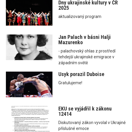
Dny ukrajinské kultury v ČR
2025
aktualizovaný program
Jan Palach v básni Halji
Mazurenko
- palachovský ohlas z prostředí
tehdejší ukrajinské emigrace v
západním světě
Usyk porazil Duboise
Gratulujeme!
EKU se vyjádřil k zákonu
12414
Diskutovaný zákon vyvolal v Ukrajině
příslušné emoce