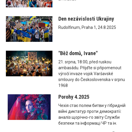
Den nezávislosti Ukrajiny
Rudolfinum, Praha 1, 24.8.2025
"Běž domů, Ivane"
21. srpna, 18:00, před ruskou
ambasádu. Přijďte si připomenout
výročí invaze vojsk Varšavské
smlouvy do Československa v srpnu
1968
Porohy 4.2025
Чехія стає полем битви у гібридній
війні диктатур проти демократії:
аналіз щорічно-го звіту Служби
безпеки та інформаці ЧР та ін.