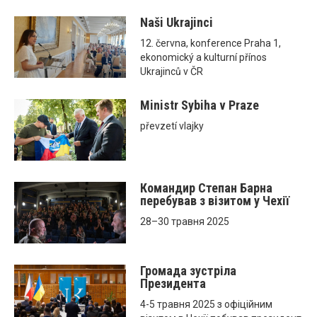
Naši Ukrajinci
12. června, konference Praha 1,
ekonomický a kulturní přínos
Ukrajinců v ČR
Ministr Sybiha v Praze
převzetí vlajky
Командир Степан Барна
перебував з візитом у Чехії
28–30 травня 2025
Громада зустріла
Президента
4-5 травня 2025 з офіційним