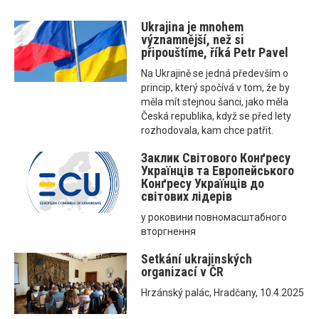
Ukrajina je mnohem
významnější, než si
připouštíme, říká Petr Pavel
Na Ukrajině se jedná především o
princip, který spočívá v tom, že by
měla mít stejnou šanci, jako měla
Česká republika, když se před lety
rozhodovala, kam chce patřit.
Заклик Світового Конґресу
Українців та Eвропейського
Конґресу Українців до
світових лідерів
у роковини повномасштабного
вторгнення
Setkání ukrajinských
organizací v ČR
Hrzánský palác, Hradčany, 10.4.2025