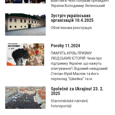
візитом в Чехії побував президент
України Володимир Зеленський
Зустріч українських
організацій 10.4.2025
Обов'язкова реєстрація
Porohy 11.2024
ПАМ’ЯТЬ КРІЗЬ ПРИЗМУ
ЛЮДСЬКИХ ІСТОРІЙ: Чехи про
підтримку України: що кажуть
опитування?; Відомий-невідомий
Степан-Юрій Масляк та його
переклад "Швейка" та ін.
Společně za Ukrajinu! 23. 2.
2025
Staroměstské náměstí,
fotoreportáž