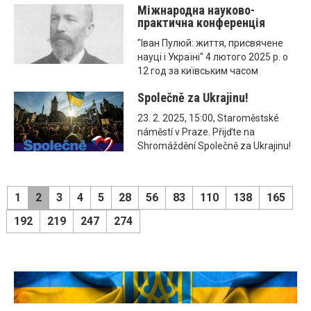
Міжнародна науково-
практична конференція
"Іван Пулюй: життя, присвячене
науці і Україні" 4 лютого 2025 р. о
12 год за київським часом
Společně za Ukrajinu!
23. 2. 2025, 15:00, Staroměstské
náměstí v Praze. Přijďte na
Shromáždění Společně za Ukrajinu!
1
2
3
4
5
28
56
83
110
138
165
192
219
247
274