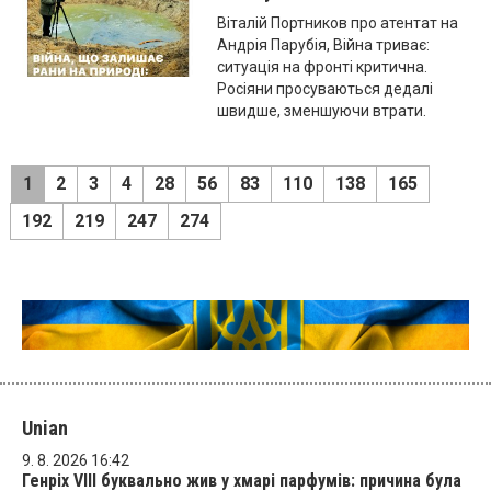
Віталій Портников про атентат на
Андрія Парубія, Війна триває:
ситуація на фронті критична.
Росіяни просуваються дедалі
швидше, зменшуючи втрати.
1
2
3
4
28
56
83
110
138
165
192
219
247
274
Unian
9. 8. 2026 16:42
Генріх VIII буквально жив у хмарі парфумів: причина була