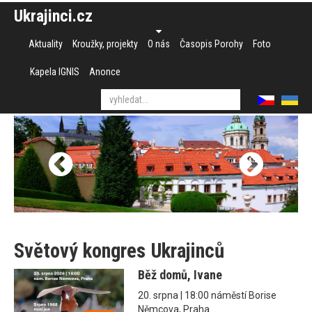
Ukrajinci.cz
Aktuality
Kroužky, projekty
O nás
Časopis Porohy
Foto
Kapela IGNIS
Anonce
Světový kongres Ukrajinců
Běž domů, Ivane
20. srpna | 18:00 náměstí Borise
Němcova, Praha