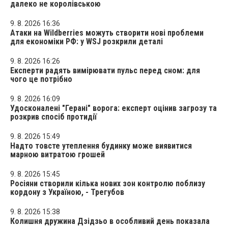
далеко не королівською
9. 8. 2026 16:36
Атаки на Wildberries можуть створити нові проблеми
для економіки РФ: у WSJ розкрили деталі
9. 8. 2026 16:26
Експерти радять вимірювати пульс перед сном: для
чого це потрібно
9. 8. 2026 16:09
Удосконалені "Герані" ворога: експерт оцінив загрозу та
розкрив спосіб протидії
9. 8. 2026 15:49
Надто товсте утеплення будинку може виявитися
марною витратою грошей
9. 8. 2026 15:45
Росіяни створили кілька нових зон контролю поблизу
кордону з Україною, - Трегубов
9. 8. 2026 15:38
Колишня дружина Дзідзьо в особливий день показала