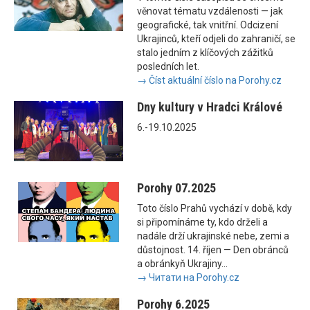
věnovat tématu vzdálenosti — jak
geografické, tak vnitřní. Odcizení
Ukrajinců, kteří odjeli do zahraničí, se
stalo jedním z klíčových zážitků
posledních let.
→ Číst aktuální číslo na Porohy.cz
Dny kultury v Hradci Králové
6.-19.10.2025
Porohy 07.2025
Toto číslo Prahů vychází v době, kdy
si připomínáme ty, kdo drželi a
nadále drží ukrajinské nebe, zemi a
důstojnost. 14. říjen — Den obránců
a obránkyň Ukrajiny...
→ Читати на Porohy.cz
Porohy 6.2025