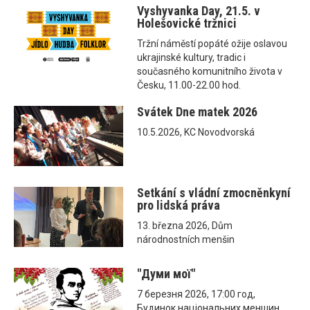
Vyshyvanka Day, 21.5. v
Holešovické tržnici
Tržní náměstí popáté ožije oslavou
ukrajinské kultury, tradic i
současného komunitního života v
Česku, 11.00-22.00 hod.
Svátek Dne matek 2026
10.5.2026, KC Novodvorská
Setkání s vládní zmocněnkyní
pro lidská práva
13. března 2026, Dům
národnostních menšin
"Думи мої"
7 березня 2026, 17:00 год,
Будинок національних меншин,