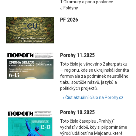
T.Okamury a pana poslance
J.Foldyny
PF 2026
Porohy 11.2025
Toto číslo je věnováno Zakarpatsku
— regionu, kde se ukrajinská identita
formovala za podmínek neustálého
tlaku, soutěže názvů, jazyků a
politických projektů.
→ Číst aktuální číslo na Porohy.cz
Porohy 10.2025
Toto číslo časopisu „Prah(y)“
vychází v době, kdy si připomínáme
výročí událostí na Majdanu, které