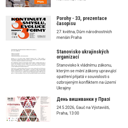
Porohy - 33, prezentace
časopisu
27. května, Dům národnostních
menšin Praha
Stanovisko ukrajinských
organizací
Stanovisko k vládnímu zákonu,
kterým se mění zákony upravující
opatření přijatá v souvislosti s
ozbrojeným konfliktem na území
Ukrajiny
День вишиванки у Празі
24.5.2026, Gauč na Výstavišti,
Praha, 13:00