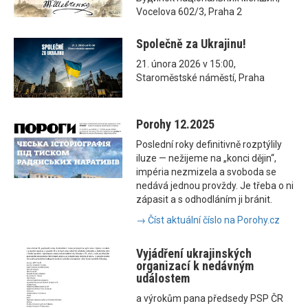
Vocelova 602/3, Praha 2
Společně za Ukrajinu!
21. února 2026 v 15:00,
Staroměstské náměstí, Praha
Porohy 12.2025
Poslední roky definitivně rozptýlily
iluze — nežijeme na „konci dějin“,
impéria nezmizela a svoboda se
nedává jednou provždy. Je třeba o ni
zápasit a s odhodláním ji bránit.
→ Číst aktuální číslo na Porohy.cz
Vyjádření ukrajinských
organizací k nedávným
událostem
a výrokům pana předsedy PSP ČR