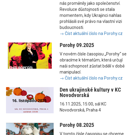
nás proměnily jako společenství.
Revoluce důstojnosti se stala
momentem, kdy Ukrajinci nahlas
prohlásili své právo na vlastní vizi
budoucnosti.
→ Číst aktuální číslo na Porohy.cz
Porohy 09.2025
V novém čísle časopisu „Porohy“ se
obracíme k tématům, která určují
naši schopnost zůstat bdělí v době
manipulací.
→ Číst aktuální číslo na Porohy.cz
Den ukrajinské kultury v KC
Novodvorská
16.11.2025, 15:00, sál KC
Novodvorská, Praha 4
Porohy 08.2025
V tomto čísle časopisu se chceme