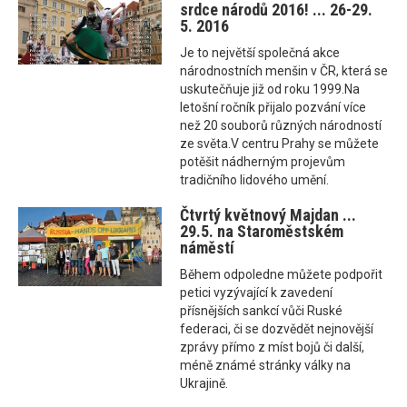
srdce národů 2016! ... 26-29.
5. 2016
Je to největší společná akce
národnostních menšin v ČR, která se
uskutečňuje již od roku 1999.Na
letošní ročník přijalo pozvání více
než 20 souborů různých národností
ze světa.V centru Prahy se můžete
potěšit nádherným projevům
tradičního lidového umění.
Čtvrtý květnový Majdan ...
29.5. na Staroměstském
náměstí
Během odpoledne můžete podpořit
petici vyzývající k zavedení
přísnějších sankcí vůči Ruské
federaci, či se dozvědět nejnovější
zprávy přímo z míst bojů či další,
méně známé stránky války na
Ukrajině.