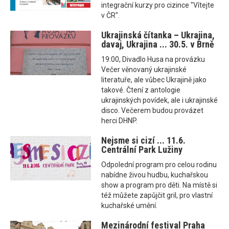
integrační kurzy pro cizince "Vítejte
v ČR".
Ukrajinská čítanka – Ukrajina,
davaj, Ukrajina ... 30.5. v Brně
19:00, Divadlo Husa na provázku
Večer věnovaný ukrajinské
literatuře, ale vůbec Ukrajině jako
takové. Čtení z antologie
ukrajinských povídek, ale i ukrajinské
disco. Večerem budou provázet
herci DHNP.
Nejsme si cizí ... 11.6.
Centrální Park Lužiny
Odpolední program pro celou rodinu
nabídne živou hudbu, kuchařskou
show a program pro děti. Na místě si
též můžete zapůjčit gril, pro vlastní
kuchařské umění.
Mezinárodní festival Praha