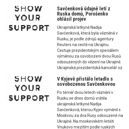
Savčenková údajně letí z
Ruska domů, Porošenko
ohlásil projev
Ukrajinská letkyně Nadija
Savčenková, která byla vězněná v
Rusku, je podle zdrojů agentury
Reuters na cestě na Ukrajinu.
Cestuje prezidentským speciálem
výměnou za osvobození dvou Rusů
odsouzených do vězení na Ukrajině.
Ukrajinská prezidentská kancelář oz
V Kyjevě přistálo letadlo s
osvobozenou Savčenkovou
Po téměř dvou letech věznění v
Rusku se dnes domů vrátila
ukrajinská letkyně Nadija
Savčenková, kterou Kyjev vyměnil s
Moskvou za dva Rusy odsouzené na
Ukrajině. Na moskevském letišti
Vnukovo mezitím podle ruských