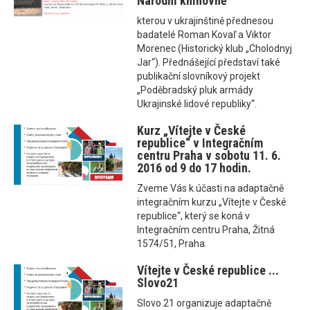
Národní knihovně
kterou v ukrajinštině přednesou
badatelé Roman Kovaľ a Viktor
Morenec (Historický klub „Cholodnyj
Jar“). Přednášející představí také
publikační slovníkový projekt
„Poděbradský pluk armády
Ukrajinské lidové republiky“.
Kurz „Vítejte v České
republice“ v Integračním
centru Praha v sobotu 11. 6.
2016 od 9 do 17 hodin.
Zveme Vás k účasti na adaptačně
integračním kurzu „Vítejte v České
republice“, který se koná v
Integračním centru Praha, Žitná
1574/51, Praha.
Vítejte v České republice ...
Slovo21
Slovo 21 organizuje adaptačně