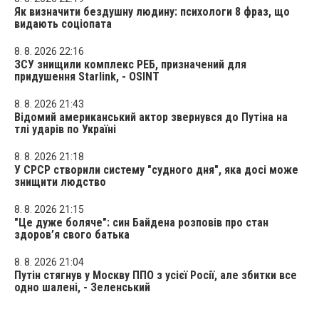
Як визначити бездушну людину: психологи 8 фраз, що
видають соціопата
8. 8. 2026 22:16
ЗСУ знищили комплекс РЕБ, призначений для
придушення Starlink, - OSINT
8. 8. 2026 21:43
Відомий американський актор звернувся до Путіна на
тлі ударів по Україні
8. 8. 2026 21:18
У СРСР створили систему "судного дня", яка досі може
знищити людство
8. 8. 2026 21:15
"Це дуже боляче": син Байдена розповів про стан
здоров’я свого батька
8. 8. 2026 21:04
Путін стягнув у Москву ППО з усієї Росії, але збитки все
одно шалені, - Зеленський