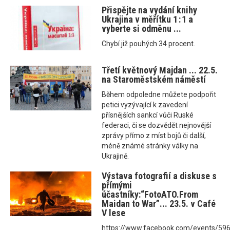
Přispějte na vydání knihy
Ukrajina v měřítku 1 : 1 a
vyberte si odměnu ...
Chybí již pouhých 34 procent.
Třetí květnový Majdan ... 22.5.
na Staroměstském náměstí
Během odpoledne můžete podpořit
petici vyzývající k zavedení
přísnějších sankcí vůči Ruské
federaci, či se dozvědět nejnovější
zprávy přímo z míst bojů či další,
méně známé stránky války na
Ukrajině.
Výstava fotografií a diskuse s
přímými
účastníky:“FotoATO.From
Maidan to War”... 23.5. v Café
V lese
https://www.facebook.com/events/5