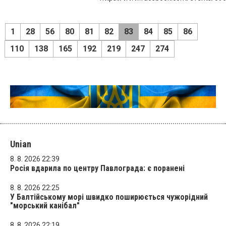
1
28
56
80
81
82
83
84
85
86
110
138
165
192
219
247
274
Unian
8. 8. 2026 22:39
Росія вдарила по центру Павлограда: є поранені
8. 8. 2026 22:25
У Балтійському морі швидко поширюється чужорідний
"морський канібал"
8. 8. 2026 22:19