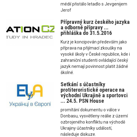
médií přistálo letadlo s Jevgenijem
Jerof
Přípravný kurz českého jazyka
a odborné přípravy ...
přihláška do 31.5.2016
Kurz je koncipován především jako
příprava na přijímací zkoušky na
vysoké školy v České republice, kde i
zahraniční studenti ovládající český
jazyk nemají povinnost platit žádné
školné.
Setkání s účastníky
protiteroristické operace na
východní Ukrajině a sportovci
... 24.5. PSN House
promítání dokumentu o válce v
Donbasu, vysvětleny reálie z území
ozbrojeného konfliktu na východě
Ukrajiny účastníky událostí,
následuje diskuze.