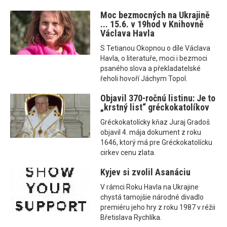
Moc bezmocných na Ukrajině
... 15.6. v 19hod v Knihovně
Václava Havla
S Tetianou Okopnou o díle Václava
Havla, o literatuře, moci i bezmoci
psaného slova a překladatelské
řeholi hovoří Jáchym Topol.
Objavil 370-ročnú listinu: Je to
„krstný list“ gréckokatolíkov
Gréckokatolícky kňaz Juraj Gradoš
objavil 4. mája dokument z roku
1646, ktorý má pre Gréckokatolícku
cirkev cenu zlata.
Kyjev si zvolil Asanáciu
V rámci Roku Havla na Ukrajine
chystá tamojšie národné divadlo
premiéru jeho hry z roku 1987 v réžii
Břetislava Rychlíka.