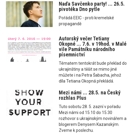
Naďa Savčenko party! ... 26.5.
pivotéka Dno pytle
Pořádá EEIC - proti kremelské
propagandě
Autorský večer Tetiany
Okopné ... 7.6. v 19hod. v Malé
vile Památníku národního
písemnictví
Tématem tentokrát bude překlad do
ukrajinštiny a těšit se mimo jiné
můžete i na Petra Šabacha, jehož
díla Tetiana Okopná překládá.
Mezi námi ... 28.5. na Český
rozhlas Plus
Tuto sobotu 28. 5. zazní v pořadu
Mezi námi od 15.10 do 15.30
rozhovor s ukrajinským novinářem a
blogerem Denysem Kazanským.
Zveme k poslechu.